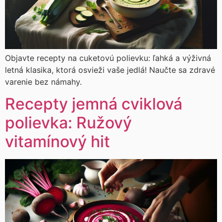
Objavte recepty na cuketovú polievku: ľahká a výživná
letná klasika, ktorá osvieži vaše jedlá! Naučte sa zdravé
varenie bez námahy.
Recepty jemná cviklová
polievka: Ružový
vitamínový hit