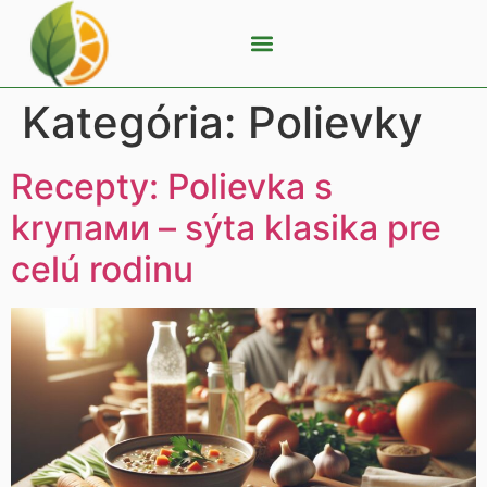
Kategória:
Polievky
Recepty: Polievka s
krупами – sýta klasika pre
celú rodinu