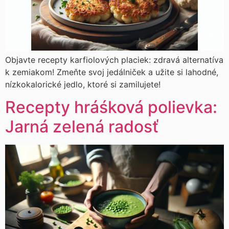
Objavte recepty karfiolových placiek: zdravá alternatíva
k zemiakom! Zmeňte svoj jedálniček a užite si lahodné,
nízkokalorické jedlo, ktoré si zamilujete!
Recepty hráśková polievka:
Jarná zelená radosť