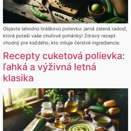
Objavte lahodnú hráškovú polievku: jarná zelená radosť,
ktorá poteší vaše chuťové poháriky! Zdravý recept
vhodný pre každého, kto miluje čerstvé ingrediencie.
Recepty cuketová polievka:
ľahká a výživná letná
klasika