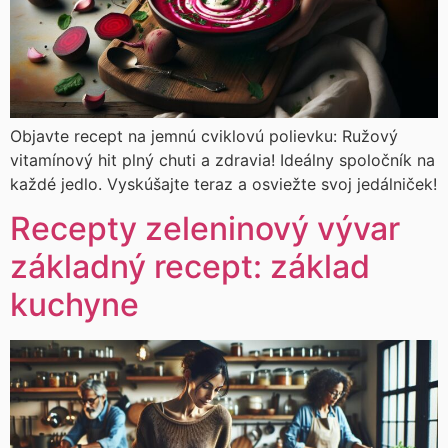
Objavte recept na jemnú cviklovú polievku: Ružový
vitamínový hit plný chuti a zdravia! Ideálny spoločník na
každé jedlo. Vyskúšajte teraz a osviežte svoj jedálniček!
Recepty zeleninový vývar
základný recept: základ
kuchyne