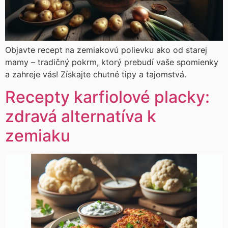
Objavte recept na zemiakovú polievku ako od starej
mamy – tradičný pokrm, ktorý prebudí vaše spomienky
a zahreje vás! Získajte chutné tipy a tajomstvá.
Recepty karfiolové placky:
zdravá alternatíva k
zemiaku