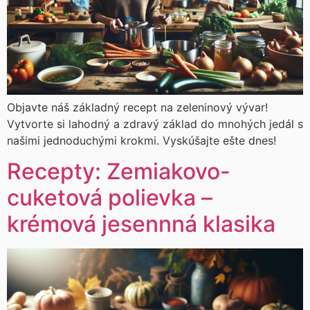
Objavte náš základný recept na zeleninový vývar!
Vytvorte si lahodný a zdravý základ do mnohých jedál s
našimi jednoduchými krokmi. Vyskúšajte ešte dnes!
Recepty: Zemiakovo-
cuketová polievka –
krémová jesennná klasika