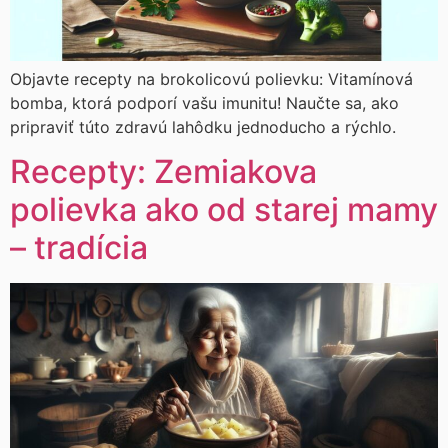
Objavte recepty na brokolicovú polievku: Vitamínová
bomba, ktorá podporí vašu imunitu! Naučte sa, ako
pripraviť túto zdravú lahôdku jednoducho a rýchlo.
Recepty: Zemiakova
polievka ako od starej mamy
– tradícia