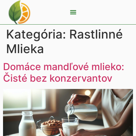
Kategória:
Rastlinné
Mlieka
Domáce mandľové mlieko:
Čisté bez konzervantov