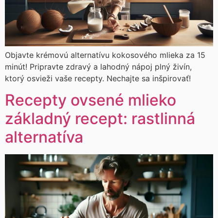
Objavte krémovú alternatívu kokosového mlieka za 15
minút! Pripravte zdravý a lahodný nápoj plný živín,
ktorý osvieži vaše recepty. Nechajte sa inšpirovať!
Recepty ovsené mlieko
základný recept: rastlinná
alternatíva