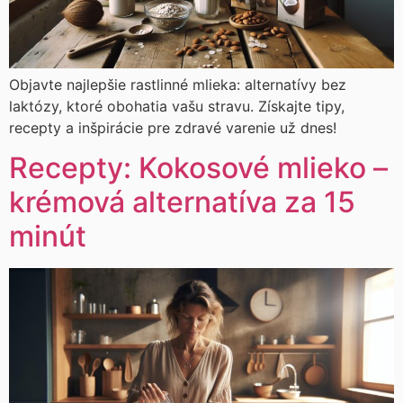
Objavte najlepšie rastlinné mlieka: alternatívy bez
laktózy, ktoré obohatia vašu stravu. Získajte tipy,
recepty a inšpirácie pre zdravé varenie už dnes!
Recepty: Kokosové mlieko –
krémová alternatíva za 15
minút