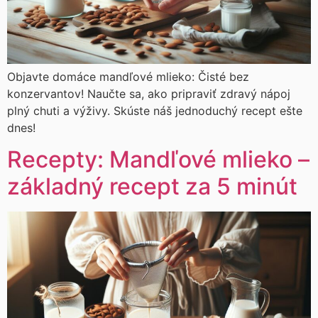
Objavte domáce mandľové mlieko: Čisté bez
konzervantov! Naučte sa, ako pripraviť zdravý nápoj
plný chuti a výživy. Skúste náš jednoduchý recept ešte
dnes!
Recepty: Mandľové mlieko –
základný recept za 5 minút