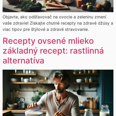
Objavte, ako odšťavovač na ovocie a zeleninu zmení
vaše zdravie! Získajte chutné recepty na zdravé džúsy a
viac tipov pre štýlové a zdravé stravovanie.
Recepty ovsené mlieko
základný recept: rastlinná
alternatíva