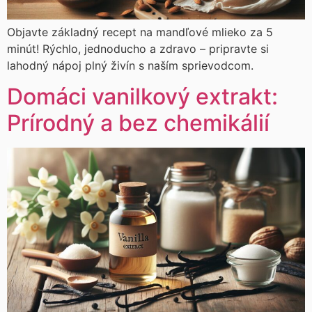
Objavte základný recept na mandľové mlieko za 5
minút! Rýchlo, jednoducho a zdravo – pripravte si
lahodný nápoj plný živín s naším sprievodcom.
Domáci vanilkový extrakt:
Prírodný a bez chemikálií