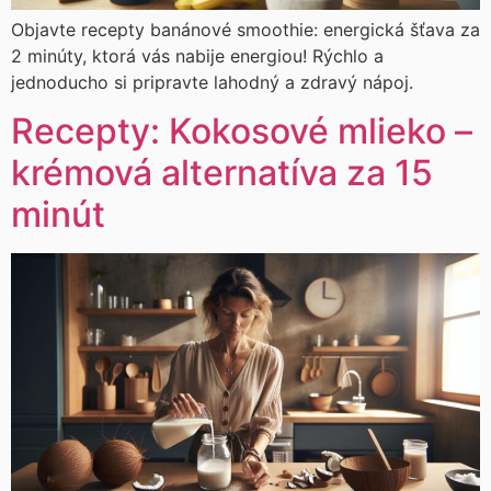
Objavte recepty banánové smoothie: energická šťava za
2 minúty, ktorá vás nabije energiou! Rýchlo a
jednoducho si pripravte lahodný a zdravý nápoj.
Recepty: Kokosové mlieko –
krémová alternatíva za 15
minút