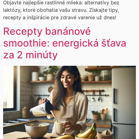
Objavte najlepšie rastlinné mlieka: alternatívy bez
laktózy, ktoré obohatia vašu stravu. Získajte tipy,
recepty a inšpirácie pre zdravé varenie už dnes!
Recepty banánové
smoothie: energická šťava
za 2 minúty