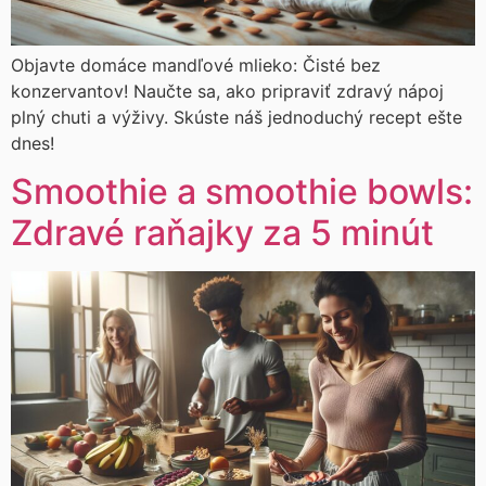
Objavte domáce mandľové mlieko: Čisté bez
konzervantov! Naučte sa, ako pripraviť zdravý nápoj
plný chuti a výživy. Skúste náš jednoduchý recept ešte
dnes!
Smoothie a smoothie bowls:
Zdravé raňajky za 5 minút