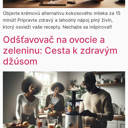
Objavte krémovú alternatívu kokosového mlieka za 15
minút! Pripravte zdravý a lahodný nápoj plný živín,
ktorý osvieži vaše recepty. Nechajte sa inšpirovať!
Odšťavovač na ovocie a
zeleninu: Cesta k zdravým
džúsom