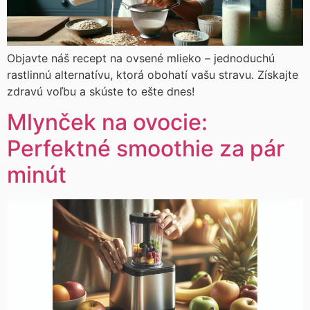
Objavte náš recept na ovsené mlieko – jednoduchú
rastlinnú alternatívu, ktorá obohatí vašu stravu. Získajte
zdravú voľbu a skúste to ešte dnes!
Mlynček na ovocie:
Perfektné smoothie za pár
minút