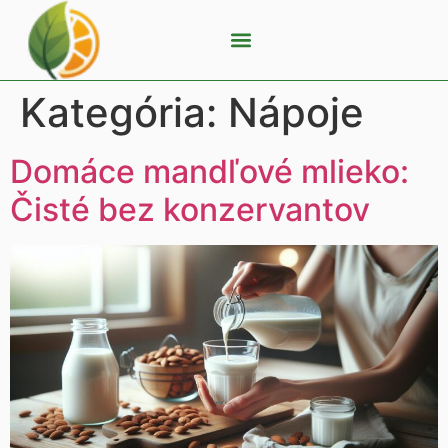
Kategória:
Nápoje
Domáce mandľové mlieko:
Čisté bez konzervantov