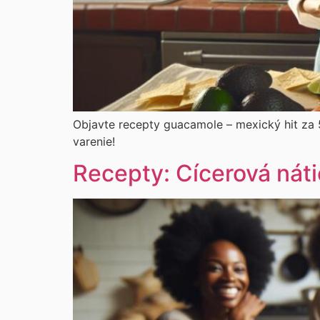
Objavte recepty guacamole – mexický hit za 5
varenie!
Recepty: Cícerová nát