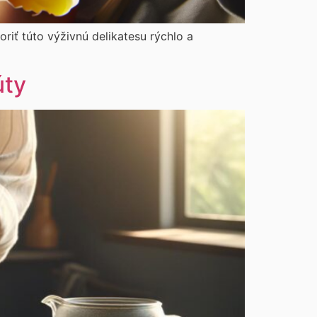
oriť túto výživnú delikatesu rýchlo a
úty