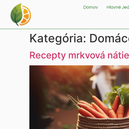
Domov
Hlavné Jed
Kategória:
Domáce
Recepty mrkvová nátie