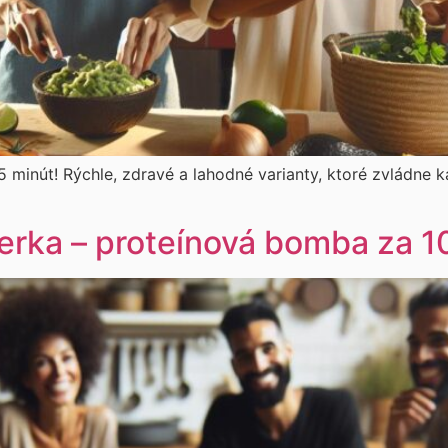
 minút! Rýchle, zdravé a lahodné varianty, ktoré zvládne ka
ierka – proteínová bomba za 1