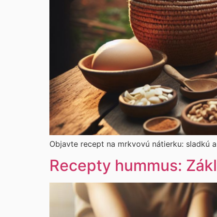
Objavte recept na mrkvovú nátierku: sladkú a
Recepty hummus: Zákl