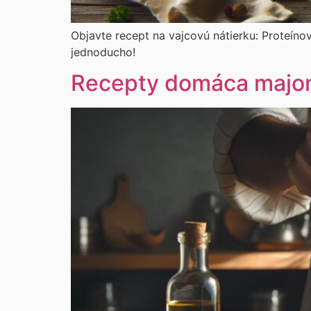
Objavte recept na vajcovú nátierku: Proteínová
jednoducho!
Recepty domáca majoné