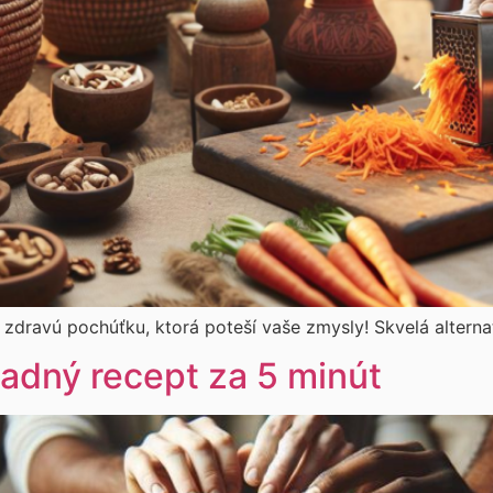
 zdravú pochúťku, ktorá poteší vaše zmysly! Skvelá alterna
adný recept za 5 minút