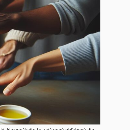
dlá. Nezmeškajte to, váš nový obľúbený dip