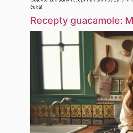
čaká!
Recepty guacamole: Me