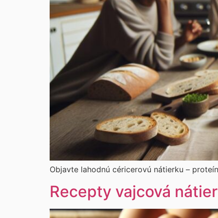
Objavte lahodnú céricerovú nátierku – proteí
Recepty vajcová nátier