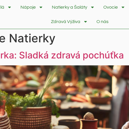
lá
Nápoje
Natierky a Šaláty
Ovocie
Zdravá Výživa
O nás
 Natierky
rka: Sladká zdravá pochúťka