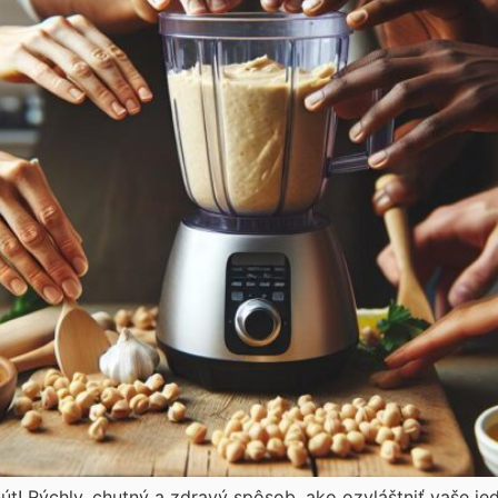
t! Rýchly, chutný a zdravý spôsob, ako ozvláštniť vaše je