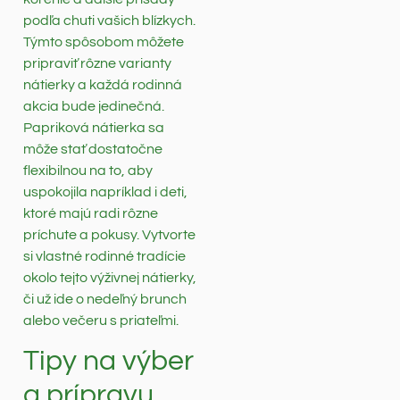
podľa chuti vašich blízkych.
Týmto spôsobom môžete
pripraviť rôzne varianty
nátierky a každá rodinná
akcia bude jedinečná.
Papriková nátierka sa
môže stať dostatočne
flexibilnou na to, aby
uspokojila napríklad i deti,
ktoré majú radi rôzne
príchute a pokusy. Vytvorte
si vlastné rodinné tradície
okolo tejto výživnej nátierky,
či už ide o nedeľný brunch
alebo večeru s priateľmi.
Tipy na výber
a prípravu