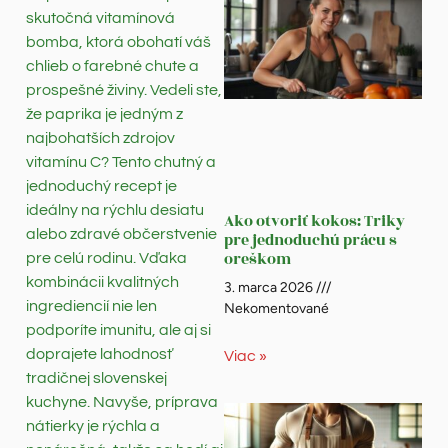
skutočná vitamínová
bomba, ktorá obohatí váš
chlieb o farebné chute a
prospešné živiny. Vedeli ste,
že paprika je jedným z
najbohatších zdrojov
vitamínu C? Tento chutný a
jednoduchý recept je
ideálny na rýchlu desiatu
Ako otvoriť kokos: Triky
alebo zdravé občerstvenie
pre jednoduchú prácu s
oreškom
pre celú rodinu. Vďaka
kombinácii kvalitných
3. marca 2026
ingrediencií nie len
Nekomentované
podporíte imunitu, ale aj si
doprajete lahodnosť
Viac »
tradičnej slovenskej
kuchyne. Navyše, príprava
nátierky je rýchla a