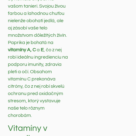
vašom tanieri. Svojou živou
farbou a lahodnou chuťou
nielenže obohatí jedlá, ale
aj zásobí vaše telo
množstvom dôležitých živín.
Paprika je bohatá na
vitamíny A, C
a
E
, čo z nej
robí ideálnu ingredienciu na
podporu imunity, zdravia
pleti a očí. Obsahom
vitamínu C prekonáva
citróny, čo z nej robí skvelú
ochranu pred oxidačným
stresom, ktorý vystavuje
naše telo rôznym
chorobám.
Vitamíny v