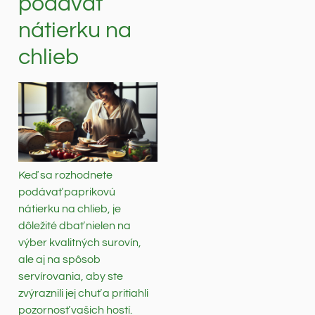
podávať
nátierku na
chlieb
Keď sa rozhodnete
podávať paprikovú
nátierku na chlieb, je
dôležité dbať nielen na
výber kvalitných surovín,
ale aj na spôsob
servírovania, aby ste
zvýraznili jej chuť a pritiahli
pozornosť vašich hostí.