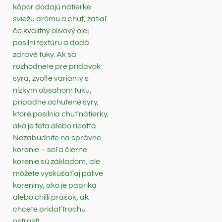
kôpor dodajú nátierke
sviežu arómu a chuť, zatiaľ
čo kvalitný olivový olej
posilní textúru a dodá
zdravé tuky. Ak sa
rozhodnete pre prídavok
syra, zvoľte varianty s
nízkym obsahom tuku,
prípadne ochutené syry,
ktoré posilnia chuť nátierky,
ako je feta alebo ricotta.
Nezabudnite na správne
korenie – soľ a čierne
korenie sú základom, ale
môžete vyskúšať aj pálivé
koreniny, ako je paprika
alebo chilli prášok, ak
chcete pridať trochu
ostrosti.