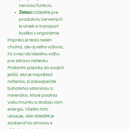
nervovú funkciu.
Železo:
Dôležité pre
produkciu červených
krviniek a transport
kyslíka v organizme.
Paprika je teda nielen
chutná, ale aj veľmi výživná,
čo z nej robí ideálnu voľbu
pre zdravú nátierku.
Pridaním papriky do svojich
jedál, ako je napríklad
nátierka, si zabezpečíte
bohatstvo vitamínov a
minerálov, ktoré posilnia
vašu imunitu a dodajú vám
energiu. Všetko toto
ukazuje, aké dôležité je
zaoberať sa stravou s