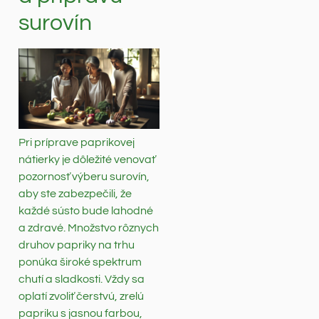
surovín
Pri príprave paprikovej
nátierky je dôležité venovať
pozornosť výberu surovín,
aby ste zabezpečili, že
každé sústo bude lahodné
a zdravé. Množstvo rôznych
druhov papriky na trhu
ponúka široké spektrum
chutí a sladkosti. Vždy sa
oplatí zvoliť čerstvú, zrelú
papriku s jasnou farbou,