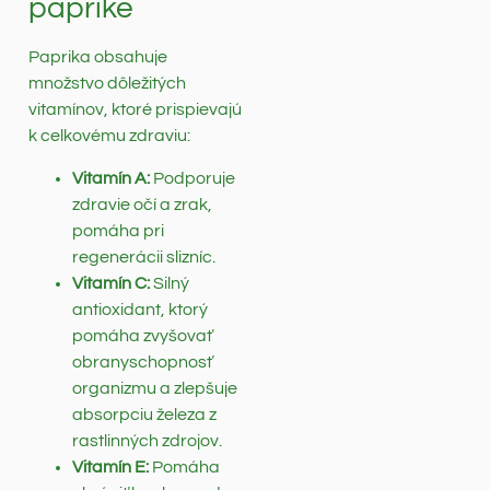
paprike
Paprika obsahuje
množstvo dôležitých
vitamínov, ktoré prispievajú
k celkovému zdraviu:
Vitamín A:
Podporuje
zdravie očí a zrak,
pomáha pri
regenerácii slizníc.
Vitamín C:
Silný
antioxidant, ktorý
pomáha zvyšovať
obranyschopnosť
organizmu a zlepšuje
absorpciu železa z
rastlinných zdrojov.
Vitamín E:
Pomáha