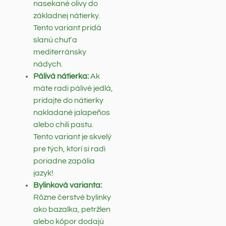
nasekané olivy do
základnej nátierky.
Tento variant pridá
slanú chuť a
mediterránsky
nádych.
Pálivá nátierka:
Ak
máte radi pálivé jedlá,
pridajte do nátierky
nakladané jalapeños
alebo chili pastu.
Tento variant je skvelý
pre tých, ktorí si radi
poriadne zapália
jazyk!
Bylinková varianta:
Rôzne čerstvé bylinky
ako bazalka, petržlen
alebo kôpor dodajú