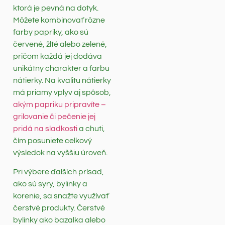
ktorá je pevná na dotyk.
Môžete kombinovať rôzne
farby papriky, ako sú
červené, žlté alebo zelené,
pričom každá jej dodáva
unikátny charakter a farbu
nátierky. Na kvalitu nátierky
má priamy vplyv aj spôsob,
akým papriku pripravíte –
grilovanie či pečenie jej
pridá na sladkosti
a chuti,
čím posuniete celkový
výsledok na vyššiu úroveň.
Pri výbere ďalších prísad,
ako sú syry, bylinky a
korenie, sa snažte využívať
čerstvé produkty. Čerstvé
bylinky ako bazalka alebo