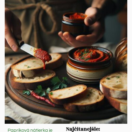
Najčítanejšie:
Papriková nátierka je