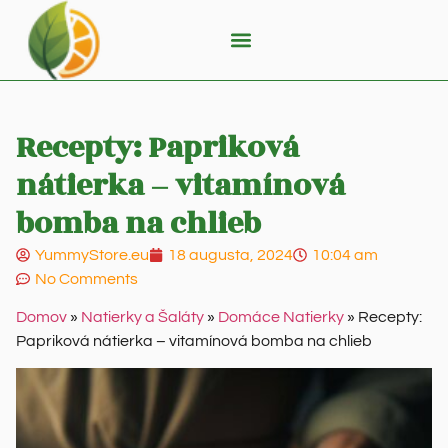
Recepty: Papriková
nátierka – vitamínová
bomba na chlieb
YummyStore.eu
18 augusta, 2024
10:04 am
No Comments
Domov
»
Natierky a Šaláty
»
Domáce Natierky
»
Recepty:
Papriková nátierka – vitamínová bomba na chlieb