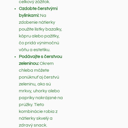
celkový zážitok.
Ozdobte čerstvými
bylinkami:
Na
zdobenie nátierky
použite lístky bazalky,
kôpru alebo pažítky,
čo pridá výnimočnú
vôňu a estetiku.
Podávajte s čerstvou
zeleninou:
Okrem
chleba môžete
ponúknuť aj čerstvú
zeleninu, ako sú
mrkvy, uhorky alebo
papriky nakrájané na
prúžky. Tieto
kombinácie robia z
nátierky skvelý a
zdravý snack.