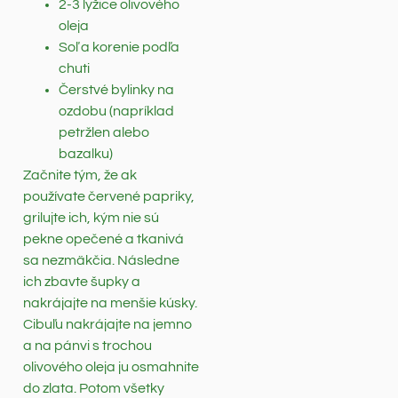
2-3 lyžice olivového
oleja
Soľ a korenie podľa
chuti
Čerstvé bylinky na
ozdobu (napríklad
petržlen alebo
bazalku)
Začnite tým, že ak
používate červené papriky,
grilujte ich, kým nie sú
pekne opečené a tkanivá
sa nezmäkčia. Následne
ich zbavte šupky a
nakrájajte na menšie kúsky.
Cibuľu nakrájajte na jemno
a na pánvi s trochou
olivového oleja ju osmahnite
do zlata. Potom všetky