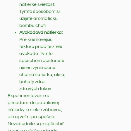
nátierke sviežosť.
Týmto spôsobom si
užijete aromatickú
bombu chutí.
Avokádová nátierka:
Pre krémovejšiu
textúru pridajte zrelé
avokádo. Týmto
spôsobom dostanete
nielen výnimočne
chutnú nátierku, ale aj
bohatý zdroj
zdravých tukov.
Experimentovanie s
prísadami do paprikovej
nátierky je nielen zábavné,
ale aj veľmi prospešné.
Nezabudnite si prispôsobiť
korenie a ďalšie prísady