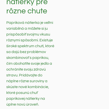
nátierky pre
rôzne chute
Papriková nátierka je veľmi
variabilná a môžete si ju
prispôsobiť svojmu vkusu
rôznymi spôsobmi. Existuje
široké spektrum chutí, ktoré
sa dajú bez problémov
skombinovať s paprikou,
čím obohatíte svoje jedlo a
ochránite svoju zdravú
stravu. Pridávajte do
náplne rôzne suroviny a
skúste nové kombinácie,
ktoré posunú chuť
paprikovej nátierky na
úplne novú úroveň.