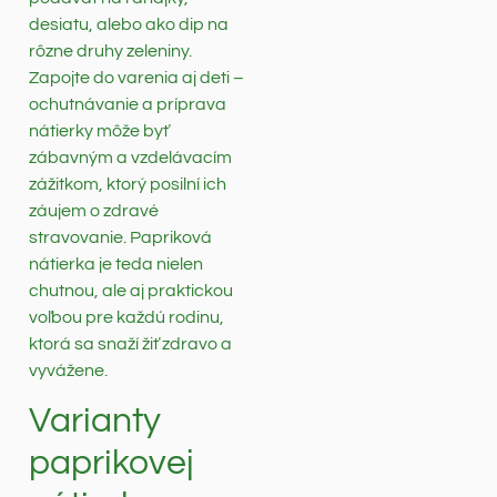
desiatu, alebo ako dip na
rôzne druhy zeleniny.
Zapojte do varenia aj deti –
ochutnávanie a príprava
nátierky môže byť
zábavným a vzdelávacím
zážitkom, ktorý posilní ich
záujem o zdravé
stravovanie. Papriková
nátierka je teda nielen
chutnou, ale aj praktickou
voľbou pre každú rodinu,
ktorá sa snaží žiť zdravo a
vyvážene.
Varianty
paprikovej