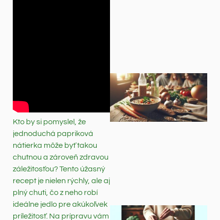
Kto by si pomyslel, že
jednoduchá papriková
nátierka môže byť takou
chutnou a zároveň zdravou
záležitosťou? Tento úžasný
recept je nielen rýchly, ale aj
plný chuti, čo z neho robí
ideálne jedlo pre akúkoľvek
príležitosť. Na prípravu vám