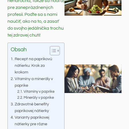
nenáročná, takže sa hodí aj
pre zaneprázdnených
profesií. Poďte sa s nami
naučiť, ako na to, a zasať
do svojho jedálnička trochu
tej zdravej chuti!
Obsah
Recept na paprikovú
nátierku: Krok za
krokom
Vitamíny a minerály v
paprike
Vitamíny v paprike
Minerály v paprike
Zdravotné benefity
paprikovej nátierky
Varianty paprikovej
nátierky pre rôzne