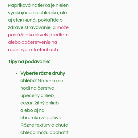
Papriková nátierka je nielen
vynikajúca na chlebíku, ale
aj efективná, pokiaľ ide o
zdravé stravovanie, a
môže
poslúžiť ako skvelý predkrm
alebo občerstvenie na
rodinných stretnutiach
.
Tipy na podávanie:
Vyberte rôzne druhy
chleba:
Nátierka sa
hodí na čerstvo
upečený chlieb,
cezar, žitný chlieb
alebo aj na
chrumkavé pečivo.
Rôzne textúry a chute
chleba môžu obohatiť