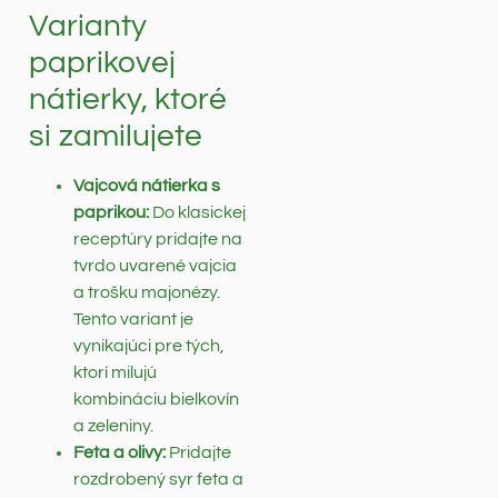
Varianty
paprikovej
nátierky, ktoré
si zamilujete
Vajcová nátierka s
paprikou:
Do klasickej
receptúry pridajte na
tvrdo uvarené vajcia
a trošku majonézy.
Tento variant je
vynikajúci pre tých,
ktorí milujú
kombináciu bielkovín
a zeleniny.
Feta a olivy:
Pridajte
rozdrobený syr feta a