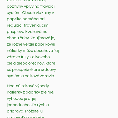
pozitívny vplyv na tráviaci
systém. Obsah vlákniny v
paprike pomáha pri
regulácii trávenia, čím
prispieva k zdravému
chodu čriev. Zaujímavé je,
že rôzne verzie paprikovej
nátierky môžu obsahovať aj
zdravé tuky z olivového
oleja alebo orechov, ktoré
sú prospešné pre srdcový
systém a celkové zdravie.
Hoci sú zdravé výhody
nátierky z papriky zrejmé,
výhodou je aj jej
jednoduchosť a rýchla
príprava. Môžete ju
podávať na raňajky,