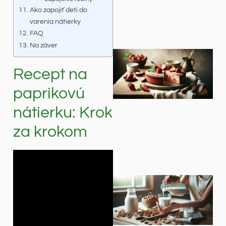
Ako zapojiť deti do
varenia nátierky
FAQ
Na záver
Recept na
paprikovú
nátierku: Krok
za krokom