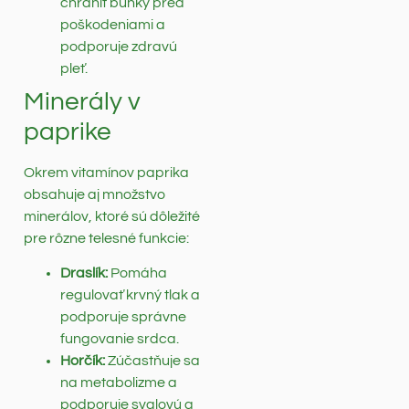
chrániť bunky pred
poškodeniami a
podporuje zdravú
pleť.
Minerály v
paprike
Okrem vitamínov paprika
obsahuje aj množstvo
minerálov, ktoré sú dôležité
pre rôzne telesné funkcie:
Draslík:
Pomáha
regulovať krvný tlak a
podporuje správne
fungovanie srdca.
Horčík:
Zúčastňuje sa
na metabolizme a
podporuje svalovú a