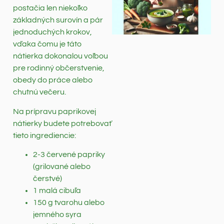
postačia len niekoľko
základných surovín a pár
jednoduchých krokov,
vďaka čomu je táto
nátierka dokonalou voľbou
pre rodinný občerstvenie,
obedy do práce alebo
chutnú večeru.
Na prípravu paprikovej
nátierky budete potrebovať
tieto ingrediencie:
2-3 červené papriky
(grilované alebo
čerstvé)
1 malá cibuľa
150 g tvarohu alebo
jemného syra