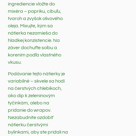
ingrediencie vložte do
mixéra – papriku, cibuľu,
tvaroh a zvyšok olivového
oleja. Mixujte, kým sa
nátierka nezamieša do
hladkej konzistencie. Na
záver dochuťte soľou a
korením podľa vlastného
vkusu.
Podávanie tejto nátierky je
variabilné – skvele sa hodí
na čerstvých chlebíkoch,
ako dip k zeleninovým
tyčinkám, alebo na
pridanie do wrapov.
Nezabudnite ozdobiť
nátierku čerstvými
bylinkami, aby ste pridali na