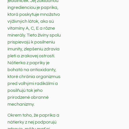
jedálniček. Jej základnou
ingredienciou je paprika,
ktorá poskytuje množstvo
výživných látok, ako sú
vitamíny A, C, E a rôzne
minerály. Tieto živiny spolu
prispievajú k posilneniu
imunity, zlepšeniu zdravia
pleti a zrakovej ostrosti.
Nátierka z papriky je
bohatá na antioxidanty,
ktoré chránia organizmus
pred voľnými radikálmi a
posilňujú tak jeho
prirodzené obranné
mechanizmy.
Okrem toho, že paprika a
nátierky z nej podporujú
zdravie, môžu mať aj