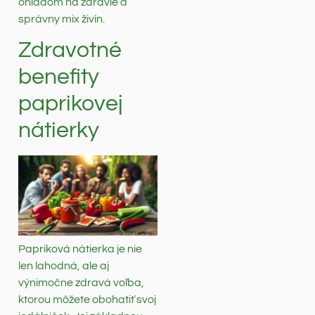
ohľadom na zdravie a
správny mix živín.
Zdravotné
benefity
paprikovej
nátierky
Papriková nátierka je nie
len lahodná, ale aj
výnimočne zdravá voľba,
ktorou môžete obohatiť svoj