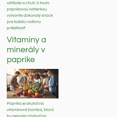
vzhľade a chuti. S touto
paprikovou nátierkou
vytvoríte dokonalý snack
pre každú rodinnú
príležitosť!
Vitamíny a
minerály v
paprike
Paprika je skutočná
vitamínová bomba, ktorá
by nemala chýbať na