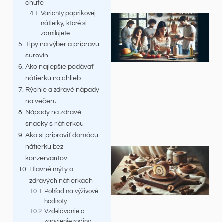
chute
Varianty paprikovej
nátierky, ktoré si
zamilujete
Tipy na výber a prípravu
surovín
Ako najlepšie podávať
nátierku na chlieb
Rýchle a zdravé nápady
na večeru
Nápady na zdravé
snacky s nátierkou
Ako si pripraviť domácu
nátierku bez
konzervantov
Hlavné mýty o
zdravých nátierkach
Pohľad na výživové
hodnoty
Vzdelávanie a
zapojenie rodiny