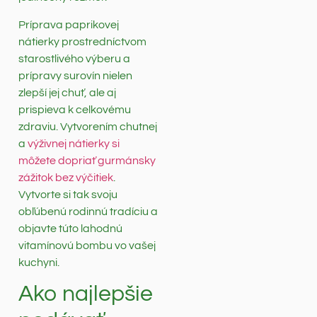
Príprava paprikovej
nátierky prostredníctvom
starostlivého výberu a
prípravy surovín nielen
zlepší jej chuť, ale aj
prispieva k celkovému
zdraviu. Vytvorením chutnej
a
výživnej nátierky si
môžete dopriať gurmánsky
zážitok bez výčitiek
.
Vytvorte si tak svoju
obľúbenú rodinnú tradíciu a
objavte túto lahodnú
vitamínovú bombu vo vašej
kuchyni.
Ako najlepšie