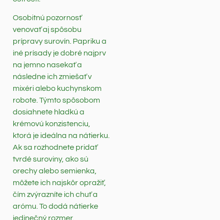
Osobitnú pozornosť
venovať aj spôsobu
prípravy surovín. Papriku a
iné prísady je dobré najprv
na jemno nasekať a
následne ich zmiešať v
mixéri alebo kuchynskom
robote. Týmto spôsobom
dosiahnete hladkú a
krémovú konzistenciu,
ktorá je ideálna na nátierku.
Ak sa rozhodnete pridať
tvrdé suroviny, ako sú
orechy alebo semienka,
môžete ich najskôr opražiť,
čím zvýrazníte ich chuť a
arómu. To dodá nátierke
jedinečný rozmer.