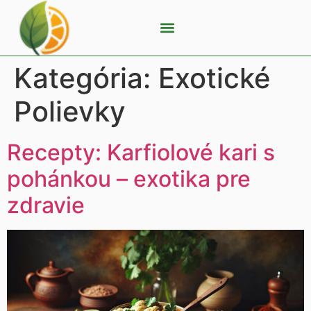
Kategória:
Exotické
Polievky
Recepty: Karfiolové kari s
pohánkou – exotika pre
zdravie