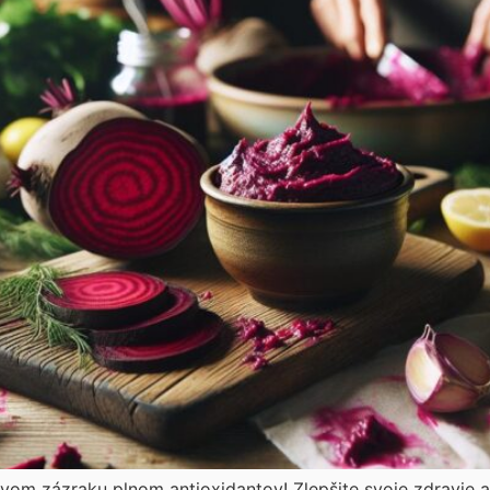
ovom zázraku plnom antioxidantov! Zlepšite svoje zdravie 