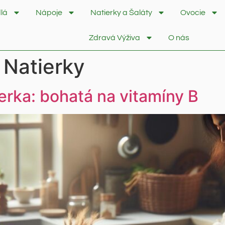
lá
Nápoje
Natierky a Šaláty
Ovocie
Zdravá Výživa
O nás
 Natierky
erka: bohatá na vitamíny B