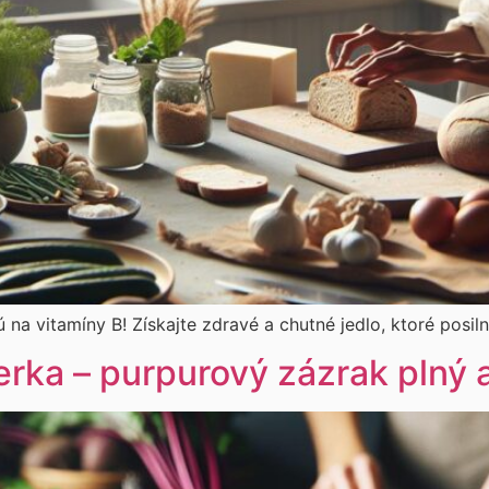
a vitamíny B! Získajte zdravé a chutné jedlo, ktoré posilní 
erka – purpurový zázrak plný 