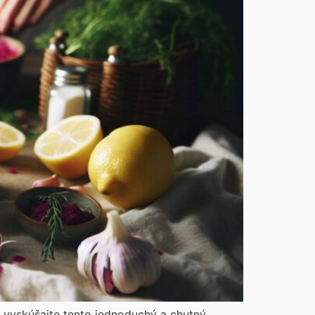
a vyskúšajte tento jednoduchý a chutný