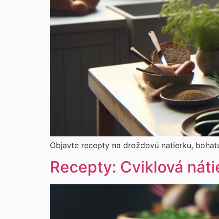
Objavte recepty na droždovú natierku, bohatú n
Recepty: Cviklová náti