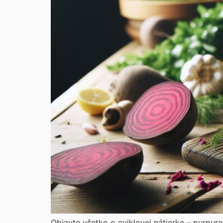
Objavte všetko o cviklovej nátierke – purpur