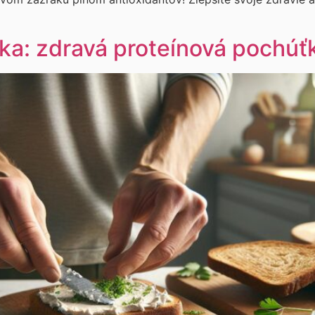
rka: zdravá proteínová pochúť