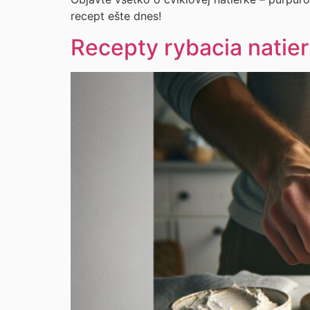
recept ešte dnes!
Recepty rybacia natie