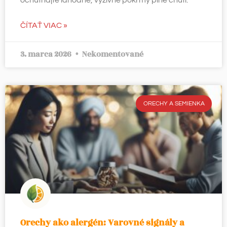
ochutnajte lahodné, výživné pokrmy plné chutí.
ČÍTAŤ VIAC »
3. marca 2026
Nekomentované
ORECHY A SEMIENKA
Orechy ako alergén: Varovné signály a