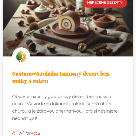
NEPEČENÉ DEZERTY
Gaštanová roláda: Luxusný dezert bez
múky a cukru
Objavte luxusný gaštanový dezert bez múky a
cukru! Vytvorte si dokonalú roládu, ktorá ohúri
chuťou a je zdravou alternatívou. Toto si nesmiete
nechať ujsť!
ČÍTAŤ VIAC »