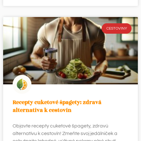
CESTOVINY
Recepty cuketové špagety: zdravá
alternatíva k cestovín
Objavte recepty cuketové špagety, zdravú
alternatívu k cestovín! Zmeňte svoj jedálniček a