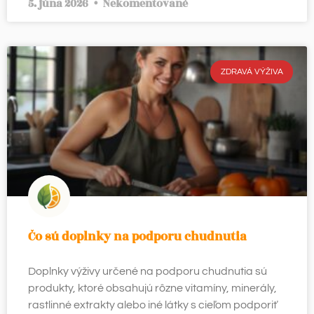
5. júna 2026
Nekomentované
ZDRAVÁ VÝŽIVA
Čo sú doplnky na podporu chudnutia
Doplnky výživy určené na podporu chudnutia sú
produkty, ktoré obsahujú rôzne vitamíny, minerály,
rastlinné extrakty alebo iné látky s cieľom podporiť