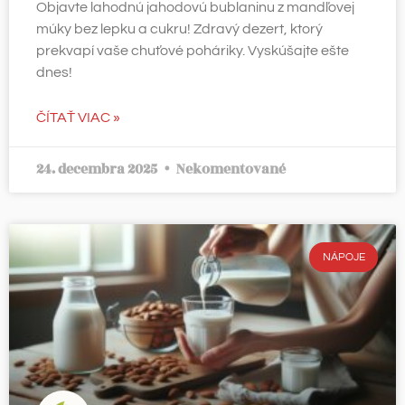
Objavte lahodnú jahodovú bublaninu z mandľovej
múky bez lepku a cukru! Zdravý dezert, ktorý
prekvapí vaše chuťové poháriky. Vyskúšajte ešte
dnes!
ČÍTAŤ VIAC »
24. decembra 2025
Nekomentované
NÁPOJE