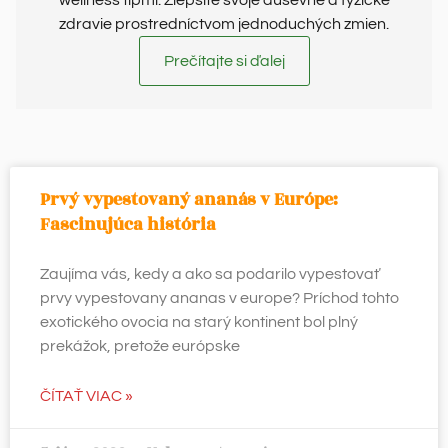
wellness tipmi. Zlepšite svoje duševné a fyzické
zdravie prostredníctvom jednoduchých zmien.
Prečítajte si ďalej
Prvý vypestovaný ananás v Európe:
Fascinujúca história
Zaujíma vás, kedy a ako sa podarilo vypestovať
prvy vypestovany ananas v europe? Príchod tohto
exotického ovocia na starý kontinent bol plný
prekážok, pretože európske
ČÍTAŤ VIAC »