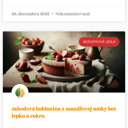
28. decembra 2025
Nekomentované
BEZLEPKOVÉ JEDLÁ
Jahodová bublanina z mandľovej múky bez
lepku a cukru