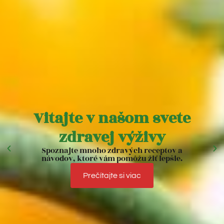
Vitajte v našom svete
zdravej výživy
Spoznajte mnoho zdravých receptov a
návodov, ktoré vám pomôžu žiť lepšie.
Prečítajte si viac