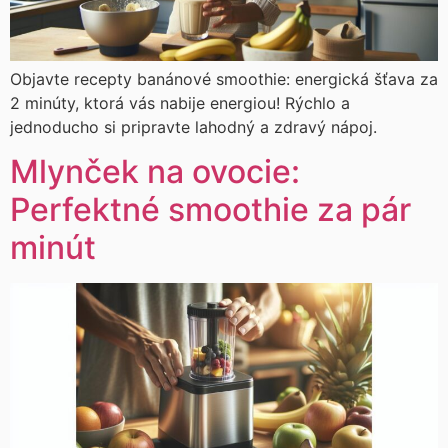
Objavte recepty banánové smoothie: energická šťava za
2 minúty, ktorá vás nabije energiou! Rýchlo a
jednoducho si pripravte lahodný a zdravý nápoj.
Mlynček na ovocie:
Perfektné smoothie za pár
minút