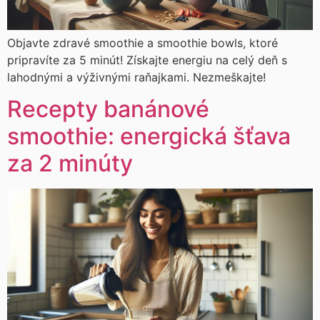
Objavte zdravé smoothie a smoothie bowls, ktoré
pripravíte za 5 minút! Získajte energiu na celý deň s
lahodnými a výživnými raňajkami. Nezmeškajte!
Recepty banánové
smoothie: energická šťava
za 2 minúty