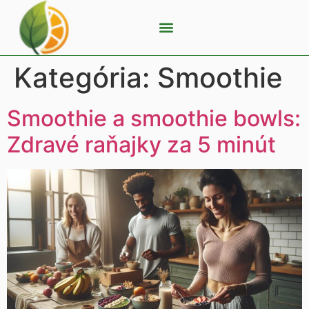
Kategória:
Smoothie
Smoothie a smoothie bowls:
Zdravé raňajky za 5 minút