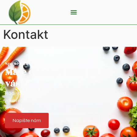
Kontakt
Spojte sa s nami
Máte otázky? Sme tu pre
vás!
Rádi vám odpovieme na všetky vaše otázky týkajúce sa
zdravého stravovania a wellness. Kontaktujte nás ešte
dnes!
Napíšte nám
Prečítajte si viac