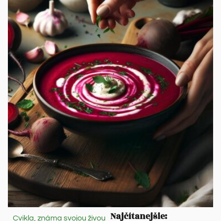
Najčítanejšie:
Cvikla, známa svojou živou