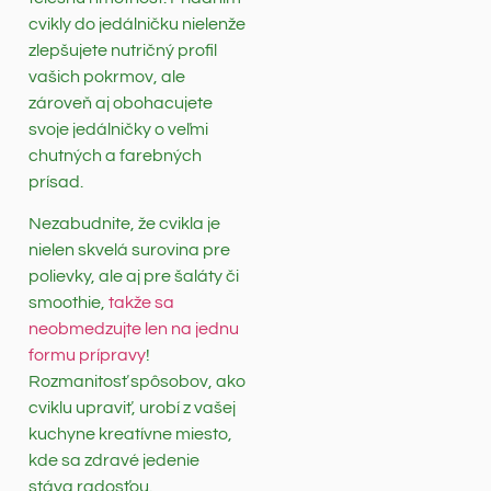
cvikly do jedálničku nielenže
zlepšujete nutričný profil
vašich pokrmov, ale
zároveň aj obohacujete
svoje jedálničky o veľmi
chutných a farebných
prísad.
Nezabudnite, že cvikla je
nielen skvelá surovina pre
polievky, ale aj pre šaláty či
smoothie,
takže sa
neobmedzujte len na jednu
formu prípravy
!
Rozmanitosť spôsobov, ako
cviklu upraviť, urobí z vašej
kuchyne kreatívne miesto,
kde sa zdravé jedenie
stáva radosťou.