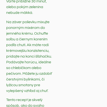
Varte približne 30 minút,
alebo pokým zelenina
nebude mäkká.
Na záver polievku mixujte
ponorným mixérom do
jemného krému. Ochuťte
soľou a čiernym korením
podľa chuti. Ak máte radi
krémovejšiu konzistenciu,
pridajte na konci šľahačku.
Podávajte horúcu, ideálne
so chlebíčkom alebo
pečivom. Môžete ju ozdobiť
čerstvými bylinkami, či
lyžicou smotany pre
vylepšený vzhľad aj chuť.
Tento recept je skvelý
spôsob, ako do svojho