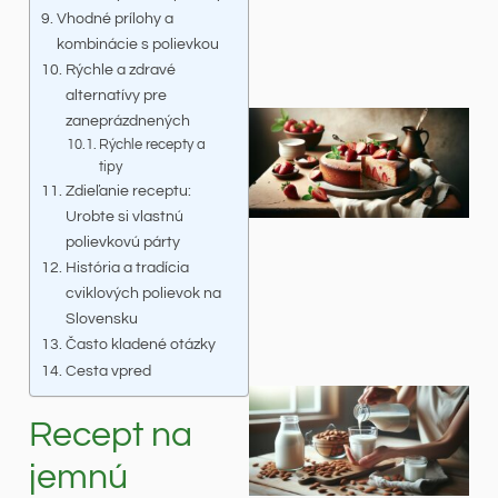
Vhodné prílohy a
kombinácie s polievkou
Rýchle a zdravé
alternatívy pre
zaneprázdnených
Rýchle recepty a
tipy
Zdieľanie receptu:
Urobte si vlastnú
polievkovú párty
História a tradícia
cviklových polievok na
Slovensku
Často kladené otázky
Cesta vpred
Recept na
jemnú