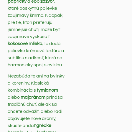
papričky
alebo
zázvor
,
ktoré poskytnú polievke
zaujímavý šmrnc. Naopak,
pre tie, ktorí preferujú
jemnejšie chuti, môže byť
zaujímavé vyskúšať
kokosové mlieko
; to dodá
polievke krémovú textúru a
subtílnu sladkosť, ktorá sa
harmonicky spojí s cviklou.
Nezabúdajte ani na bylinky
a koreniny. Klasická
kombinácia s
tymianom
alebo
majoránom
prináša
tradičnú chuť, ale ak sa
chcete odvážiť, alebo radi
objavujete nové arómy,
skúste pridať
grécke