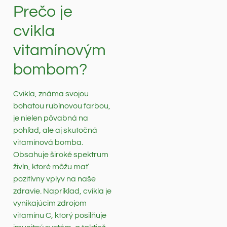
Prečo je
cvikla
vitamínovým
bombom?
Cvikla, známa svojou
bohatou rubínovou farbou,
je nielen pôvabná na
pohľad, ale aj skutočná
vitamínová bomba.
Obsahuje široké spektrum
živín, ktoré môžu mať
pozitívny vplyv na naše
zdravie. Napríklad, cvikla je
vynikajúcim zdrojom
vitamínu C, ktorý posilňuje