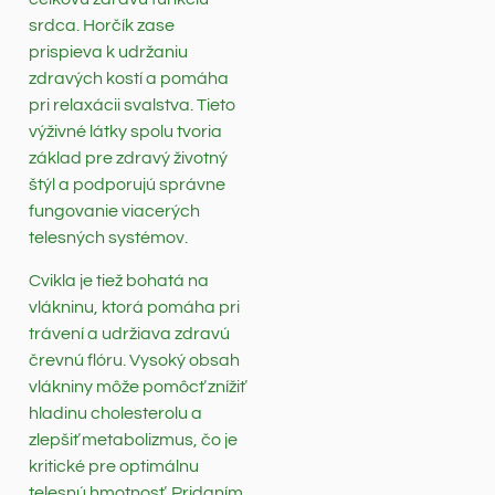
srdca. Horčík zase
prispieva k udržaniu
zdravých kostí a pomáha
pri relaxácii svalstva. Tieto
výživné látky spolu tvoria
základ pre zdravý životný
štýl a podporujú správne
fungovanie viacerých
telesných systémov.
Cvikla je tiež bohatá na
vlákninu, ktorá pomáha pri
trávení a udržiava zdravú
črevnú flóru. Vysoký obsah
vlákniny môže pomôcť znížiť
hladinu cholesterolu a
zlepšiť metabolizmus, čo je
kritické pre optimálnu
telesnú hmotnosť. Pridaním