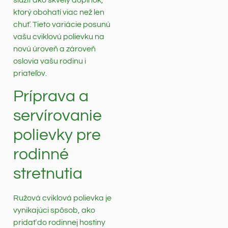
slúžiť ako skvelý doplnok,
ktorý obohatí viac než len
chuť. Tieto variácie posunú
vašu cviklovú polievku na
novú úroveň a zároveň
oslovia vašu rodinu i
priateľov.
Príprava a
servírovanie
polievky pre
rodinné
stretnutia
Ružová cviklová polievka je
vynikajúci spôsob, ako
pridať do rodinnej hostiny