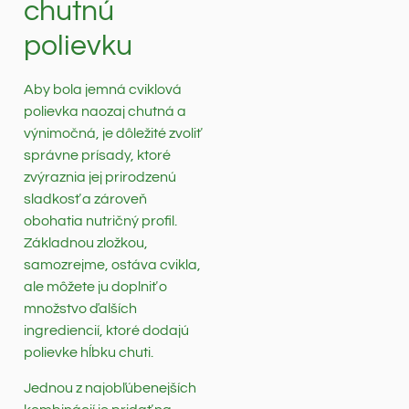
chutnú
polievku
Aby bola jemná cviklová
polievka naozaj chutná a
výnimočná, je dôležité zvoliť
správne prísady, ktoré
zvýraznia jej prirodzenú
sladkosť a zároveň
obohatia nutričný profil.
Základnou zložkou,
samozrejme, ostáva cvikla,
ale môžete ju doplniť o
množstvo ďalších
ingrediencií, ktoré dodajú
polievke hĺbku chuti.
Jednou z najobľúbenejších