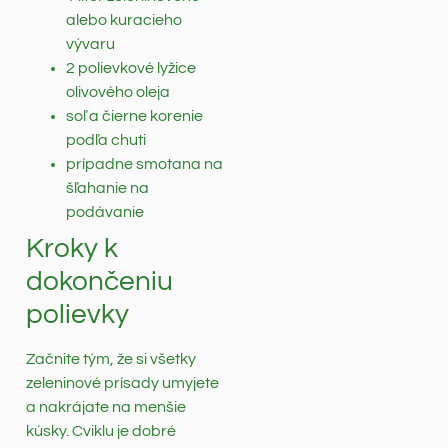
alebo kuracieho
vývaru
2 polievkové lyžice
olivového oleja
soľ a čierne korenie
podľa chuti
prípadne smotana na
šľahanie na
podávanie
Kroky k
dokončeniu
polievky
Začnite tým, že si všetky
zeleninové prísady umyjete
a nakrájate na menšie
kúsky. Cviklu je dobré