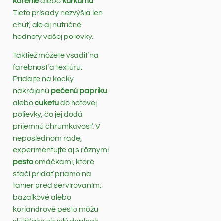
korenie
alebo
kurkumu
.
Tieto prísady nezvýšia len
chuť, ale aj nutričné
hodnoty vašej polievky.
Taktiež môžete vsadiť na
farebnosť a textúru.
Pridajte na kocky
nakrájanú
pečenú papriku
alebo
cuketu
do hotovej
polievky, čo jej dodá
príjemnú chrumkavosť. V
neposlednom rade,
experimentujte aj s rôznymi
pesto
omáčkami, ktoré
stačí pridať priamo na
tanier pred servírovaním;
bazalkové alebo
koriandrové pesto môžu