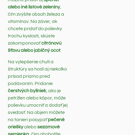
alebo iné listové zeleniny
,
čím zvýšite obsah železa a
vitamínov. Na záver, ak
chcete pridať do polievky
trochu kyslosti, skúste
zakomponovať
citrónovú
šťavu alebo jablčný ocot
.
Na vylepšenie chuti a
štruktúry sa hodí aj niekoľko
prísad priamo pred
podávaním. Pridanie
čerstvých byliniek
, ako je
petržlen alebo kôpor, môže
polievku umocniť a dodať jej
sviežosť. Na objem môžete
na tanieri posypať
pečené
oriešky
alebo
sezamové
semienka
, čím obohatíte