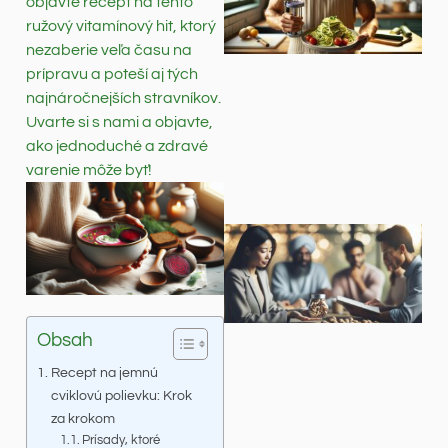
objavte recept na tento
ružový vitamínový hit, ktorý
nezaberie veľa času na
prípravu a poteší aj tých
najnáročnejších stravníkov.
Uvarte si s nami a objavte,
ako jednoduché a zdravé
varenie môže byť!
Obsah
Recept na jemnú
cviklovú polievku: Krok
za krokom
Prísady, ktoré