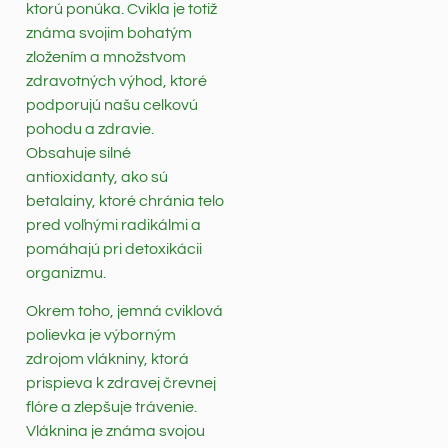
ktorú ponúka. Cvikla je totiž
známa svojim bohatým
zložením a množstvom
zdravotných výhod, ktoré
podporujú našu celkovú
pohodu a zdravie.
Obsahuje silné
antioxidanty, ako sú
betalainy, ktoré chránia telo
pred voľnými radikálmi a
pomáhajú pri detoxikácii
organizmu.
Okrem toho, jemná cviklová
polievka je výborným
zdrojom vlákniny, ktorá
prispieva k zdravej črevnej
flóre a zlepšuje trávenie.
Vláknina je známa svojou