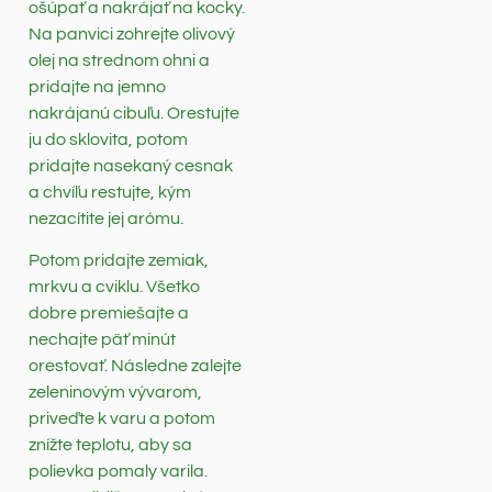
ošúpať a nakrájať na kocky.
Na panvici zohrejte olivový
olej na strednom ohni a
pridajte na jemno
nakrájanú cibuľu. Orestujte
ju do sklovita, potom
pridajte nasekaný cesnak
a chvíľu restujte, kým
nezacítite jej arómu.
Potom pridajte zemiak,
mrkvu a cviklu. Všetko
dobre premiešajte a
nechajte päť minút
orestovať. Následne zalejte
zeleninovým vývarom,
priveďte k varu a potom
znížte teplotu, aby sa
polievka pomaly varila.