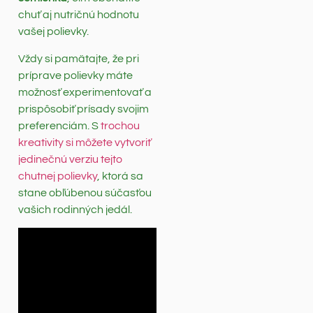
chuť aj nutričnú hodnotu
vašej polievky.
Vždy si pamätajte, že pri
príprave polievky máte
možnosť experimentovať a
prispôsobiť prísady svojim
preferenciám. S
trochou
kreativity si môžete vytvoriť
jedinečnú verziu tejto
chutnej polievky
, ktorá sa
stane obľúbenou súčasťou
vašich rodinných jedál.