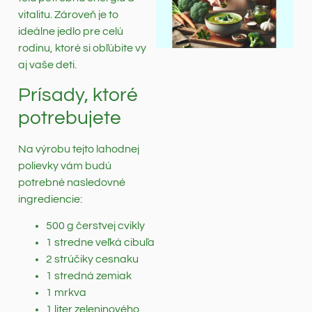
vitalitu. Zároveň je to
ideálne jedlo pre celú
rodinu, ktoré si obľúbite vy
aj vaše deti.
Prísady, ktoré
potrebujete
Na výrobu tejto lahodnej
polievky vám budú
potrebné nasledovné
ingrediencie:
500 g čerstvej cvikly
1 stredne veľká cibuľa
2 strúčiky cesnaku
1 stredná zemiak
1 mrkva
1 liter zeleninového