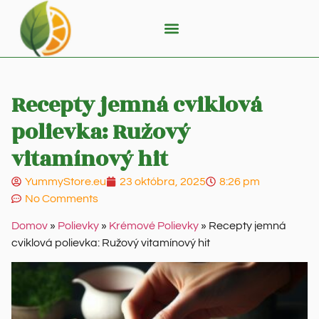
Recepty jemná cviklová
polievka: Ružový
vitamínový hit
YummyStore.eu
23 októbra, 2025
8:26 pm
No Comments
Domov
»
Polievky
»
Krémové Polievky
»
Recepty jemná
cviklová polievka: Ružový vitamínový hit