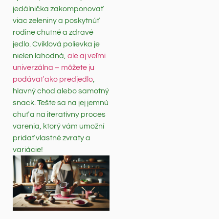
jedálnička zakomponovať
viac zeleniny a poskytnúť
rodine chutné a zdravé
jedlo. Cviklová polievka je
nielen lahodná,
ale aj veľmi
univerzálna – môžete ju
podávať ako predjedlo
,
hlavný chod alebo samotný
snack. Tešte sa na jej jemnú
chuť a na iteratívny proces
varenia, ktorý vám umožní
pridať vlastné zvraty a
variácie!