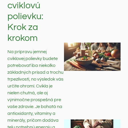
cviklovú
polievku:
Krok za
krokom
Na prípravu jemnej
cviklovej polievky budete
potrebovať iba niekoľko
základných prísad a trochu
trpezlivosti, no výsledok vás
určite ohromí. Cvikla je
nielen chutná, ale aj
výnimočne prospešná pre
vaše zdravie. Je bohatá na
antioxidanty, vitamíny a
minerály, pričom dodáva
telu potrebnú energiu a