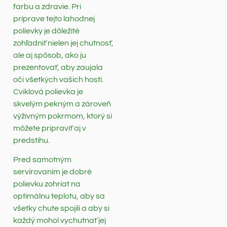
farbu a zdravie. Pri
príprave tejto lahodnej
polievky je dôležité
zohľadniť nielen jej chutnosť,
ale aj spôsob, ako ju
prezentovať, aby zaujala
oči všetkých vašich hostí.
Cviklová polievka je
skvelým pekným a zároveň
výživným pokrmom, ktorý si
môžete pripraviť aj v
predstihu.
Pred samotným
servírovaním je dobré
polievku zohriat na
optimálnu teplotu, aby sa
všetky chute spojili a aby si
každý mohol vychutnať jej