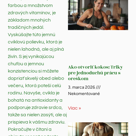
farbou a množstvom
zdravých vitamínov, je
základom mnohých
tradičných jedál.
Vyskúšajte túto jemnú
cviklovú polievku, ktorá je
nielen lahodná, ale aj plná
živín. S jej vynikajúcou
chuťou a jemnou
Ako otvoriť kokos: Triky
konzistenciou si môžete
pre jednoduchú prácu s
oreškom
dopriať skvelý obed alebo
večeru, ktorá poteší celú
3. marca 2026
rodinu. Navyše, cvikla je
Nekomentované
bohatá na antioxidanty a
podporuje zdravie srdca,
Viac »
takže sa nielen zasýti, ale aj
prispieva k vášmu zdraviu.
Pokračujte v čítaní a