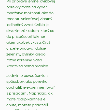
Pri príprave jemnej cviklovej
polievky máte na výber
množstvo možností, ako do
receptu vniesť svoj vlastný
jedinečný zvrat. Cvikla je
skvelým základom, ktorý sa
dá prispôsobiť takmer
akémukoľvek vkusu. Či už
chcete pridávať ďalšie
zeleniny, bylinky, alebo
rôzne koreniny, vaša
kreativita nemá hranice.
Jedným z osvedčených
spôsobov, ako polievku
obohatiť, je experimentovať
s prísadami. Napríklad, ak
máte radi pikantnejšie
chute, môžete pridať
čili