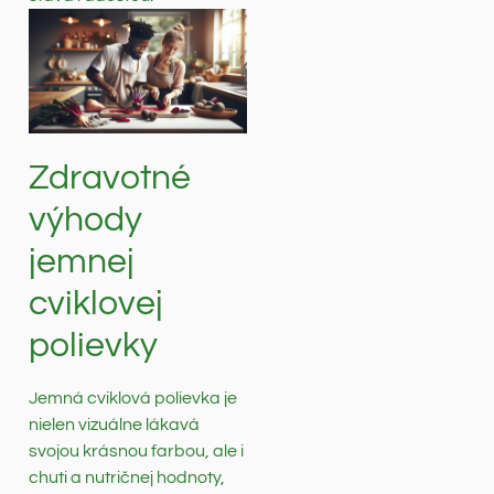
Zdravotné
výhody
jemnej
cviklovej
polievky
Jemná cviklová polievka je
nielen vizuálne lákavá
svojou krásnou farbou, ale i
chuti a nutričnej hodnoty,