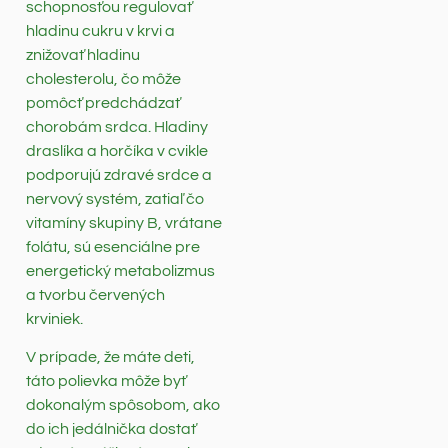
schopnosťou regulovať
hladinu cukru v krvi a
znižovať hladinu
cholesterolu, čo môže
pomôcť predchádzať
chorobám srdca. Hladiny
draslíka a horčíka v cvikle
podporujú zdravé srdce a
nervový systém, zatiaľ čo
vitamíny skupiny B, vrátane
folátu, sú esenciálne pre
energetický metabolizmus
a tvorbu červených
krviniek.
V prípade, že máte deti,
táto polievka môže byť
dokonalým spôsobom, ako
do ich jedálnička dostať