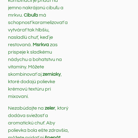
kombinácií je pridať na
jemno nakrájanú cibuľu a
mrkvu.
Cibuľa
má
schopnosť karamelizovať a
vytvárať tak hlbšiu,
nasladlú chuť, keď je
restovaná.
Msrkva
zas
prispeje k sladkému
nádychu a bohatstvu na
vitamíny. Môžete
skombinovať aj
zemiaky
,
ktoré dodajú polievke
krémovú textúru pri
mixovaní.
Nezabúdajte na
zeler
, ktorý
dodáva sviežosť a
aromatickú chuť. Aby
polievka bola ešte zdravšia,
môžete pridať aj
špenát