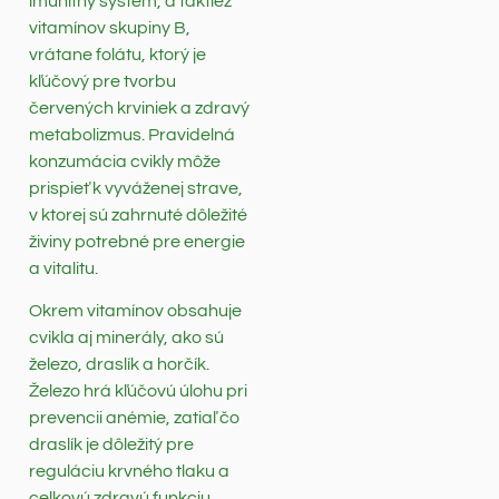
imunitný systém, a taktiež
vitamínov skupiny B,
vrátane folátu, ktorý je
kľúčový pre tvorbu
červených krviniek a zdravý
metabolizmus. Pravidelná
konzumácia cvikly môže
prispieť k vyváženej strave,
v ktorej sú zahrnuté dôležité
živiny potrebné pre energie
a vitalitu.
Okrem vitamínov obsahuje
cvikla aj minerály, ako sú
železo, draslík a horčík.
Železo hrá kľúčovú úlohu pri
prevencii anémie, zatiaľ čo
draslík je dôležitý pre
reguláciu krvného tlaku a
celkovú zdravú funkciu