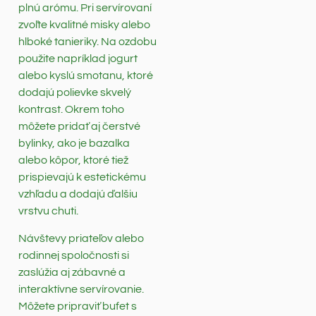
plnú arómu. Pri servírovaní
zvoľte kvalitné misky alebo
hlboké tanieriky. Na ozdobu
použite napríklad jogurt
alebo kyslú smotanu, ktoré
dodajú polievke skvelý
kontrast. Okrem toho
môžete pridať aj čerstvé
bylinky, ako je bazalka
alebo kôpor, ktoré tiež
prispievajú k estetickému
vzhľadu a dodajú ďalšiu
vrstvu chuti.
Návštevy priateľov alebo
rodinnej spoločnosti si
zaslúžia aj zábavné a
interaktívne servírovanie.
Môžete pripraviť bufet s