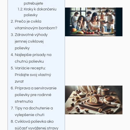
potrebujete
Kroky k dokončeniu
polievky
Prečo je cvikla
vitamínovým bombom?
Zdravotné výhody
jemnej cviklovej
polievky
Najlepšie prísady na
chutnú polievku
Variácie receptu:
Pridajte svoj vlastný
zvrat
Príprava a servírovanie
polievky pre rodinné
stretnutia
Tipy na dochutenie a
vylepšenie chuti
Cviklová polievka ako
súčasť vyváženej stravy