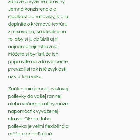
zdravé a výživné suroviny.
Jemná konzistencia a
sladkastá chuť cvikly, ktorú
doplníte o krémovú textúru
z mixovania, sú ideálne na
to, aby si ju obľúbili aj tí
najnáročnejší stravníci.
Môžete si byť istí, že ich
pripravíte na zdravej ceste,
prevzali si tak isté zvyklosti
už v útlom veku.
Začlenenie jemnej cviklovej
polievky do vašej rannej
alebo večernej rutiny môže
napomôcť k vyváženej
strave. Okrem toho,
polievka je veľmi flexibilná a
môžete pridať aj iné