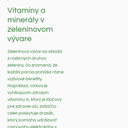
Vitamíny a
minerály v
zeleninovom
vývare
Zeleninový vývar sa skladá
z rozličných druhov
zeleniny, čo znamená, že
každá porcia prináša rôzne
výživové benefity.
Napríklad, mrkva je
vynikajúcim zdrojom
vitamínu A, ktorý je kľúčový
pre zdravie očí, zatiaľ čo
celer poskytuje draslík,
ktorý pomáha udržiavať
rovnováhu elektrolytov v