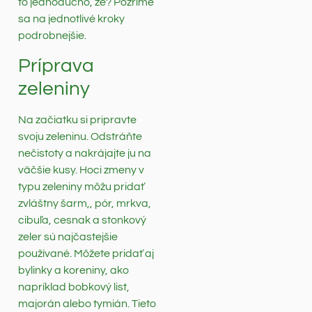
to jednoducho, že? Pozrime
sa na jednotlivé kroky
podrobnejšie.
Príprava
zeleniny
Na začiatku si pripravte
svoju zeleninu. Odstráňte
nečistoty a nakrájajte ju na
väčšie kusy. Hoci zmeny v
typu zeleniny môžu pridať
zvláštny šarm,, pór, mrkva,
cibuľa, cesnak a stonkový
zeler sú najčastejšie
používané. Môžete pridať aj
bylinky a koreniny, ako
napríklad bobkový list,
majorán alebo tymián. Tieto