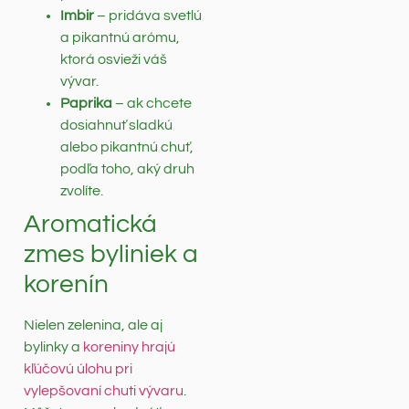
Imbir
– pridáva svetlú
a pikantnú arómu,
ktorá osvieži váš
vývar.
Paprika
– ak chcete
dosiahnuť sladkú
alebo pikantnú chuť,
podľa toho, aký druh
zvolíte.
Aromatická
zmes byliniek a
korenín
Nielen zelenina, ale aj
bylinky a
koreniny hrajú
kľúčovú úlohu pri
vylepšovaní chuti vývaru
.