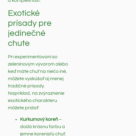
a komplexnosť.
Exotické
prísady pre
jedinečné
chute
Pri experimentovaní so
zeleninovým vývarom alebo
keď máte chuť na niečo iné,
môžete vyskúšať aj menej
tradičné prísady.
Napríklad, na zvýraznenie
exotického charakteru
môžete pridať:
Kurkumový koreň
–
dodá krásnu farbu a
jemne korenistú chuť.