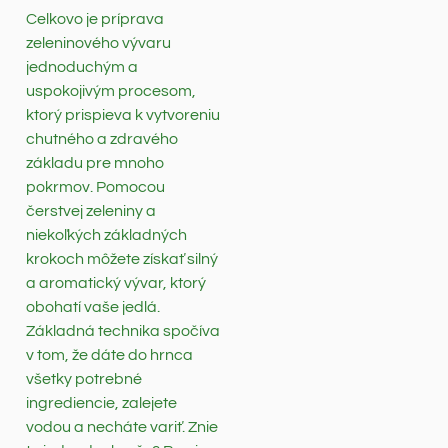
Celkovo je príprava
zeleninového vývaru
jednoduchým a
uspokojivým procesom,
ktorý prispieva k vytvoreniu
chutného a zdravého
základu pre mnoho
pokrmov. Pomocou
čerstvej zeleniny a
niekoľkých základných
krokoch môžete získať silný
a aromatický vývar, ktorý
obohatí vaše jedlá.
Základná technika spočíva
v tom, že dáte do hrnca
všetky potrebné
ingrediencie, zalejete
vodou a necháte variť. Znie