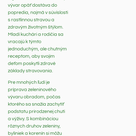
vývar opäť dostáva do
popredia, najmä v súvislosti
s rastlinnou stravou a
zdravým životným štýlom.
Mladí kuchári a rodičia sa
vracajú k týmto
jednoduchým, ale chutným
receptom, aby svojim
deťom poskytli zdravé
základy stravovania.
Pre mnohých ľudí je
príprava zeleninového
vývaru obradom, počas
ktorého sa snažia zachytiť
podstatu prirodzenej chuti
a výživy. S kombináciou
rôznych druhov zeleniny,
byliniek a korenín si môžu