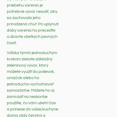
priebehu varenia je
potrebné vývar nesoliť, aby
sa zachovala jeho
prirodzená chuť. Po uplynutí
doby varenia ho preceďte
a zbavte všetkých pevných
častí.
Vďaka týmto jednoduchým
krokom získate základný
zeleninový vývar, ktorý
môžete využiť do polievok,
omáčok alebo ho
jednoducho vychutnávať
samostatne. Môžete ho aj
zamraziť na neskoršie
použitie, čo vám ušetrí čas
a prinesie do vašej kuchyne
doma vždy čerstvý a