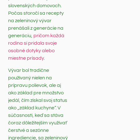
slovenských domovoch.
Počas storočí sa recepty
na zeleninový vývar
prenášali z generácie na
generáciu,
pričom každá
rodina si pridala svoje
osobné dotyky alebo
miestne prísady
.
Vývar bol tradične
používaný nielen na
prípravu polievok, ale aj
ako základ pre množstvo
jedál, čím získal svoj status
ako „základ kuchyne“. V
súčasnosti, keď sa stáva
čoraz dôležitejším využívať
čerstvé a sezónne
ingrediencie, sa zeleninový