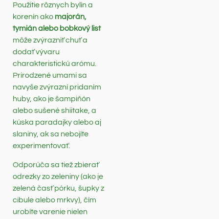
Použitie rôznych bylín a
korenín ako
majorán,
tymián alebo bobkový list
môže zvýrazniť chuť a
dodať vývaru
charakteristickú arómu.
Prirodzené umami sa
navyše zvýrazní pridaním
huby, ako je šampiňón
alebo sušené shiitake, a
kúska paradajky alebo aj
slaniny, ak sa nebojíte
experimentovať.
Odporúča sa tiež zbierať
odrezky zo zeleniny (ako je
zelená časť pórku, šupky z
cibule alebo mrkvy), čím
urobíte varenie nielen