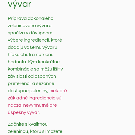
vývar
Príprava dokonalého
zeleninového vývaru
spočíva v dôvtipnom
výbere ingrediencií, ktoré
dodajú vašemu vývaru
hĺbku chuti a nutričnú
hodnotu. Kým konkrétne
kombinácie sa môžu líšiť v
závislosti od osobných
preferencií a sezónne
dostupnej zeleniny,
niektoré
základné ingrediencie sú
naozaj nevyhnutné pre
úspešný vývar
.
Začnite s kvalitnou
zeleninou, ktorú si môžete