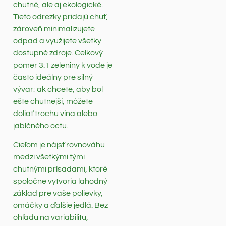
chutné, ale aj ekologické.
Tieto odrezky pridajú chuť,
zároveň minimalizujete
odpad a využijete všetky
dostupné zdroje. Celkový
pomer 3:1 zeleniny k vode je
často ideálny pre silný
vývar; ak chcete, aby bol
ešte chutnejší, môžete
doliať trochu vína alebo
jablčného octu.
Cieľom je nájsť rovnováhu
medzi všetkými tými
chutnými prísadami, ktoré
spoločne vytvoria lahodný
základ pre vaše polievky,
omáčky a ďalšie jedlá. Bez
ohľadu na variabilitu,