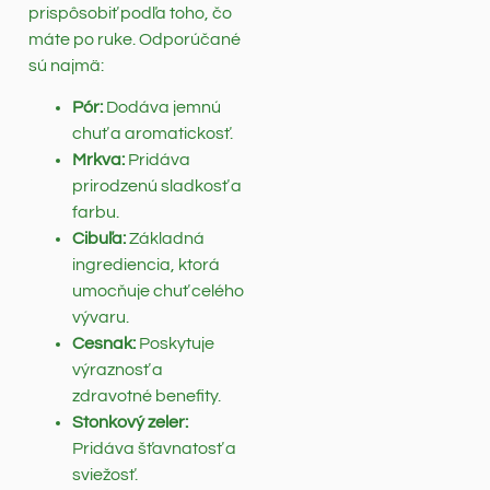
prispôsobiť podľa toho, čo
máte po ruke. Odporúčané
sú najmä:
Pór:
Dodáva jemnú
chuť a aromatickosť.
Mrkva:
Pridáva
prirodzenú sladkosť a
farbu.
Cibuľa:
Základná
ingrediencia, ktorá
umocňuje chuť celého
vývaru.
Cesnak:
Poskytuje
výraznosť a
zdravotné benefity.
Stonkový zeler:
Pridáva šťavnatosť a
sviežosť.