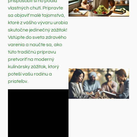
prispôsobiť si ho podľa
vlastných chutí. Pripravte
sa objaviť malé tajomstvá,
ktoré z vášho vývaru urobia
skutočne jedinečný zážitok!
Vstúpte do sveta zdravého
varenia a naučte sa, ako
túto tradičnú prípravu
pretvoriť na moderný
kulinársky zážitok, ktorý
poteší vašu rodinu a
priateľov.