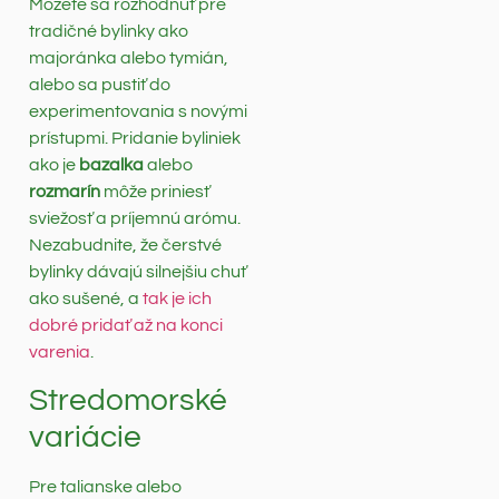
Môžete sa rozhodnúť pre
tradičné bylinky ako
majoránka alebo tymián,
alebo sa pustiť do
experimentovania s novými
prístupmi. Pridanie byliniek
ako je
bazalka
alebo
rozmarín
môže priniesť
sviežosť a príjemnú arómu.
Nezabudnite, že čerstvé
bylinky dávajú silnejšiu chuť
ako sušené, a
tak je ich
dobré pridať až na konci
varenia
.
Stredomorské
variácie
Pre talianske alebo