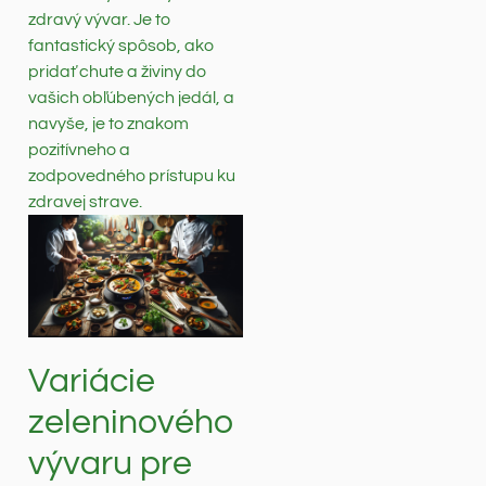
zdravý vývar. Je to
fantastický spôsob, ako
pridať chute a živiny do
vašich obľúbených jedál, a
navyše, je to znakom
pozitívneho a
zodpovedného prístupu ku
zdravej strave.
Variácie
zeleninového
vývaru pre