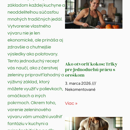
základom každej kuchyne a
neoddeliteľnou súčasťou
mnohých tradičných jedál.
Vytvorenie vlastného
vývaru nie je len
ekonomické, ale prináša aj
zdravšie a chutnejšie
výsledky ako polotovary.
Tento jednoduchý recept
Ako otvoriť kokos: Triky
vás naučí, ako z čerstvej
pre jednoduchú prácu s
oreškom
zeleniny pripraviť lahodný a
výživný základ, ktorý
3. marca 2026
môžete využiť v polievkach,
Nekomentované
omáčkach a iných
pokrmoch. Okrem toho,
Viac »
varenie zeleninového
vývaru vám umožní uvoľniť
fantáziu v kuchyni a