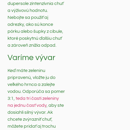
dupersole zintenzívnia chuť
a výživovú hodnotu.
Nebojte sa použiť aj
odrezky, ako sú konce
pórku alebo šupky z cibule,
ktoré poskytnú ďalšiu chuť
a zároveň znížia odpad.
Varíme vývar
Keď máte zeleninu
pripravenú, vložte ju do
veľkého hrnca a zalejte
vodou. Odporúča sa pomer
3:1,
teda tri časti zeleniny
na jednu časť vody
, aby ste
dosiahli silný vývar. Ak
chcete zvýrazniť chuť,
môžete pridať aj trochu