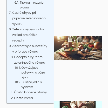
Tipy na mrazenie
vývaru
Časté chyby pri
príprave zeleninového
vývaru
Zeleninový vývar ako
základ pre ďalšie
recepty
Alternatívy a substitúty
v príprave vývaru
Recepty s využitím
zeleninového vývaru
Osviežujúce
polievky na báze
vývaru
Dušené jedlá s
vývarom
Často kladené otázky
Cesta vpred