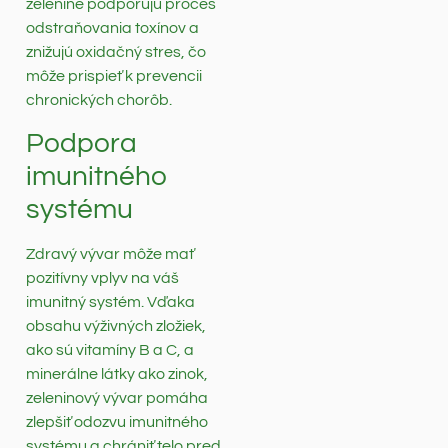
zelenine podporujú proces
odstraňovania toxínov a
znižujú oxidačný stres, čo
môže prispieť k prevencii
chronických chorôb.
Podpora
imunitného
systému
Zdravý vývar môže mať
pozitívny vplyv na váš
imunitný systém. Vďaka
obsahu výživných zložiek,
ako sú vitamíny B a C, a
minerálne látky ako zinok,
zeleninový vývar pomáha
zlepšiť odozvu imunitného
systému a chrániť telo pred