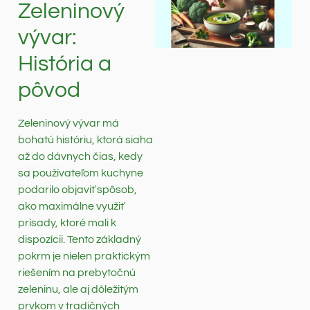
Zeleninový
vývar:
História a
pôvod
Zeleninový vývar má
bohatú históriu, ktorá siaha
až do dávnych čias, kedy
sa používateľom kuchyne
podarilo objaviť spôsob,
ako maximálne využiť
prísady, ktoré mali k
dispozícii. Tento základný
pokrm je nielen praktickým
riešením na prebytočnú
zeleninu, ale aj dôležitým
prvkom v tradičných