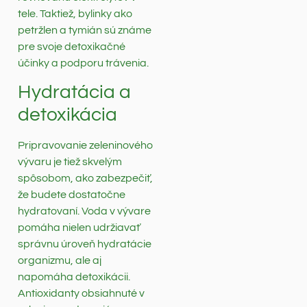
tele. Taktiež, bylinky ako
petržlen a tymián sú známe
pre svoje detoxikačné
účinky a podporu trávenia.
Hydratácia a
detoxikácia
Pripravovanie zeleninového
vývaru je tiež skvelým
spôsobom, ako zabezpečiť,
že budete dostatočne
hydratovaní. Voda v vývare
pomáha nielen udržiavať
správnu úroveň hydratácie
organizmu, ale aj
napomáha detoxikácii.
Antioxidanty obsiahnuté v