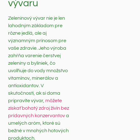
vývaru
Zeleninový vývar nie je len
lahodným základom pre
rôzne jedlá, ale aj
významným prínosom pre
vaše zdravie. Jeho výroba
zahŕňa varenie čerstvej
zeleniny a byliniek, čo
uvoľňuje do vody množstvo
vitamínov, minerálov a
antioxidantov. V
skutočnosti, ak si doma
pripravíte vývar,
môžete
získať bohatý zdroj živín bez
prídavných konzervantov
a
umelých aróm, ktoré sú
bežné v mnohých hotových
produktoch.