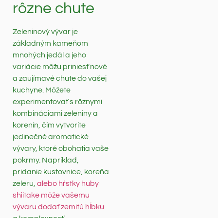
rôzne chute
Zeleninový vývar je
základným kameňom
mnohých jedál a jeho
variácie môžu priniesť nové
a zaujímavé chute do vašej
kuchyne. Môžete
experimentovať s rôznymi
kombináciami zeleniny a
korenín, čím vytvoríte
jedinečné aromatické
vývary, ktoré obohatia vaše
pokrmy. Napríklad,
pridanie kustovnice, koreňa
zeleru,
alebo hŕstky huby
shiitake môže vašemu
vývaru dodať zemitú hĺbku