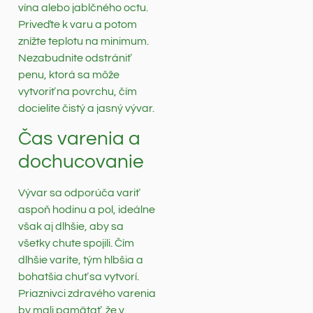
vína alebo jablčného octu.
Priveďte k varu a potom
znížte teplotu na minimum.
Nezabudnite odstrániť
penu, ktorá sa môže
vytvoriť na povrchu, čím
docielite čistý a jasný vývar.
Čas varenia a
dochucovanie
Vývar sa odporúča variť
aspoň hodinu a pol, ideálne
však aj dlhšie, aby sa
všetky chute spojili. Čím
dlhšie varíte, tým hlbšia a
bohatšia chuť sa vytvorí.
Priaznivci zdravého varenia
by mali pamätať, že v