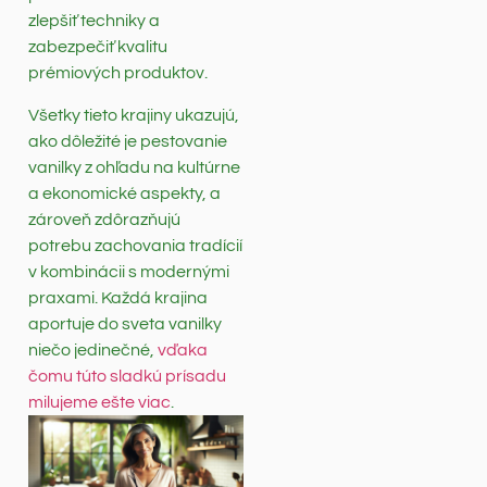
zlepšiť techniky a
zabezpečiť kvalitu
prémiových produktov.
Všetky tieto krajiny ukazujú,
ako dôležité je pestovanie
vanilky z ohľadu na kultúrne
a ekonomické aspekty, a
zároveň zdôrazňujú
potrebu zachovania tradícií
v kombinácii s modernými
praxami. Každá krajina
aportuje do sveta vanilky
niečo jedinečné,
vďaka
čomu túto sladkú prísadu
milujeme ešte viac
.