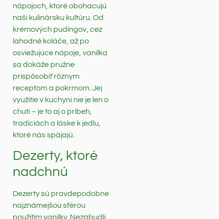
nápojoch, ktoré obohacujú
naši kulinársku kultúru. Od
krémových pudingov, cez
lahodné koláče, až po
osviežujúce nápoje, vanilka
sa dokáže pružne
prispôsobiť rôznym
receptom a pokrmom. Jej
využitie v kuchyni nie je len o
chuti – je to aj o príbeh,
tradíciách a láske k jedlu,
ktoré nás spájajú.
Dezerty, ktoré
nadchnú
Dezerty sú pravdepodobne
najznámejšou sférou
použitím vanilky. Nezabudli