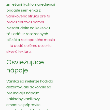
zmiešaní týchto ingrediencií
pridajte semienka z
vanilkového struku pre tú
pravú chuťovú bombu
.
Nezabudnite na keksovú
základňu z rozdrcených
piškót a
roztopeného masla
– tá dodá celému dezertu
skvelú textúru
.
Osviežujúce
nápoje
Vanilka sa nielenže hodí do
dezertov, ale dokonale sa
prelína aj s nápojmi.
Základný vanilkový
smoothie pripravíte