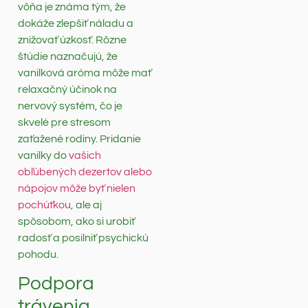
vôňa je známa tým, že
dokáže zlepšiť náladu a
znižovať úzkosť. Rôzne
štúdie naznačujú, že
vanilková aróma môže mať
relaxačný účinok na
nervový systém, čo je
skvelé pre stresom
zaťažené rodiny. Pridanie
vanilky do
vašich
obľúbených dezertov alebo
nápojov môže byť nielen
pochúťkou
, ale aj
spôsobom, ako si urobiť
radosť a posilniť psychickú
pohodu.
Podpora
trávenia