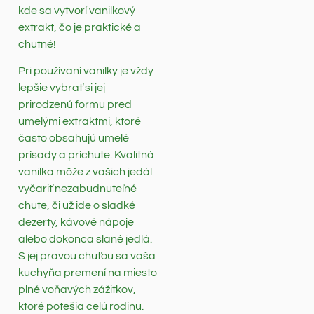
kde sa vytvorí vanilkový
extrakt, čo je praktické a
chutné!
Pri používaní vanilky je vždy
lepšie vybrať si jej
prirodzenú formu pred
umelými extraktmi, ktoré
často obsahujú umelé
prísady a príchute. Kvalitná
vanilka môže z vašich jedál
vyčariť nezabudnuteľné
chute, či už ide o sladké
dezerty, kávové nápoje
alebo dokonca slané jedlá.
S jej pravou chuťou sa vaša
kuchyňa premení na miesto
plné voňavých zážitkov,
ktoré potešia celú rodinu.