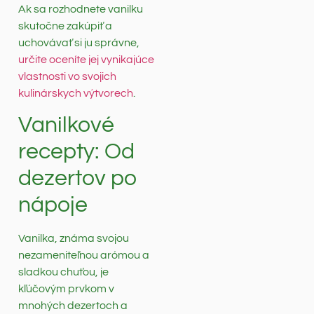
Ak sa rozhodnete vanilku
skutočne zakúpiť a
uchovávať si ju správne,
určite oceníte jej vynikajúce
vlastnosti vo svojich
kulinárskych výtvorech
.
Vanilkové
recepty: Od
dezertov po
nápoje
Vanilka, známa svojou
nezameniteľnou arómou a
sladkou chuťou, je
kľúčovým prvkom v
mnohých dezertoch a