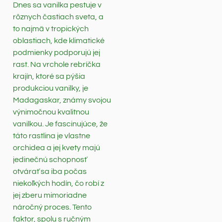
Dnes sa vanilka pestuje v
rôznych častiach sveta, a
to najmä v tropických
oblastiach, kde klimatické
podmienky podporujú jej
rast. Na vrchole rebríčka
krajín, ktoré sa pýšia
produkciou vanilky, je
Madagaskar, známy svojou
výnimočnou kvalitnou
vanilkou. Je fascinujúce, že
táto rastlina je vlastne
orchidea a jej kvety majú
jedinečnú schopnosť
otvárať sa iba počas
niekoľkých hodín, čo robí z
jej zberu mimoriadne
náročný proces. Tento
faktor, spolu s ručným