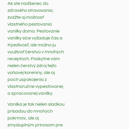
Ak ste nadšenec do
zdravého stravovania,
zvážte aj možnosť
vlastného pestovania
vanilky doma. Pestovanie
vanilky síce vyžaduje čas a
trpezlivosť, ale možno ju
využívať čerstvú v mnohých
receptoch. Poskytne vám
nielen čerstvý zdroj tejto
voňavej koreniny, ale aj
pocit uspokojenia z
vlastnoručne vypestovanej
a spracovanej vanilky.
Vanilka je tak nielen sladkou
prísadou do mnohých
pokrmov, ale aj
zmysluplným prínosom pre