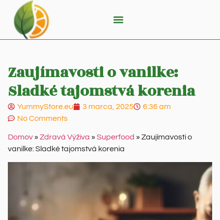
Zaujímavosti o vanilke:
Sladké tajomstvá korenia
YummyStore.eu
3 marca, 2025
6:36 am
No Comments
Domov
»
Zdravá Výživa
»
Superfood
»
Zaujímavosti o
vanilke: Sladké tajomstvá korenia