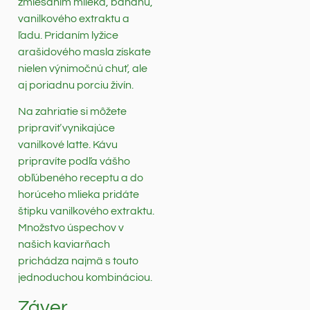
zmiešaním mlieka, banánu,
vanilkového extraktu a
ľadu. Pridaním lyžice
arašidového masla získate
nielen výnimočnú chuť, ale
aj poriadnu porciu živín.
Na zahriatie si môžete
pripraviť vynikajúce
vanilkové latte. Kávu
pripravíte podľa vášho
obľúbeného receptu a do
horúceho mlieka pridáte
štipku vanilkového extraktu.
Množstvo úspechov v
našich kaviarňach
prichádza najmä s touto
jednoduchou kombináciou.
Záver