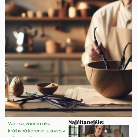
Najčítanejšie:
Vanilka, známa ako
kráľovná korenia, ukrýva v