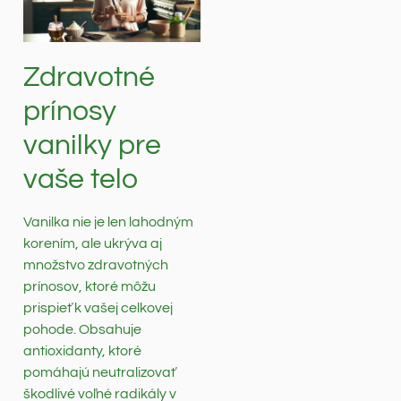
Zdravotné
prínosy
vanilky pre
vaše telo
Vanilka nie je len lahodným
korením, ale ukrýva aj
množstvo zdravotných
prínosov, ktoré môžu
prispieť k vašej celkovej
pohode. Obsahuje
antioxidanty, ktoré
pomáhajú neutralizovať
škodlivé voľné radikály v