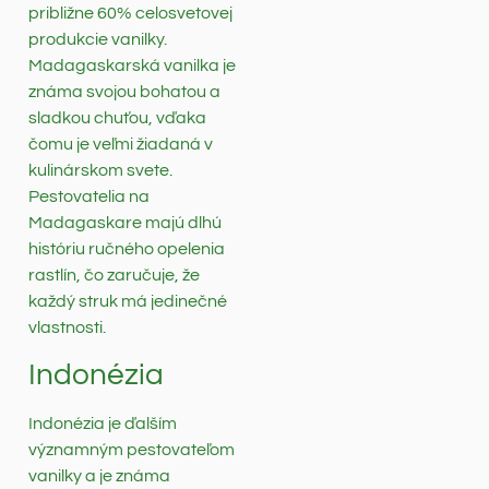
približne 60% celosvetovej
produkcie vanilky.
Madagaskarská vanilka je
známa svojou bohatou a
sladkou chuťou, vďaka
čomu je veľmi žiadaná v
kulinárskom svete.
Pestovatelia na
Madagaskare majú dlhú
históriu ručného opelenia
rastlín, čo zaručuje, že
každý struk má jedinečné
vlastnosti.
Indonézia
Indonézia je ďalším
významným pestovateľom
vanilky a je známa