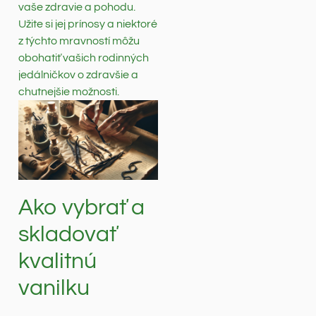
vaše zdravie a pohodu.
Užite si jej prínosy a niektoré
z týchto mravností môžu
obohatiť vašich rodinných
jedálničkov o zdravšie a
chutnejšie možnosti.
Ako vybrať a
skladovať
kvalitnú
vanilku