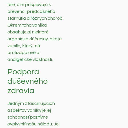
tele, čím prispievajú k
prevencii predčasného
starnutia a rôznych chorôb.
Okrem toho vanilka
obsahuje aj niektoré
organické zlúčeniny, ako je
vanilín, ktorý má
protizápalové a
analgetické vlastnosti.
Podpora
duševného
zdravia
Jedným z fascinujúcich
aspektov vanilky je jej
schopnosť pozitívne
ovplyvniť našu náladu. Jej