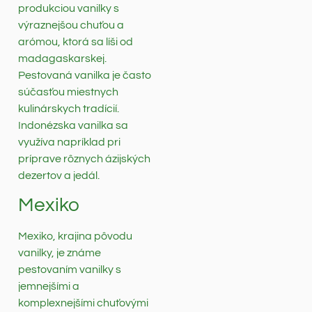
produkciou vanilky s
výraznejšou chuťou a
arómou, ktorá sa líši od
madagaskarskej.
Pestovaná vanilka je často
súčasťou miestnych
kulinárskych tradícií.
Indonézska vanilka sa
využíva napríklad pri
príprave rôznych ázijských
dezertov a jedál.
Mexiko
Mexiko, krajina pôvodu
vanilky, je známe
pestovaním vanilky s
jemnejšími a
komplexnejšími chuťovými