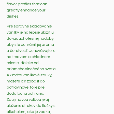
flavor profiles that can
greatly enhance your
dishes.
Pre správne skladovanie
vanilky je najlepšie uložiť ju
do vzduchotesnej nádoby,
aby ste ochránili jej arómu
a čerstvosť. Uchovávajte ju
na tmavom a chladnom
mieste, ďaleko od
priameho slnečného svetla.
Ak máte vanilkové struky,
môžete ich zabaliť do
potravinovej fólie pre
dodatočnú ochranu.
Zaujímavou voľbou je aj
uloženie strukov do flašky s
alkoholom, ako je vodka,