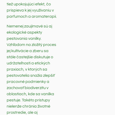
tiež upokojujúci efekt, čo
prispieva k jej využívaniu v
parfumoch a aromaterapii.
Nemenej zaujímavé sú aj
ekologické aspekty
pestovania vanilky.
Vzhľadom na zložitý proces
jej kultivácie a zberu sa
stále častejšie diskutuje o
udržateľnosti a etických
praxiach, v ktorých sa
pestovatelia snažia zlepšiť
pracovné podmienky a
zachovať biodiverzitu v
oblastiach, kde sa vanilka
pestuje. Takéto prístupy
nielenže chránia životné
prostredie, ale aj