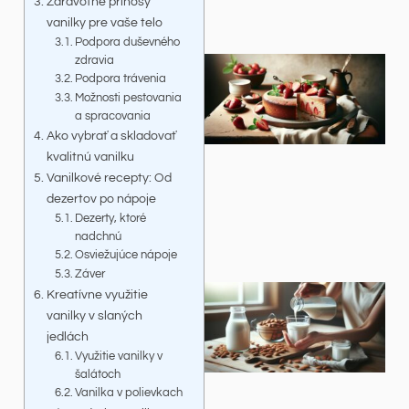
Zdravotné prínosy
vanilky pre vaše telo
Podpora duševného
zdravia
Podpora trávenia
Možnosti pestovania
a spracovania
Ako vybrať a skladovať
kvalitnú vanilku
Vanilkové recepty: Od
dezertov po nápoje
Dezerty, ktoré
nadchnú
Osviežujúce nápoje
Záver
Kreatívne využitie
vanilky v slaných
jedlách
Využitie vanilky v
šalátoch
Vanilka v polievkach