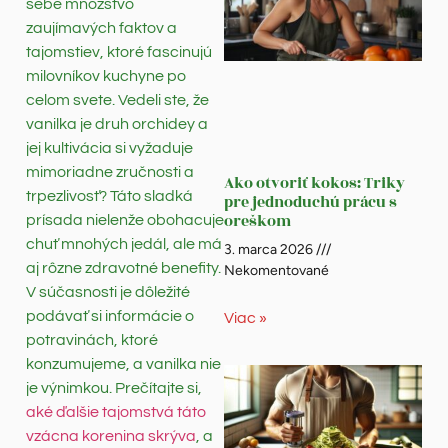
sebe množstvo
zaujímavých faktov a
tajomstiev, ktoré fascinujú
milovníkov kuchyne po
celom svete. Vedeli ste, že
vanilka je druh orchidey a
jej kultivácia si vyžaduje
mimoriadne zručnosti a
Ako otvoriť kokos: Triky
trpezlivosť? Táto sladká
pre jednoduchú prácu s
oreškom
prísada nielenže obohacuje
chuť mnohých jedál, ale má
3. marca 2026
aj rôzne zdravotné benefity.
Nekomentované
V súčasnosti je dôležité
podávať si informácie o
Viac »
potravinách, ktoré
konzumujeme, a vanilka nie
je výnimkou. Prečítajte si,
aké ďalšie tajomstvá táto
vzácna korenina skrýva
, a