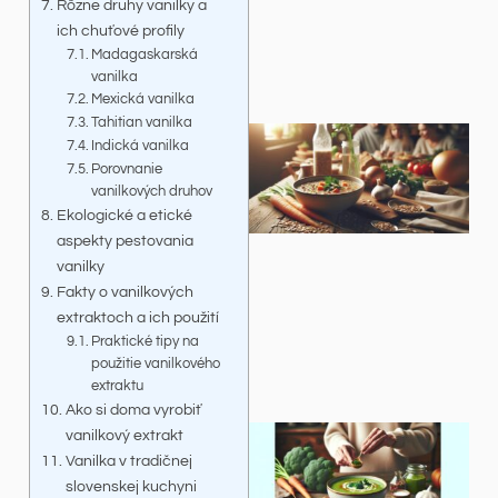
Rôzne druhy vanilky a
ich chuťové profily
Madagaskarská
vanilka
Mexická vanilka
Tahitian vanilka
Indická vanilka
Porovnanie
vanilkových druhov
Ekologické a etické
aspekty pestovania
vanilky
Fakty o vanilkových
extraktoch a ich použití
Praktické tipy na
použitie vanilkového
extraktu
Ako si doma vyrobiť
vanilkový extrakt
Vanilka v tradičnej
slovenskej kuchyni