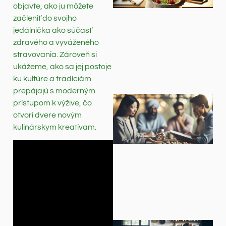
objavte, ako ju môžete
začleniť do svojho
jedálnička ako súčasť
zdravého a vyváženého
stravovania. Zároveň si
ukážeme, ako sa jej postoje
ku kultúre a tradíciám
prepájajú s moderným
prístupom k výžive, čo
otvorí dvere novým
kulinárskym kreatívam.