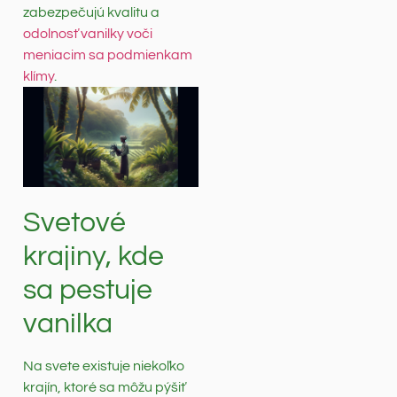
zabezpečujú kvalitu a
odolnosť vanilky voči
meniacim sa podmienkam
klímy
.
Svetové
krajiny, kde
sa pestuje
vanilka
Na svete existuje niekoľko
krajín, ktoré sa môžu pýšiť