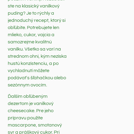
ste na klasický vanilkový
puding? Je to rýchly a
jednoduchý recept, ktorý si
obľúbite. Potrebujete len
mlieko, cukor, vajcia a
samozrejme kvalitnú
vanilku. Všetko sa varí na
strednom ohni, kým nezíska
hustú konzistenciu, a po
vychladnutí môžete
podávať s šľahačkou alebo
sezónnym ovocím.
Ďalším obľúbeným
dezertom je vanilkový
cheesecake. Pre jeho
prípravu použite
mascarpone, smotanový
syr a práškový cukor. Pri