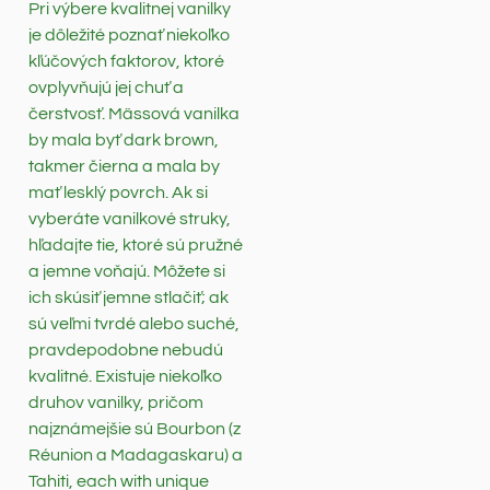
Pri výbere kvalitnej vanilky
je dôležité poznať niekoľko
kľúčových faktorov, ktoré
ovplyvňujú jej chuť a
čerstvosť. Mässová vanilka
by mala byť dark brown,
takmer čierna a mala by
mať lesklý povrch. Ak si
vyberáte vanilkové struky,
hľadajte tie, ktoré sú pružné
a jemne voňajú. Môžete si
ich skúsiť jemne stlačiť; ak
sú veľmi tvrdé alebo suché,
pravdepodobne nebudú
kvalitné. Existuje niekoľko
druhov vanilky, pričom
najznámejšie sú Bourbon (z
Réunion a Madagaskaru) a
Tahiti, each with unique