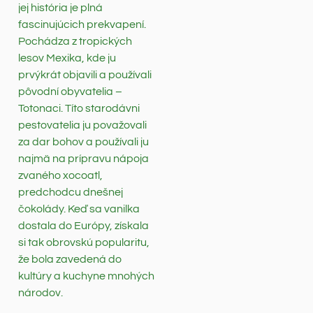
jej história je plná
fascinujúcich prekvapení.
Pochádza z tropických
lesov Mexika, kde ju
prvýkrát objavili a používali
pôvodní obyvatelia –
Totonaci. Títo starodávni
pestovatelia ju považovali
za dar bohov a používali ju
najmä na prípravu nápoja
zvaného xocoatl,
predchodcu dnešnej
čokolády. Keď sa vanilka
dostala do Európy, získala
si tak obrovskú popularitu,
že bola zavedená do
kultúry a kuchyne mnohých
národov.