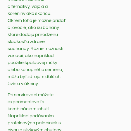
alternatívy, vajcia a
koreniny ako škoricu.
Okrem toho je možné pridať
aj ovocie, ako sú banány,
ktoré dodajú prirodzenú
sladkosť a zdravé
sacharidy. Rôzne možnosti
variácií, ako napríklad
použitie špaldovej múky
alebo konopného semena,
môžu byť zdrojom ďalších
živín a vlákniny.
Pri servírovaní môžete
experimentovať s
kombináciami chutí.
Napríklad podávaním
proteínových palaciniek s
nivou a slivkovým chutney