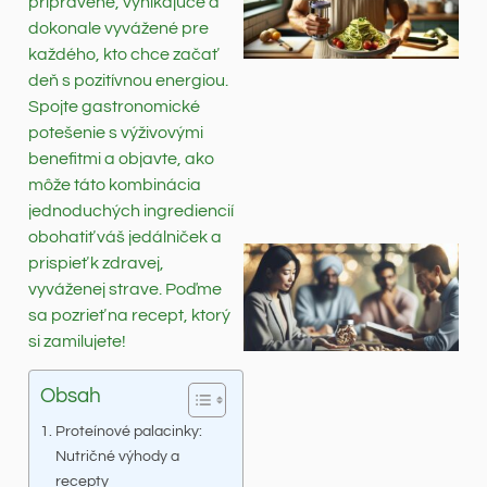
pripravené, vynikajúce a
dokonale vyvážené pre
každého, kto chce začať
deň s pozitívnou energiou.
Spojte gastronomické
potešenie s výživovými
benefitmi a objavte, ako
môže táto kombinácia
jednoduchých ingrediencií
obohatiť váš jedálniček a
prispieť k zdravej,
vyváženej strave. Poďme
sa pozrieť na recept, ktorý
si zamilujete!
Obsah
Proteínové palacinky:
Nutričné výhody a
recepty