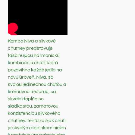
Kombo Niva a slivkové
chutney predstavuje
fascinujúcu harmonickú
kombináciu chutí, ktorá
pozdvihne každé jedlo na
novú úroveň. Niva, so
svojou jedinečnou chuťou a
krémovou textúrou, sa
skvele dopĺňa so
sladkastou, zamatovou
konzistenciou slivkového
chutney. Tento zázrak chuti
je skvelým doplnkom nielen
k proteínovým palacinkám,