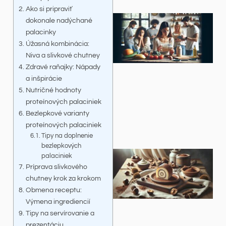
Ako si pripraviť
dokonale nadýchané
palacinky
Úžasná kombinácia:
Niva a slivkové chutney
Zdravé raňajky: Nápady
a inšpirácie
Nutričné hodnoty
proteínových palaciniek
Bezlepkové varianty
proteínových palaciniek
Tipy na doplnenie
bezlepkových
palaciniek
Príprava slivkového
chutney krok za krokom
Obmena receptu:
Výmena ingrediencií
Tipy na servírovanie a
prezentáciu