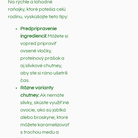
Na rýchle a lahodné
raňajky, ktoré potešia celú
rodinu, vyskúšajte tieto tipy:
Predpripravenie
ingrediencií:
Môžete si
vopred pripraviť
ovsené vločky,
proteínový prášok a
aj slivkové chutney,
aby ste si ráno ušetrili
čas.
Rôzne varianty
chutney:
Ak nemáte
slivky, skúste využiť iné
ovocie, ako sú jablká
alebo broskyne, ktoré
môžete karamelizovať
s trochou medu a