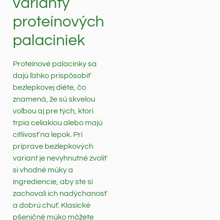
varianty
proteínových
palaciniek
Proteínové palacinky sa
dajú ľahko prispôsobiť
bezlepkovej diéte, čo
znamená, že sú skvelou
voľbou aj pre tých, ktorí
trpia celiakiou alebo majú
citlivosť na lepok. Pri
príprave bezlepkových
variant je nevyhnutné zvoliť
si vhodné múky a
ingrediencie, aby ste si
zachovali ich nadýchanosť
a dobrú chuť. Klasické
pšeničné múko môžete