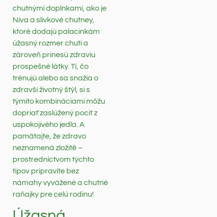
chutnými doplnkami, ako je
Niva a slivkové chutney,
ktoré dodajú palacinkám
úžasný rozmer chuti a
zároveň prinesú zdraviu
prospešné látky. Tí, čo
trénujú alebo sa snažia o
zdravší životný štýl, si s
týmito kombináciami môžu
dopriať zaslúžený pocit z
uspokojivého jedla. A
pamätajte, že zdravo
neznamená zložitě –
prostredníctvom týchto
tipov pripravíte bez
námahy vyvážené a chutné
raňajky pre celú rodinu!
Úžasná