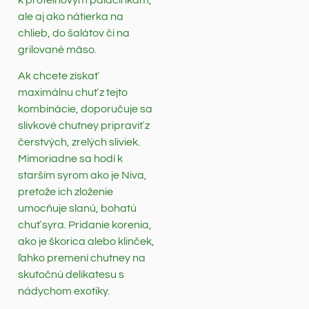
ale aj ako nátierka na
chlieb, do šalátov či na
grilované mäso.
Ak chcete získať
maximálnu chuť z tejto
kombinácie, doporučuje sa
slivkové chutney pripraviť z
čerstvých, zrelých sliviek.
Mimoriadne sa hodí k
starším syrom ako je Niva,
pretože ich zloženie
umocňuje slanú, bohatú
chuť syra. Pridanie korenia,
ako je škorica alebo klinček,
ľahko premení chutney na
skutočnú delikatesu s
nádychom exotiky.