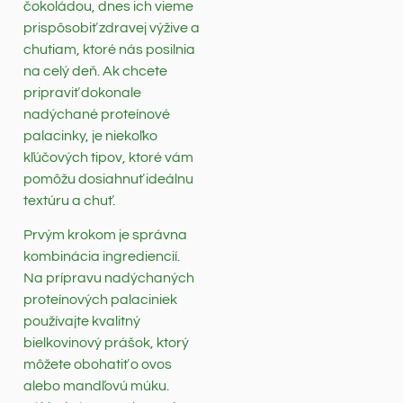
čokoládou, dnes ich vieme
prispôsobiť zdravej výžive a
chutiam, ktoré nás posilnia
na celý deň. Ak chcete
pripraviť dokonale
nadýchané proteínové
palacinky, je niekoľko
kľúčových tipov, ktoré vám
pomôžu dosiahnuť ideálnu
textúru a chuť.
Prvým krokom je správna
kombinácia ingrediencií.
Na prípravu nadýchaných
proteínových palaciniek
používajte kvalitný
bielkovinový prášok, ktorý
môžete obohatiť o ovos
alebo mandľovú múku.