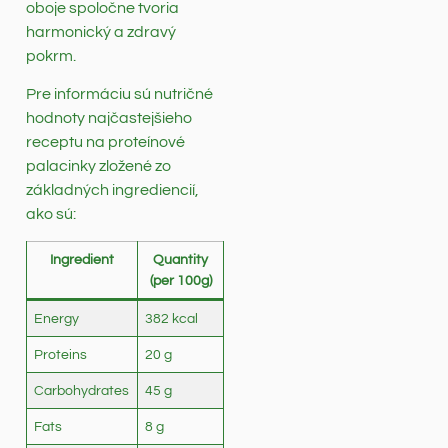
oboje spoločne tvoria
harmonický a zdravý
pokrm.
Pre informáciu sú nutričné
hodnoty najčastejšieho
receptu na proteínové
palacinky zložené zo
základných ingrediencií,
ako sú:
Ingredient
Quantity
(per 100g)
Energy
382 kcal
Proteins
20 g
Carbohydrates
45 g
Fats
8 g