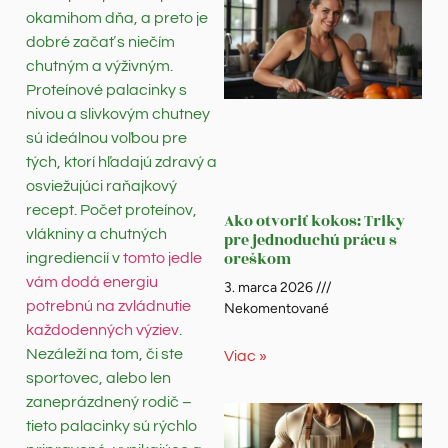
okamihom dňa, a preto je
dobré začať s niečím
chutným a výživným.
Proteínové palacinky s
nivou a slivkovým chutney
sú ideálnou voľbou pre
tých, ktorí hľadajú zdravý a
osviežujúci raňajkový
recept. Počet proteínov,
Ako otvoriť kokos: Triky
vlákniny a chutných
pre jednoduchú prácu s
oreškom
ingrediencií v
tomto jedle
vám dodá energiu
3. marca 2026
potrebnú na zvládnutie
Nekomentované
každodenných výziev
.
Nezáleží na tom, či ste
Viac »
sportovec, alebo len
zaneprázdnený rodič –
tieto palacinky sú rýchlo