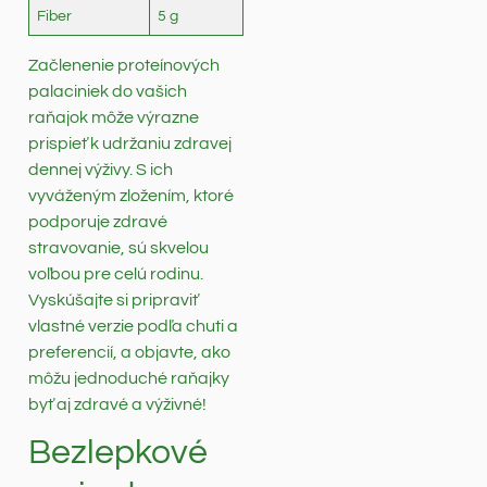
Fiber
5 g
Začlenenie proteínových
palaciniek do vašich
raňajok môže výrazne
prispieť k udržaniu zdravej
dennej výživy. S ich
vyváženým zložením, ktoré
podporuje zdravé
stravovanie, sú skvelou
voľbou pre celú rodinu.
Vyskúšajte si pripraviť
vlastné verzie podľa chuti a
preferencií, a objavte, ako
môžu jednoduché raňajky
byť aj zdravé a výživné!
Bezlepkové