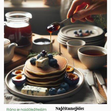
Najčítanejšie:
Ráno je najdôležitejším