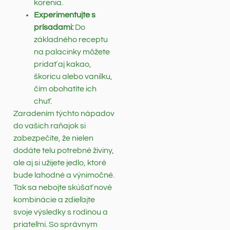
korenia.
Experimentujte s
prísadami:
Do
základného receptu
na palacinky môžete
pridať aj kakao,
škoricu alebo vanilku,
čím obohatíte ich
chuť.
Zaradením týchto nápadov
do vašich raňajok si
zabezpečíte, že nielen
dodáte telu potrebné živiny,
ale aj si užijete jedlo, ktoré
bude lahodné a výnimočné.
Tak sa nebojte skúšať nové
kombinácie a zdieľajte
svoje výsledky s rodinou a
priateľmi. So správnym