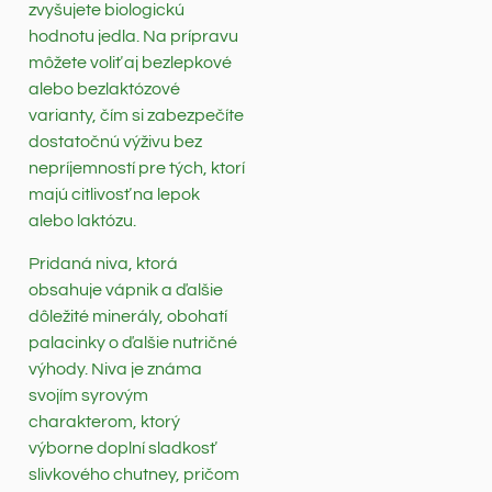
zvyšujete biologickú
hodnotu jedla. Na prípravu
môžete voliť aj bezlepkové
alebo bezlaktózové
varianty, čím si zabezpečíte
dostatočnú výživu bez
nepríjemností pre tých, ktorí
majú citlivosť na lepok
alebo laktózu.
Pridaná niva, ktorá
obsahuje vápnik a ďalšie
dôležité minerály, obohatí
palacinky o ďalšie nutričné
výhody. Niva je známa
svojím syrovým
charakterom, ktorý
výborne doplní sladkosť
slivkového chutney, pričom