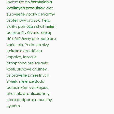
Investujte do
čerstvých a
kvalitných produktov
, ako
sú ovsené vločky a kvalitný
proteínový prášok. Tieto
zložky pomôžu získať nielen
potrebnú vlákninu, ale aj
dôležité živiny potrebné pre
vaše telo. Pridaním nivy
získate extra dávku
vápnika, ktorá je
prospešná pre zdravie
kostí. Slivkové chutney,
pripravené z miestnych
sliviek, nielenže dodá
palacinkám vynikajúcu
chuť, ale aj antioxidanty,
ktoré podporujú imunitný
systém.