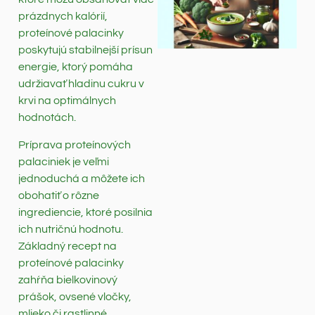
prázdnych kalórií,
proteínové palacinky
poskytujú stabilnejší prísun
energie, ktorý pomáha
udržiavať hladinu cukru v
krvi na optimálnych
hodnotách.
Príprava proteínových
palaciniek je veľmi
jednoduchá a môžete ich
obohatiť o rôzne
ingrediencie, ktoré posilnia
ich nutričnú hodnotu.
Základný recept na
proteínové palacinky
zahŕňa bielkovinový
prášok, ovsené vločky,
mlieko či rastlinné