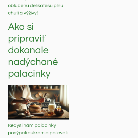
obľúbenú delikatesu plnú
chuti a výživy!
Ako si
pripraviť
dokonale
nadýchané
palacinky
Kedysi nám palacinky
posýpali cukrom a polievali