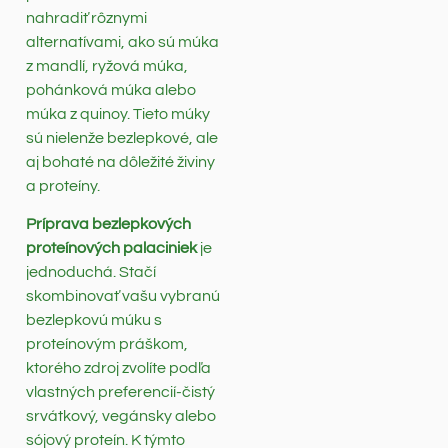
nahradiť rôznymi
alternatívami, ako sú múka
z mandlí, ryžová múka,
pohánková múka alebo
múka z quinoy. Tieto múky
sú nielenže bezlepkové, ale
aj bohaté na dôležité živiny
a proteíny.
Príprava bezlepkových
proteínových palaciniek
je
jednoduchá. Stačí
skombinovať vašu vybranú
bezlepkovú múku s
proteínovým práškom,
ktorého zdroj zvolíte podľa
vlastných preferencií-čistý
srvátkový, vegánsky alebo
sójový proteín. K týmto