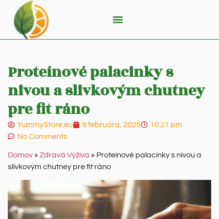
Proteínové palacinky s
nivou a slivkovým chutney
pre fit ráno
YummyStore.eu
9 februára, 2025
10:21 pm
No Comments
Domov
»
Zdravá Výživa
»
Proteínové palacinky s nivou a
slivkovým chutney pre fit ráno