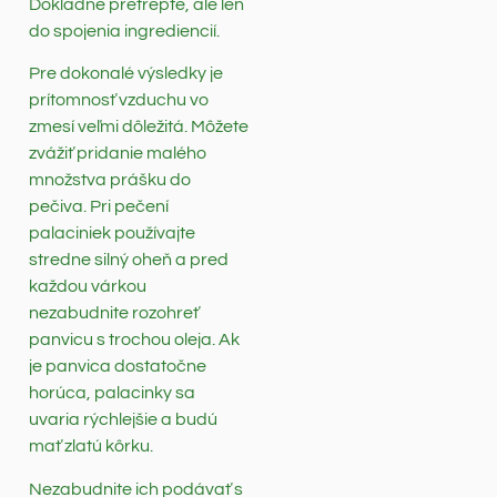
Dôkladne pretrepte, ale len
do spojenia ingrediencií.
Pre dokonalé výsledky je
prítomnosť vzduchu vo
zmesí veľmi dôležitá. Môžete
zvážiť pridanie malého
množstva prášku do
pečiva. Pri pečení
palaciniek používajte
stredne silný oheň a pred
každou várkou
nezabudnite rozohreť
panvicu s trochou oleja. Ak
je panvica dostatočne
horúca, palacinky sa
uvaria rýchlejšie a budú
mať zlatú kôrku.
Nezabudnite ich podávať s