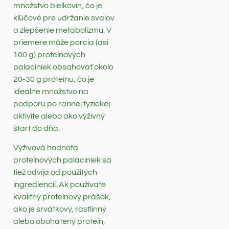
množstvo bielkovín, čo je
kľúčové pre udržanie svalov
a zlepšenie metabolizmu. V
priemere môže porcia (asi
100 g) proteínových
palaciniek obsahovať okolo
20-30 g proteínu, čo je
ideálne množstvo na
podporu po rannej fyzickej
aktivite alebo ako výživný
štart do dňa.
Výživová hodnota
proteínových palaciniek sa
tiež odvíja od použitých
ingrediencií. Ak používate
kvalitný proteínový prášok,
ako je srvátkový, rastlinný
alebo obohatený proteín,