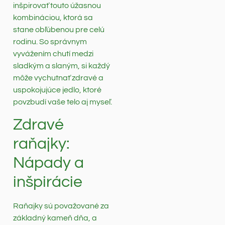
inšpirovať touto úžasnou
kombináciou, ktorá sa
stane obľúbenou pre celú
rodinu. So správnym
vyvážením chutí medzi
sladkým a slaným, si každý
môže vychutnať zdravé a
uspokojujúce jedlo, ktoré
povzbudí vaše telo aj myseľ.
Zdravé
raňajky:
Nápady a
inšpirácie
Raňajky sú považované za
základný kameň dňa, a