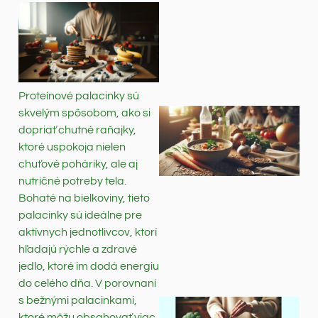
Proteínové palacinky sú
skvelým spôsobom, ako si
dopriať chutné raňajky,
ktoré uspokoja nielen
chuťové poháriky, ale aj
nutričné potreby tela.
Bohaté na bielkoviny, tieto
palacinky sú ideálne pre
aktívnych jednotlivcov, ktorí
hľadajú rýchle a zdravé
jedlo, ktoré im dodá energiu
do celého dňa. V porovnaní
s bežnými palacinkami,
ktoré môžu obsahovať viac