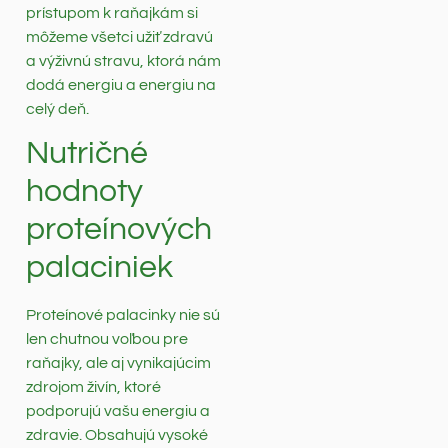
prístupom k raňajkám si
môžeme všetci užiť zdravú
a výživnú stravu, ktorá nám
dodá energiu a energiu na
celý deň.
Nutričné
hodnoty
proteínových
palaciniek
Proteínové palacinky nie sú
len chutnou voľbou pre
raňajky, ale aj vynikajúcim
zdrojom živín, ktoré
podporujú vašu energiu a
zdravie. Obsahujú vysoké