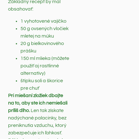
Základný recept by mal
obsahovať:
1 vyhotovené vajíčko
50 g ovsených vločiek
mletej na múku
20 g bielkovinového
prášku
150 ml mlieka (môžete
použiť aj rastlinné
alternatívy)
štipku soli a škorice
pre chuť
Pri miešaní zložiek dbajte
na to, aby ste ich nemiešali
príliš dlho.
Len tak získate
nadýchané palacinky, bez
preniknutia vzduchu, ktorý
zabezpečuje ich ľahkosť.