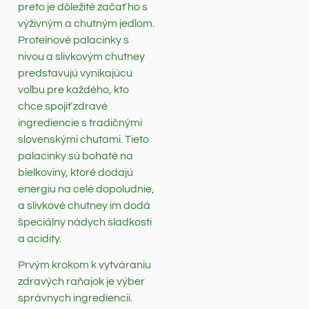
preto je dôležité začať ho s
výživným a chutným jedlom.
Proteínové palacinky s
nivou a slivkovým chutney
predstavujú vynikajúcu
voľbu pre každého, kto
chce spojiť zdravé
ingrediencie s tradičnými
slovenskými chutami. Tieto
palacinky sú bohaté na
bielkoviny, ktoré dodajú
energiu na celé dopoludnie,
a slivkové chutney im dodá
špeciálny nádych sladkosti
a acidity.
Prvým krokom k vytváraniu
zdravých raňajok je výber
správnych ingrediencií.