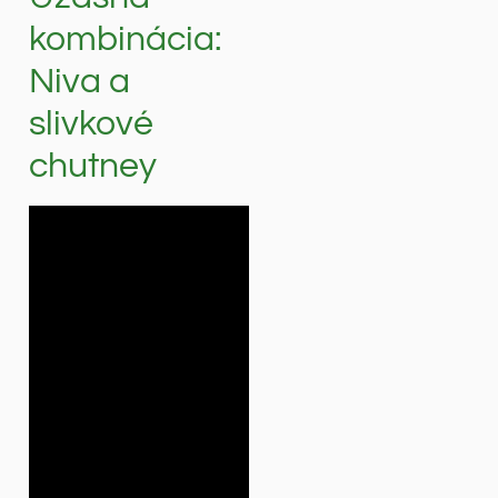
kombinácia:
Niva a
slivkové
chutney