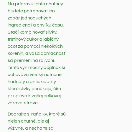
Na prípravu tohto chutney
budete potrebovať len
zopár jednoduchých
ingrediencií a chvíľku času.
Stačí kombinovať slivky,
trstinový cukor a jablčný
ocot za pomoci niekoľkých
korenín, a vaša domácnosť
sa premení na raj vôní.
Tento výnimočný doplnok si
uchováva všetky nutričné
hodnoty a antioxidanty,
ktoré slivky ponúkajú, čím
prispieva k vašej celkovej
zdravej strave.
Doprajte si raňajky, ktoré sú
nielen chutné, ale aj
výživné, a nechajte sa