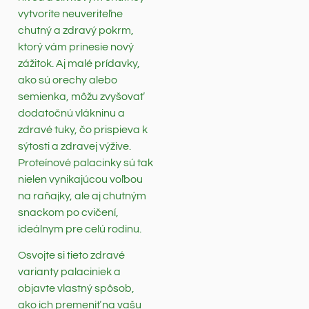
vytvoríte neuveriteľne
chutný a zdravý pokrm,
ktorý vám prinesie nový
zážitok. Aj malé prídavky,
ako sú orechy alebo
semienka, môžu zvyšovať
dodatočnú vlákninu a
zdravé tuky, čo prispieva k
sýtosti a zdravej výžive.
Proteínové palacinky sú tak
nielen vynikajúcou voľbou
na raňajky, ale aj chutným
snackom po cvičení,
ideálnym pre celú rodinu.
Osvojte si tieto zdravé
varianty palaciniek a
objavte vlastný spôsob,
ako ich premeniť na vašu