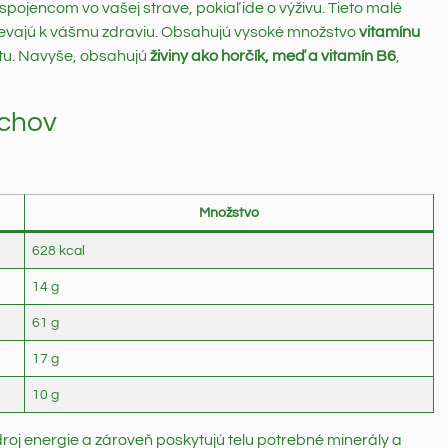
spojencom vo vašej strave, pokiaľ ide o výživu. Tieto malé
spievajú k vášmu zdraviu. Obsahujú vysoké množstvo
vitamínu
itu. Navyše, obsahujú
živiny ako horčík, meď a vitamín B6
,
echov
Množstvo
628 kcal
14 g
61 g
17 g
10 g
droj energie a zároveň poskytujú telu potrebné minerály a