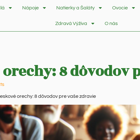
lá
Nápoje
Natierky a Šaláty
Ovocie
Zdravá Výživa
O nás
é orechy: 8 dôvodov 
ts
lieskové orechy: 8 dôvodov pre vaše zdravie