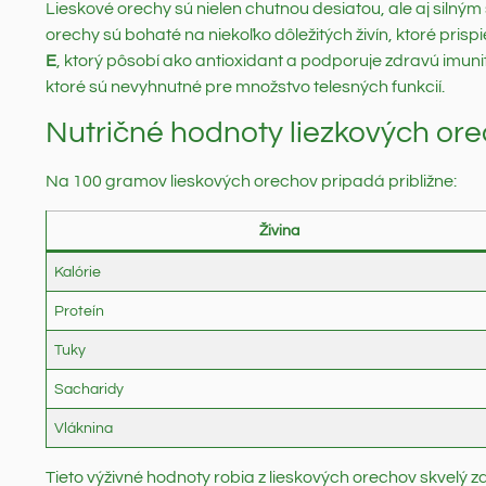
Lieskové orechy sú nielen chutnou desiatou, ale aj silným 
orechy sú bohaté na niekoľko dôležitých živín, ktoré pri
E
, ktorý pôsobí ako antioxidant a podporuje zdravú imun
ktoré sú nevyhnutné pre množstvo telesných funkcií.
Nutričné hodnoty liezkových or
Na 100 gramov lieskových orechov pripadá približne:
Živina
Kalórie
Proteín
Tuky
Sacharidy
Vláknina
Tieto výživné hodnoty robia z lieskových orechov skvelý z