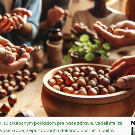
N
, sú skutočným pokladom pre naše zdravie. Vedeli ste, že
 vaše srdce, zlepšiť pamäť a dokonca posilniť imunitný