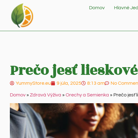
Domov
Hlavné Jed
Prečo jesť lieskov
YummyStore.eu
9 júla, 2025
8:13 am
No Commen
Domov
»
Zdravá Výživa
»
Orechy a Semienka
»
Prečo jesť 