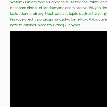
systém? Okrem toho sú lahodné a všestranné, takže ich mô
dnešnom článku si predstavíme osem presvedčivých dôvod
každodennej stravy. Nech už sa usilujete o zdravší životný
lieskové orechy ponúkajú množstvo benefitov. Pokračujte v
nezastupiteľnou súčasťou vašej kuchyne!