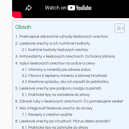
Obsah
Prekvapivé zdravotné výhody lieskových orechov
Lieskové orechy a ich nutričné hodnoty
Nutričné hodnoty liezkových orechov
Antioxidanty v lieskových orechoch: Ochrana zdravia
Vplyv lieskových orechov na srdce a cievy
Vitamíny a minerály pre zdravie srdca
Fibrami k lepšiemu tráveniu a zdravej hmotnosti
Kreatívne spôsoby, ako ich zaradiť do jedálnička
Lieskové orechy pre podporu mozgu a pamäti
Praktické tipy na zaradenie do stravy
Zdravé tuky v lieskových orechoch: Čo potrebujete vedieť
Ako integrovať lieskové orechy do stravy
Recepty a creativo využitie
Lieskové orechy pri chudnutí: Mýtus alebo pravda?
Praktické tipy na zahrnutie do stravy