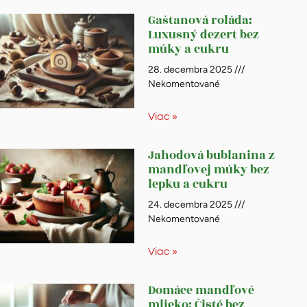
Gaštanová roláda:
Luxusný dezert bez
múky a cukru
28. decembra 2025
Nekomentované
Viac »
Jahodová bublanina z
mandľovej múky bez
lepku a cukru
24. decembra 2025
Nekomentované
Viac »
Domáce mandľové
mlieko: Čisté bez