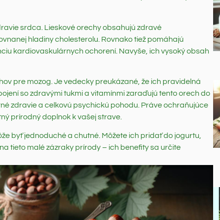
dravie srdca. Lieskové orechy obsahujú zdravé
ovnanej hladiny cholesterolu. Rovnako tiež pomáhajú
enciu kardiovaskulárnych ochorení. Navyše, ich vysoký obsah
chov pre mozog. Je vedecky preukázané, že ich pravidelná
pojení so zdravými tukmi a vitamínmi zaraďujú tento orech do
vné zdravie a celkovú psychickú pohodu. Práve ochraňujúce
tný prírodný doplnok k vašej strave.
e byť jednoduché a chutné. Môžete ich pridať do jogurtu,
a tieto malé zázraky prírody – ich benefity sa určite