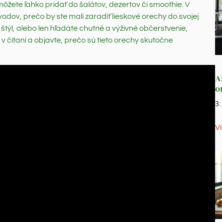
žete ľahko pridať do šalátov, dezertov či smoothie. V
ov, prečo by ste mali zaradiť lieskové orechy do svojej
 štýl, alebo len hľadáte chutné a výživné občerstvenie,
 čítaní a objavte, prečo sú tieto orechy skutočne
A
o
3
V