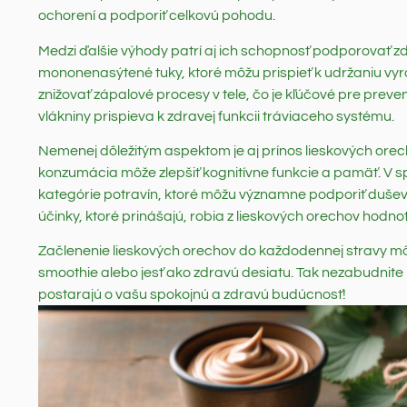
ochorení a podporiť celkovú pohodu.
Medzi ďalšie výhody patrí aj ich schopnosť podporovať z
mononenasýtené tuky, ktoré môžu prispieť k udržaniu vyr
znižovať zápalové procesy v tele, čo je kľúčové pre prev
vlákniny prispieva k zdravej funkcii tráviaceho systému.
Nemenej dôležitým aspektom je aj prínos lieskových ore
konzumácia môže zlepšiť kognitívne funkcie a pamäť. V s
kategórie potravín, ktoré môžu významne podporiť duše
účinky, ktoré prinášajú, robia z lieskových orechov hodno
Začlenenie lieskových orechov do každodennej stravy môž
smoothie alebo jesť ako zdravú desiatu. Tak nezabudnite n
postarajú o vašu spokojnú a zdravú budúcnosť!