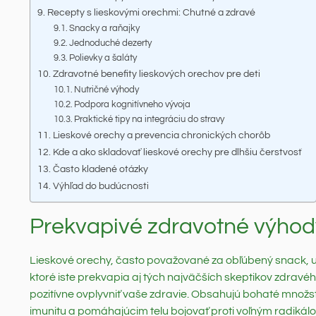
Recepty s lieskovými orechmi: Chutné a zdravé
Snacky a raňajky
Jednoduché dezerty
Polievky a šaláty
Zdravotné benefity lieskových orechov pre deti
Nutričné výhody
Podpora kognitívneho vývoja
Praktické tipy na integráciu do stravy
Lieskové orechy a prevencia chronických chorôb
Kde a ako skladovať lieskové orechy pre dlhšiu čerstvosť
Často kladené otázky
Výhľad do budúcnosti
Prekvapivé zdravotné výhod
Lieskové orechy, často považované za obľúbený snack, 
ktoré iste prekvapia aj tých najväčších skeptikov zdravéh
pozitívne ovplyvniť vaše zdravie. Obsahujú bohaté množst
imunitu a pomáhajúcim telu bojovať proti voľným radikálo