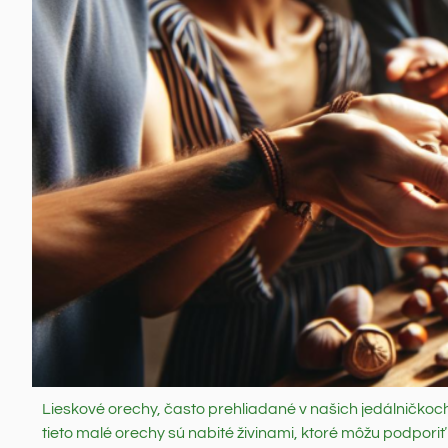
Lieskové orechy, často prehliadané v našich jedálničkoch
tieto malé orechy sú nabité živinami, ktoré môžu podporiť