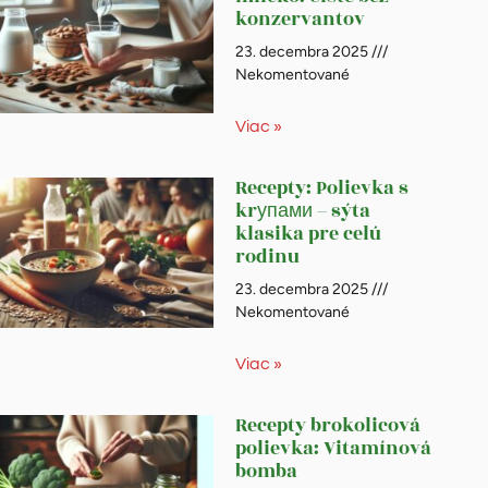
konzervantov
23. decembra 2025
Nekomentované
Viac »
Recepty: Polievka s
krупами – sýta
klasika pre celú
rodinu
23. decembra 2025
Nekomentované
Viac »
Recepty brokolicová
polievka: Vitamínová
bomba