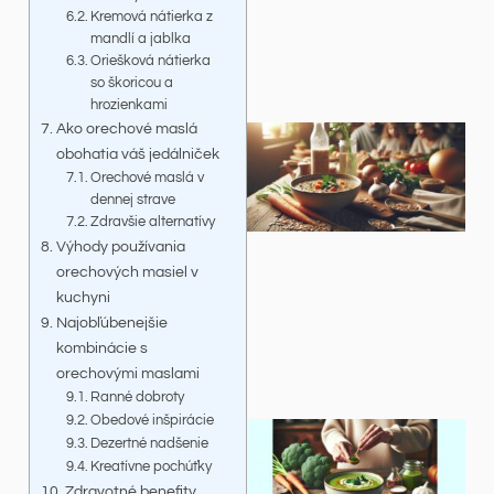
Kremová nátierka z
mandlí a jablka
Oriešková nátierka
so škoricou a
hrozienkami
Ako orechové maslá
obohatia váš jedálniček
Orechové maslá v
dennej strave
Zdravšie alternatívy
Výhody používania
orechových masiel v
kuchyni
Najobľúbenejšie
kombinácie s
orechovými maslami
Ranné dobroty
Obedové inšpirácie
Dezertné nadšenie
Kreatívne pochúťky
Zdravotné benefity