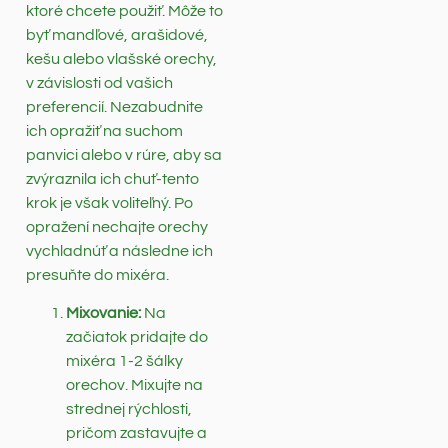
ktoré chcete použiť. Môže to
byť mandľové, arašidové,
kešu alebo vlašské orechy,
v závislosti od vašich
preferencií. Nezabudnite
ich opražiť na suchom
panvici alebo v rúre, aby sa
zvýraznila ich chuť-tento
krok je však voliteľný. Po
opražení nechajte orechy
vychladnúť a následne ich
presuňte do mixéra.
Mixovanie:
Na
začiatok pridajte do
mixéra 1-2 šálky
orechov. Mixujte na
strednej rýchlosti,
pričom zastavujte a