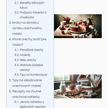
Benefity zdravých
tukov
Podpora trávenia a
chudnutia
Kroky na domácu
výrobu orechového
masla
Ktoré orechy zvoliť pre
maslo?
Mandľové orechy
Arašidy
Kešu orechy
Walnuty (vlašské
orechy)
Tipy na kombinácie
Tipy na skladovanie
orechových masiel
Recepty na chutné
orechové nátierky
Jemná nátierka z
lieskových orechov