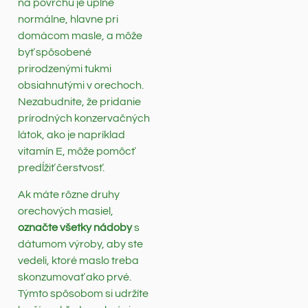
na povrchu je úplne
normálne, hlavne pri
domácom masle, a môže
byť spôsobené
prirodzenými tukmi
obsiahnutými v orechoch.
Nezabudnite, že pridanie
prírodných konzervačných
látok, ako je napríklad
vitamín E, môže pomôcť
predĺžiť čerstvosť.
Ak máte rôzne druhy
orechových masiel,
označte všetky nádoby
s
dátumom výroby, aby ste
vedeli, ktoré maslo treba
skonzumovať ako prvé.
Týmto spôsobom si udržíte