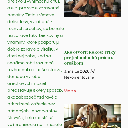
pre svoju výnimočnú chuť,
ale aj pre svoje zdravotné
benefity. Tieto krémové
delikatesy, vyrobené z
rôznych orechov, sú bohaté
na zdravé tuky, bielkoviny a
vitamíny, ktoré podporujú
dobré zdravie a vitalitu. V
Ako otvoriť kokos: Triky
dnešnej dobe, keď sa
pre jednoduchú prácu s
oreškom
snažíme robiť rozumné
rozhodnutia o našej strave,
3. marca 2026
domáca výroba
Nekomentované
orechových masiel
predstavuje skvelý spôsob,
Viac »
ako zabezpečiť zdravé a
prirodzené zloženie bez
pridaných konzervantov.
Navyše, tieto maslá sú
veľmi univerzálne – môžete