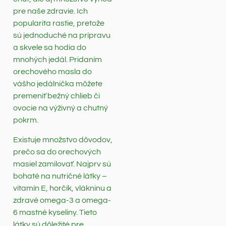
pre naše zdravie. Ich
popularita rastie, pretože
sú jednoduché na prípravu
a skvele sa hodia do
mnohých jedál. Pridaním
orechového masla do
vášho jedálnička môžete
premeniť bežný chlieb či
ovocie na výživný a chutný
pokrm.
Existuje množstvo dôvodov,
prečo sa do orechových
masiel zamilovať. Najprv sú
bohaté na nutričné látky –
vitamín E, horčík, vlákninu a
zdravé omega-3 a omega-
6 mastné kyseliny. Tieto
látky sú dôležité pre