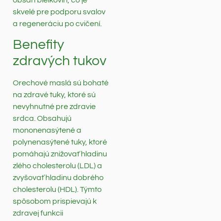
skvelé pre podporu svalov
a regeneráciu po cvičení.
Benefity
zdravých tukov
Orechové maslá sú bohaté
na zdravé tuky, ktoré sú
nevyhnutné pre zdravie
srdca. Obsahujú
mononenasýtené a
polynenasýtené tuky, ktoré
pomáhajú znižovať hladinu
zlého cholesterolu (LDL) a
zvyšovať hladinu dobrého
cholesterolu (HDL). Týmto
spôsobom prispievajú k
zdravej funkcii