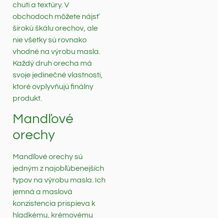
chuti a textúry. V
obchodoch môžete nájsť
širokú škálu orechov, ale
nie všetky sú rovnako
vhodné na výrobu masla.
Každý druh orecha má
svoje jedinečné vlastnosti,
ktoré ovplyvňujú finálny
produkt.
Mandľové
orechy
Mandľové orechy sú
jedným z najobľúbenejších
typov na výrobu masla. Ich
jemná a maslová
konzistencia prispieva k
hladkému, krémovému