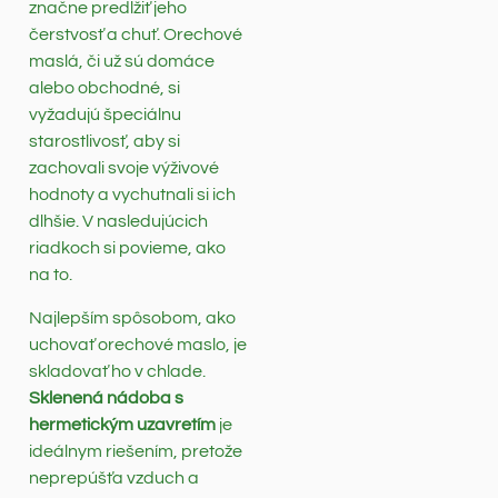
značne predĺžiť jeho
čerstvosť a chuť. Orechové
maslá, či už sú domáce
alebo obchodné, si
vyžadujú špeciálnu
starostlivosť, aby si
zachovali svoje výživové
hodnoty a vychutnali si ich
dlhšie. V nasledujúcich
riadkoch si povieme, ako
na to.
Najlepším spôsobom, ako
uchovať orechové maslo, je
skladovať ho v chlade.
Sklenená nádoba s
hermetickým uzavretím
je
ideálnym riešením, pretože
neprepúšťa vzduch a