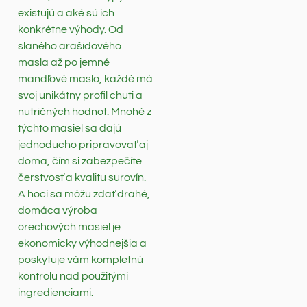
existujú a aké sú ich
konkrétne výhody. Od
slaného arašidového
masla až po jemné
mandľové maslo, každé má
svoj unikátny profil chuti a
nutričných hodnot. Mnohé z
týchto masiel sa dajú
jednoducho pripravovať aj
doma, čím si zabezpečíte
čerstvosť a kvalitu surovín.
A hoci sa môžu zdať drahé,
domáca výroba
orechových masiel je
ekonomicky výhodnejšia a
poskytuje vám kompletnú
kontrolu nad použitými
ingredienciami.