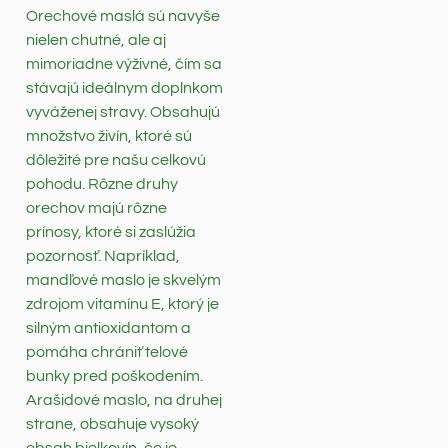
Orechové maslá sú navyše
nielen chutné, ale aj
mimoriadne výživné, čím sa
stávajú ideálnym doplnkom
vyváženej stravy. Obsahujú
množstvo živín, ktoré sú
dôležité pre našu celkovú
pohodu. Rôzne druhy
orechov majú rôzne
prínosy, ktoré si zaslúžia
pozornosť. Napríklad,
mandľové maslo je skvelým
zdrojom vitamínu E, ktorý je
silným antioxidantom a
pomáha chrániť telové
bunky pred poškodením.
Arašidové maslo, na druhej
strane, obsahuje vysoký
obsah bielkovín, čo je