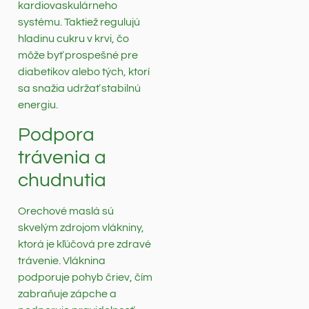
kardiovaskulárneho
systému. Taktiež regulujú
hladinu cukru v krvi, čo
môže byť prospešné pre
diabetikov alebo tých, ktorí
sa snažia udržať stabilnú
energiu.
Podpora
trávenia a
chudnutia
Orechové maslá sú
skvelým zdrojom vlákniny,
ktorá je kľúčová pre zdravé
trávenie. Vláknina
podporuje pohyb čriev, čím
zabraňuje zápche a