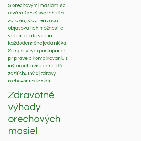
S orechovými maslami sa
otvára široký svet chutí a
zdravia, stačí len začať
objavovať ich možnosti a
včleniť ich do vášho
každodenného jedálnička.
So správnym prístupom k
príprave a kombinovaniu s
inými potravinami sa dá
zažiť chutný aj zdravý
rozhovor na tanieri.
Zdravotné
výhody
orechových
masiel