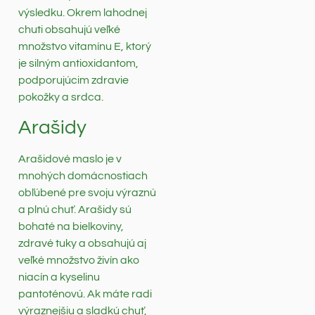
výsledku. Okrem lahodnej
chuti obsahujú veľké
množstvo vitamínu E, ktorý
je silným antioxidantom,
podporujúcim zdravie
pokožky a srdca.
Arašidy
Arašidové maslo je v
mnohých domácnostiach
obľúbené pre svoju výraznú
a plnú chuť. Arašidy sú
bohaté na bielkoviny,
zdravé tuky a obsahujú aj
veľké množstvo živín ako
niacín a kyselinu
pantoténovú. Ak máte radi
výraznejšiu a sladkú chuť,