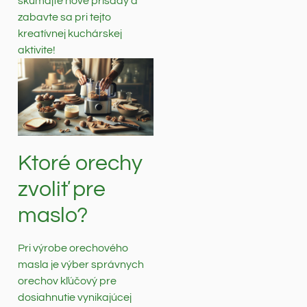
skúmajte nové prísady a
zabavte sa pri tejto
kreatívnej kuchárskej
aktivite!
Ktoré orechy
zvoliť pre
maslo?
Pri výrobe orechového
masla je výber správnych
orechov kľúčový pre
dosiahnutie vynikajúcej