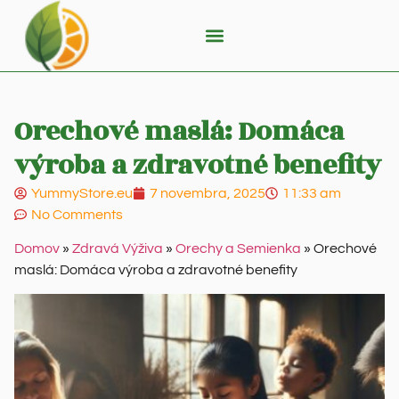
Orechové maslá: Domáca
výroba a zdravotné benefity
YummyStore.eu
7 novembra, 2025
11:33 am
No Comments
Domov
»
Zdravá Výživa
»
Orechy a Semienka
»
Orechové
maslá: Domáca výroba a zdravotné benefity