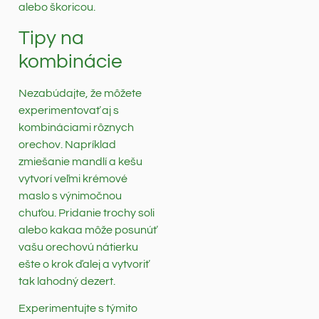
alebo škoricou.
Tipy na
kombinácie
Nezabúdajte, že môžete
experimentovať aj s
kombináciami rôznych
orechov. Napríklad
zmiešanie mandlí a kešu
vytvorí veľmi krémové
maslo s výnimočnou
chuťou. Pridanie trochy soli
alebo kakaa môže posunúť
vašu orechovú nátierku
ešte o krok ďalej a vytvoriť
tak lahodný dezert.
Experimentujte s týmito