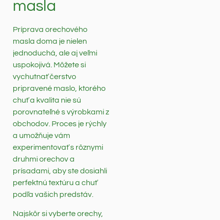
masla
Príprava orechového
masla doma je nielen
jednoduchá, ale aj veľmi
uspokojivá. Môžete si
vychutnať čerstvo
pripravené maslo, ktorého
chuť a kvalita nie sú
porovnateľné s výrobkami z
obchodov. Proces je rýchly
a umožňuje vám
experimentovať s rôznymi
druhmi orechov a
prísadami, aby ste dosiahli
perfektnú textúru a chuť
podľa vašich predstáv.
Najskôr si vyberte orechy,