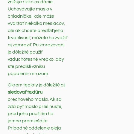
znižuje riziko oxidácie.
Uchovávajte maslo v
chladničke, kde môže
vydržať niekoľko mesiacov,
ale ak chcete predĺžiť jeho
trvanlivosť, môžete ho zvážiť
aj zamraziť. Pri zmrazovaní
je dôležité použiť
vzduchotesné vrecko, aby
ste predišli vzniku
popálenín mrazom.
Okrem teploty je dôležité aj
sledovať textúru
orechového masla. Ak sa
zdá byť maslo príliš husté,
pred jeho použitím ho
jemne premiešajte.
Prípadné oddelenie oleja