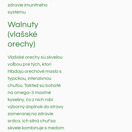
zdravie imunitného
systému.
Walnuty
(vlašské
orechy)
Vlašské orechy sú skvelou
voľbou pre tých, ktorí
hľadajú orechové maslo s
typickou, intenzívnou
chuťou. Taktiež sú bohaté
na omega-3 mastné
kyseliny, čo z nich robí
výborný doplnok do stravy
zameranej na zdravie
srdca. Ich silná chuť sa
skvele kombinuje s medom