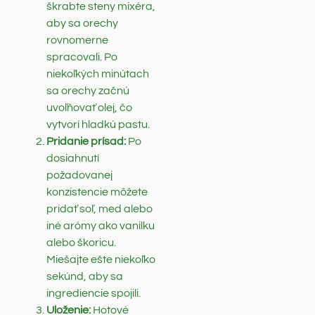
škrabte steny mixéra,
aby sa orechy
rovnomerne
spracovali. Po
niekoľkých minútach
sa orechy začnú
uvoľňovať olej, čo
vytvorí hladkú pastu.
Pridanie prísad:
Po
dosiahnutí
požadovanej
konzistencie môžete
pridať soľ, med alebo
iné arómy ako vanilku
alebo škoricu.
Miešajte ešte niekoľko
sekúnd, aby sa
ingrediencie spojili.
Uloženie:
Hotové