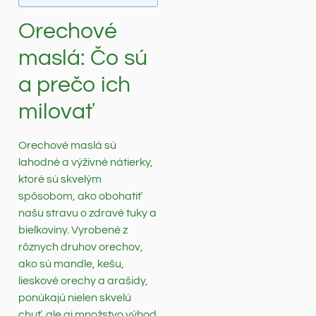
Orechové
maslá: Čo sú
a prečo ich
milovať
Orechové maslá sú
lahodné a výživné nátierky,
ktoré sú skvelým
spôsobom, ako obohatiť
našu stravu o zdravé tuky a
bielkoviny. Vyrobené z
rôznych druhov orechov,
ako sú mandle, kešu,
lieskové orechy a arašidy,
ponúkajú nielen skvelú
chuť, ale aj množstvo výhod