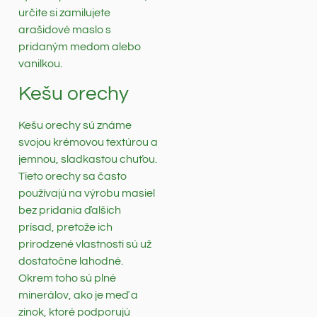
určite si zamilujete
arašidové maslo s
pridaným medom alebo
vanilkou.
Kešu orechy
Kešu orechy sú známe
svojou krémovou textúrou a
jemnou, sladkastou chuťou.
Tieto orechy sa často
používajú na výrobu masiel
bez pridania ďalších
prísad, pretože ich
prirodzené vlastnosti sú už
dostatočne lahodné.
Okrem toho sú plné
minerálov, ako je meď a
zinok, ktoré podporujú