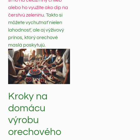
alebo ho využite ako dip na
čerstvú zeleninu
. Takto si
môžete vychutnať nielen
lahodnosť, ale aj výživový
prínos, ktorý orechové
maslá poskytujú.
Kroky na
domácu
výrobu
orechového