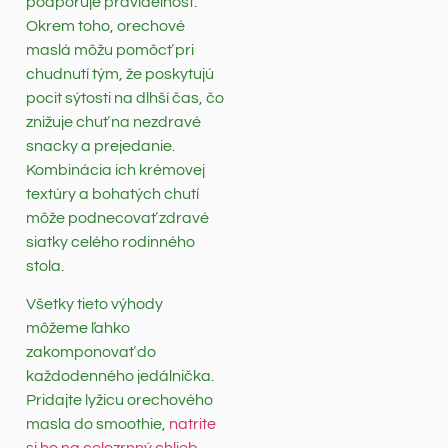
podporuje pravidelnosť.
Okrem toho, orechové
maslá môžu pomôcť pri
chudnutí tým, že poskytujú
pocit sýtosti na dlhší čas, čo
znižuje chuť na nezdravé
snacky a prejedanie.
Kombinácia ich krémovej
textúry a bohatých chutí
môže podnecovať zdravé
siatky celého rodinného
stola.
Všetky tieto výhody
môžeme ľahko
zakomponovať do
každodenného jedálnička.
Pridajte lyžicu orechového
masla do smoothie,
natrite
si ho na celozrnný chlieb