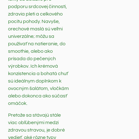
podporu srdcovej činnosti,
zdravia pleti a celkového
pocitu pohody. Navyše,
orechové maslá sú veľmi
univerzálne; môžu sa
používať na natieranie, do
smoothie, alebo ako
prísada do pečených
výrobkov. Ich krémová
konzistencia a bohatá chuť
sú ideálnym doplnkom k
ovocným šalátom, vločkám
alebo dokonca ako súčasť
omáčok.
Pretože sa stávajú stále
viac obľúbenými medzi
zdravou stravou, je dobré
vedieť, aké rôzne typy