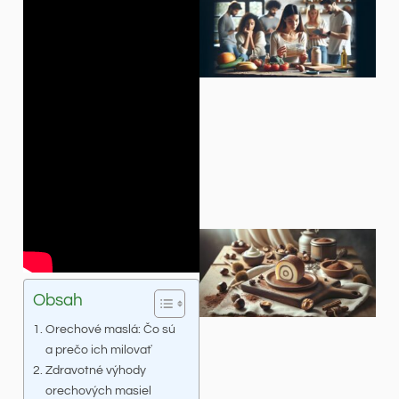
Obsah
Orechové maslá: Čo sú
a prečo ich milovať
Zdravotné výhody
orechových masiel