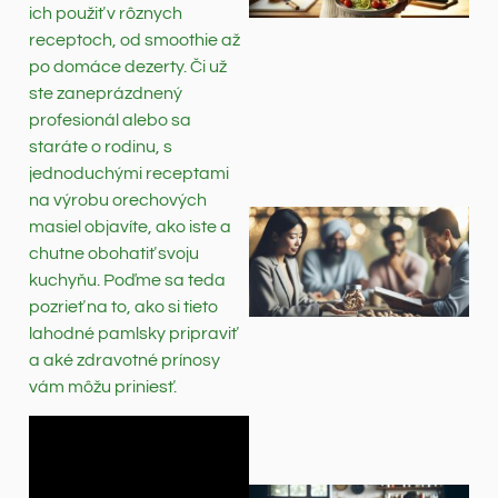
ich použiť v rôznych
receptoch, od smoothie až
po domáce dezerty. Či už
ste zaneprázdnený
profesionál alebo sa
staráte o rodinu, s
jednoduchými receptami
na výrobu orechových
masiel objavíte, ako iste a
chutne obohatiť svoju
kuchyňu. Poďme sa teda
pozrieť na to, ako si tieto
lahodné pamlsky pripraviť
a aké zdravotné prínosy
vám môžu priniesť.