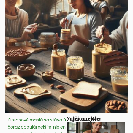
Najčítanejšie:
Orechové maslá sa stávajú
čoraz populárnejšími nielen