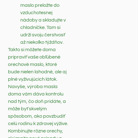
maslo preložte do
vzduchotesnej
nádoby a skladujte v
chladničke. Tam si
udrží svoju čerstvosť
až niekoľko týždňov.
Takto si môžete doma
pripraviť vaše obľúbené
orechové maslo, ktoré
bude nielen lahodné, ale aj
plné vyživujúcich látok.
Navyše, výroba masla
doma vám dáva kontrolu
nad tým, čo doň pridáte, a
môže byť skvelým
spôsobom, ako povzbudiť
celú rodinu k zdravej výžive.
Kombinujte rôzne orechy,