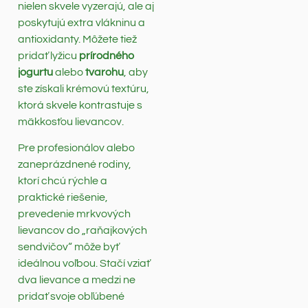
nielen skvele vyzerajú, ale aj
poskytujú extra vlákninu a
antioxidanty. Môžete tiež
pridať lyžicu
prírodného
jogurtu
alebo
tvarohu
, aby
ste získali krémovú textúru,
ktorá skvele kontrastuje s
mäkkosťou lievancov.
Pre profesionálov alebo
zaneprázdnené rodiny,
ktorí chcú rýchle a
praktické riešenie,
prevedenie mrkvových
lievancov do „raňajkových
sendvičov“ môže byť
ideálnou voľbou. Stačí vziať
dva lievance a medzi ne
pridať svoje obľúbené