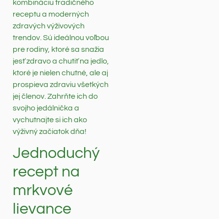
kombináciu tradičného
receptu a moderných
zdravých výživových
trendov. Sú ideálnou voľbou
pre rodiny, ktoré sa snažia
jesť zdravo a chutiť na jedlo,
ktoré je nielen chutné, ale aj
prospieva zdraviu všetkých
jej členov. Zahrňte ich do
svojho jedálnička a
vychutnajte si ich ako
výživný začiatok dňa!
Jednoduchý
recept na
mrkvové
lievance