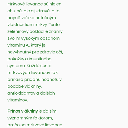
Mrkvové lievance sú nielen
chutné, ale aj zdravé, a to
najmä vďaka nutričným
vlastnostiam mrkvy. Tento
zeleninový poklad je známy
svojím vysokým obsahom
vitamínu A, ktorý je
nevyhnutný pre zdravie očí,
pokožky a imunitného
systému. Každé sústo
mrkvových lievancov tak
prináša pridanú hodnotu v
podobe vlákniny,
antioxidantov a ďalších
vitamínov.
Prínos vlákniny
je ďalším
významným faktorom,
prečo sa mrkvové lievance