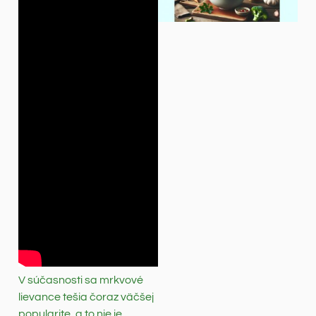
V súčasnosti sa mrkvové
lievance tešia čoraz väčšej
popularite, a to nie je