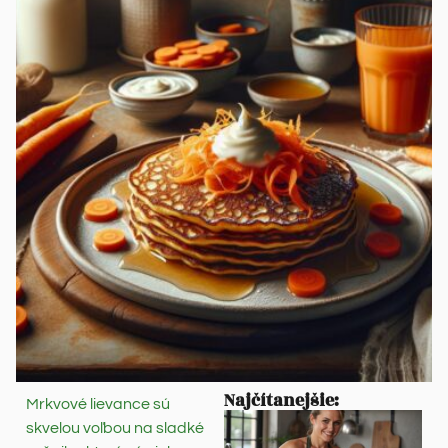
Najčítanejšie:
Mrkvové lievance sú
skvelou voľbou na sladké