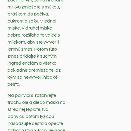
mrkvu zmiešate s múkou,
práškom do pečiva,
cukrom a soľou v jednej
miske. V druhej miske
dobre rozšľahajte vajce s
mliekom, aby ste vytvorili
jemnú zmes. Potom túto
zmes pridajte k suchým
ingredienciám a všetko
dôkladne premiešajte, až
kým sa nevytvorí hladké
cesto.
Na panvici si rozohrejte
trochu oleja alebo masla na
strednej teplote. Na
panvicu potom lyžicou
nasadzujte cesto a opečte
z oboch strán, kým lievance