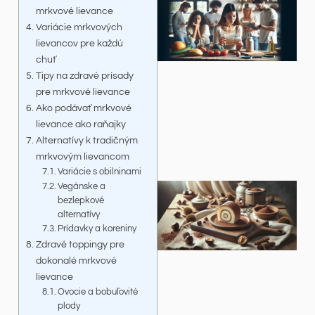
mrkvové lievance
Variácie mrkvových
lievancov pre každú
chuť
Tipy na zdravé prísady
pre mrkvové lievance
Ako podávať mrkvové
lievance ako raňajky
Alternatívy k tradičným
mrkvovým lievancom
Variácie s obilninami
Vegánske a
bezlepkové
alternatívy
Prídavky a koreniny
Zdravé toppingy pre
dokonalé mrkvové
lievance
Ovocie a bobuľovité
plody