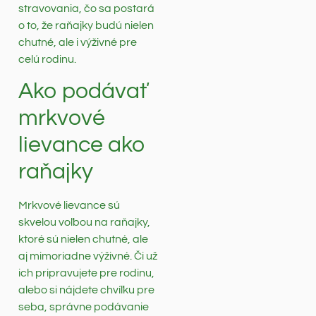
stravovania, čo sa postará
o to, že raňajky budú nielen
chutné, ale i výživné pre
celú rodinu.
Ako podávať
mrkvové
lievance ako
raňajky
Mrkvové lievance sú
skvelou voľbou na raňajky,
ktoré sú nielen chutné, ale
aj mimoriadne výživné. Či už
ich pripravujete pre rodinu,
alebo si nájdete chvíľku pre
seba, správne podávanie