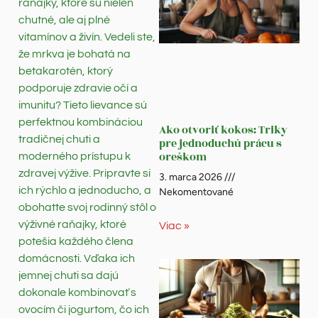
raňajky, ktoré sú nielen
chutné, ale aj plné
vitamínov a živín. Vedeli ste,
že mrkva je bohatá na
betakarotén, ktorý
podporuje zdravie očí a
imunitu? Tieto lievance sú
perfektnou kombináciou
Ako otvoriť kokos: Triky
tradičnej chuti a
pre jednoduchú prácu s
oreškom
moderného prístupu k
zdravej výžive. Pripravte si
3. marca 2026
ich rýchlo a jednoducho, a
Nekomentované
obohatte svoj rodinný stôl o
výživné raňajky, ktoré
Viac »
potešia každého člena
domácnosti. Vďaka ich
jemnej chuti sa dajú
dokonale kombinovať s
ovocím či jogurtom, čo ich