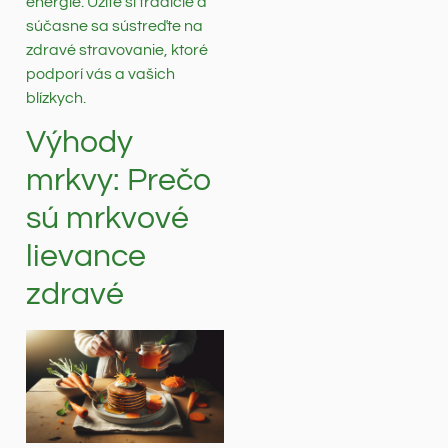
energie. Užite si tradície a
súčasne sa sústreďte na
zdravé stravovanie, ktoré
podporí vás a vašich
blízkych.
Výhody
mrkvy: Prečo
sú mrkvové
lievance
zdravé