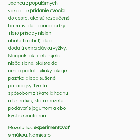
Jednou z populárnych
variácií je
pridanie ovocia
do cesta, ako sú rozpučené
banány alebo čučoriedky.
Tieto prísady nielen
obohatia chuť, ale aj
dodajú extra dávku výživy.
Naopak, ak preferujete
niečo slané, skúste do
cesta pridať bylinky, ako je
pažítka alebo sušené
paradajky. Týmto
spôsobom získate lahodnú
alternatívu, ktorú môžete
podávať s jogurtom alebo
kyslou smotanou.
Môžete tiež
experimentovať
s múkou
. Namiesto