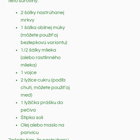
tieto suroviny:
2 šálky nastrúhanej
mrkvy
1 šálka obilnej múky
(môžete použiť aj
bezlepkovú variantu)
1/2 šálky mlieka
(alebo rastlinného
mlieka)
1 vajce
2 lyžice cukru (podľa
chuti, môžete použiť aj
med)
1 lyžička prášku do
pečiva
Štipka soli
Olej alebo maslo na
panvicu
Začnite tým, že nastrúhanú