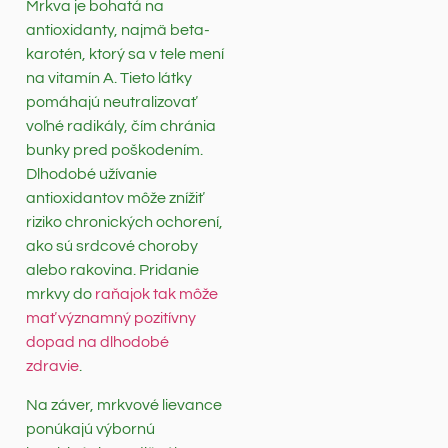
Mrkva je bohatá na
antioxidanty, najmä beta-
karotén, ktorý sa v tele mení
na vitamín A. Tieto látky
pomáhajú neutralizovať
voľné radikály, čím chránia
bunky pred poškodením.
Dlhodobé užívanie
antioxidantov môže znížiť
riziko chronických ochorení,
ako sú srdcové choroby
alebo rakovina. Pridanie
mrkvy do
raňajok tak môže
mať významný pozitívny
dopad na dlhodobé
zdravie
.
Na záver, mrkvové lievance
ponúkajú výbornú