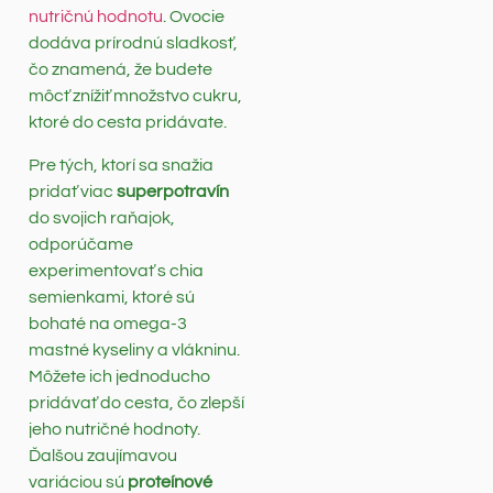
nutričnú hodnotu
. Ovocie
dodáva prírodnú sladkosť,
čo znamená, že budete
môcť znížiť množstvo cukru,
ktoré do cesta pridávate.
Pre tých, ktorí sa snažia
pridať viac
superpotravín
do svojich raňajok,
odporúčame
experimentovať s chia
semienkami, ktoré sú
bohaté na omega-3
mastné kyseliny a vlákninu.
Môžete ich jednoducho
pridávať do cesta, čo zlepší
jeho nutričné hodnoty.
Ďalšou zaujímavou
variáciou sú
proteínové