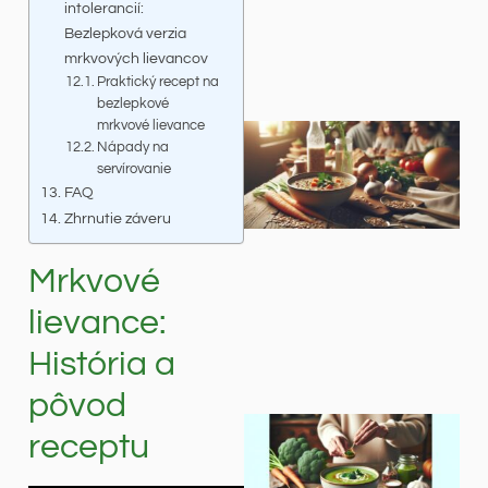
intolerancií:
Bezlepková verzia
mrkvových lievancov
Praktický recept na
bezlepkové
mrkvové lievance
Nápady na
servírovanie
FAQ
Zhrnutie záveru
Mrkvové
lievance:
História a
pôvod
receptu