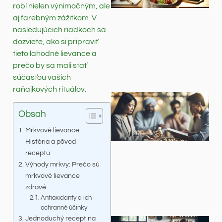
robí nielen výnimočným, ale
aj farebným zážitkom. V
nasledujúcich riadkoch sa
dozviete, ako si pripraviť
tieto lahodné lievance a
prečo by sa mali stať
súčasťou vašich
raňajkových rituálov.
Obsah
Mrkvové lievance:
História a pôvod
receptu
Výhody mrkvy: Prečo sú
mrkvové lievance
zdravé
Antioxidanty a ich
ochranné účinky
Jednoduchý recept na