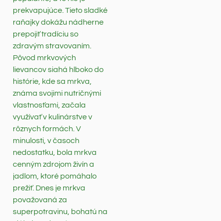
prekvapujúce. Tieto sladké
raňajky dokážu nádherne
prepojiť tradíciu so
zdravým stravovaním.
Pôvod mrkvových
lievancov siahá hlboko do
histórie, kde sa mrkva,
známa svojimi nutričnými
vlastnosťami, začala
využívať v kulinárstve v
rôznych formách. V
minulosti, v časoch
nedostatku, bola mrkva
cenným zdrojom živín a
jadlom, ktoré pomáhalo
prežiť. Dnes je mrkva
považovaná za
superpotravinu, bohatú na