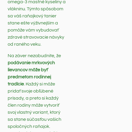
omega-3 mastné kyseliny a
vlákninu. Týmto spôsobom
sa váš raňajkový tanier
stane ešte výživnejším a
pomôže vám vybudovať
zdravé stravovacie návyky
od raného veku.
Na záver nezabudnite, že
podávanie mrkvových
lievancov môže byť
predmetom rodinnej
tradície
. Každý si môže
pridať svoje obľúbené
prísady, a preto si každý
člen rodiny môže vytvoriť
svoj vlastný variant, ktorý
sa stane súčasťou vašich
spoločných raňajok.