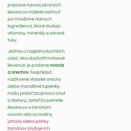
príprave naozaj zdravých
lievancov môžete siahnuť
po množstve rôznych
ingrediencií, ktoré dodajú
vitamíny, minerály a zdravé
tuky.
Jednou z najjednoduchších
ciest, ako obohatiť mrkvové
lievance, je pridanie
ovocia
a orechov
. Napríklad,
rozdrvené vlašské orechy
alebo mandľové lupienky
môžu pridať zaujímavú chuť
a textúru, zatiaľ čo potretie
lievancov s čerstvým
ovocím ako sú maliny,
jahody alebo plátky
banánov zvyšuje ich