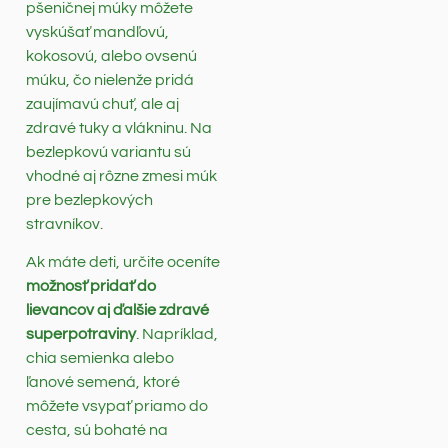
pšeničnej múky môžete
vyskúšať mandľovú,
kokosovú, alebo ovsenú
múku, čo nielenže pridá
zaujímavú chuť, ale aj
zdravé tuky a vlákninu. Na
bezlepkovú variantu sú
vhodné aj rôzne zmesi múk
pre bezlepkových
stravníkov.
Ak máte deti, určite oceníte
možnosť pridať do
lievancov aj ďalšie zdravé
superpotraviny
. Napríklad,
chia semienka alebo
ľanové semená, ktoré
môžete vsypať priamo do
cesta, sú bohaté na