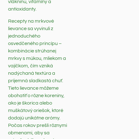
vlákninu, vitamíny a
antioxidanty.
Recepty na mrkvové
lievance sa vyvinuli z
jednoduchého
osvedčeného princípu –
kombinácie strúhanej
mrkvy s múkou, mliekom a
vajíčkom, čím vzniká
nadýchaná textúra a
príjemná sladkastá chuť.
Tieto lievance môžeme
obohatiť o rôzne koreniny,
ako je škorica alebo
muškátový oriešok, ktoré
dodajú unikátne arómy.
Počas rokov prešli rôznymi
obmenami, aby sa