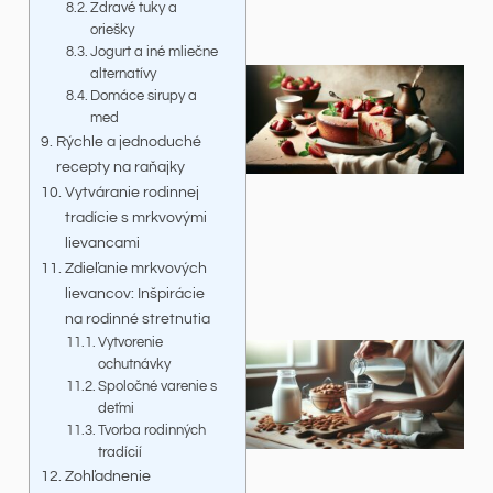
Zdravé tuky a
oriešky
Jogurt a iné mliečne
alternatívy
Domáce sirupy a
med
Rýchle a jednoduché
recepty na raňajky
Vytváranie rodinnej
tradície s mrkvovými
lievancami
Zdieľanie mrkvových
lievancov: Inšpirácie
na rodinné stretnutia
Vytvorenie
ochutnávky
Spoločné varenie s
deťmi
Tvorba rodinných
tradícií
Zohľadnenie