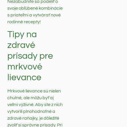
Nezabudnite sa podeliť o
svoje obľúbené kombinácie
s priateľmi a vytvárať nové
rodinné recepty!
Tipy na
zdravé
prísady pre
mrkvové
lievance
Mrkvové lievance sú nielen
chutné, ale môžu byť aj
veľmi výživné. Aby ste z nich
vytvorili plnohodnotné a
zdravé raňajky, je dôležité
zvoliť si správne prísady. Pri