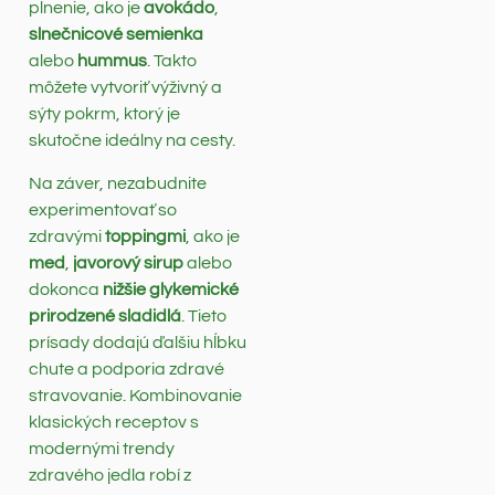
plnenie, ako je
avokádo
,
slnečnicové semienka
alebo
hummus
. Takto
môžete vytvoriť výživný a
sýty pokrm, ktorý je
skutočne ideálny na cesty.
Na záver, nezabudnite
experimentovať so
zdravými
toppingmi
, ako je
med
,
javorový sirup
alebo
dokonca
nižšie glykemické
prirodzené sladidlá
. Tieto
prísady dodajú ďalšiu hĺbku
chute a podporia zdravé
stravovanie. Kombinovanie
klasických receptov s
modernými trendy
zdravého jedla robí z