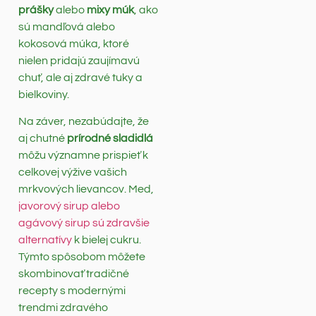
prášky
alebo
mixy múk
, ako
sú mandľová alebo
kokosová múka, ktoré
nielen pridajú zaujímavú
chuť, ale aj zdravé tuky a
bielkoviny.
Na záver, nezabúdajte, že
aj chutné
prírodné sladidlá
môžu významne prispieť k
celkovej výžive vašich
mrkvových lievancov. Med,
javorový sirup alebo
agávový sirup sú zdravšie
alternatívy
k bielej cukru.
Týmto spôsobom môžete
skombinovať tradičné
recepty s modernými
trendmi zdravého