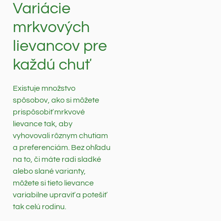
Variácie
mrkvových
lievancov pre
každú chuť
Existuje množstvo
spôsobov, ako si môžete
prispôsobiť mrkvové
lievance tak, aby
vyhovovali rôznym chutiam
a preferenciám. Bez ohľadu
na to, či máte radi sladké
alebo slané varianty,
môžete si tieto lievance
variabilne upraviť a potešiť
tak celú rodinu.