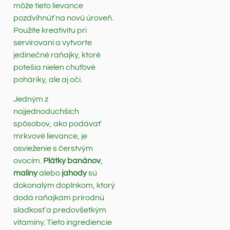
môže tieto lievance
pozdvihnúť na novú úroveň.
Použite kreativitu pri
servírovaní a vytvorte
jedinečné raňajky, ktoré
potešia nielen chuťové
poháriky, ale aj oči.
Jedným z
najjednoduchších
spôsobov, ako podávať
mrkvové lievance, je
osvieženie s čerstvým
ovocím.
Plátky banánov
,
maliny
alebo
jahody
sú
dokonalým doplnkom, ktorý
dodá raňajkám prírodnú
sladkosť a predovšetkým
vitamíny. Tieto ingrediencie