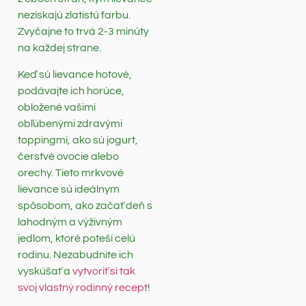
nezískajú zlatistú farbu.
Zvyčajne to trvá 2-3 minúty
na každej strane.
Keď sú lievance hotové,
podávajte ich horúce,
obložené vašimi
obľúbenými zdravými
toppingmi, ako sú jogurt,
čerstvé ovocie alebo
orechy. Tieto mrkvové
lievance sú ideálnym
spôsobom, ako začať deň s
lahodným a výživným
jedlom, ktoré poteší celú
rodinu. Nezabudnite ich
vyskúšať a
vytvoriť si tak
svoj vlastný rodinný recept
!