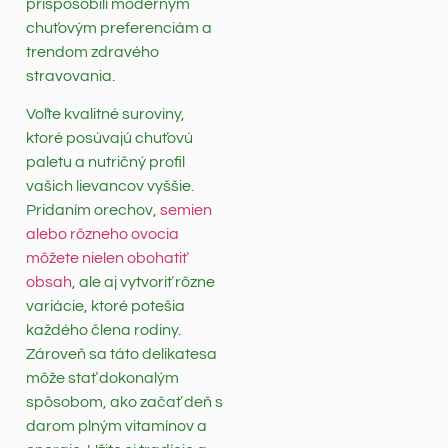
prispôsobili moderným
chuťovým preferenciám a
trendom zdravého
stravovania.
Voľte kvalitné suroviny,
ktoré posúvajú chuťovú
paletu a nutričný profil
vašich lievancov vyššie.
Pridaním orechov,
semien
alebo rôzneho ovocia
môžete nielen obohatiť
obsah
, ale aj vytvoriť rôzne
variácie, ktoré potešia
každého člena rodiny.
Zároveň sa táto delikatesa
môže stať dokonalým
spôsobom, ako začať deň s
darom plným vitamínov a