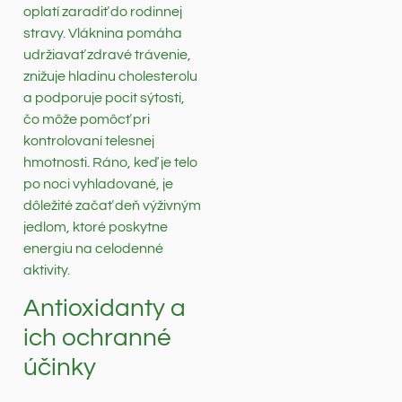
oplatí zaradiť do rodinnej
stravy. Vláknina pomáha
udržiavať zdravé trávenie,
znižuje hladinu cholesterolu
a podporuje pocit sýtosti,
čo môže pomôcť pri
kontrolovaní telesnej
hmotnosti. Ráno, keď je telo
po noci vyhladované, je
dôležité začať deň výživným
jedlom, ktoré poskytne
energiu na celodenné
aktivity.
Antioxidanty a
ich ochranné
účinky