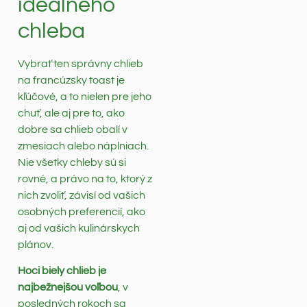
ideálneho
chleba
Vybrať ten správny chlieb
na francúzsky toast je
kľúčové, a to nielen pre jeho
chuť, ale aj pre to, ako
dobre sa chlieb obalí v
zmesiach alebo náplniach.
Nie všetky chleby sú si
rovné, a právo na to, ktorý z
nich zvoliť, závisí od vašich
osobných preferencií, ako
aj od vašich kulinárskych
plánov.
Hoci biely chlieb je
najbežnejšou voľbou
, v
posledných rokoch sa