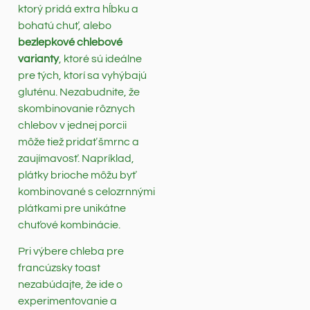
ktorý pridá extra hĺbku a
bohatú chuť, alebo
bezlepkové chlebové
varianty
, ktoré sú ideálne
pre tých, ktorí sa vyhýbajú
gluténu. Nezabudnite, že
skombinovanie rôznych
chlebov v jednej porcii
môže tiež pridať šmrnc a
zaujímavosť. Napríklad,
plátky brioche môžu byť
kombinované s celozrnnými
plátkami pre unikátne
chuťové kombinácie.
Pri výbere chleba pre
francúzsky toast
nezabúdajte, že ide o
experimentovanie a