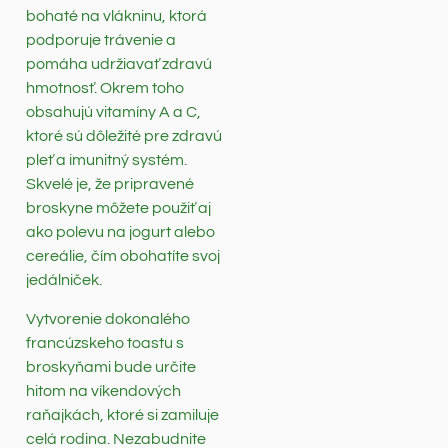
bohaté na vlákninu, ktorá
podporuje trávenie a
pomáha udržiavať zdravú
hmotnosť. Okrem toho
obsahujú vitamíny A a C,
ktoré sú dôležité pre zdravú
pleť a imunitný systém.
Skvelé je, že pripravené
broskyne môžete použiť aj
ako polevu na jogurt alebo
cereálie, čím obohatíte svoj
jedálniček.
Vytvorenie dokonalého
francúzskeho toastu s
broskyňami bude určite
hitom na víkendových
raňajkách, ktoré si zamiluje
celá rodina. Nezabudnite