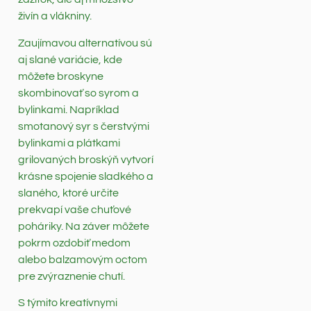
živín a vlákniny.
Zaujímavou alternatívou sú
aj slané variácie, kde
môžete broskyne
skombinovať so syrom a
bylinkami. Napríklad
smotanový syr s čerstvými
bylinkami a plátkami
grilovaných broskýň vytvorí
krásne spojenie sladkého a
slaného, ktoré určite
prekvapí vaše chuťové
poháriky. Na záver môžete
pokrm ozdobiť medom
alebo balzamovým octom
pre zvýraznenie chutí.
S týmito kreatívnymi