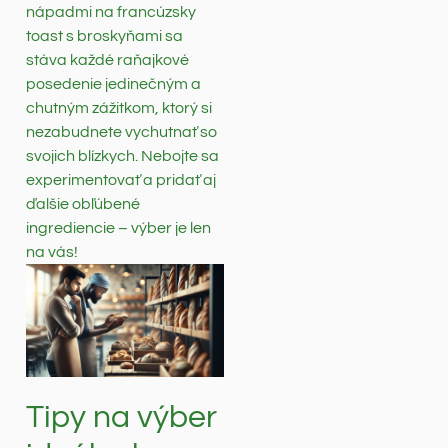
nápadmi na francúzsky
toast s broskyňami sa
stáva každé raňajkové
posedenie jedinečným a
chutným zážitkom, ktorý si
nezabudnete vychutnať so
svojich blízkych. Nebojte sa
experimentovať a pridať aj
ďalšie obľúbené
ingrediencie – výber je len
na vás!
Tipy na výber