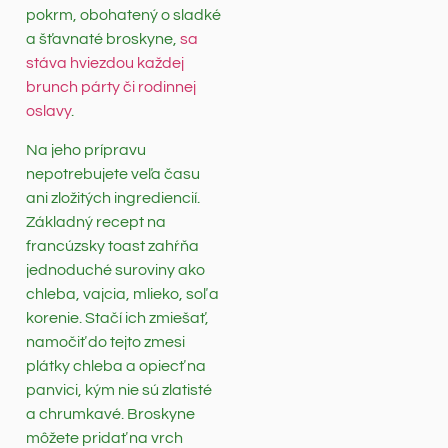
pokrm, obohatený o sladké
a šťavnaté broskyne,
sa
stáva hviezdou každej
brunch párty či rodinnej
oslavy
.
Na jeho prípravu
nepotrebujete veľa času
ani zložitých ingrediencií.
Základný recept na
francúzsky toast zahŕňa
jednoduché suroviny ako
chleba, vajcia, mlieko, soľ a
korenie. Stačí ich zmiešať,
namočiť do tejto zmesi
plátky chleba a opiecť na
panvici, kým nie sú zlatisté
a chrumkavé. Broskyne
môžete pridať na vrch