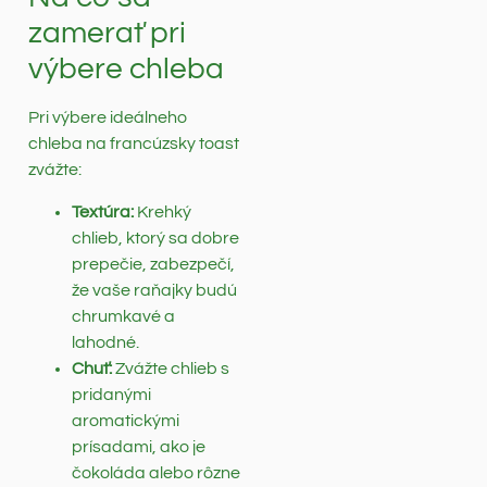
zamerať pri
výbere chleba
Pri výbere ideálneho
chleba na francúzsky toast
zvážte:
Textúra:
Krehký
chlieb, ktorý sa dobre
prepečie, zabezpečí,
že vaše raňajky budú
chrumkavé a
lahodné.
Chuť:
Zvážte chlieb s
pridanými
aromatickými
prísadami, ako je
čokoláda alebo rôzne