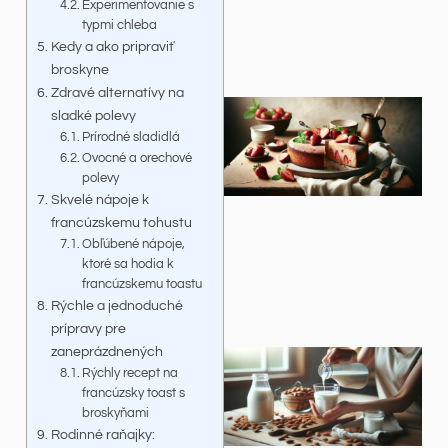
Experimentovanie s
typmi chleba
Kedy a ako pripraviť
broskyne
Zdravé alternatívy na
sladké polevy
Prírodné sladidlá
Ovocné a orechové
polevy
Skvelé nápoje k
francúzskemu tohustu
Obľúbené nápoje,
ktoré sa hodia k
francúzskemu toastu
Rýchle a jednoduché
prípravy pre
zaneprázdnených
Rýchly recept na
francúzsky toast s
broskyňami
Rodinné raňajky: