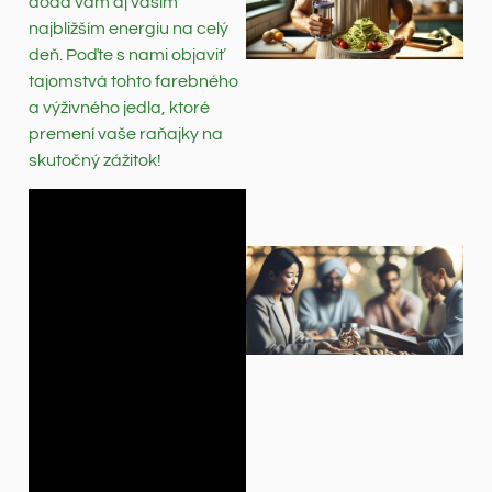
dodá vám aj vašim
najbližším energiu na celý
deň. Poďte s nami objaviť
tajomstvá tohto farebného
a výživného jedla, ktoré
premení vaše raňajky na
skutočný zážitok!