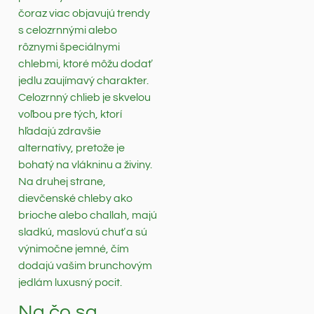
čoraz viac objavujú trendy
s celozrnnými alebo
rôznymi špeciálnymi
chlebmi, ktoré môžu dodať
jedlu zaujímavý charakter.
Celozrnný chlieb je skvelou
voľbou pre tých, ktorí
hľadajú zdravšie
alternatívy, pretože je
bohatý na vlákninu a živiny.
Na druhej strane,
dievčenské chleby ako
brioche alebo challah, majú
sladkú, maslovú chuť a sú
výnimočne jemné, čím
dodajú vašim brunchovým
jedlám luxusný pocit.
Na čo sa