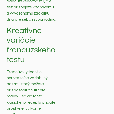
francúzskeho toastu, ale
tiež prispejete k zdravému
a vyváženému začiatku
dňa pre seba i svoju rodinu.
Kreatívne
variácie
francúzskeho
tostu
Francúzsky toast je
neuveriteľne variabilný
pokrm, ktorý môžete
prispôsobiť chuti celej
rodiny. Keď do tohto
klasického receptu pridáte
broskyne, vytvoríte