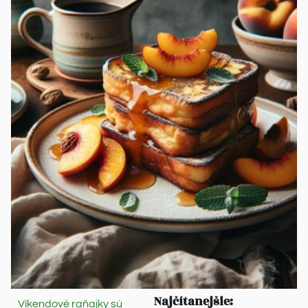
Najčítanejšie:
Víkendové raňajky sú