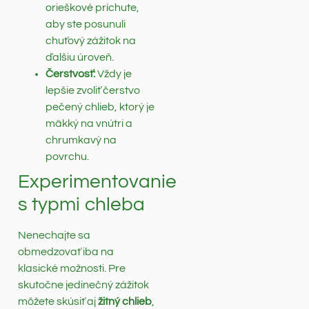
orieškové príchute,
aby ste posunuli
chuťový zážitok na
ďalšiu úroveň.
Čerstvosť:
Vždy je
lepšie zvoliť čerstvo
pečený chlieb, ktorý je
mäkký na vnútri a
chrumkavý na
povrchu.
Experimentovanie
s typmi chleba
Nenechajte sa
obmedzovať iba na
klasické možnosti. Pre
skutočne jedinečný zážitok
môžete skúsiť aj
žitný chlieb
,