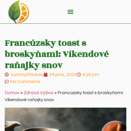
Francúzsky toast s
broskyňami: Víkendové
raňajky snov
YummyStore.eu
24 júna, 2024
9:20 pm
No Comments
Domov
»
Zdravá Výživa
»
Francúzsky toast s broskyňami:
Víkendové raňajky snov