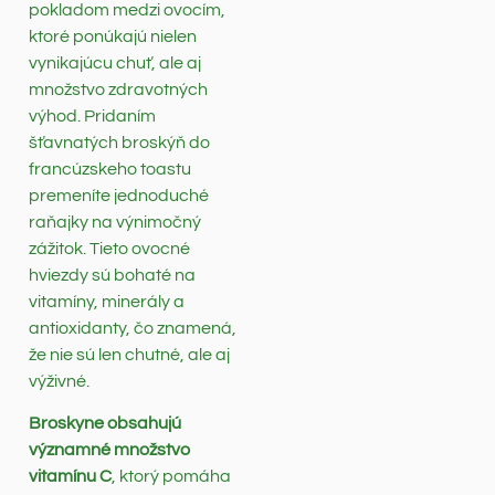
pokladom medzi ovocím,
ktoré ponúkajú nielen
vynikajúcu chuť, ale aj
množstvo zdravotných
výhod. Pridaním
šťavnatých broskýň do
francúzskeho toastu
premeníte jednoduché
raňajky na výnimočný
zážitok. Tieto ovocné
hviezdy sú bohaté na
vitamíny, minerály a
antioxidanty, čo znamená,
že nie sú len chutné, ale aj
výživné.
Broskyne obsahujú
významné množstvo
vitamínu C
, ktorý pomáha