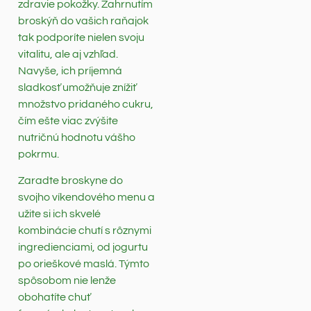
zdravie pokožky. Zahrnutím
broskýň do vašich raňajok
tak podporíte nielen svoju
vitalitu, ale aj vzhľad.
Navyše, ich príjemná
sladkosť umožňuje znížiť
množstvo pridaného cukru,
čím ešte viac zvýšite
nutričnú hodnotu vášho
pokrmu.
Zaradte broskyne do
svojho víkendového menu a
užite si ich skvelé
kombinácie chutí s rôznymi
ingredienciami, od jogurtu
po orieškové maslá. Týmto
spôsobom nie lenže
obohatíte chuť