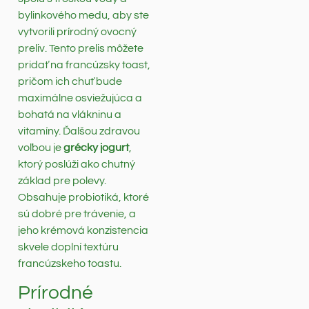
bylinkového medu, aby ste
vytvorili prírodný ovocný
preliv. Tento prelis môžete
pridať na francúzsky toast,
pričom ich chuť bude
maximálne osviežujúca a
bohatá na vlákninu a
vitamíny. Ďalšou zdravou
voľbou je
grécky jogurt
,
ktorý poslúži ako chutný
základ pre polevy.
Obsahuje probiotiká, ktoré
sú dobré pre trávenie, a
jeho krémová konzistencia
skvele doplní textúru
francúzskeho toastu.
Prírodné