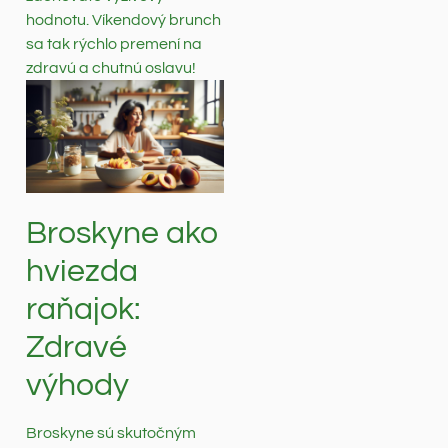
hodnotu. Víkendový brunch
sa tak rýchlo premení na
zdravú a chutnú oslavu!
Broskyne ako
hviezda
raňajok:
Zdravé
výhody
Broskyne sú skutočným