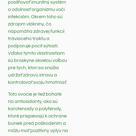
posilňovať imunitný systém
a odolnosť organizmu voči
infekciám. Okrem toho sú
zdrojom vlákniny, čo
napomáha zdravej funkcii
tráviaceho traktu a
podporuje pocit sýtosti.
Vďaka týmto vlastnostiam
sú broskyne skvelou voľbou
pre tých, ktorí sa snažia
udržať zdravú stravu a
kontrolovať svoju hmotnosť.
Toto ovocie je tiež bohaté
na antioxidanty, ako sú
karotenoidy a polyfenoly,
ktoré prispievajú k ochrane
buniek pred poškodením a
môžu mať pozitívny vplyv na