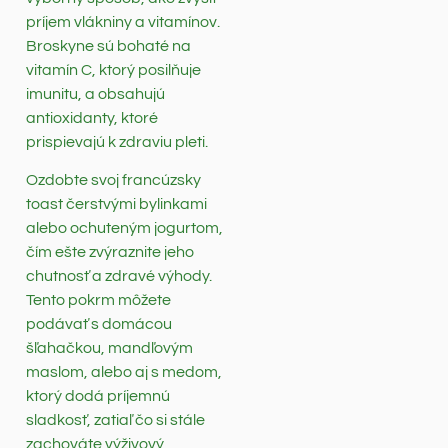
príjem vlákniny a vitamínov.
Broskyne sú bohaté na
vitamín C, ktorý posilňuje
imunitu, a obsahujú
antioxidanty, ktoré
prispievajú k zdraviu pleti.
Ozdobte svoj francúzsky
toast čerstvými bylinkami
alebo ochuteným jogurtom,
čím ešte zvýraznite jeho
chutnosť a zdravé výhody.
Tento pokrm môžete
podávať s domácou
šľahačkou, mandľovým
maslom, alebo aj s medom,
ktorý dodá príjemnú
sladkosť, zatiaľ čo si stále
zachováte výživový