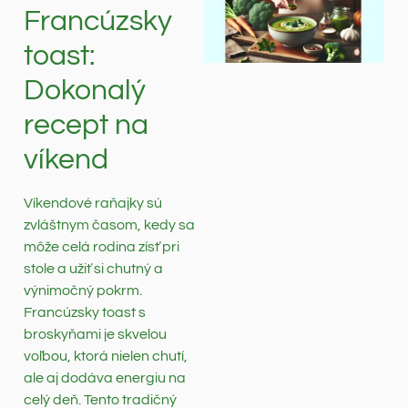
Francúzsky
toast:
Dokonalý
recept na
víkend
Víkendové raňajky sú
zvláštnym časom, kedy sa
môže celá rodina zísť pri
stole a užiť si chutný a
výnimočný pokrm.
Francúzsky toast s
broskyňami je skvelou
voľbou, ktorá nielen chutí,
ale aj dodáva energiu na
celý deň. Tento tradičný