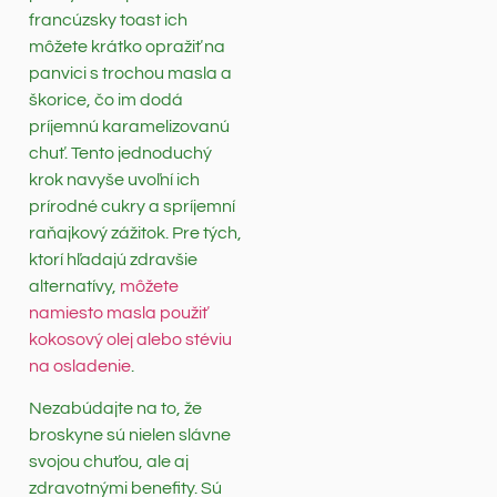
francúzsky toast ich
môžete krátko opražiť na
panvici s trochou masla a
škorice, čo im dodá
príjemnú karamelizovanú
chuť. Tento jednoduchý
krok navyše uvoľní ich
prírodné cukry a spríjemní
raňajkový zážitok. Pre tých,
ktorí hľadajú zdravšie
alternatívy,
môžete
namiesto masla použiť
kokosový olej alebo stéviu
na osladenie
.
Nezabúdajte na to, že
broskyne sú nielen slávne
svojou chuťou, ale aj
zdravotnými benefity. Sú