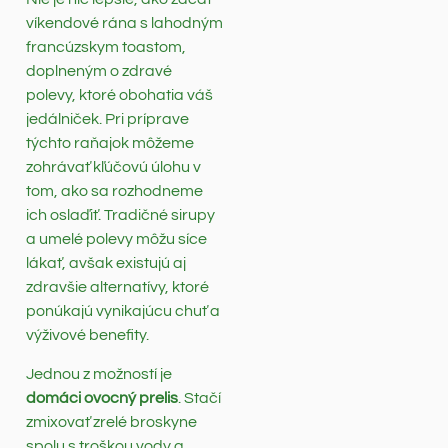
víkendové rána s lahodným
francúzskym toastom,
doplneným o zdravé
polevy, ktoré obohatia váš
jedálniček. Pri príprave
týchto raňajok môžeme
zohrávať kľúčovú úlohu v
tom, ako sa rozhodneme
ich oslaďiť. Tradičné sirupy
a umelé polevy môžu síce
lákať, avšak existujú aj
zdravšie alternatívy, ktoré
ponúkajú vynikajúcu chuť a
výživové benefity.
Jednou z možností je
domáci ovocný prelis
. Stačí
zmixovať zrelé broskyne
spolu s troškou vody a