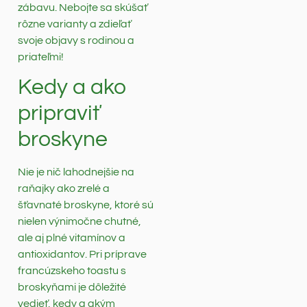
zábavu. Nebojte sa skúšať
rôzne varianty a zdieľať
svoje objavy s rodinou a
priateľmi!
Kedy a ako
pripraviť
broskyne
Nie je nič lahodnejšie na
raňajky ako zrelé a
šťavnaté broskyne, ktoré sú
nielen výnimočne chutné,
ale aj plné vitamínov a
antioxidantov. Pri príprave
francúzskeho toastu s
broskyňami je dôležité
vedieť, kedy a akým