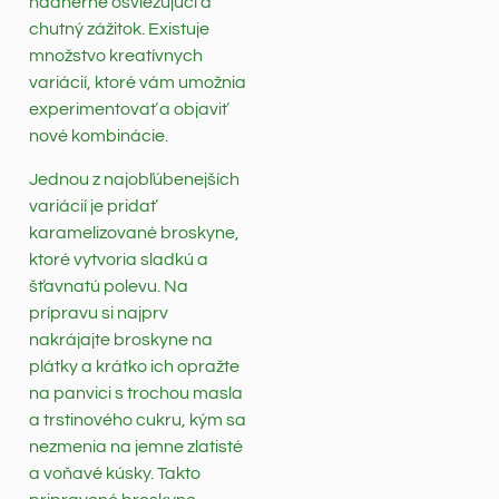
nádherne osviežujúci a
chutný zážitok. Existuje
množstvo kreatívnych
variácií, ktoré vám umožnia
experimentovať a objaviť
nové kombinácie.
Jednou z najobľúbenejších
variácií je pridať
karamelizované broskyne,
ktoré vytvoria sladkú a
šťavnatú polevu. Na
prípravu si najprv
nakrájajte broskyne na
plátky a krátko ich opražte
na panvici s trochou masla
a trstinového cukru, kým sa
nezmenia na jemne zlatisté
a voňavé kúsky. Takto