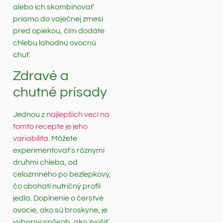
alebo ich skombinovať
priamo do vaječnej zmesi
pred opiekou, čím dodáte
chlebu lahodnú ovocnú
chuť.
Zdravé a
chutné prísady
Jednou z
najlepších vecí na
tomto recepte je jeho
variabilita
. Môžete
experimentovať s rôznymi
druhmi chleba, od
celozrnného po bezlepkový,
čo obohatí nutričný profil
jedla. Doplnenie o čerstvé
ovocie, ako sú broskyne, je
výborný spôsob, ako zvýšiť