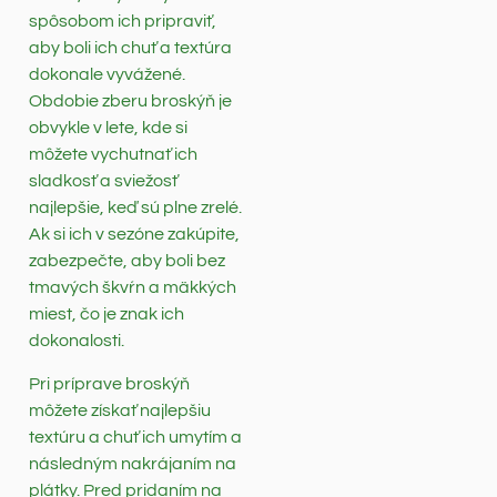
spôsobom ich pripraviť,
aby boli ich chuť a textúra
dokonale vyvážené.
Obdobie zberu broskýň je
obvykle v lete, kde si
môžete vychutnať ich
sladkosť a sviežosť
najlepšie, keď sú plne zrelé.
Ak si ich v sezóne zakúpite,
zabezpečte, aby boli bez
tmavých škvŕn a mäkkých
miest, čo je znak ich
dokonalosti.
Pri príprave broskýň
môžete získať najlepšiu
textúru a chuť ich umytím a
následným nakrájaním na
plátky. Pred pridaním na