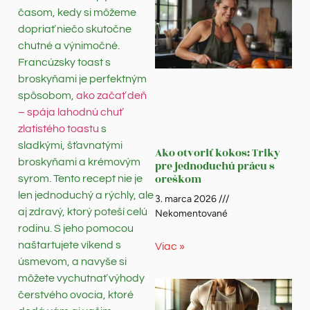
časom, kedy si môžeme
dopriať niečo skutočne
chutné a výnimočné.
Francúzsky toast s
broskyňami je perfektným
spôsobom,
ako začať deň
– spája lahodnú chuť
zlatistého toastu
s
sladkými, šťavnatými
Ako otvoriť kokos: Triky
broskyňami a krémovým
pre jednoduchú prácu s
oreškom
syrom. Tento recept nie je
len jednoduchý a rýchly, ale
3. marca 2026
aj zdravý, ktorý poteší celú
Nekomentované
rodinu. S jeho pomocou
naštartujete víkend s
Viac »
úsmevom, a navyše si
môžete vychutnať výhody
čerstvého ovocia, ktoré