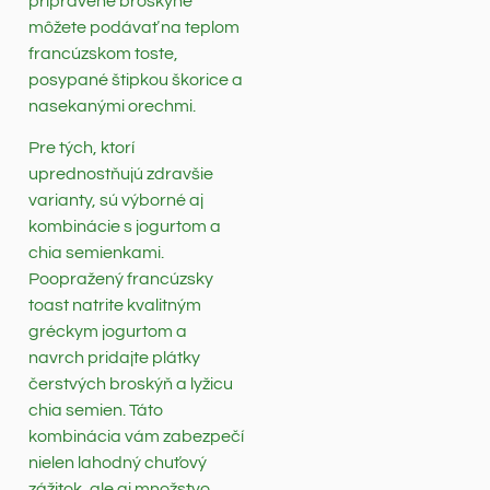
pripravené broskyne
môžete podávať na teplom
francúzskom toste,
posypané štipkou škorice a
nasekanými orechmi.
Pre tých, ktorí
uprednostňujú zdravšie
varianty, sú výborné aj
kombinácie s jogurtom a
chia semienkami.
Poopražený francúzsky
toast natrite kvalitným
gréckym jogurtom a
navrch pridajte plátky
čerstvých broskýň a lyžicu
chia semien. Táto
kombinácia vám zabezpečí
nielen lahodný chuťový
zážitok, ale aj množstvo