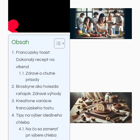
Obsah
Francúzsky toast:
Dokonalý recept na
víkend
Zdravé a chutné
prísady
Broskyne ako hviezda
raňajok: Zdravé výhody
Kreatívne variácie
francúzskeho tostu
Tipy na výber ideálneho
chleba
Na čo sa zamerať
pri výbere chleba