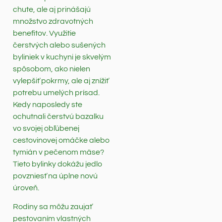
chute, ale aj prinášajú
množstvo zdravotných
benefitov. Využitie
čerstvých alebo sušených
byliniek v kuchyni je skvelým
spôsobom, ako nielen
vylepšiť pokrmy, ale aj znížiť
potrebu umelých prísad.
Kedy naposledy ste
ochutnali čerstvú bazalku
vo svojej obľúbenej
cestovinovej omáčke alebo
tymián v pečenom mäse?
Tieto bylinky dokážu jedlo
povzniesť na úplne novú
úroveň.
Rodiny sa môžu zaujať
pestovaním vlastných