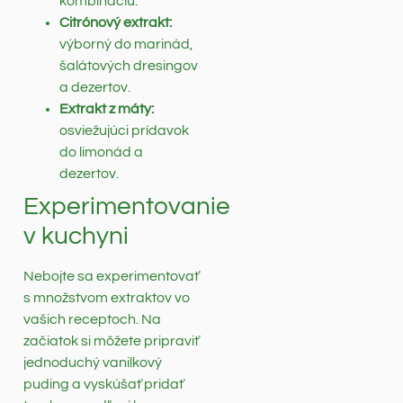
kombináciu.
Citrónový extrakt:
výborný do marinád,
šalátových dresingov
a dezertov.
Extrakt z máty:
osviežujúci prídavok
do limonád a
dezertov.
Experimentovanie
v kuchyni
Nebojte sa experimentovať
s množstvom extraktov vo
vašich receptoch. Na
začiatok si môžete pripraviť
jednoduchý vanilkový
puding a vyskúšať pridať