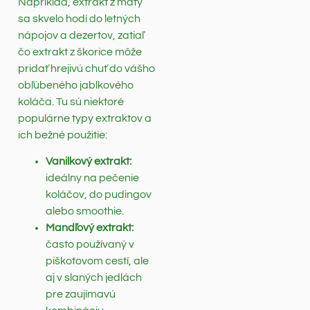
Napríklad, extrakt z mäty
sa skvelo hodí do letných
nápojov a dezertov, zatiaľ
čo extrakt z škorice môže
pridať hrejivú chuť do vášho
obľúbeného jablkového
koláča. Tu sú niektoré
populárne typy extraktov a
ich bežné použitie:
Vanilkový extrakt:
ideálny na pečenie
koláčov, do pudingov
alebo smoothie.
Mandľový extrakt:
často používaný v
piškotovom cestí, ale
aj v slaných jedlách
pre zaujímavú