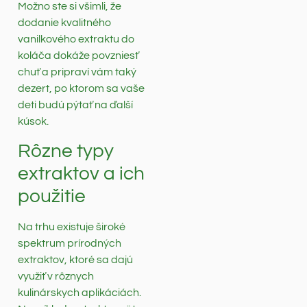
Možno ste si všimli, že
dodanie kvalitného
vanilkového extraktu do
koláča dokáže povzniesť
chuť a pripraví vám taký
dezert, po ktorom sa vaše
deti budú pýtať na ďalší
kúsok.
Rôzne typy
extraktov a ich
použitie
Na trhu existuje široké
spektrum prírodných
extraktov, ktoré sa dajú
využiť v rôznych
kulinárskych aplikáciách.