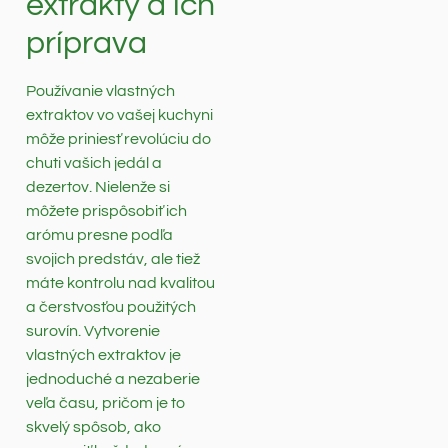
extrakty a ich
príprava
Používanie vlastných
extraktov vo vašej kuchyni
môže priniesť revolúciu do
chuti vašich jedál a
dezertov. Nielenže si
môžete prispôsobiť ich
arómu presne podľa
svojich predstáv, ale tiež
máte kontrolu nad kvalitou
a čerstvosťou použitých
surovín. Vytvorenie
vlastných extraktov je
jednoduché a nezaberie
veľa času, pričom je to
skvelý spôsob, ako