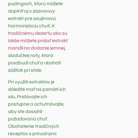
pudingoch, ktorú môžete
doplniť aj o zázvorový
extrakt pre zaujímavú
harmonizáciu chutí. K
tradičnému dezertu ako sú
lokše môžete pridať extrakt
mandlí na dodanie jemnej
,
sladučkej noty, ktorá
povzbudí chuť a obohatí
zážitok pri stole.
Pri využití extraktov je
dôležité mať na pamäti ich
silu. Pridávajte ich
postupne a ochutnávajte,
aby ste dosiahli
požadovanú chuť.
Obohatenie tradičných
receptov s prírodnými