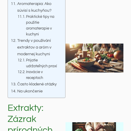
Aromaterapia: Ako
súvisí s kuchyňou?
Praktické tipy na
použitie
aromaterapie v
kuchyni
Trendy v používání
extraktov a aróm v
modernej kuchyni
Prijatie
udržateľných praxí
Inovácie v
receptoch
Často kladené otázky
Na ukončenie
Extrakty:
Zázrak
prírodných