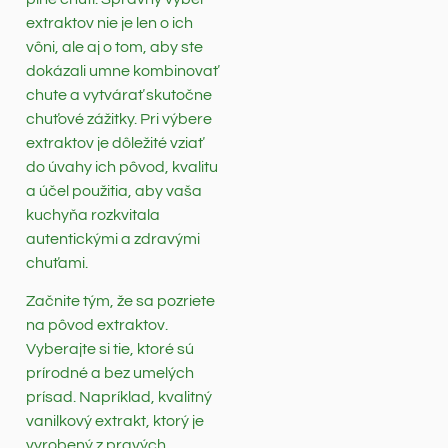
extraktov nie je len o ich
vôni, ale aj o tom, aby ste
dokázali umne kombinovať
chute a vytvárať skutočne
chuťové zážitky. Pri výbere
extraktov je dôležité vziať
do úvahy ich pôvod, kvalitu
a účel použitia, aby vaša
kuchyňa rozkvitala
autentickými a zdravými
chuťami.
Začnite tým, že sa pozriete
na pôvod extraktov.
Vyberajte si tie, ktoré sú
prírodné a bez umelých
prísad. Napríklad, kvalitný
vanilkový extrakt, ktorý je
vyrobený z pravých