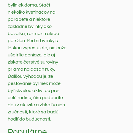
byliniek doma. Stačí
niekoľko kvetináčov na
parapete a niektoré
základné bylinky ako
bazalka, rozmarín alebo
petržlen. Keď si bylinky s
láskou vypestujete, nielenže
ušetríte peniaze, ale aj
získate čerstvé suroviny
priamo na dosah ruky.
Ďalšou výhodou je, že
pestovanie byliniek môže
byť skvelou aktivitou pre
celú rodinu, čím podporíte
deti v aktivite a získať v nich
zručnosti, ktoré sa budú
hodiť do budúcnosti.
Populárne