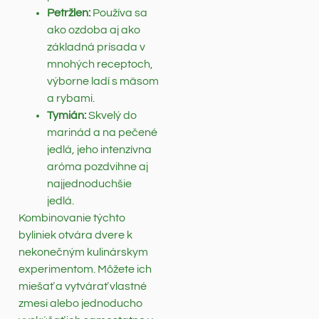
Petržlen:
Používa sa
ako ozdoba aj ako
základná prísada v
mnohých receptoch,
výborne ladí s mäsom
a rybami.
Tymián:
Skvelý do
marinád a na pečené
jedlá, jeho intenzívna
aróma pozdvihne aj
najjednoduchšie
jedlá.
Kombinovanie týchto
byliniek otvára dvere k
nekonečným kulinárskym
experimentom. Môžete ich
miešať a vytvárať vlastné
zmesi alebo jednoducho