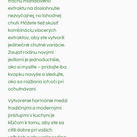
trochu mandľového
extraktu na dosiahnutie
nezvyčajnej, no lahodnej
chuti. Môžete tiež skúsiť
kombináciu viacerých
extraktov, aby ste vytvorili
jedinečné chutné variácie.
Zaujať rodinu novými
jedlami je jednoduchšie,
ako si myslíte – pridajte iba
kvapku navyše a sledujte,
ako sa rozžiaria ich oči pri
ochutnávaní.
Vytvorenie harmónie medzi
tradičnými a modernými
prístupmi v kuchyni je
kľúčom k tomu, aby ste sa
cítili dobre pri vaších