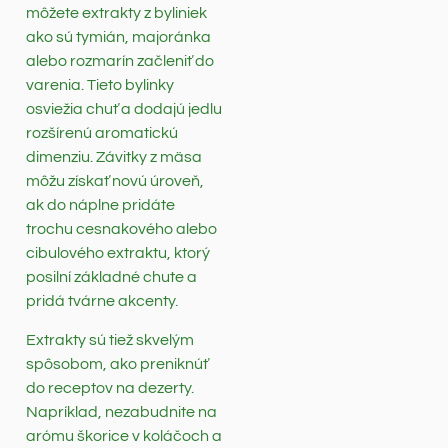
môžete extrakty z byliniek
ako sú tymián, majoránka
alebo rozmarín začleniť do
varenia. Tieto bylinky
osviežia chuť a dodajú jedlu
rozšírenú aromatickú
dimenziu. Závitky z mäsa
môžu získať novú úroveň,
ak do náplne pridáte
trochu cesnakového alebo
cibulového extraktu, ktorý
posilní základné chute a
pridá tvárne akcenty.
Extrakty sú tiež skvelým
spôsobom, ako preniknúť
do receptov na dezerty.
Napríklad, nezabudnite na
arómu škorice v koláčoch a