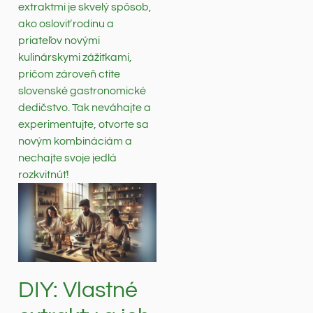
extraktmi je skvelý spôsob,
ako osloviť rodinu a
priateľov novými
kulinárskymi zážitkami,
pričom zároveň ctíte
slovenské gastronomické
dedičstvo. Tak neváhajte a
experimentujte, otvorte sa
novým kombináciám a
nechajte svoje jedlá
rozkvitnúť!
DIY: Vlastné