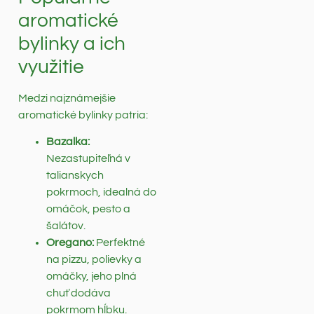
aromatické
bylinky a ich
využitie
Medzi najznámejšie
aromatické bylinky patria:
Bazalka:
Nezastupiteľná v
talianskych
pokrmoch, idealná do
omáčok, pesto a
šalátov.
Oregano:
Perfektné
na pizzu, polievky a
omáčky, jeho plná
chuť dodáva
pokrmom hĺbku.