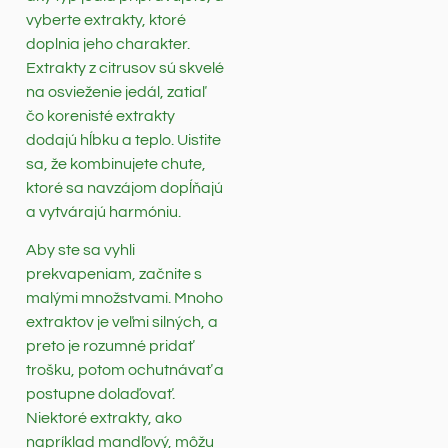
vyberte extrakty, ktoré
doplnia jeho charakter.
Extrakty z citrusov sú skvelé
na osvieženie jedál, zatiaľ
čo korenisté extrakty
dodajú hĺbku a teplo. Uistite
sa, že kombinujete chute,
ktoré sa navzájom dopĺňajú
a vytvárajú harmóniu.
Aby ste sa vyhli
prekvapeniam, začnite s
malými množstvami. Mnoho
extraktov je veľmi silných, a
preto je rozumné pridať
trošku, potom ochutnávať a
postupne dolaďovať.
Niektoré extrakty, ako
napríklad mandľový, môžu