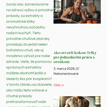
čoraz viac zameriavame
na zdravú výživu a prírodné
prísady, sú extrakty a
aromatické látky
nevyhnutnou súčasťou
našich kuchýň. Tieto
prírodné chuťové zázraky
prinášajú do jedál nielen
bohatstvo chuti, ale aj
Ako otvoriť kokos: Triky
množstvo výhod pre naše
pre jednoduchú prácu s
oreškom
zdravie. Viete, že pomocou
správnych extraktov
3. marca 2026
môžete obohatiť jedlá a
Nekomentované
dezerty iba pár kvapkami?
V tomto článku sa dozviete,
Viac »
ako môžu tieto voňavé a
chutné prísady
pretransformovať vaše