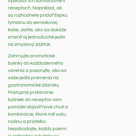
vyskúšať ich samostatne v
receptoch. Napríklad, ak
sa rozhodnete pridať štipku
tymiánu do zemiakovej
kaše, zistíte, ako sa dokáže
zmeniť aj jednoduché jedlo
na zmyslový zážitok.
Zahrnujte aromatické
bylinky do každodenného
varenia a pozorujte, ako sa
vaše jedlá premenia na
gastronomické zázraky.
Postupné pridávanie
byliniek do receptov vám
pomôže objaviť nové chuti a
kombinácie, ktoré milí vašu
rodinu a priateľov.
Nezabúdajte, každý pokrm