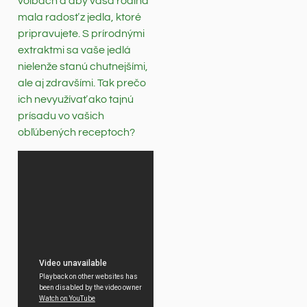
voľbách a aby vaša rodina
mala radosť z jedla, ktoré
pripravujete. S prírodnými
extraktmi sa vaše jedlá
nielenže stanú chutnejšími,
ale aj zdravšími. Tak prečo
ich nevyužívať ako tajnú
prísadu vo vašich
obľúbených receptoch?