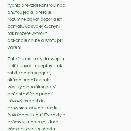
rýchlo prevziať kontrolu nad
chuťou jedla, preto je
rozumné dávať pozor a ísť
pomaly. Vo svojej kuchyni
tak môžete vytvoriť
dokonalé chute a istotu pri
varení.
Zahrňte extrakty do svojich
obľúbených receptov – ak
robíte domáci jogurt,
skúste pridať extrakt
vanilky alebo škorice. V
pečení môžete pridať
kávový extrakt do
brownies, aby ste posilnili
čokoládovú chuť. Extrakty a
arómy sú nástroje, ktoré
vám poskytnú slobodu