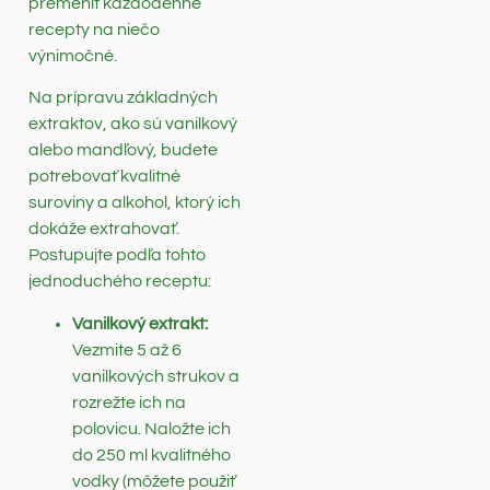
premeniť každodenné
recepty na niečo
výnimočné.
Na prípravu základných
extraktov, ako sú vanilkový
alebo mandľový, budete
potrebovať kvalitné
suroviny a alkohol, ktorý ich
dokáže extrahovať.
Postupujte podľa tohto
jednoduchého receptu:
Vanilkový extrakt:
Vezmite 5 až 6
vanilkových strukov a
rozrežte ich na
polovicu. Naložte ich
do 250 ml kvalitného
vodky (môžete použiť