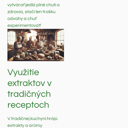
vytvárať jedlá plné chuti a
zdravia, stačí len trošku
odvahy a chuť
experimentovať!
Využitie
extraktov v
tradičných
receptoch
V tradičnej kuchyni hrájú
extrakty a arómy