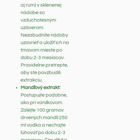
aj rum) v sklenenej
nádobe so
vzduchotesným
uzáverom.
Nezabudnite nádoby
uzavrieť a uložiť ich na
tmavom mieste po
dobu 2-3 mesiacov.
Pravidelne pretrepte,
aby ste povzbudili
extrakciu.
Mandľový extrakt:
Postupujte podobne,
ako pri vanilkovom.
Zalejte 100 gramov
drvených mandlí 250
ml vodka a nechajte
lúhovať po dobu 2-3
mesiacov. Čím dlhšie