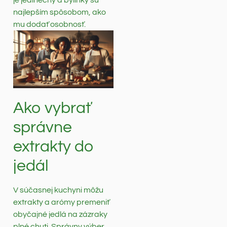
je jedinečný a bylinky sú
najlepším spôsobom, ako
mu dodať osobnosť.
Ako vybrať
správne
extrakty do
jedál
V súčasnej kuchyni môžu
extrakty a arómy premeniť
obyčajné jedlá na zázraky
plné chuti. Správny výber