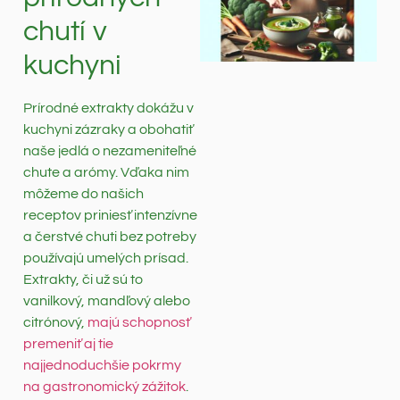
chutí v
kuchyni
Prírodné extrakty dokážu v
kuchyni zázraky a obohatiť
naše jedlá o nezameniteľné
chute a arómy. Vďaka nim
môžeme do našich
receptov priniesť intenzívne
a čerstvé chuti bez potreby
používajú umelých prísad.
Extrakty, či už sú to
vanilkový, mandľový alebo
citrónový,
majú schopnosť
premeniť aj tie
najjednoduchšie pokrmy
na gastronomický zážitok
.