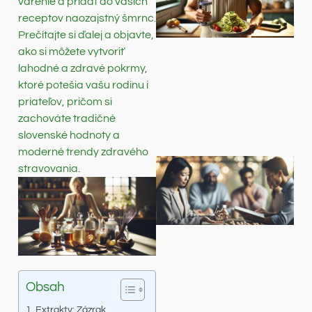
varenie a pridať do vašich
receptov naozajstný šmrnc.
Prečítajte si ďalej a objavte,
ako si môžete vytvoriť
lahodné a zdravé pokrmy,
ktoré potešia vašu rodinu i
priateľov, pričom si
zachováte tradičné
slovenské hodnoty a
moderné trendy zdravého
stravovania.
Obsah
Extrakty: Zázrak