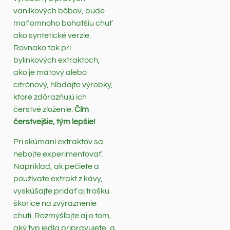
vanilkových bôbov, bude
mať omnoho bohatšiu chuť
ako syntetické verzie.
Rovnako tak pri
bylinkových extraktoch,
ako je mätový alebo
citrónový, hľadajte výrobky,
ktoré zdôrazňujú ich
čerstvé zloženie.
Čím
čerstvejšie, tým lepšie!
Pri skúmaní extraktov sa
nebojte experimentovať.
Napríklad, ak pečiete a
používate extrakt z kávy,
vyskúšajte pridať aj trošku
škorice na zvýraznenie
chuti. Rozmýšľajte aj o tom,
aký typ jedla pripravujete, a