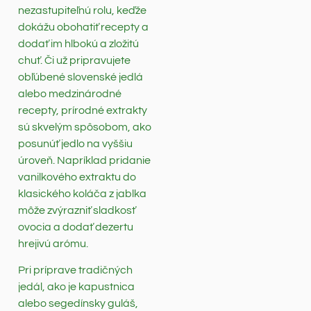
nezastupiteľnú rolu, keďže
dokážu obohatiť recepty a
dodať im hlbokú a zložitú
chuť. Či už pripravujete
obľúbené slovenské jedlá
alebo medzinárodné
recepty, prírodné extrakty
sú skvelým spôsobom, ako
posunúť jedlo na vyššiu
úroveň. Napríklad pridanie
vanilkového extraktu do
klasického koláča z jablka
môže zvýrazniť sladkosť
ovocia a dodať dezertu
hrejivú arómu.
Pri príprave tradičných
jedál, ako je kapustnica
alebo segedínsky guláš,