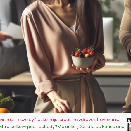
N
nností môže byť ťažké nájsť si čas na zdravé stravovanie
.
vitu a celkový pocit pohody? V článku „Desiata do kancelárie: