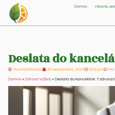
Domov
Hlavné Jed
Desiata do kancelá
YummyStore.eu
30 septembra, 2024
9:02 pm
No
Domov
»
Zdravá Výživa
»
Desiata do kancelárie: 7 zdravých