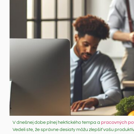
V dnešnej dobe plnej hektického tempa a
pracovných povi
Vedeli ste, že správne desiaty môžu zlepšiť vašu produkti