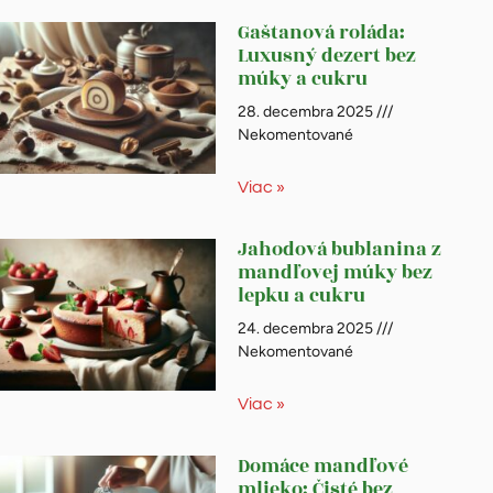
Gaštanová roláda:
Luxusný dezert bez
múky a cukru
28. decembra 2025
Nekomentované
Viac »
Jahodová bublanina z
mandľovej múky bez
lepku a cukru
24. decembra 2025
Nekomentované
Viac »
Domáce mandľové
mlieko: Čisté bez