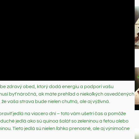
ebe zdravý obed, ktorý dodá energiu a podporí vašu
musí byť náročná, ak máte prehľad o niekoľkých osvedčených
e vaša strava bude nielen chutná, ale aj výživná.
raviť jedlá na viacero dní – toto vám ušetrí čas a pomôže
duché jedlá ako sú quinoa šalát so zeleninou a fetou alebo
ou. Tieto jedlá sú nielen ľahko prenosné, ale aj výnimočne