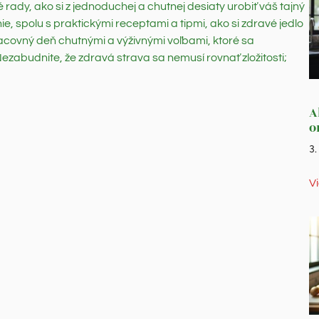
rady, ako si z jednoduchej a chutnej desiaty urobiť váš tajný
e, spolu s praktickými receptami a tipmi, ako si zdravé jedlo
 pracovný deň chutnými a výživnými voľbami, ktoré sa
zabudnite, že zdravá strava sa nemusí rovnať zložitosti;
A
o
3
V