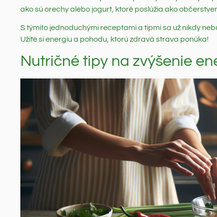
ako sú orechy alebo jogurt, ktoré poslúžia ako občerstven
S týmito jednoduchými receptami a tipmi sa už nikdy neb
Užite si energiu a pohodu, ktorú zdravá strava ponúka!
Nutričné tipy na zvýšenie e