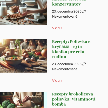
konzervantov
23. decembra 2025
Nekomentované
Viac »
Recepty: Polievka s
krупами – sýta
klasika pre celú
rodinu
23. decembra 2025
Nekomentované
Viac »
Recepty brokolicová
polievka: Vitamínová
bomba