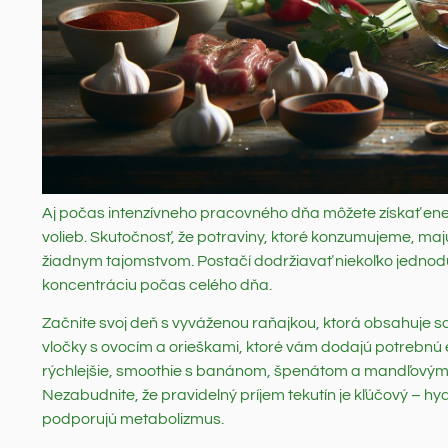
Aj počas intenzívneho pracovného dňa môžete získať ene
volieb. Skutočnosť, že potraviny, ktoré konzumujeme, majú
žiadnym tajomstvom. Postačí dodržiavať niekoľko jednod
koncentráciu počas celého dňa.
Začnite svoj deň s vyváženou raňajkou, ktorá obsahuje sac
vločky s ovocím a orieškami, ktoré vám dodajú potrebnú e
rýchlejšie, smoothie s banánom, špenátom a mandľovým m
Nezabudnite, že pravidelný príjem tekutín je kľúčový – hy
podporujú metabolizmus.