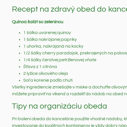
Recept na zdravý obed do kance
Quinoa šalát so zeleninou
1 šálka uvarenej quinoy
1 šálka nakrájanej papriky
1 uhorka, nakrájaná na kocky
1/2 šálky cherry paradajok, prekrojených na polovi
1/4 šálky čerstvej petržlenovej vňate
Šťava z 1 citróna
2 lyžice olivového oleja
Soľ a korenie podľa chuti
Všetky ingrediencie zmiešajte v miske a dochuťte olivovým
môžete pripraviť na víkend a rozdeliť do nádob na obed n
Tipy na organizáciu obeda
Pri balení obeda do kancelárie použite vhodné nádoby, kt
Investovanie do kvalitných kontajnerov je vždy dobrý ná