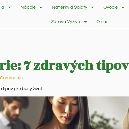
lá
Nápoje
Natierky a Šaláty
Ovocie
Zdravá Výživa
O nás
rie: 7 zdravých tipov
 Comments
 tipov pre busy život