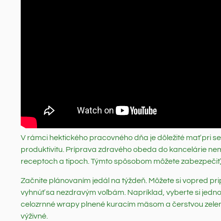
V rámci hektického pracovného dňa je dôležité mať pri s
produktivitu. Príprava zdravého obeda do kancelárie ne
receptoch a tipoch. Týmto spôsobom môžete zabezpečiť, ž
Začnite plánovaním jedál na týždeň. Môžete si vopred prip
vyhnúť sa nezdravým voľbám. Napríklad, vyberte si jedno
celozrnné wrapy plnené kuracím mäsom a čerstvou zelenin
výživné.