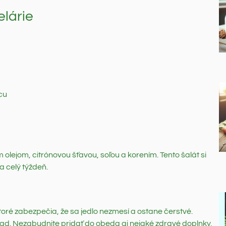
lárie
cu
 olejom, citrónovou šťavou, soľou a korením. Tento šalát si
a celý týždeň.
oré zabezpečia, že sa jedlo nezmesí a ostane čerstvé.
pad. Nezabudnite pridať do obeda aj nejaké zdravé doplnky,