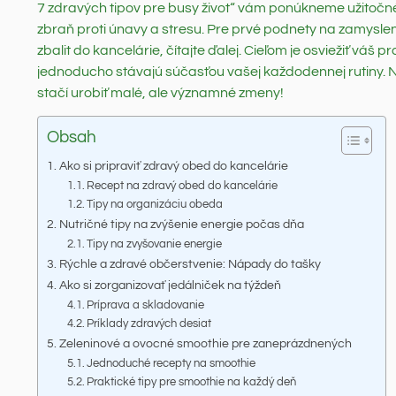
7 zdravých tipov pre busy život“ vám ponúkneme užitočné 
zbraň proti únavy a stresu. Pre prvé podnety na zamysleni
zbalit do kancelárie, čítajte ďalej. Cieľom je osviežiť váš
jednoducho stávajú súčasťou vašej každodennej rutiny. Ne
stačí urobiť malé, ale významné zmeny!
Obsah
Ako si pripraviť zdravý obed do kancelárie
Recept na zdravý obed do kancelárie
Tipy na organizáciu obeda
Nutričné tipy na zvýšenie energie počas dňa
Tipy na zvyšovanie energie
Rýchle a zdravé občerstvenie: Nápady do tašky
Ako si zorganizovať jedálniček na týždeň
Príprava a skladovanie
Príklady zdravých desiat
Zeleninové a ovocné smoothie pre zaneprázdnených
Jednoduché recepty na smoothie
Praktické tipy pre smoothie na každý deň