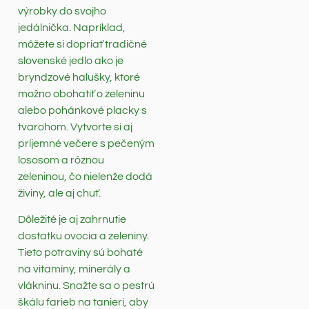
výrobky do svojho
jedálnička. Napríklad,
môžete si dopriať tradičné
slovenské jedlo ako je
bryndzové halušky, ktoré
možno obohatiť o zeleninu
alebo pohánkové placky s
tvarohom. Vytvorte si aj
príjemné večere s pečeným
lososom a rôznou
zeleninou, čo nielenže dodá
živiny, ale aj chuť.
Dôležité je aj zahrnutie
dostatku ovocia a zeleniny.
Tieto potraviny sú bohaté
na vitamíny, minerály a
vlákninu. Snažte sa o pestrú
škálu farieb na tanieri, aby