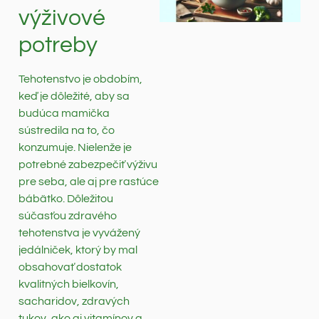
výživové
potreby
Tehotenstvo je obdobím,
keď je dôležité, aby sa
budúca mamička
sústredila na to, čo
konzumuje. Nielenže je
potrebné zabezpečiť výživu
pre seba, ale aj pre rastúce
bábätko. Dôležitou
súčasťou zdravého
tehotenstva je vyvážený
jedálniček, ktorý by mal
obsahovať dostatok
kvalitných bielkovín,
sacharidov, zdravých
tukov, ako aj vitamínov a