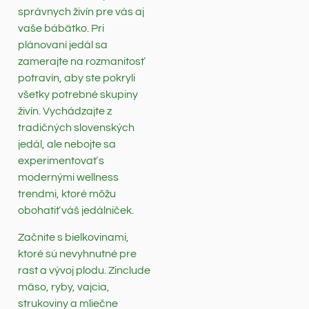
správnych živín pre vás aj
vaše bábätko. Pri
plánovaní jedál sa
zamerajte na rozmanitosť
potravín, aby ste pokryli
všetky potrebné skupiny
živín. Vychádzajte z
tradičných slovenských
jedál, ale nebojte sa
experimentovať s
modernými wellness
trendmi, ktoré môžu
obohatiť váš jedálniček.
Začnite s bielkovinami,
ktoré sú nevyhnutné pre
rast a vývoj plodu. Zinclude
mäso, ryby, vajcia,
strukoviny a mliečne