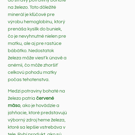
na železo. Toto dôležité
minerál je kľúčové pre
výrobu hemoglobínu, ktorý
prenáša kyslík do buniek,
čo je nevyhnutné nielen pre
matku, ale aj pre rastúce
bábätko. Nedostatok
železa môže viesť k únavě a
anémii, čo môže zhoršiť
celkovú pohodu matky
počas tehotenstva.
Medzi potraviny bohaté na
železo patria
červené
mäso
, ako je hovädzie a
jahňacie, ktoré predstavujú
výborný zdroj heme železa,
ktoré sa lepšie vstrebáva v
tele. Rybí produkt, ako sú