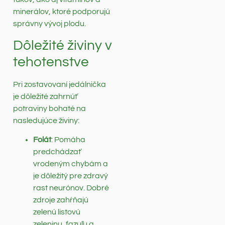
minerálov, ktoré podporujú
správny vývoj plodu.
Dôležité živiny v
tehotenstve
Pri zostavovaní jedálnička
je dôležité zahrnúť
potraviny bohaté na
nasledujúce živiny:
Folát
: Pomáha
predchádzať
vrodeným chybám a
je dôležitý pre zdravý
rast neurónov. Dobré
zdroje zahŕňajú
zelenú listovú
zeleninu, fazuľu a