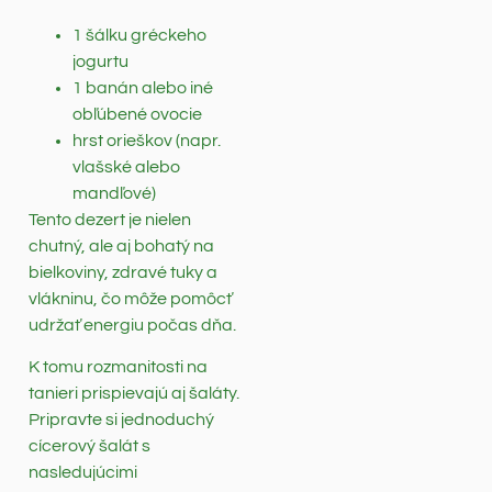
1 šálku gréckeho
jogurtu
1 banán alebo iné
obľúbené ovocie
hrst orieškov (napr.
vlašské alebo
mandľové)
Tento dezert je nielen
chutný, ale aj bohatý na
bielkoviny, zdravé tuky a
vlákninu, čo môže pomôcť
udržať energiu počas dňa.
K tomu rozmanitosti na
tanieri prispievajú aj šaláty.
Pripravte si jednoduchý
cícerový šalát s
nasledujúcimi