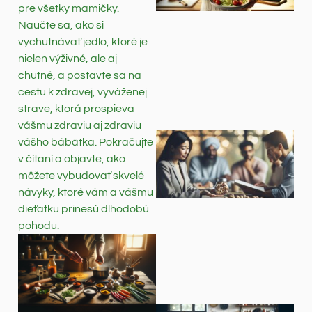
pre všetky mamičky.
Naučte sa, ako si
vychutnávať jedlo, ktoré je
nielen výživné, ale aj
chutné, a postavte sa na
cestu k zdravej, vyváženej
strave, ktorá prospieva
vášmu zdraviu aj zdraviu
vášho bábätka. Pokračujte
v čítaní a objavte, ako
môžete vybudovať skvelé
návyky, ktoré vám a vášmu
dieťatku prinesú dlhodobú
pohodu.