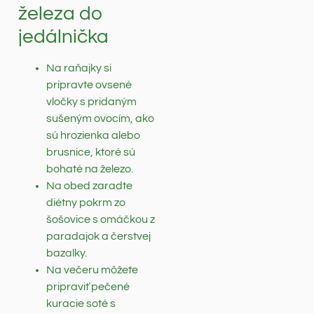
železa do
jedálnička
Na raňajky si
pripravte ovsené
vločky s pridaným
sušeným ovocím, ako
sú hrozienka alebo
brusnice, ktoré sú
bohaté na železo.
Na obed zaradte
diétny pokrm zo
šošovice s omáčkou z
paradajok a čerstvej
bazalky.
Na večeru môžete
pripraviť pečené
kuracie soté s