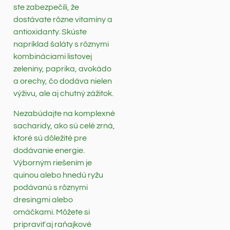
ste zabezpečili, že
dostávate rôzne vitamíny a
antioxidanty. Skúste
napríklad šaláty s rôznymi
kombináciami listovej
zeleniny, paprika, avokádo
a orechy, čo dodáva nielen
výživu, ale aj chutný zážitok.
Nezabúdajte na komplexné
sacharidy, ako sú celé zrná,
ktoré sú dôležité pre
dodávanie energie.
Výborným riešením je
quinou alebo hnedú ryžu
podávanú s rôznymi
dresingmi alebo
omáčkami. Môžete si
pripraviť aj raňajkové