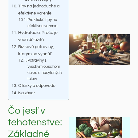
Tipy na jednoduché a
efektívne varenie
Praktické tipy na
efektívne varenie:
Hydratácia: Prečo je
voda dôležitá
Rizikové potraviny,
ktorým sa vyhnúť
Potraviny s
vysokým obsahom
cukru a nasýtených
tukov
Otázky a odpovede
Na záver
Čo jesť v
tehotenstve:
Základné