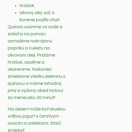
hrášok
olivový olej, soľ, a
korenie podľa chuti
Quinoa uvaríme vo vode a
zatiaľ si na panvici
osmažíme nakrájanú
papriku a cuketu na
olivovom oleji. Pridáme
hrášok, osolíme a
okoreníme. Nakoniec
zmiešame všetku zeleninu s
quinoou a máme lahodný,
plný a výživný obed hotový
za menej ako 30 minút!
Na dezert môže byť skvelou
voľbou jogurt s čerstvým
ovocím a orieškami. Stačí
zmiešať: