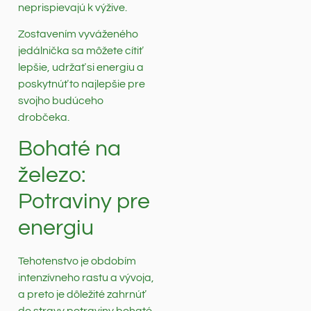
neprispievajú k výžive.
Zostavením vyváženého
jedálnička sa môžete cítiť
lepšie, udržať si energiu a
poskytnúť to najlepšie pre
svojho budúceho
drobčeka.
Bohaté na
železo:
Potraviny pre
energiu
Tehotenstvo je obdobím
intenzívneho rastu a vývoja,
a preto je dôležité zahrnúť
do stravy potraviny bohaté