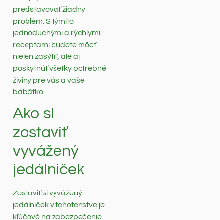
predstavovať žiadny
problém. S týmito
jednoduchými a rýchlymi
receptami budete môcť
nielen zasýtiť, ale aj
poskytnúť všetky potrebné
živiny pre vás a vaše
bábätko.
Ako si
zostaviť
vyvážený
jedálniček
Zostaviť si vyvážený
jedálniček v tehotenstve je
kľúčové na zabezpečenie