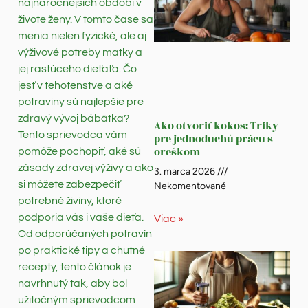
najnáročnejších období v
živote ženy. V tomto čase sa
menia nielen fyzické, ale aj
výživové potreby matky a
jej rastúceho dieťaťa. Čo
jesť v tehotenstve a aké
potraviny sú najlepšie pre
zdravý vývoj bábätka?
Ako otvoriť kokos: Triky
Tento sprievodca vám
pre jednoduchú prácu s
oreškom
pomôže pochopiť, aké sú
zásady zdravej výživy a ako
3. marca 2026
si môžete zabezpečiť
Nekomentované
potrebné živiny, ktoré
podporia vás i vaše dieťa.
Viac »
Od odporúčaných potravín
po praktické tipy a chutné
recepty, tento článok je
navrhnutý tak, aby bol
užitočným sprievodcom