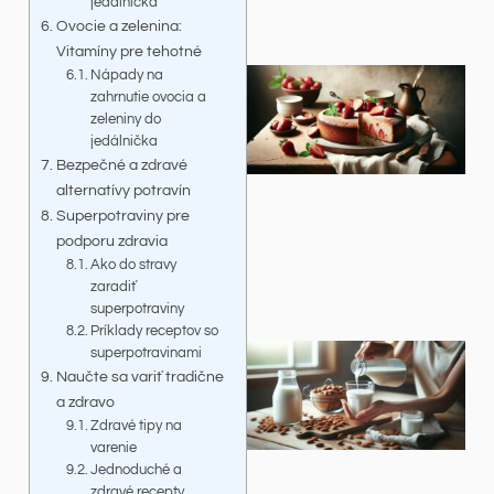
jedálnička
Ovocie a zelenina:
Vitamíny pre tehotné
Nápady na
zahrnutie ovocia a
zeleniny do
jedálnička
Bezpečné a zdravé
alternatívy potravín
Superpotraviny pre
podporu zdravia
Ako do stravy
zaradiť
superpotraviny
Príklady receptov so
superpotravinami
Naučte sa variť tradične
a zdravo
Zdravé tipy na
varenie
Jednoduché a
zdravé recepty