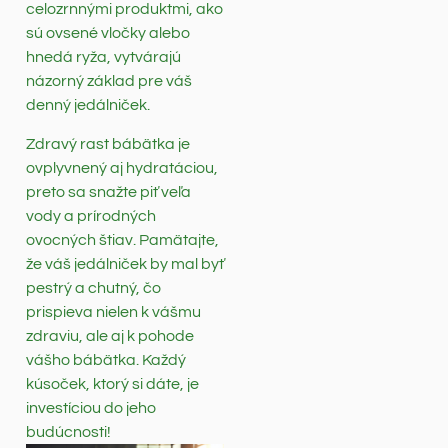
celozrnnými produktmi, ako
sú ovsené vločky alebo
hnedá ryža, vytvárajú
názorný základ pre váš
denný jedálniček.
Zdravý rast bábätka je
ovplyvnený aj hydratáciou,
preto sa snažte piť veľa
vody a prírodných
ovocných štiav. Pamätajte,
že váš jedálniček by mal byť
pestrý a chutný, čo
prispieva nielen k vášmu
zdraviu, ale aj k pohode
vášho bábätka. Každý
kúsoček, ktorý si dáte, je
investíciou do jeho
budúcnosti!