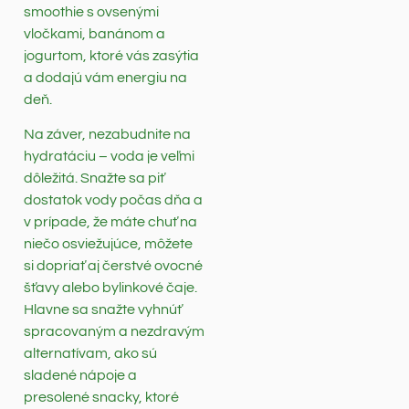
smoothie s ovsenými
vločkami, banánom a
jogurtom, ktoré vás zasýtia
a dodajú vám energiu na
deň.
Na záver, nezabudnite na
hydratáciu – voda je veľmi
dôležitá. Snažte sa piť
dostatok vody počas dňa a
v prípade, že máte chuť na
niečo osviežujúce, môžete
si dopriať aj čerstvé ovocné
šťavy alebo bylinkové čaje.
Hlavne sa snažte vyhnúť
spracovaným a nezdravým
alternatívam, ako sú
sladené nápoje a
presolené snacky, ktoré