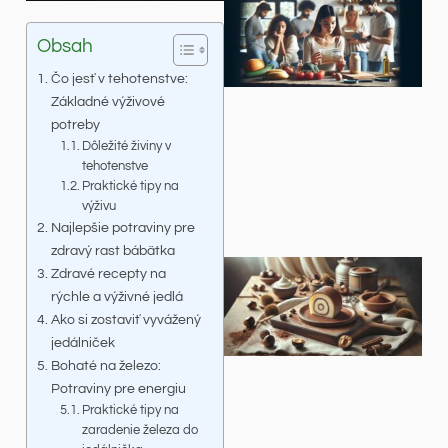
Obsah
Čo jesť v tehotenstve:
Základné výživové
potreby
Dôležité živiny v
tehotenstve
Praktické tipy na
výživu
Najlepšie potraviny pre
zdravý rast bábätka
Zdravé recepty na
rýchle a výživné jedlá
Ako si zostaviť vyvážený
jedálniček
Bohaté na železo:
Potraviny pre energiu
Praktické tipy na
zaradenie železa do