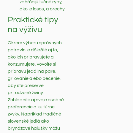
zahŕňajú tučné ryby,
ako je losos, a orechy.
Praktické tipy
na výživu
Okrem výberu správnych
potravín je dôležité aj to,
ako ich pripravujete a
konzumujete. Vovoľte si
prípravu jedál na pare,
grilovanie alebo pečenie,
aby ste preserve
prirodzené živiny.
Zohľadnite aj svoje osobné
preferencie a kultúrne
zvyky. Napríklad tradičné
slovenské jedlá ako
bryndzové halušky môžu