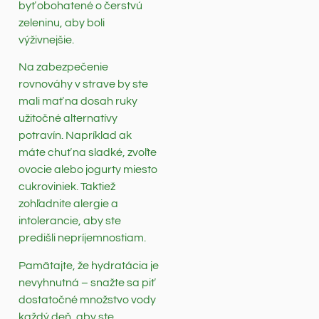
byť obohatené o čerstvú
zeleninu, aby boli
výživnejšie.
Na zabezpečenie
rovnováhy v strave by ste
mali mať na dosah ruky
užitočné alternatívy
potravín. Napríklad ak
máte chuť na sladké, zvoľte
ovocie alebo jogurty miesto
cukroviniek. Taktiež
zohľadnite alergie a
intolerancie, aby ste
predišli nepríjemnostiam.
Pamätajte, že hydratácia je
nevyhnutná – snažte sa piť
dostatočné množstvo vody
každý deň, aby ste