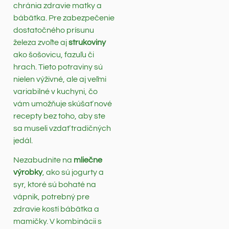
chránia zdravie matky a
bábätka. Pre zabezpečenie
dostatočného prísunu
železa zvoľte aj
strukoviny
ako šošovicu, fazuľu či
hrach. Tieto potraviny sú
nielen výživné, ale aj veľmi
variabilné v kuchyni, čo
vám umožňuje skúšať nové
recepty bez toho, aby ste
sa museli vzdať tradičných
jedál.
Nezabudnite na
mliečne
výrobky
, ako sú jogurty a
syr, ktoré sú bohaté na
vápnik, potrebný pre
zdravie kostí bábätka a
mamičky. V kombinácii s