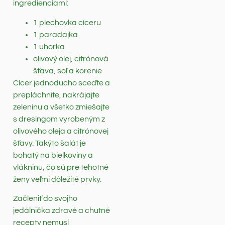
ingredienciami:
1 plechovka cíceru
1 paradajka
1 uhorka
olivový olej, citrónová
šťava, soľ a korenie
Cícer jednoducho sceďte a
prepláchnite, nakrájajte
zeleninu a všetko zmiešajte
s dresingom vyrobeným z
olivového oleja a citrónovej
šťavy. Takýto šalát je
bohatý na bielkoviny a
vlákninu, čo sú pre tehotné
ženy veľmi dôležité prvky.
Začleniť do svojho
jedálnička zdravé a chutné
recepty nemusí