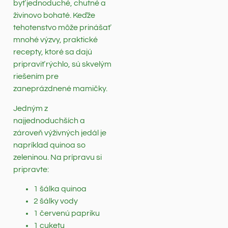
byť jednoduché, chutné a
živinovo bohaté. Keďže
tehotenstvo môže prinášať
mnohé výzvy, praktické
recepty, ktoré sa dajú
pripraviť rýchlo, sú skvelým
riešením pre
zaneprázdnené mamičky.
Jedným z
najjednoduchších a
zároveň výživných jedál je
napríklad quinoa so
zeleninou. Na prípravu si
pripravte:
1 šálka quinoa
2 šálky vody
1 červenú papriku
1 cuketu