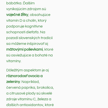
bábätka. Ďalším
vynikajúcim zdrojom sú
vaječné žĺtky
, obsahujúce
vitamín D a cholín, ktorý
podporuje kognitívne
schopnosti dieťaťa. Na
pozadí slovenských tradícií
sa môžeme inšpirovať aj
mätovými polievkami
, ktoré
sú osviežujúce a bohaté na
vitamíny.
Dôležitým aspektom je aj
rôznorodosť ovocia a
zeleniny
. Napríklad,
červená paprika, brokolica,
a citrusové plody sú skvelé
zdroje vitamínu C, železa a
ďalších antioxidantov, ktoré