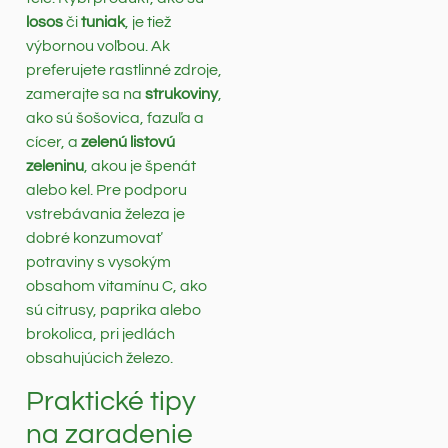
losos
či
tuniak
, je tiež
výbornou voľbou. Ak
preferujete rastlinné zdroje,
zamerajte sa na
strukoviny
,
ako sú šošovica, fazuľa a
cícer, a
zelenú listovú
zeleninu
, akou je špenát
alebo kel. Pre podporu
vstrebávania železa je
dobré konzumovať
potraviny s vysokým
obsahom vitamínu C, ako
sú citrusy, paprika alebo
brokolica, pri jedlách
obsahujúcich železo.
Praktické tipy
na zaradenie