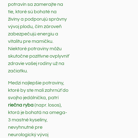
potravín sa zamerajte na
tie, ktoré sú bohaté na
živiny a podporujú správny
vývoj plodu, čím zároveň
zabezpečujú energiu a
vitalitu pre mamičku.
Niektoré potraviny môžu
skutočne pozitívne ovplyvniť
zdravie vašej rodiny už na
začiatku.
Medzi najlepšie potraviny,
ktoré by ste mali zahrnúť do
svojho jedálnička, patrí
riečna ryba
(napr. losos),
ktorá je bohatá na omega-
3 mastné kyseliny,
nevyhnutné pre
neurologický vývoj