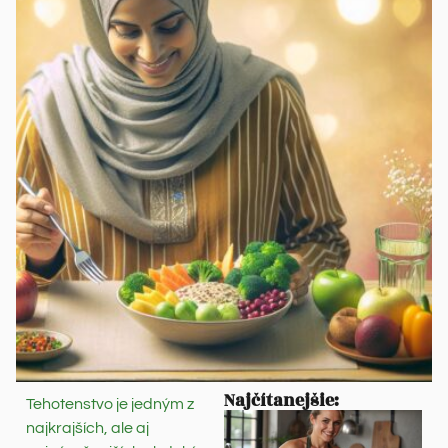
Najčítanejšie:
Tehotenstvo je jedným z
najkrajších, ale aj