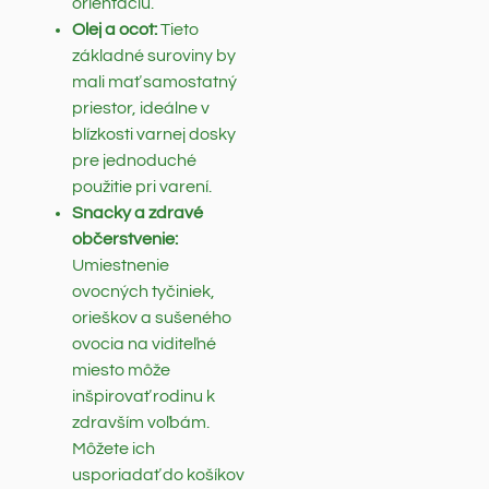
orientáciu.
Olej a ocot:
Tieto
základné suroviny by
mali mať samostatný
priestor, ideálne v
blízkosti varnej dosky
pre jednoduché
použitie pri varení.
Snacky a zdravé
občerstvenie:
Umiestnenie
ovocných tyčiniek,
orieškov a sušeného
ovocia na viditeľné
miesto môže
inšpirovať rodinu k
zdravším voľbám.
Môžete ich
usporiadať do košíkov