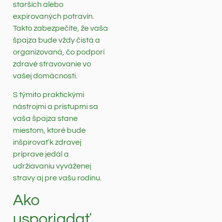
starších alebo
expirovaných potravín.
Takto zabezpečíte, že vaša
špajza bude vždy čistá a
organizovaná, čo podporí
zdravé stravovanie vo
vašej domácnosti.
S týmito praktickými
nástrojmi a prístupmi sa
vaša špajza stane
miestom, ktoré bude
inšpirovať k zdravej
príprave jedál a
udržiavaniu vyváženej
stravy aj pre vašu rodinu.
Ako
usporiadať