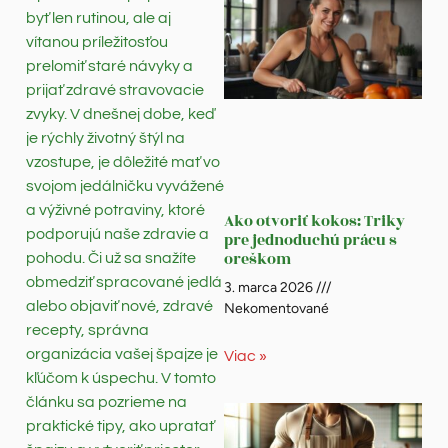
byť len rutinou, ale aj
vítanou príležitosťou
prelomiť staré návyky a
prijať zdravé stravovacie
zvyky. V dnešnej dobe, keď
je rýchly životný štýl na
vzostupe, je dôležité mať vo
svojom jedálničku vyvážené
a výživné potraviny, ktoré
Ako otvoriť kokos: Triky
podporujú naše zdravie a
pre jednoduchú prácu s
oreškom
pohodu. Či už sa snažíte
obmedziť spracované jedlá
3. marca 2026
alebo objaviť nové, zdravé
Nekomentované
recepty, správna
organizácia vašej špajze je
Viac »
kľúčom k úspechu. V tomto
článku sa pozrieme na
praktické tipy, ako upratať