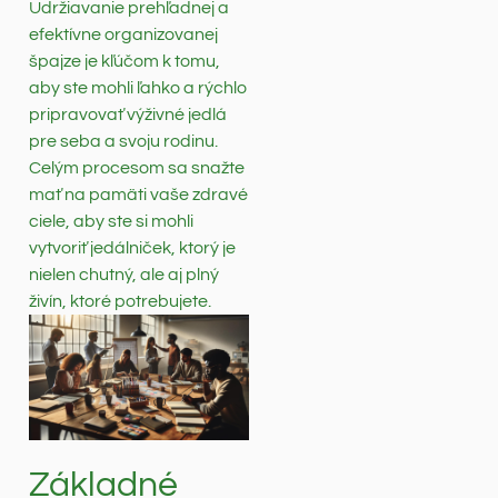
Udržiavanie prehľadnej a
efektívne organizovanej
špajze je kľúčom k tomu,
aby ste mohli ľahko a rýchlo
pripravovať výživné jedlá
pre seba a svoju rodinu.
Celým procesom sa snažte
mať na pamäti vaše zdravé
ciele, aby ste si mohli
vytvoriť jedálniček, ktorý je
nielen chutný, ale aj plný
živín, ktoré potrebujete.
Základné