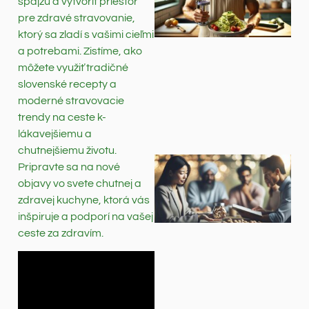
špajzu a vytvoriť priestor
pre zdravé stravovanie,
ktorý sa zladí s vašimi cieľmi
a potrebami. Zistíme, ako
môžete využiť tradičné
slovenské recepty a
moderné stravovacie
trendy na ceste k-
lákavejšiemu a
chutnejšiemu životu.
Pripravte sa na nové
objavy vo svete chutnej a
zdravej kuchyne, ktorá vás
inšpiruje a podporí na vašej
ceste za zdravím.