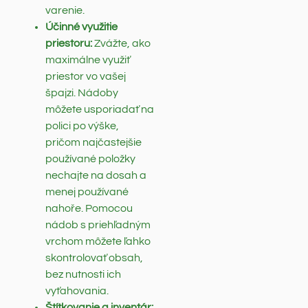
varenie.
Účinné využitie
priestoru:
Zvážte, ako
maximálne využiť
priestor vo vašej
špajzi. Nádoby
môžete usporiadať na
polici po výške,
pričom najčastejšie
používané položky
nechajte na dosah a
menej používané
nahoře. Pomocou
nádob s priehľadným
vrchom môžete ľahko
skontrolovať obsah,
bez nutnosti ich
vyťahovania.
Štítkovanie a inventár: