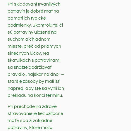
Pri skladovaní trvanlivých
potravín je dobré mať na
pamäti ich typické
podmienky. Skontrolujte, či
sú potraviny uložené na
suchom a chladnom
mieste, preč od priamych
slnečných lúčov. Na
škatuľkách s potravinami
sa snažte dodržiavať
pravidlo „najskôr na dno“ –
staršie zásoby by mali ísť
napred, aby ste sa vyhli ich
prekladu na konci termínu.
Pri prechode na zdravé
stravovanie je tiež užitočné
mať v špajzi základné
potraviny, ktoré môžu