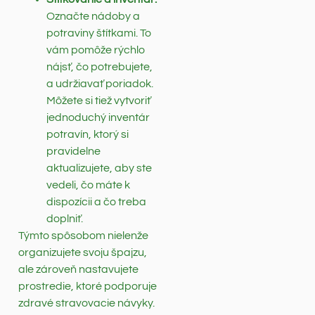
Označte nádoby a
potraviny štítkami. To
vám pomôže rýchlo
nájsť, čo potrebujete,
a udržiavať poriadok.
Môžete si tiež vytvoriť
jednoduchý inventár
potravín, ktorý si
pravidelne
aktualizujete, aby ste
vedeli, čo máte k
dispozícii a čo treba
doplniť.
Týmto spôsobom nielenže
organizujete svoju špajzu,
ale zároveň nastavujete
prostredie, ktoré podporuje
zdravé stravovacie návyky.