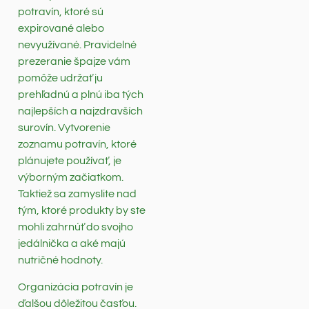
potravín, ktoré sú
expirované alebo
nevyužívané. Pravidelné
prezeranie špajze vám
pomôže udržať ju
prehľadnú a plnú iba tých
najlepších a najzdravších
surovín. Vytvorenie
zoznamu potravín, ktoré
plánujete používať, je
výborným začiatkom.
Taktiež sa zamyslite nad
tým, ktoré produkty by ste
mohli zahrnúť do svojho
jedálnička a aké majú
nutričné hodnoty.
Organizácia potravín je
ďalšou dôležitou časťou.