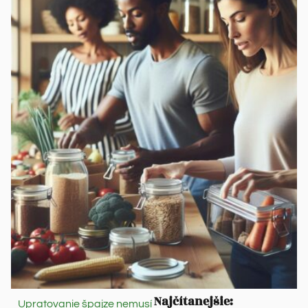
Najčítanejšie:
Upratovanie špajze nemusí