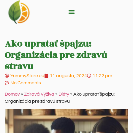
Ako upratať špajzu:
Organizácia pre zdravú
stravu
YummyStore.eu
11 augusta, 2024
11:22 pm
No Comments
Domov
»
Zdravá Výživa
»
Diéty
»
Ako upratať špajzu:
Organizácia pre zdravú stravu