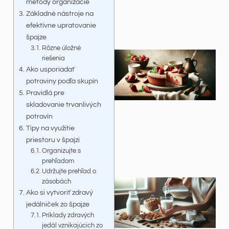
metódy organizácie
Základné nástroje na
efektívne upratovanie
špajze
Rôzne úložné
riešenia
Ako usporiadať
potraviny podľa skupín
Pravidlá pre
skladovanie trvanlivých
potravín
Tipy na využitie
priestoru v špajzi
Organizujte s
prehľadom
Udržujte prehľad o
zásobách
Ako si vytvoriť zdravý
jedálniček zo špajze
Príklady zdravých
jedál vznikajúcich zo