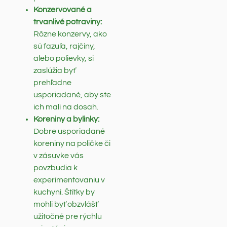
Konzervované a
trvanlivé potraviny:
Rôzne konzervy, ako
sú fazuľa, rajčiny,
alebo polievky, si
zaslúžia byť
prehľadne
usporiadané, aby ste
ich mali na dosah.
Koreniny a bylinky:
Dobre usporiadané
koreniny na poličke či
v zásuvke vás
povzbudia k
experimentovaniu v
kuchyni. Štítky by
mohli byť obzvlášť
užitočné pre rýchlu