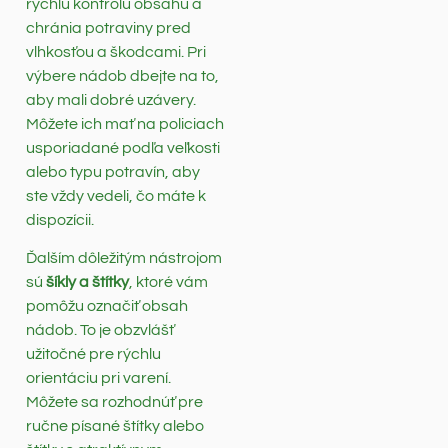
rýchlu kontrolu obsahu a
chránia potraviny pred
vlhkosťou a škodcami. Pri
výbere nádob dbejte na to,
aby mali dobré uzávery.
Môžete ich mať na policiach
usporiadané podľa veľkosti
alebo typu potravín, aby
ste vždy vedeli, čo máte k
dispozícii.
Ďalším dôležitým nástrojom
sú
šíkly a štítky
, ktoré vám
pomôžu označiť obsah
nádob. To je obzvlášť
užitočné pre rýchlu
orientáciu pri varení.
Môžete sa rozhodnúť pre
ručne písané štítky alebo