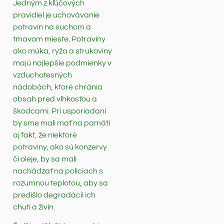
Jedným z kľúčových
pravidiel je uchovávanie
potravín na suchom a
tmavom mieste. Potraviny
ako múka, ryža a strukoviny
majú najlepšie podmienky v
vzduchotesných
nádobách, ktoré chránia
obsah pred vlhkosťou a
škodcami. Pri usporiadaní
by sme mali mať na pamäti
aj fakt, že niektoré
potraviny, ako sú konzervy
či oleje, by sa mali
nachádzať na policiach s
rozumnou teplotou, aby sa
predišlo degradácii ich
chutí a živín.