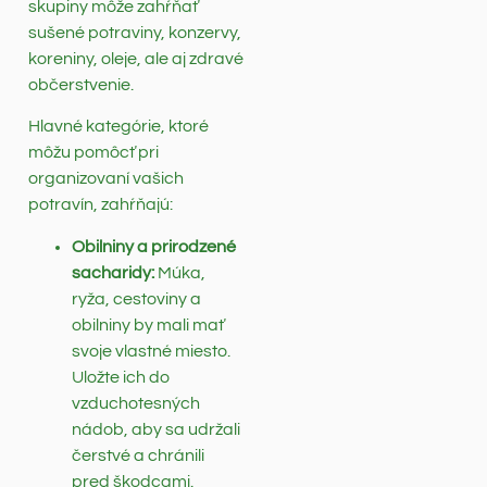
skupiny môže zahŕňať
sušené potraviny, konzervy,
koreniny, oleje, ale aj zdravé
občerstvenie.
Hlavné kategórie, ktoré
môžu pomôcť pri
organizovaní vašich
potravín, zahŕňajú:
Obilniny a prirodzené
sacharidy:
Múka,
ryža, cestoviny a
obilniny by mali mať
svoje vlastné miesto.
Uložte ich do
vzduchotesných
nádob, aby sa udržali
čerstvé a chránili
pred škodcami.