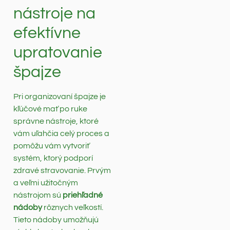
nástroje na
efektívne
upratovanie
špajze
Pri organizovaní špajze je
kľúčové mať po ruke
správne nástroje, ktoré
vám uľahčia celý proces a
pomôžu vám vytvoriť
systém, ktorý podporí
zdravé stravovanie. Prvým
a veľmi užitočným
nástrojom sú
priehľadné
nádoby
rôznych veľkostí.
Tieto nádoby umožňujú