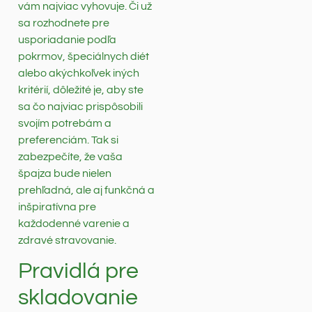
vám najviac vyhovuje. Či už
sa rozhodnete pre
usporiadanie podľa
pokrmov, špeciálnych diét
alebo akýchkoľvek iných
kritérií, dôležité je, aby ste
sa čo najviac prispôsobili
svojím potrebám a
preferenciám. Tak si
zabezpečíte, že vaša
špajza bude nielen
prehľadná, ale aj funkčná a
inšpiratívna pre
každodenné varenie a
zdravé stravovanie.
Pravidlá pre
skladovanie