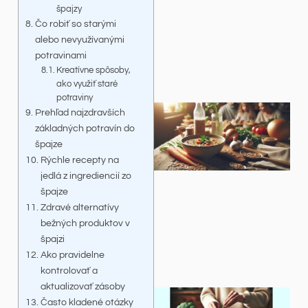
špajzy
Čo robiť so starými
alebo nevyužívanými
potravinami
Kreatívne spôsoby,
ako využiť staré
potraviny
Prehľad najzdravších
základných potravín do
špajze
Rýchle recepty na
jedlá z ingrediencií zo
špajze
Zdravé alternatívy
bežných produktov v
špajzi
Ako pravidelne
kontrolovať a
aktualizovať zásoby
Často kladené otázky