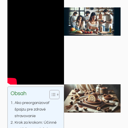
Obsah
Ako preorganizovať
špajzu pre zdravé
stravovanie
Krok za krokom: Účinné