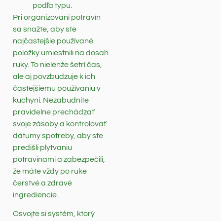
podľa typu.
Pri organizovaní potravín
sa snažte, aby ste
najčastejšie používané
položky umiestnili na dosah
ruky. To nielenže šetrí čas,
ale aj povzbudzuje k ich
častejšiemu používaniu v
kuchyni. Nezabudnite
pravidelne prechádzať
svoje zásoby a kontrolovať
dátumy spotreby, aby ste
predišli plytvaniu
potravinami a zabezpečili,
že máte vždy po ruke
čerstvé a zdravé
ingrediencie.
Osvojte si systém, ktorý