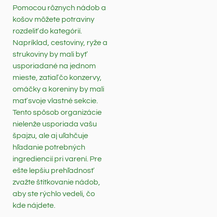
Pomocou rôznych nádob a
košov môžete potraviny
rozdeliť do kategórií.
Napríklad, cestoviny, ryže a
strukoviny by mali byť
usporiadané na jednom
mieste, zatiaľ čo konzervy,
omáčky a koreniny by mali
mať svoje vlastné sekcie.
Tento spôsob organizácie
nielenže usporiada vašu
špajzu, ale aj uľahčuje
hľadanie potrebných
ingrediencií pri varení. Pre
ešte lepšiu prehľadnosť
zvažte štítkovanie nádob,
aby ste rýchlo vedeli, čo
kde nájdete.