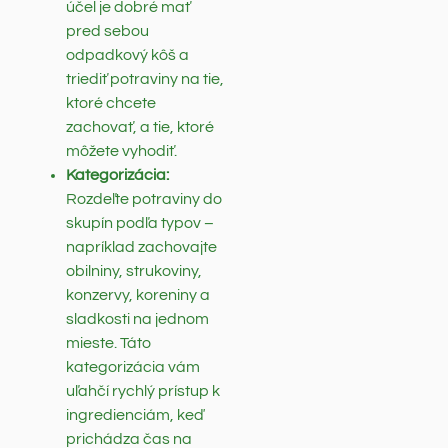
účel je dobré mať
pred sebou
odpadkový kôš a
triediť potraviny na tie,
ktoré chcete
zachovať, a tie, ktoré
môžete vyhodiť.
Kategorizácia:
Rozdeľte potraviny do
skupín podľa typov –
napríklad zachovajte
obilniny, strukoviny,
konzervy, koreniny a
sladkosti na jednom
mieste. Táto
kategorizácia vám
uľahčí rychlý prístup k
ingredienciám, keď
prichádza čas na