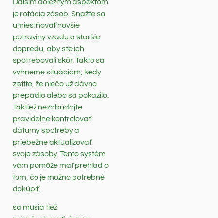
Ďalším dôležitým aspektom
je rotácia zásob. Snažte sa
umiestňovať novšie
potraviny vzadu a staršie
dopredu, aby ste ich
spotrebovali skôr. Takto sa
vyhneme situáciám, kedy
zistíte, že niečo už dávno
prepadlo alebo sa pokazilo.
Taktiež nezabúdajte
pravidelne kontrolovať
dátumy spotreby a
priebežne aktualizovať
svoje zásoby. Tento systém
vám pomôže mať prehľad o
tom, čo je možno potrebné
dokúpiť.
sa musia tiež