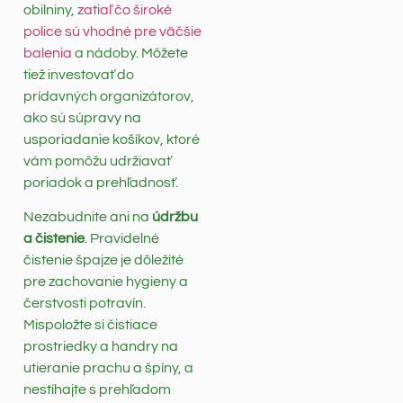
obilniny,
zatiaľ čo široké
police sú vhodné pre väčšie
balenia
a nádoby. Môžete
tiež investovať do
prídavných organizátorov,
ako sú súpravy na
usporiadanie košíkov, ktoré
vám pomôžu udržiavať
poriadok a prehľadnosť.
Nezabudnite ani na
údržbu
a čistenie
. Pravidelné
čistenie špajze je dôležité
pre zachovanie hygieny a
čerstvosti potravín.
Mispoložte si čistiace
prostriedky a handry na
utieranie prachu a špíny, a
nestíhajte s prehľadom