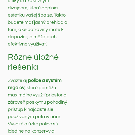
štítky s atraktívnym
dizajnom, ktoré doplnia
estetiku vašej špajze. Takto
budete mať jasný prehľad o
tom, aké potraviny máte k
dispozícii, a môžete ich
efektívne využívať.
Rôzne úložné
riešenia
Zvážte aj
police a systém
regálov
, ktoré pomôžu
maximálne využiť priestor a
zároveň poskytnú pohodlný
prístup k najčastejšie
používaným potravinám.
Vysoké a úzke police sú
ideálne na konzervy a