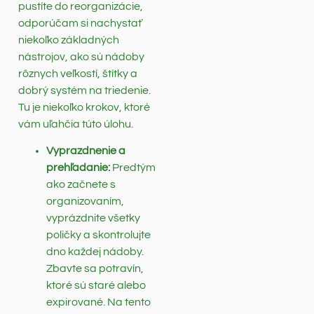
pustíte do reorganizácie,
odporúčam si nachystať
niekoľko základných
nástrojov, ako sú nádoby
rôznych veľkostí, štítky a
dobrý systém na triedenie.
Tu je niekoľko krokov, ktoré
vám uľahčia túto úlohu.
Vyprazdnenie a
prehľadanie:
Predtým
ako začnete s
organizovaním,
vyprázdnite všetky
poličky a skontrolujte
dno každej nádoby.
Zbavte sa potravín,
ktoré sú staré alebo
expirované. Na tento