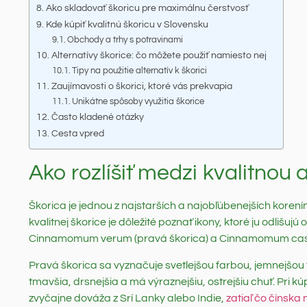
Ako skladovať škoricu pre maximálnu čerstvosť
Kde kúpiť kvalitnú škoricu v Slovensku
Obchody a trhy s potravinami
Alternatívy škorice: čo môžete použiť namiesto nej
Tipy na použitie alternatív k škorici
Zaujímavosti o škorici, ktoré vás prekvapia
Unikátne spôsoby využitia škorice
Často kladené otázky
Cesta vpred
Ako rozlíšiť medzi kvalitnou 
Škorica je jednou z najstarších a najobľúbenejších korenín
kvalitnej škorice je dôležité poznať ikony, ktoré ju odlišu
Cinnamomum verum (pravá škorica) a Cinnamomum cassi
Pravá škorica sa vyznačuje svetlejšou farbou, jemnejšou 
tmavšia, drsnejšia a má výraznejšiu, ostrejšiu chuť. Pri k
zvyčajne dováža z Srí Lanky alebo Indie,
zatiaľ čo čínska