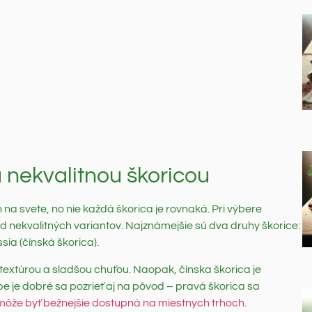
a nekvalitnou škoricou
 na svete, no nie každá škorica je rovnaká. Pri výbere
jú od nekvalitných variantov. Najznámejšie sú dva druhy škorice:
a (čínská škorica).
textúrou a sladšou chuťou. Naopak, čínska škorica je
úpe je dobré sa pozrieť aj na pôvod – pravá škorica sa
 môže byť bežnejšie dostupná na miestnych trhoch
.