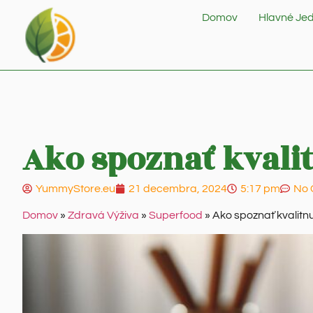
Domov
Hlavné Jed
Ako spoznať kvalitn
YummyStore.eu
21 decembra, 2024
5:17 pm
No
Domov
»
Zdravá Výživa
»
Superfood
»
Ako spoznať kvalitnu š