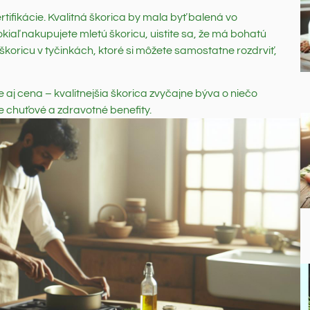
rtifikácie. Kvalitná škorica by mala byť balená vo
aľ nakupujete mletú škoricu, uistite sa, že má bohatú
 škoricu v tyčinkách, ktoré si môžete samostatne rozdrviť,
e aj cena – kvalitnejšia škorica zvyčajne býva o niečo
ie chuťové a zdravotné benefity.