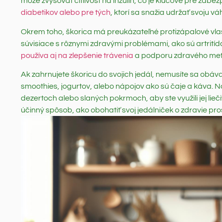
môže zvyšovať citlivosť na inzulín, čo je kľúčové pre zabez
diabetikov alebo pre tých
, ktorí sa snažia udržať svoju v
Okrem toho, škorica má preukázateľné protizápalové vlastn
súvisiace s rôznymi zdravými problémami, ako sú artritída
používa aj na zlepšenie trávenia
a podporu zdravého meta
Ak zahrnujete škoricu do svojich jedál, nemusíte sa obávať
smoothies, jogurtov, alebo nápojov ako sú čaje a káva. N
dezertoch alebo slaných pokrmoch, aby ste využili jej lieč
účinný spôsob, ako obohatiť svoj jedálniček o zdravie pro