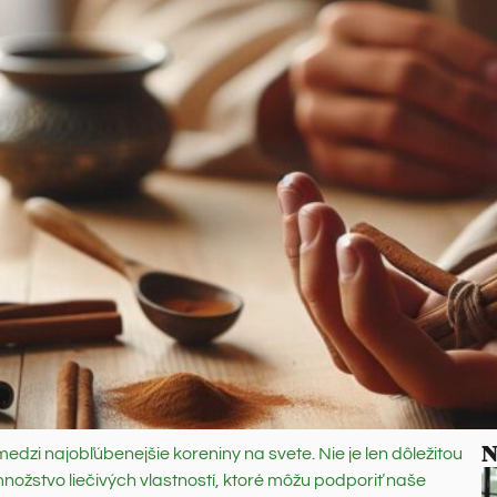
N
dzi najobľúbenejšie koreniny na svete. Nie je len dôležitou
ožstvo liečivých vlastností, ktoré môžu podporiť naše