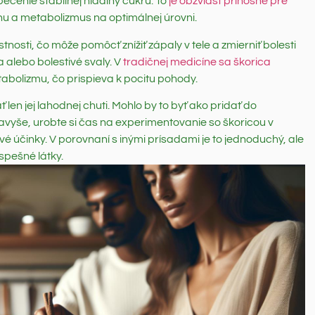
pečenie stabilnej hladiny cukru. To
je obzvlášť prínosné pre
áhu a metabolizmus na optimálnej úrovni.
osti, čo môže pomôcť znížiť zápaly v tele a zmierniť bolesti
 alebo bolestivé svaly. V
tradičnej medicíne sa škorica
bolizmu, čo prispieva k pocitu pohody.
 len jej lahodnej chuti. Mohlo by to byť ako pridať do
avyše, urobte si čas na experimentovanie so škoricou v
ivé účinky. V porovnaní s inými prísadami je to jednoduchý, ale
spešné látky.