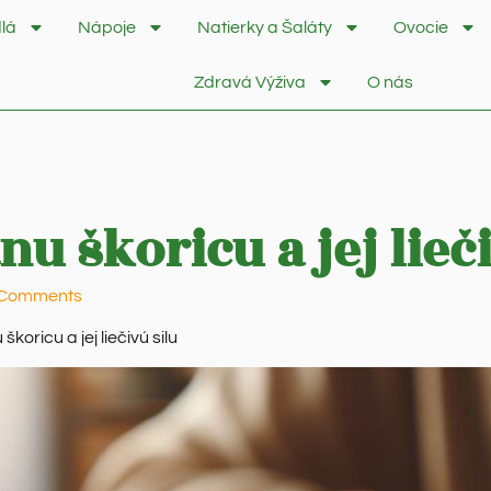
lá
Nápoje
Natierky a Šaláty
Ovocie
Zdravá Výživa
O nás
u škoricu a jej lieči
 Comments
koricu a jej liečivú silu