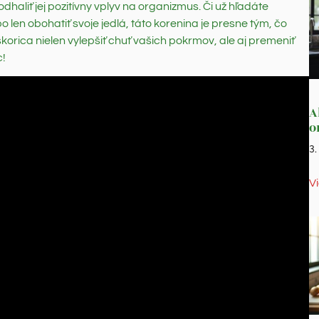
dhaliť jej pozitívny vplyv na organizmus. Či už hľadáte
bo len obohatiť svoje jedlá, táto korenina je presne tým, čo
korica nielen vylepšiť chuť vašich pokrmov, ale aj premeniť
c!
A
o
3
V