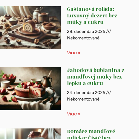
Gaštanová roláda:
Luxusný dezert bez
múky a cukru
28. decembra 2025
Nekomentované
Viac »
Jahodová bublanina z
mandľovej múky bez
lepku a cukru
24. decembra 2025
Nekomentované
Viac »
Domáce mandľové
mlieko: Čisté bez