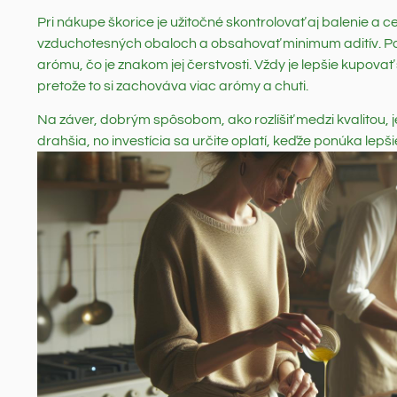
Pri nákupe škorice je užitočné skontrolovať aj balenie a ce
vzduchotesných obaloch a obsahovať minimum aditív. Poki
arómu, čo je znakom jej čerstvosti. Vždy je lepšie kupovať
pretože to si zachováva viac arómy a chuti.
Na záver, dobrým spôsobom, ako rozlíšiť medzi kvalitou, j
drahšia, no investícia sa určite oplatí, keďže ponúka lepš