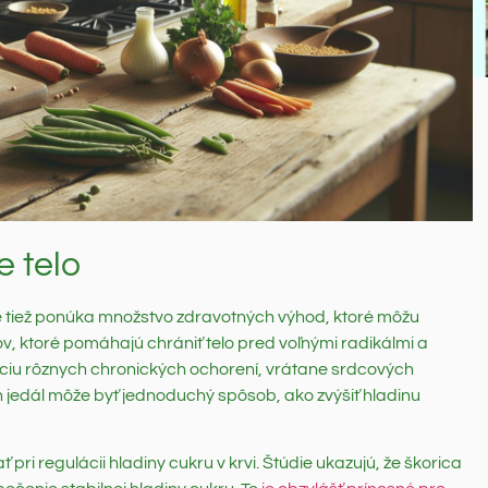
e telo
le tiež ponúka množstvo zdravotných výhod, ktoré môžu
ov, ktoré pomáhajú chrániť telo pred voľnými radikálmi a
venciu rôznych chronických ochorení, vrátane srdcových
h jedál môže byť jednoduchý spôsob, ako zvýšiť hladinu
ri regulácii hladiny cukru v krvi. Štúdie ukazujú, že škorica