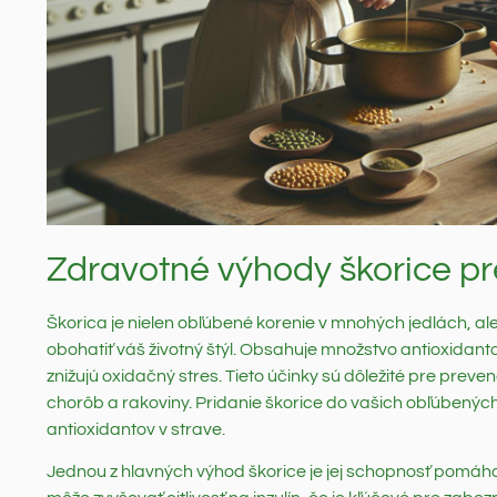
Zdravotné výhody škorice pr
Škorica je nielen obľúbené korenie v mnohých jedlách, a
obohatiť váš životný štýl. Obsahuje množstvo antioxidant
znižujú oxidačný stres. Tieto účinky sú dôležité pre pre
chorôb a rakoviny. Pridanie škorice do vašich obľúbenýc
antioxidantov v strave.
Jednou z hlavných výhod škorice je jej schopnosť pomáhať p