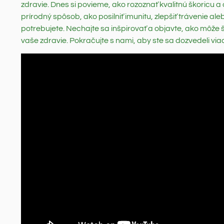
zdravie. Dnes si povieme, ako rozoznať kvalitnú škoricu a o
prírodný spôsob, ako posilniť imunitu, zlepšiť trávenie ale
potrebujete. Nechajte sa inšpirovať a objavte, ako môže š
vaše zdravie. Pokračujte s nami, aby ste sa dozvedeli via