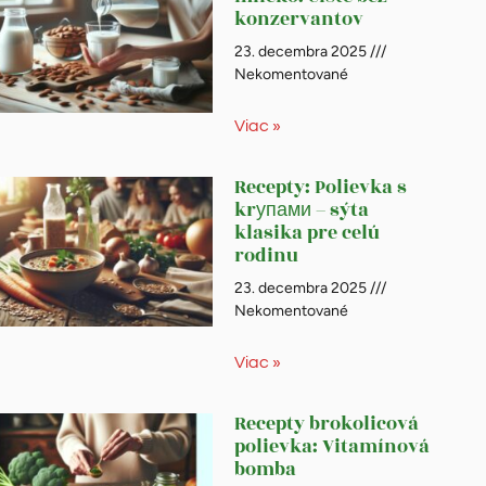
konzervantov
23. decembra 2025
Nekomentované
Viac »
Recepty: Polievka s
krупами – sýta
klasika pre celú
rodinu
23. decembra 2025
Nekomentované
Viac »
Recepty brokolicová
polievka: Vitamínová
bomba