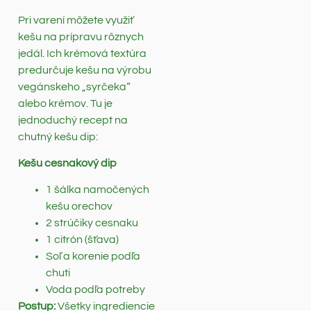
Pri varení môžete využiť
kešu na prípravu rôznych
jedál. Ich krémová textúra
predurčuje kešu na výrobu
vegánskeho „syrčeka“
alebo krémov. Tu je
jednoduchý recept na
chutný kešu dip:
Kešu cesnakový dip
1 šálka namočených
kešu orechov
2 strúčiky cesnaku
1 citrón (šťava)
Soľ a korenie podľa
chuti
Voda podľa potreby
Postup:
Všetky ingrediencie