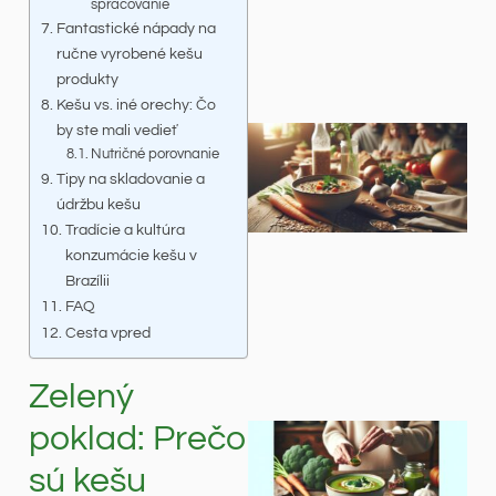
spracovanie
Fantastické nápady na
ručne vyrobené kešu
produkty
Kešu vs. iné orechy: Čo
by ste mali vedieť
Nutričné porovnanie
Tipy na skladovanie a
údržbu kešu
Tradície a kultúra
konzumácie kešu v
Brazílii
FAQ
Cesta vpred
Zelený
poklad: Prečo
sú kešu