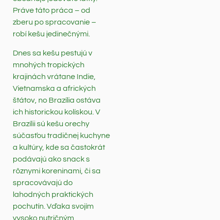
Práve táto práca – od
zberu po spracovanie –
robí kešu jedinečnými.
Dnes sa kešu pestujú v
mnohých tropických
krajinách vrátane Indie,
Vietnamska a afrických
štátov, no Brazília ostáva
ich historickou kolískou. V
Brazílii sú kešu orechy
súčasťou tradičnej kuchyne
a kultúry, kde sa častokrát
podávajú ako snack s
rôznymi koreninami, či sa
spracovávajú do
lahodných praktických
pochutín. Vďaka svojím
vysoko nutričným