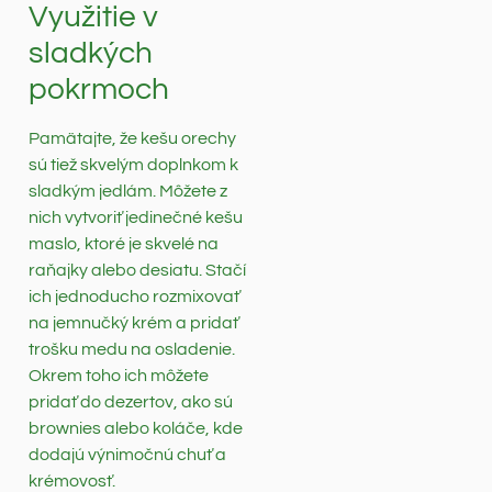
Využitie v
sladkých
pokrmoch
Pamätajte, že kešu orechy
sú tiež skvelým doplnkom k
sladkým jedlám. Môžete z
nich vytvoriť jedinečné kešu
maslo, ktoré je skvelé na
raňajky alebo desiatu. Stačí
ich jednoducho rozmixovať
na jemnučký krém a pridať
trošku medu na osladenie.
Okrem toho ich môžete
pridať do dezertov, ako sú
brownies alebo koláče, kde
dodajú výnimočnú chuť a
krémovosť.