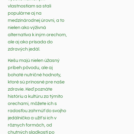
vlastnostiam sa stali
populárne aj na
medzinárodnej úrovni, a to
nielen ako výživná
alternatíva k iným orechom,
ale aj ako prísada do
zdravých jedál.
Kešu majú nielen úžasný
príbeh pôvodu, ale aj
bohaté nutričné hodnoty,
ktoré sú prínosné pre naše
zdravie. Keď poznáte
históriu a kultúru za týmito
orechami, môžete ich s
radosťou zahrnúť do svojho
jedálnička a užiť si ich v
rôznych formách, od
chutných sladkostí po