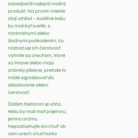
zabezpečili najlepší možný
produkt. Na prvom mieste
stojí vzhľad – kvalitné kešu
by mali byť svetlé, s
minimálnymi alebo
žiadnymi poškodením, čo
naznačuje ich čerstvosť.
Vyhnite sa orechom, ktoré
sú tmavé alebo majú
známky pliesne, pretože to
môže signalizovať zlú
skladovanie alebo
čerstvosť.
Ďalším faktorom je vôňa.
Kešu by mali mať príjemnú,
jemnú arómu.
Nepodceňujte ani chuť: ak
vám orech chutí horko