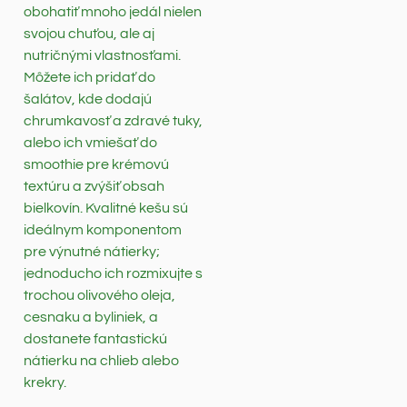
obohatiť mnoho jedál nielen
svojou chuťou, ale aj
nutričnými vlastnosťami.
Môžete ich pridať do
šalátov, kde dodajú
chrumkavosť a zdravé tuky,
alebo ich vmiešať do
smoothie pre krémovú
textúru a zvýšiť obsah
bielkovín. Kvalitné kešu sú
ideálnym komponentom
pre výnutné nátierky;
jednoducho ich rozmixujte s
trochou olivového oleja,
cesnaku a byliniek, a
dostanete fantastickú
nátierku na chlieb alebo
krekry.