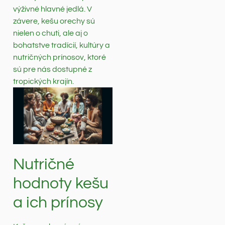
výživné hlavné jedlá. V
závere, kešu orechy sú
nielen o chuti, ale aj o
bohatstve tradícií, kultúry a
nutričných prínosov, ktoré
sú pre nás dostupné z
tropických krajín.
Nutričné
hodnoty kešu
a ich prínosy