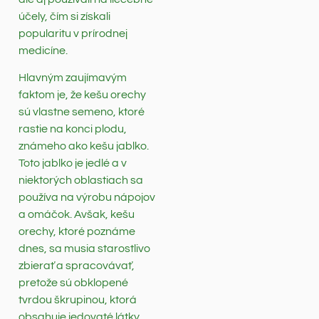
účely, čím si získali
popularitu v prírodnej
medicíne.
Hlavným zaujímavým
faktom je, že kešu orechy
sú vlastne semeno, ktoré
rastie na konci plodu,
známeho ako kešu jablko.
Toto jablko je jedlé a v
niektorých oblastiach sa
používa na výrobu nápojov
a omáčok. Avšak, kešu
orechy, ktoré poznáme
dnes, sa musia starostlivo
zbierať a spracovávať,
pretože sú obklopené
tvrdou škrupinou, ktorá
obsahuje jedovaté látky.