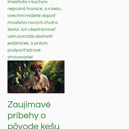
Kreativita v kuchyni
nepozná hranice, a s kešu
orechmi môžete objaviť
množstvo nových chutí a
textúr. Ich všestrannosť
vám pomôže obohatiť
jedálniček, a pritom
podporiť zdravé
stravovanie!
Zaujímavé
príbehy o
pôvode kešu