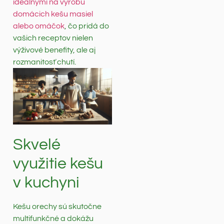
ideálnymi na výrobu
domácich kešu masiel
alebo omáčok
, čo pridá do
vašich receptov nielen
výživové benefity, ale aj
rozmanitosť chutí.
Skvelé
využitie kešu
v kuchyni
Kešu orechy sú skutočne
multifunkčné a dokážu