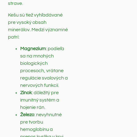
strave.
Kešu sú tiež vyhľadávané
pre vysoký obsah
minerálov. Medzi významné
patrí:
Magnezium
: podieľa
sa na mnohých
biologických
procesoch, vrátane
regulácie svalových a
nervových funkcií.
Zinok
: dôležitý pre
imunitný systém a
hojenie rán.
Železo
: nevyhnutné
pre tvorbu
hemoglobínu a
prenos kyslíka v krvi.