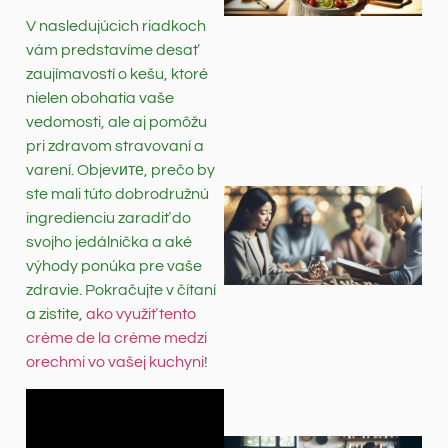
V nasledujúcich riadkoch
vám predstavíme desať
zaujímavostí o kešu, ktoré
nielen obohatia vaše
vedomosti, ale aj pomôžu
pri zdravom stravovaní a
varení. Objevите, prečo by
ste mali túto dobrodružnú
ingredienciu zaradiť do
svojho jedálnička a aké
výhody ponúka pre vaše
zdravie. Pokračujte v čítaní
a zistite,
ako využiť tento
crème de la crème medzi
orechmi vo vašej kuchyni
!