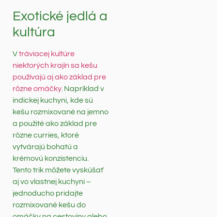
Exotické jedlá a
kultúra
V
tráviacej kultúre
niektorých krajín sa kešu
používajú aj ako základ pre
rôzne omáčky
. Napríklad v
indickej kuchyni, kde sú
kešu rozmixované na jemno
a použité ako základ pre
rôzne curries, ktoré
vytvárajú bohatú a
krémovú konzistenciu.
Tento trik môžete vyskúšať
aj vo vlastnej kuchyni –
jednoducho pridajte
rozmixované kešu do
omáčky na cestoviny alebo