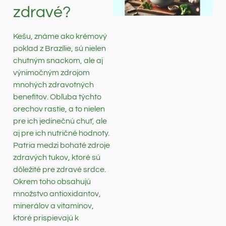
zdravé?
Kešu, známe ako krémový
poklad z Brazílie, sú nielen
chutným snackom, ale aj
výnimočným zdrojom
mnohých zdravotných
benefitov. Obľuba týchto
orechov rastie, a to nielen
pre ich jedinečnú chuť, ale
aj pre ich nutričné hodnoty.
Patria medzi bohaté zdroje
zdravých tukov, ktoré sú
dôležité pre zdravé srdce.
Okrem toho obsahujú
množstvo antioxidantov,
minerálov a vitamínov,
ktoré prispievajú k