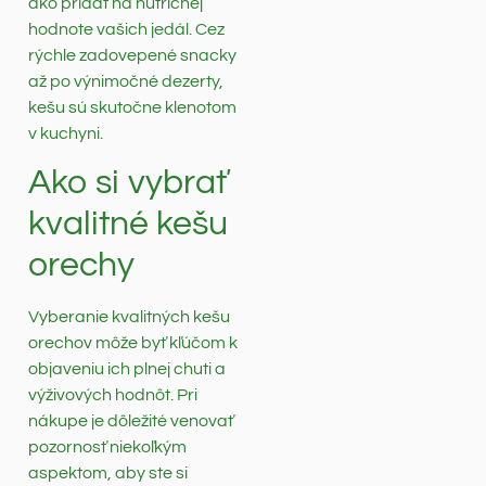
ako pridať na nutričnej
hodnote vašich jedál. Cez
rýchle zadovepené snacky
až po výnimočné dezerty,
kešu sú skutočne klenotom
v kuchyni.
Ako si vybrať
kvalitné kešu
orechy
Vyberanie kvalitných kešu
orechov môže byť kľúčom k
objaveniu ich plnej chuti a
výživových hodnôt. Pri
nákupe je dôležité venovať
pozornosť niekoľkým
aspektom, aby ste si