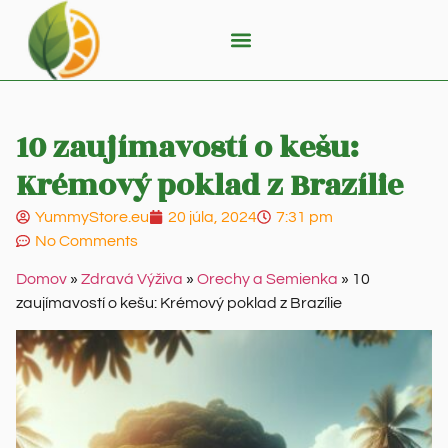
10 zaujímavostí o kešu:
Krémový poklad z Brazílie
YummyStore.eu
20 júla, 2024
7:31 pm
No Comments
Domov
»
Zdravá Výživa
»
Orechy a Semienka
»
10
zaujímavostí o kešu: Krémový poklad z Brazílie