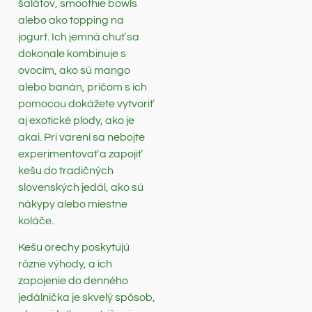
šalátov, smoothie bowls
alebo ako topping na
jogurt. Ich jemná chuť sa
dokonale kombinuje s
ovocím, ako sú mango
alebo banán, pričom s ich
pomocou dokážete vytvoriť
aj exotické plody, ako je
akai. Pri varení sa nebojte
experimentovať a zapojiť
kešu do tradičných
slovenských jedál, ako sú
nákypy alebo miestne
koláče.
Kešu orechy poskytujú
rôzne výhody, a ich
zapojenie do denného
jedálnička je skvelý spôsob,