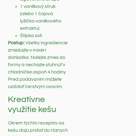
1 vanilkový struk
(alebo 1 čajová
lyžička vanilkového
extraktu)
Štipka soli
Postup:
Všetky ingrediencie
zmiešajte v mixéri
dohladka. Nalejte zmes do
formy a nechajte stuhnúť v
chladničke aspoň 4 hodiny.
Pred podávaním môžete
ozdobiť čerstvým ovocím.
Kreatívne
využitie kešu
Okrem týchto receptov sa
kešu dajú pridať do rôznych