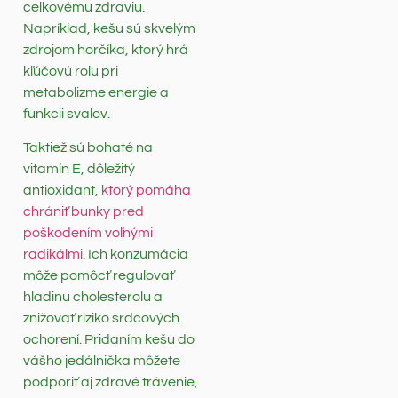
celkovému zdraviu.
Napríklad, kešu sú skvelým
zdrojom horčíka, ktorý hrá
kľúčovú rolu pri
metabolizme energie a
funkcii svalov.
Taktiež sú bohaté na
vitamín E, dôležitý
antioxidant,
ktorý pomáha
chrániť bunky pred
poškodením voľnými
radikálmi
. Ich konzumácia
môže pomôcť regulovať
hladinu cholesterolu a
znižovať riziko srdcových
ochorení. Pridaním kešu do
vášho jedálnička môžete
podporiť aj zdravé trávenie,