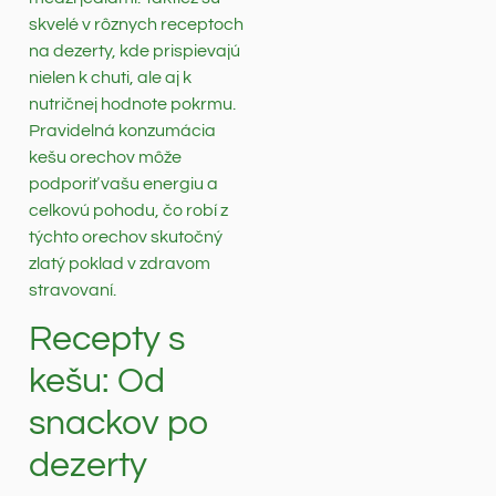
skvelé v rôznych receptoch
na dezerty, kde prispievajú
nielen k chuti, ale aj k
nutričnej hodnote pokrmu.
Pravidelná konzumácia
kešu orechov môže
podporiť vašu energiu a
celkovú pohodu, čo robí z
týchto orechov skutočný
zlatý poklad v zdravom
stravovaní.
Recepty s
kešu: Od
snackov po
dezerty