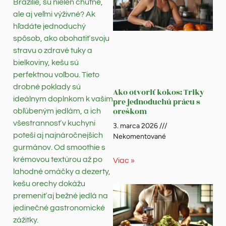
Brazílie, sú nielen chutné,
ale aj veľmi výživné? Ak
hľadáte jednoduchý
spôsob, ako obohatiť svoju
stravu o zdravé tuky a
bielkoviny, kešu sú
perfektnou voľbou. Tieto
drobné poklady sú
Ako otvoriť kokos: Triky
ideálnym doplnkom k vašim
pre jednoduchú prácu s
oreškom
obľúbeným jedlám, a ich
všestrannosť v kuchyni
3. marca 2026
poteší aj najnáročnejších
Nekomentované
gurmánov. Od smoothie s
krémovou textúrou až po
Viac »
lahodné omáčky a dezerty,
kešu orechy dokážu
premeniť aj bežné jedlá na
jedinečné gastronomické
zážitky.