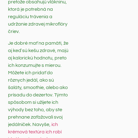
pretože obsahujú vlákninu,
ktorá je potrebná na
reguláciu trávenia a
udržanie zdravej mikroflóry
čriev.
Je dobré mať na pamäti, že
aj keď sú kešu zdravé, majú
aj kalorickú hodnotu, preto
ich konzumujte s mierou.
Môžete ich pridať do
rôznych jedál, ako sú
šaláty, smoothie, alebo ako
prísadu do dezertov. Týmto
spôsobom si užijete ich
výhody bez toho, aby ste
prehnane zaťažovali svoj
jedálniček. Navyše,
ich
krémová textúra ich robí