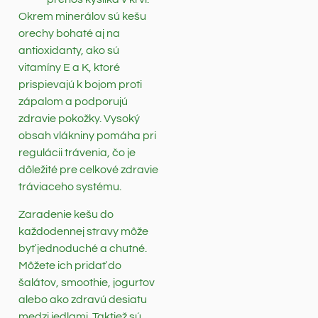
Okrem minerálov sú kešu
orechy bohaté aj na
antioxidanty, ako sú
vitamíny E a K, ktoré
prispievajú k bojom proti
zápalom a podporujú
zdravie pokožky. Vysoký
obsah vlákniny pomáha pri
regulácii trávenia, čo je
dôležité pre celkové zdravie
tráviaceho systému.
Zaradenie kešu do
každodennej stravy môže
byť jednoduché a chutné.
Môžete ich pridať do
šalátov, smoothie, jogurtov
alebo ako zdravú desiatu
medzi jedlami. Taktiež sú