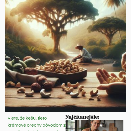
Najčítanejšie:
Viete, že kešu, tieto
krémové orechy pôvodom z