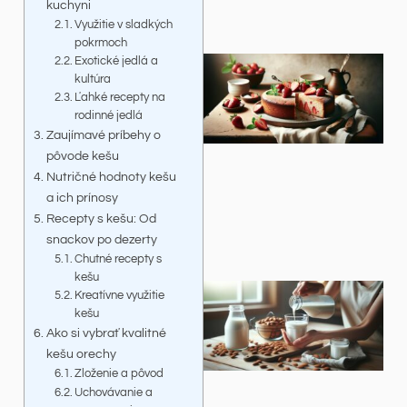
kuchyni
Využitie v sladkých
pokrmoch
Exotické jedlá a
kultúra
Ľahké recepty na
rodinné jedlá
Zaujímavé príbehy o
pôvode kešu
Nutričné hodnoty kešu
a ich prínosy
Recepty s kešu: Od
snackov po dezerty
Chutné recepty s
kešu
Kreatívne využitie
kešu
Ako si vybrať kvalitné
kešu orechy
Zloženie a pôvod
Uchovávanie a