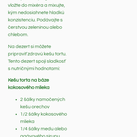
vložte do mixéra a mixujte,
kým nedosiahnete hladkú
konzistenciu. Podávajte s
čerstvou zeleninou alebo
chlebom.
Na dezert si môžete
pripraviť zdravú kešu tortu.
Tento dezert spojí sladkosť
s nutričnými hodnotami:
Kešu torta na báze
kokosového mlieka
2 šálky namočených
kešu orechov
1/2 šálky kokosového
mlieka
1/4 šálky medu alebo
agávového sirupu