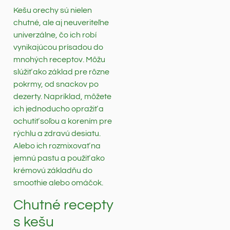
Kešu orechy sú nielen
chutné, ale aj neuveriteľne
univerzálne, čo ich robí
vynikajúcou prísadou do
mnohých receptov. Môžu
slúžiť ako základ pre rôzne
pokrmy, od snackov po
dezerty. Napríklad, môžete
ich jednoducho opražiť a
ochutiť soľou a korením pre
rýchlu a zdravú desiatu.
Alebo ich rozmixovať na
jemnú pastu a použiť ako
krémovú základňu do
smoothie alebo omáčok.
Chutné recepty
s kešu