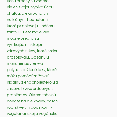
Kešu orechy sú známe
nielen svojou vynikajúcou
chuťou, ale aj bohatými
nutričnými hodnotami,
ktoré prispievajú k nášmu
zdraviu. Tieto malé, ale
mocné orechy sú
vynikajúcim zdrojom
zdravých tukov, ktoré srdcu
prospievajú. Obsahujú
mononenasýtené a
polynenasýtené tuky, ktoré
môžu pomôcť znižovať
hladinu zlého cholesterolu a
znižovať riziko srdcových
problémov. Okrem toho sú
bohaté na bielkoviny, čo ich
robí skvelým doplnkom k
vegetariánskej a vegánskej