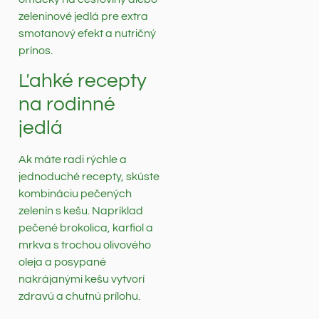
zeleninové jedlá pre extra
smotanový efekt a nutričný
prínos.
Ľahké recepty
na rodinné
jedlá
Ak máte radi rýchle a
jednoduché recepty, skúste
kombináciu pečených
zelenín s kešu. Napríklad
pečené brokolica, karfiol a
mrkva s trochou olivového
oleja a posypané
nakrájanými kešu vytvorí
zdravú a chutnú prílohu.