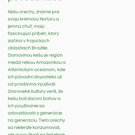
Kešu orechy, známe pre
svoju krémovú textúru a
jemnú chuť, majú
fascinujúci príbeh, ktorý
začína v tropických
oblastiach Brazílie.
Domovinou kešu je región
medzi riekou Amazonkou a
Atlantickým oceánom, kde
ich pôvodní obyvatelia už
od pradávna využívali.
Staroveké kultúry verili, že
kešu boli darom bohov a
ich používanie sa
odovzdávalo z generácie
na generáciu. Tieto orechy
sa nielenže konzumovali,
ale aj používali na liečebné