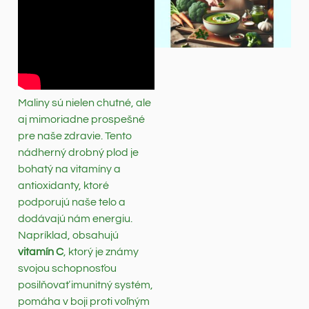
Maliny sú nielen chutné, ale
aj mimoriadne prospešné
pre naše zdravie. Tento
nádherný drobný plod je
bohatý na vitamíny a
antioxidanty, ktoré
podporujú naše telo a
dodávajú nám energiu.
Napríklad, obsahujú
vitamín C
, ktorý je známy
svojou schopnosťou
posilňovať imunitný systém,
pomáha v boji proti voľným