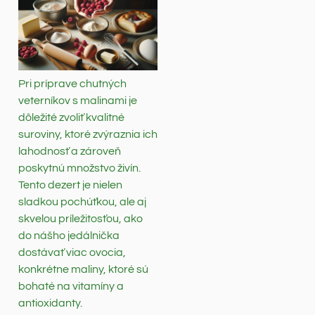
Pri príprave chutných
veterníkov s malinami je
dôležité zvoliť kvalitné
suroviny, ktoré zvýraznia ich
lahodnosť a zároveň
poskytnú množstvo živín.
Tento dezert je nielen
sladkou pochúťkou, ale aj
skvelou príležitosťou, ako
do nášho jedálnička
dostávať viac ovocia,
konkrétne maliny, ktoré sú
bohaté na vitamíny a
antioxidanty.