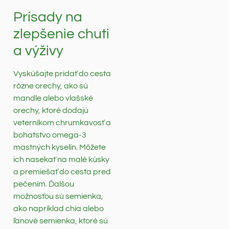
Prísady na
zlepšenie chuti
a výživy
Vyskúšajte pridať do cesta
rôzne orechy, ako sú
mandle alebo vlašské
orechy, ktoré dodajú
veterníkom chrumkavosť a
bohatstvo omega-3
mastných kyselín. Môžete
ich nasekať na malé kúsky
a premiešať do cesta pred
pečením. Ďalšou
možnosťou sú semienka,
ako napríklad chia alebo
ľanové semienka, ktoré sú