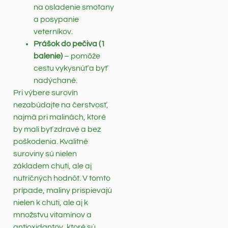
na osladenie smotany
a posypanie
veterníkov.
Prášok do pečiva (1
balenie)
– pomôže
cestu vykysnúť a byť
nadýchané.
Pri výbere surovín
nezabúdajte na čerstvosť,
najmä pri malinách, ktoré
by mali byť zdravé a bez
poškodenia. Kvalitné
suroviny sú nielen
základem chuti, ale aj
nutričných hodnôt. V tomto
prípade, maliny prispievajú
nielen k chuti, ale aj k
množstvu vitamínov a
antioxidantov, ktoré sú