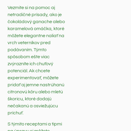
Vezmite si na pomoc aj
netradičné prísady, ako je
čokoládový ganache alebo
karamelová omáčka, ktoré
môžete elegantne naliať na
vrch veterníkov pred
podávaním. Týmto
spôsobom ešte viac
zvýrazníte ich chuťový
potenciál. Ak chcete
experimentovať, môžete
pridať aj jemne nastrúhanú
citronovú kôru alebo mletú
škoricu, ktoré dodajú
nečakanú a osviežujúcu
príchuť.
S týmito receptami a tipmi