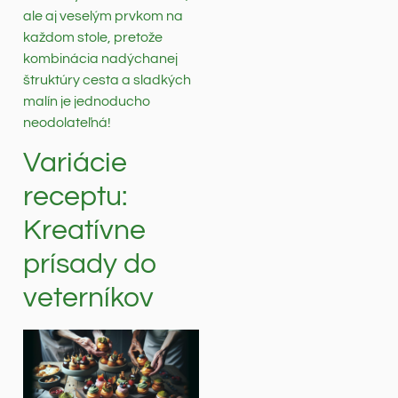
ale aj veselým prvkom na
každom stole, pretože
kombinácia nadýchanej
štruktúry cesta a sladkých
malín je jednoducho
neodolateľná!
Variácie
receptu:
Kreatívne
prísady do
veterníkov