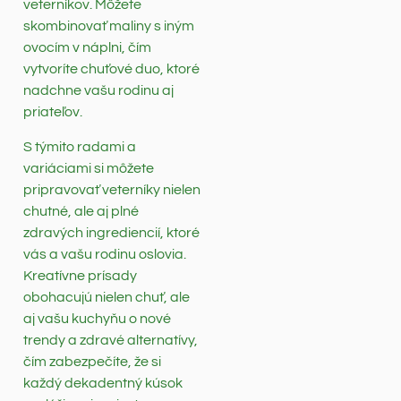
veterníkov. Môžete
skombinovať maliny s iným
ovocím v náplni, čím
vytvoríte chuťové duo, ktoré
nadchne vašu rodinu aj
priateľov.
S týmito radami a
variáciami si môžete
pripravovať veterníky nielen
chutné, ale aj plné
zdravých ingrediencií, ktoré
vás a vašu rodinu oslovia.
Kreatívne prísady
obohacujú nielen chuť, ale
aj vašu kuchyňu o nové
trendy a zdravé alternatívy,
čím zabezpečíte, že si
každý dekadentný kúsok