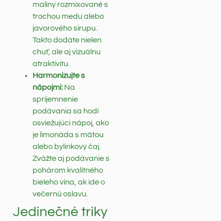
maliny rozmixované s
trochou medu alebo
javorového sirupu.
Takto dodáte nielen
chuť, ale aj vizuálnu
atraktivitu.
Harmonizujte s
nápojmi:
Na
spríjemnenie
podávania sa hodí
osviežujúci nápoj, ako
je limonáda s mätou
alebo bylinkový čaj.
Zvážte aj podávanie s
pohárom kvalitného
bieleho vína, ak ide o
večernú oslavu.
Jedinečné triky