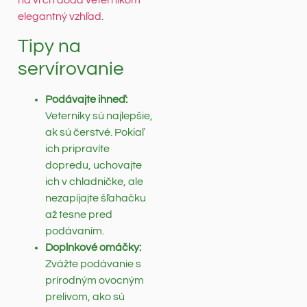
na vrch dodá veterníkom
elegantný vzhľad
.
Tipy na
servírovanie
Podávajte ihneď:
Veterníky sú najlepšie,
ak sú čerstvé. Pokiaľ
ich pripravíte
dopredu, uchovajte
ich v chladničke, ale
nezapíjajte šľahačku
až tesne pred
podávaním.
Doplnkové omáčky:
Zvážte podávanie s
prírodným ovocným
prelivom, ako sú