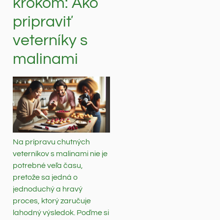
krokom: Ako
pripraviť
veterníky s
malinami
Na prípravu chutných
veterníkov s malinami nie je
potrebné veľa času,
pretože sa jedná o
jednoduchý a hravý
proces, ktorý zaručuje
lahodný výsledok. Poďme si