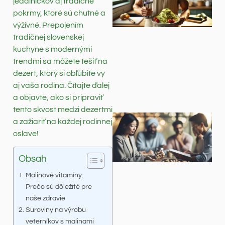
jedálničkov aj tradičné
pokrmy, ktoré sú chutné a
výživné. Prepojením
tradičnej slovenskej
kuchyne s modernými
trendmi sa môžete tešiť na
dezert, ktorý si obľúbite vy
aj vaša rodina. Čítajte ďalej
a objavte, ako si pripraviť
tento skvost medzi dezertmi
a zažiariť na každej rodinnej
oslave!
Obsah
Malinové vitamíny:
Prečo sú dôležité pre
naše zdravie
Suroviny na výrobu
veterníkov s malinami