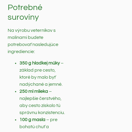
Potrebné
suroviny
Na výrobu veterníkov s
malinami budete
potrebovať nasledujúce
ingrediencie:
350 g hladkej múky
–
základ pre cesto,
ktoré by malo byť
nadýchané a jemné.
250 ml mlieka
–
najlepšie čerstvého,
aby cesto získalo tú
správnu konzistenciu.
100 g masla
– pre
bohatú chuť a