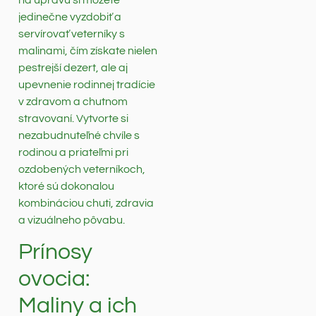
na úpravu si môžete
jedinečne vyzdobiť a
servírovať veterníky s
malinami, čím získate nielen
pestrejší dezert, ale aj
upevnenie rodinnej tradície
v zdravom a chutnom
stravovaní. Vytvorte si
nezabudnuteľné chvíle s
rodinou a priateľmi pri
ozdobených veterníkoch,
ktoré sú dokonalou
kombináciou chuti, zdravia
a vizuálneho pôvabu.
Prínosy
ovocia:
Maliny a ich