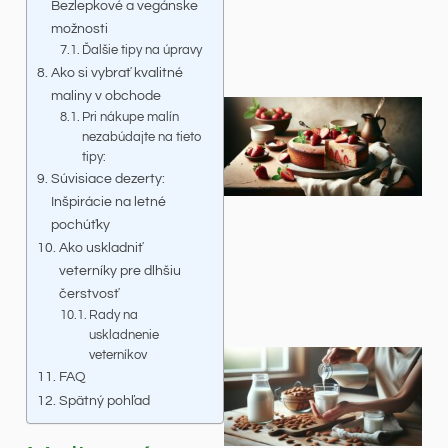
Bezlepkové a vegánske
možnosti
Ďalšie tipy na úpravy
Ako si vybrať kvalitné
maliny v obchode
Pri nákupe malín
nezabúdajte na tieto
tipy:
Súvisiace dezerty:
Inšpirácie na letné
pochúťky
Ako uskladniť
veterníky pre dlhšiu
čerstvosť
Rady na
uskladnenie
veterníkov
FAQ
Spätný pohľad