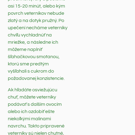
asi 15-20 minút, alebo kým
povrch veterníkov nebude
zlatý a na dotyk pružný. Po
upečení necháme veterníky
chvíľu vychladnúť na
mriežke, a následne ich
môžeme naplniť
šľahačkovou smotanou,
ktorú sme predtým
vyšľahali s cukrom do
požadovanej konzistencie.
Ak hľadáte osviežujúcu
chuť, môžete veterníky
podávať s dalším ovocím
alebo ich ozdobiť ešte
niekoľkými malinami
navrchu. Takto pripravené
veterníky sú nielen chutné,