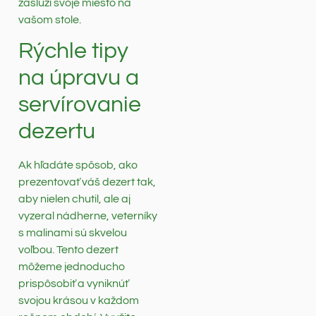
zaslúži svoje miesto na
vašom stole.
Rýchle tipy
na úpravu a
servírovanie
dezertu
Ak hľadáte spôsob, ako
prezentovať váš dezert tak,
aby nielen chutil, ale aj
vyzeral nádherne, veterníky
s malinami sú skvelou
voľbou. Tento dezert
môžeme jednoducho
prispôsobiť a vyniknúť
svojou krásou v každom