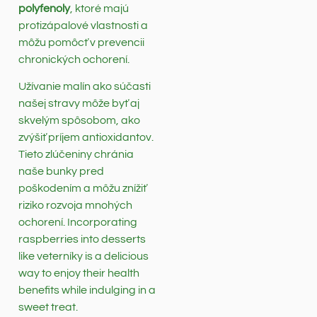
polyfenoly
, ktoré majú
protizápalové vlastnosti a
môžu pomôcť v prevencii
chronických ochorení.
Užívanie malín ako súčasti
našej stravy môže byť aj
skvelým spôsobom, ako
zvýšiť príjem antioxidantov.
Tieto zlúčeniny chránia
naše bunky pred
poškodením a môžu znížiť
riziko rozvoja mnohých
ochorení. Incorporating
raspberries into desserts
like veterníky is a delicious
way to enjoy their health
benefits while indulging in a
sweet treat.