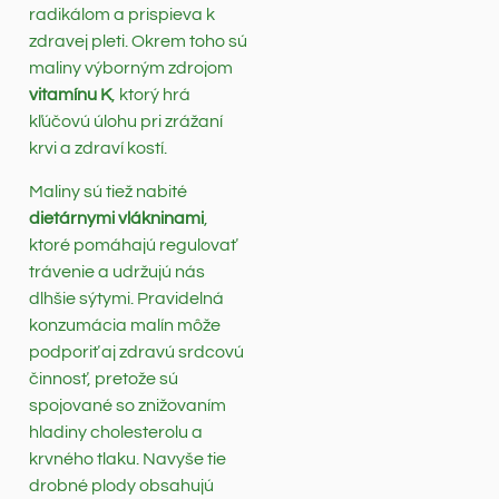
radikálom a prispieva k
zdravej pleti. Okrem toho sú
maliny výborným zdrojom
vitamínu K
, ktorý hrá
kľúčovú úlohu pri zrážaní
krvi a zdraví kostí.
Maliny sú tiež nabité
dietárnymi vlákninami
,
ktoré pomáhajú regulovať
trávenie a udržujú nás
dlhšie sýtymi. Pravidelná
konzumácia malín môže
podporiť aj zdravú srdcovú
činnosť, pretože sú
spojované so znižovaním
hladiny cholesterolu a
krvného tlaku. Navyše tie
drobné plody obsahujú