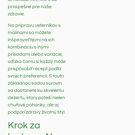
prospešné pre naše
zdravie.
Na prípravu veterníkov s
malinami sa môžete
inšpirovať tipmi na ich
kombináciu s inými
prísadami alebo variácie,
vďaka čomu si každý môže
prispôsobiť recept podľa
svojich preferencií. S touto
základnou sadou surovín
sa dostanete ku skvelému
dezertu, ktorý poteší nielen
chuťové poháriky, ale aj
podporí zdravý životný štýl.
Krok za