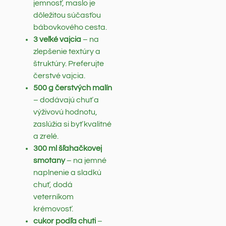
jemnosť, maslo je
dôležitou súčasťou
bábovkového cesta.
3 veľké vajcia
– na
zlepšenie textúry a
štruktúry. Preferujte
čerstvé vajcia.
500 g čerstvých malín
– dodávajú chuť a
výživovú hodnotu,
zaslúžia si byť kvalitné
a zrelé.
300 ml šľahačkovej
smotany
– na jemné
naplnenie a sladkú
chuť, dodá
veterníkom
krémovosť.
cukor podľa chuti
–