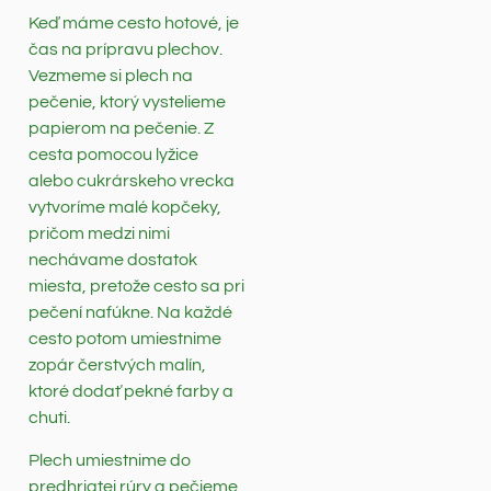
Keď máme cesto hotové, je
čas na prípravu plechov.
Vezmeme si plech na
pečenie, ktorý vystelieme
papierom na pečenie. Z
cesta pomocou lyžice
alebo cukrárskeho vrecka
vytvoríme malé kopčeky,
pričom medzi nimi
nechávame dostatok
miesta, pretože cesto sa pri
pečení nafúkne. Na každé
cesto potom umiestnime
zopár čerstvých malín,
ktoré dodať pekné farby a
chuti.
Plech umiestnime do
predhriatej rúry a pečieme