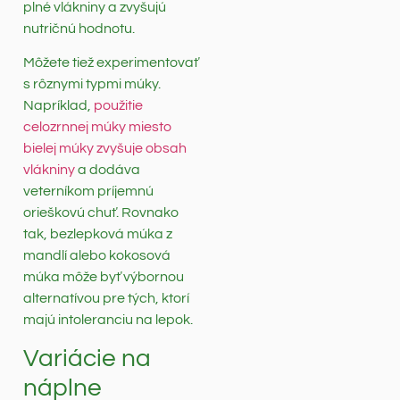
plné vlákniny a zvyšujú
nutričnú hodnotu.
Môžete tiež experimentovať
s rôznymi typmi múky.
Napríklad,
použitie
celozrnnej múky miesto
bielej múky zvyšuje obsah
vlákniny
a dodáva
veterníkom príjemnú
orieškovú chuť. Rovnako
tak, bezlepková múka z
mandlí alebo kokosová
múka môže byť výbornou
alternatívou pre tých, ktorí
majú intoleranciu na lepok.
Variácie na
náplne