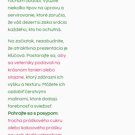
ročnom období. Využite
niekoľko tipov na úpravu a
servírovanie, ktoré zaručia,
že váš dezert si získa srdcia
každého, kto ho ochutná.
Na začiatok, nezabudnite,
že atraktívna prezentácia je
kľúčová. Postarajte sa,
aby
sa veterníky podávali na
krásnom tanieri alebo
stojane
, ktorý zdôrazní ich
výšku a textúru. Môžete ich
ozdobiť čerstvými
malinami, ktoré dodajú
farebnosť a sviežosť.
Pohrajte sa s posypom:
trocha práškového cukru
alebo kakaového prášku