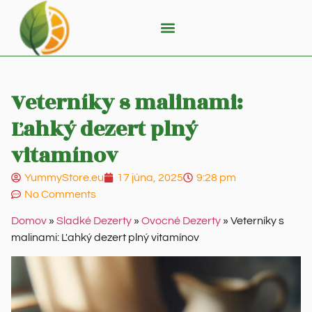
Veterníky s malinami:
Ľahký dezert plný
vitamínov
YummyStore.eu
17 júna, 2025
9:28 pm
No Comments
Domov
»
Sladké Dezerty
»
Ovocné Dezerty
»
Veterníky s
malinami: Ľahký dezert plný vitamínov