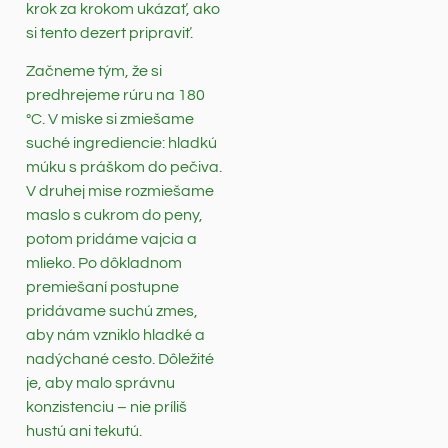
krok za krokom ukázať, ako
si tento dezert pripraviť.
Začneme tým, že si
predhrejeme rúru na 180
°C. V miske si zmiešame
suché ingrediencie: hladkú
múku s práškom do pečiva.
V druhej mise rozmiešame
maslo s cukrom do peny,
potom pridáme vajcia a
mlieko. Po dôkladnom
premiešaní postupne
pridávame suchú zmes,
aby nám vzniklo hladké a
nadýchané cesto. Dôležité
je, aby malo správnu
konzistenciu – nie príliš
hustú ani tekutú.