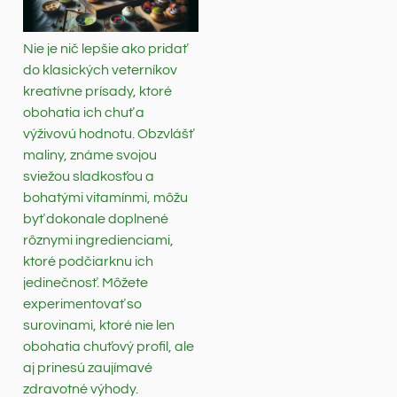
Nie je nič lepšie ako pridať
do klasických veterníkov
kreatívne prísady, ktoré
obohatia ich chuť a
výživovú hodnotu. Obzvlášť
maliny, známe svojou
sviežou sladkosťou a
bohatými vitamínmi, môžu
byť dokonale doplnené
rôznymi ingredienciami,
ktoré podčiarknu ich
jedinečnosť. Môžete
experimentovať so
surovinami, ktoré nie len
obohatia chuťový profil, ale
aj prinesú zaujímavé
zdravotné výhody.