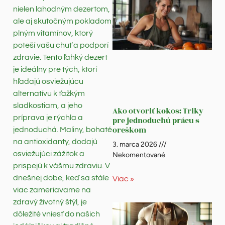
nielen lahodným dezertom,
ale aj skutočným pokladom
plným vitamínov, ktorý
poteší vašu chuť a podporí
zdravie. Tento ľahký dezert
je ideálny pre tých, ktorí
hľadajú osviežujúcu
alternatívu k ťažkým
sladkostiam, a jeho
Ako otvoriť kokos: Triky
príprava je rýchla a
pre jednoduchú prácu s
oreškom
jednoduchá. Maliny, bohaté
na antioxidanty, dodajú
3. marca 2026
osviežujúci zážitok a
Nekomentované
prispejú k vášmu zdraviu. V
dnešnej dobe, keď sa stále
Viac »
viac zameriavame na
zdravý životný štýl, je
dôležité vniesť do našich