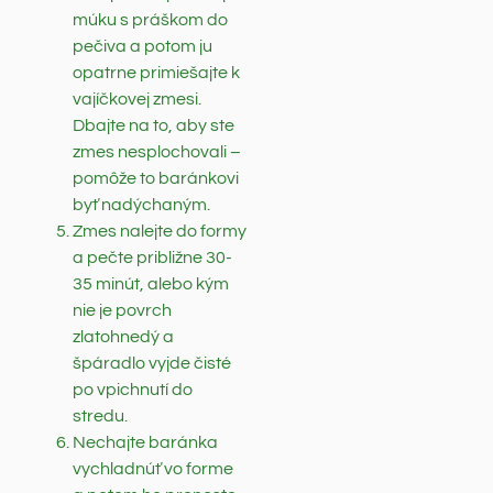
múku s práškom do
pečiva a potom ju
opatrne primiešajte k
vajíčkovej zmesi.
Dbajte na to, aby ste
zmes nesplochovali –
pomôže to baránkovi
byť nadýchaným.
Zmes nalejte do formy
a pečte približne 30-
35 minút, alebo kým
nie je povrch
zlatohnedý a
špáradlo vyjde čisté
po vpichnutí do
stredu.
Nechajte baránka
vychladnúť vo forme