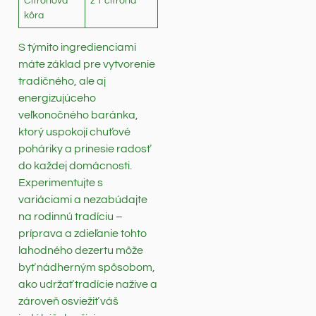
Citrónová
z 1 citróna
kôra
S týmito ingredienciami
máte základ pre vytvorenie
tradičného, ale aj
energizujúceho
veľkonočného baránka,
ktorý uspokojí chuťové
poháriky a prinesie radosť
do každej domácnosti.
Experimentujte s
variáciami a nezabúdajte
na rodinnú tradíciu –
príprava a zdieľanie tohto
lahodného dezertu môže
byť nádherným spôsobom,
ako udržať tradície nažive a
zároveň osviežiť váš