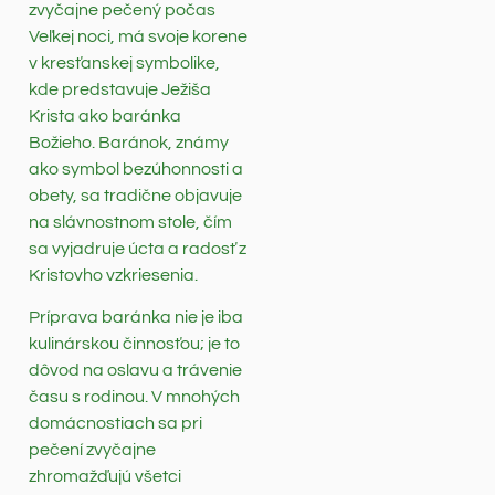
zvyčajne pečený počas
Veľkej noci, má svoje korene
v kresťanskej symbolike,
kde predstavuje Ježiša
Krista ako baránka
Božieho. Baránok, známy
ako symbol bezúhonnosti a
obety, sa tradične objavuje
na slávnostnom stole, čím
sa vyjadruje úcta a radosť z
Kristovho vzkriesenia.
Príprava baránka nie je iba
kulinárskou činnosťou; je to
dôvod na oslavu a trávenie
času s rodinou. V mnohých
domácnostiach sa pri
pečení zvyčajne
zhromažďujú všetci