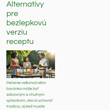
Alternatívy
pre
bezlepkovú
verziu
receptu
Pečenie veľkonočného
baránka môže byť
zábavným a chutným
spôsobom, ako si uchovať
tradíciu, aj keď musíte