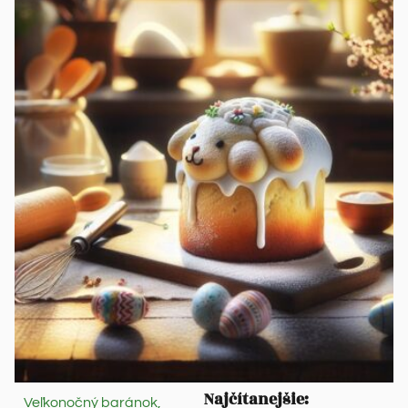
Najčítanejšie:
Veľkonočný baránok,