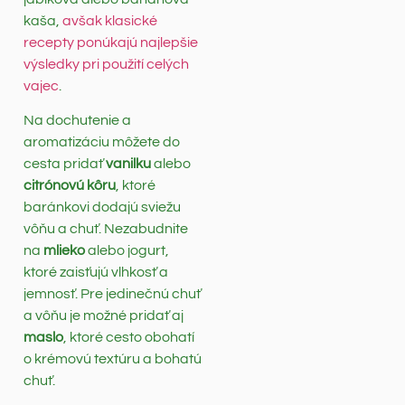
kaša,
avšak klasické
recepty ponúkajú najlepšie
výsledky pri použití celých
vajec
.
Na dochutenie a
aromatizáciu môžete do
cesta pridať
vanilku
alebo
citrónovú kôru
, ktoré
baránkovi dodajú sviežu
vôňu a chuť. Nezabudnite
na
mlieko
alebo jogurt,
ktoré zaisťujú vlhkosť a
jemnosť. Pre jedinečnú chuť
a vôňu je možné pridať aj
maslo
, ktoré cesto obohatí
o krémovú textúru a bohatú
chuť.