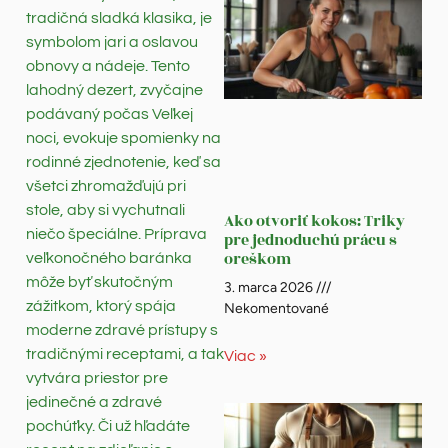
tradičná sladká klasika, je
symbolom jari a oslavou
obnovy a nádeje. Tento
lahodný dezert, zvyčajne
podávaný počas Veľkej
noci, evokuje spomienky na
rodinné zjednotenie, keď sa
všetci zhromažďujú pri
stole, aby si vychutnali
Ako otvoriť kokos: Triky
niečo špeciálne. Príprava
pre jednoduchú prácu s
oreškom
veľkonočného baránka
môže byť skutočným
3. marca 2026
zážitkom, ktorý spája
Nekomentované
moderne zdravé prístupy s
tradičnými receptami, a tak
Viac »
vytvára priestor pre
jedinečné a zdravé
pochúťky. Či už hľadáte