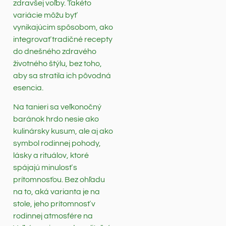
zdravšej voľby. Takéto
variácie môžu byť
vynikajúcim spôsobom, ako
integrovať tradičné recepty
do dnešného zdravého
životného štýlu, bez toho,
aby sa stratila ich pôvodná
esencia.
Na tanieri sa veľkonočný
baránok hrdo nesie ako
kulinársky kusum, ale aj ako
symbol rodinnej pohody,
lásky a rituálov, ktoré
spájajú minulosť s
prítomnosťou. Bez ohľadu
na to, aká varianta je na
stole, jeho prítomnosť v
rodinnej atmosfére na