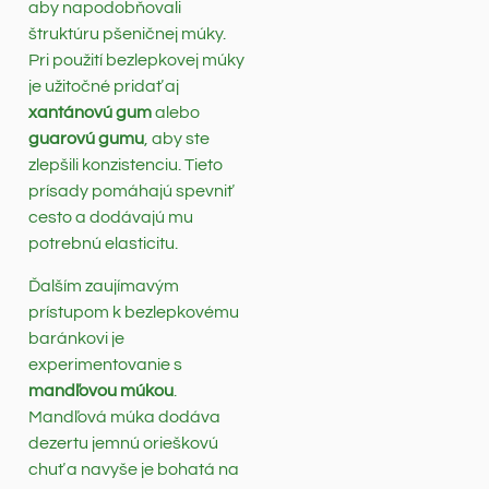
aby napodobňovali
štruktúru pšeničnej múky.
Pri použití bezlepkovej múky
je užitočné pridať aj
xantánovú gum
alebo
guarovú gumu
, aby ste
zlepšili konzistenciu. Tieto
prísady pomáhajú spevniť
cesto a dodávajú mu
potrebnú elasticitu.
Ďalším zaujímavým
prístupom k bezlepkovému
baránkovi je
experimentovanie s
mandľovou múkou
.
Mandľová múka dodáva
dezertu jemnú orieškovú
chuť a navyše je bohatá na