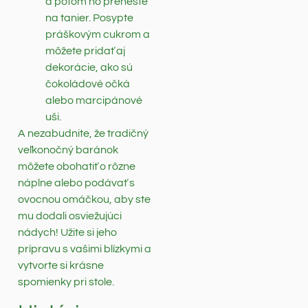
a potom ho preneste
na tanier. Posypte
práškovým cukrom a
môžete pridať aj
dekorácie, ako sú
čokoládové očká
alebo marcipánové
uši.
A nezabudnite, že tradičný
veľkonočný baránok
môžete obohatiť o rôzne
náplne alebo podávať s
ovocnou omáčkou, aby ste
mu dodali osviežujúci
nádych! Užite si jeho
prípravu s vašimi blízkymi a
vytvorte si krásne
spomienky pri stole.