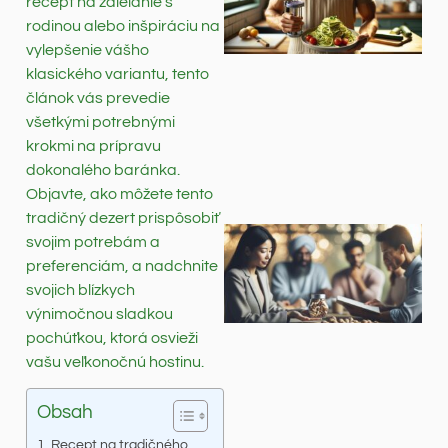
recept na zdieľanie s
rodinou alebo inšpiráciu na
vylepšenie vášho
klasického variantu, tento
článok vás prevedie
všetkými potrebnými
krokmi na prípravu
dokonalého baránka.
Objavte, ako môžete tento
tradičný dezert prispôsobiť
svojim potrebám a
preferenciám, a nadchnite
svojich blízkych
výnimočnou sladkou
pochúťkou, ktorá osvieži
vašu veľkonočnú hostinu.
Obsah
Recept na tradičného