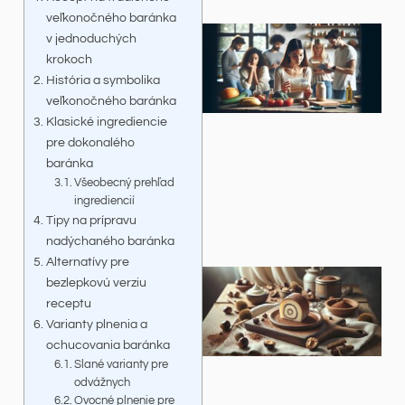
veľkonočného baránka
v jednoduchých
krokoch
História a symbolika
veľkonočného baránka
Klasické ingrediencie
pre dokonalého
baránka
Všeobecný prehľad
ingrediencií
Tipy na prípravu
nadýchaného baránka
Alternatívy pre
bezlepkovú verziu
receptu
Varianty plnenia a
ochucovania baránka
Slané varianty pre
odvážnych
Ovocné plnenie pre