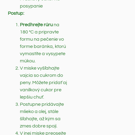
posypanie
Postup:
Predhrejte rúru
na
180 °C a pripravte
formu na pečenie vo
forme baránka, ktorú
vymastíte a vysypete
múkou.
V miske vyšľahajte
vajcia so cukrom do
peny. Môžete pridať aj
vanilkový cukor pre
lepšiu chuť.
Postupne pridávajte
mlieko a olej, stále
šľahajte, až kým sa
zmes dobre spojí.
V inej miske preosejte