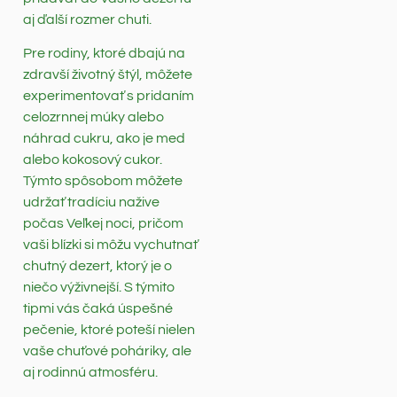
aj ďalší rozmer chuti.
Pre rodiny, ktoré dbajú na
zdravší životný štýl, môžete
experimentovať s pridaním
celozrnnej múky alebo
náhrad cukru, ako je med
alebo kokosový cukor.
Týmto spôsobom môžete
udržať tradíciu nažive
počas Veľkej noci, pričom
vaši blízki si môžu vychutnať
chutný dezert, ktorý je o
niečo výživnejší. S týmito
tipmi vás čaká úspešné
pečenie, ktoré poteší nielen
vaše chuťové poháriky, ale
aj rodinnú atmosféru.