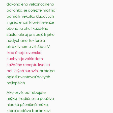
dokonalého veľkonočného
baránka, je dôležité mať na
pamäti niekoľko kľúčových
ingrediencií, ktoré nielenže
obohatia chuť každého
sústa, ale aj prispejú k jeho
nadýchanej textúre a
atraktívnemu vzhľadu. V
tradičnej slovenskej
kuchyni je základom
každého receptu kvalita
použitých surovín
, preto sa
oplatí investovať do tých
najlepších.
Ako prvé, potrebujete
múku
, tradične sa používa
hladká pšeničná múka,
ktorá dodáva baránkovi