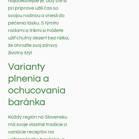
najdôležitejšie je, aby ste si
pri príprave užili čas so
svojou rodinou a vnesli do
pečenia lásku. S týmito
radami a trikmi si môžete
užiť chutný dezert bez rizika,
že ohrozíte svoj zdravý
životný štýl.
Varianty
plnenia a
ochucovania
baránka
Každý región na Slovensku
má svoje vlastné tradície a
variácie receptov na