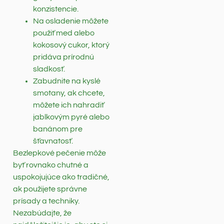
konzistencie.
Na osladenie môžete
použiť med alebo
kokosový cukor, ktorý
pridáva prírodnú
sladkosť.
Zabudnite na kyslé
smotany, ak chcete,
môžete ich nahradiť
jablkovým pyré alebo
banánom pre
šťavnatosť.
Bezlepkové pečenie môže
byť rovnako chutné a
uspokojujúce ako tradičné,
ak použijete správne
prísady a techniky.
Nezabúdajte, že