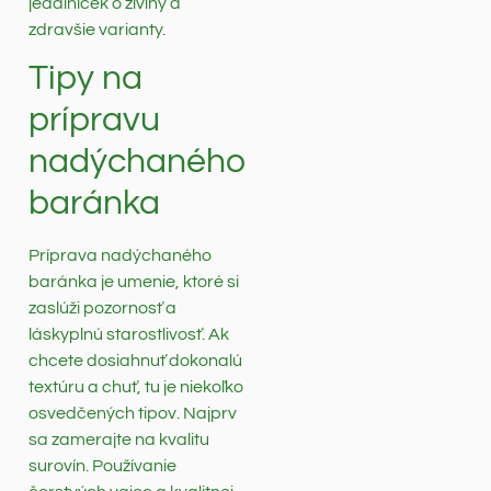
jedálniček o živiny a
zdravšie varianty.
Tipy na
prípravu
nadýchaného
baránka
Príprava nadýchaného
baránka je umenie, ktoré si
zaslúži pozornosť a
láskyplnú starostlivosť. Ak
chcete dosiahnuť dokonalú
textúru a chuť, tu je niekoľko
osvedčených tipov. Najprv
sa zamerajte na kvalitu
surovín. Používanie