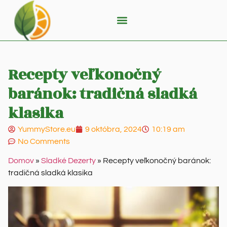
Recepty veľkonočný
baránok: tradičná sladká
klasika
YummyStore.eu
9 októbra, 2024
10:19 am
No Comments
Domov
»
Sladké Dezerty
»
Recepty veľkonočný baránok:
tradičná sladká klasika