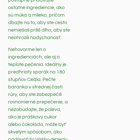
ostatné ingrediencie, ako
sú múka a mlieko, pričom
dbajte na to, aby ste cesto
nemiešali príliš dlho, aby ste
neohrozili nadýchanosť.
Nehovorme len o
ingredienciách, ale aj o
teplote pečenia. Ideálny je
predhriaty sporák na 180
stupňov Celzia. Pečte
baránka v strednej časti
rúry, aby ste zabezpečili
rovnomerné prepečenie, a
nezabúdajte, že poleva,
ako je práškový cukor
alebo čokoláda, môže byť
skvelým spôsobom, ako
pridávať do Vášho dezertu