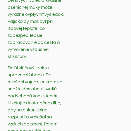
čerstvých vajec a kvalitnej
pšeničnej múky môže
výrazne ovplyvniť výsledok.
Vajíčka by mali byť pri
izbovej teplote, čo
zabezpečí lepšie
zapracovanie do cesta a
vytvorenie vzdušnej
štruktúry.
Další kľúčový krok je
správne šľahanie. Pri
miešaní vajec s cukrom sa
snažte dosiahnuť svetlú,
nadýchanú konzistenciu.
Miešajte dostatočne dlho,
aby sa cukor úplne
rozpustil a vmiešal sa
vzduch do zmesi. Potom
postupne pridávajte