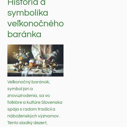
História a
symbolika
veľkonočného
baránka
Veľkonočný baránok,
symbol jari a
znovuzrodenia, sa vo
folklóre a kultúre Slovenska
spája s radom tradícií a
náboženských významov.
Tento sladký dezert,