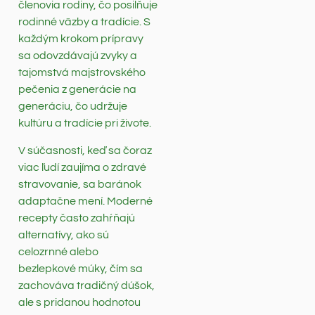
členovia rodiny, čo posilňuje
rodinné väzby a tradície. S
každým krokom prípravy
sa odovzdávajú zvyky a
tajomstvá majstrovského
pečenia z generácie na
generáciu, čo udržuje
kultúru a tradície pri živote.
V súčasnosti, keď sa čoraz
viac ľudí zaujíma o zdravé
stravovanie, sa baránok
adaptačne mení. Moderné
recepty často zahŕňajú
alternatívy, ako sú
celozrnné alebo
bezlepkové múky, čím sa
zachováva tradičný dúšok,
ale s pridanou hodnotou