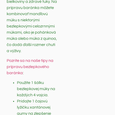
bielkoviny a zdravé tuky. Na
prípravu baránka môžete
kombinovať mandľovú
múku s niektorými
bezlepkovými celozrnnými
múkami, ako je pohánková
múka alebo múka z quinoa,
čo dodá ďalší rozmer chuti
a výživy.
Pozrite sa na naše tipy na
prípravu bezlepkového
baránka
:
Použite 1 šálku
bezlepkovej múky na
každých 4 vajcia.
Pridajte 1 čajovú
lyžičku xantánovej
gumy na zlepšenie