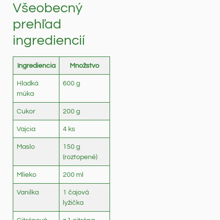
Všeobecný
prehľad
ingrediencií
Ingrediencia
Množstvo
Hladká
600 g
múka
Cukor
200 g
Vajcia
4 ks
Maslo
150 g
(roztopené)
Mlieko
200 ml
Vanilka
1 čajová
lyžička