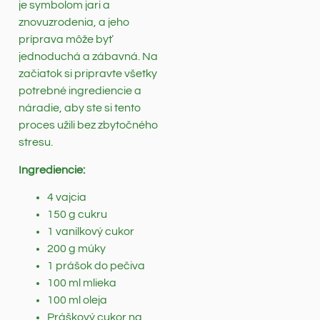
je symbolom jari a
znovuzrodenia, a jeho
príprava môže byť
jednoduchá a zábavná. Na
začiatok si pripravte všetky
potrebné ingrediencie a
náradie, aby ste si tento
proces užili bez zbytočného
stresu.
Ingrediencie:
4 vajcia
150 g cukru
1 vanilkový cukor
200 g múky
1 prášok do pečiva
100 ml mlieka
100 ml oleja
Práškový cukor na