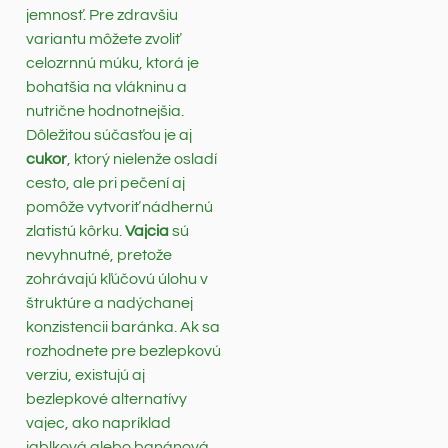
jemnosť. Pre zdravšiu
variantu môžete zvoliť
celozrnnú múku, ktorá je
bohatšia na vlákninu a
nutrične hodnotnejšia.
Dôležitou súčasťou je aj
cukor
, ktorý nielenže osladí
cesto, ale pri pečení aj
pomôže vytvoriť nádhernú
zlatistú kôrku.
Vajcia
sú
nevyhnutné, pretože
zohrávajú kľúčovú úlohu v
štruktúre a nadýchanej
konzistencii baránka. Ak sa
rozhodnete pre bezlepkovú
verziu, existujú aj
bezlepkové alternatívy
vajec, ako napríklad
jablková alebo banánová