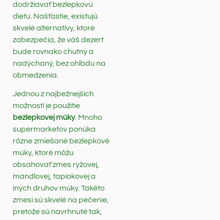
dodržiavať bezlepkovú
dietu. Našťastie, existujú
skvelé alternatívy, ktoré
zabezpečia, že váš dezert
bude rovnako chutný a
nadýchaný, bez ohľadu na
obmedzenia.
Jednou z najbežnejších
možností je použitie
bezlepkovej múky
. Mnoho
supermarketov ponúka
rôzne zmiešané bezlepkové
múky, ktoré môžu
obsahovať zmes ryžovej,
mandlovej, tapiokovej a
iných druhov múky. Takéto
zmesi sú skvelé na pečenie,
pretože sú navrhnuté tak,