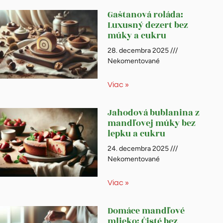
Gaštanová roláda:
Luxusný dezert bez
múky a cukru
28. decembra 2025
Nekomentované
Viac »
Jahodová bublanina z
mandľovej múky bez
lepku a cukru
24. decembra 2025
Nekomentované
Viac »
Domáce mandľové
mlieko: Čisté bez