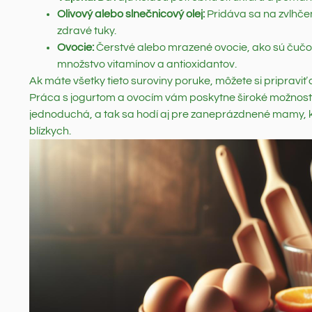
Olivový alebo slnečnicový olej:
Pridáva sa na zvlhčen
zdravé tuky.
Ovocie:
Čerstvé alebo mrazené ovocie, ako sú čučor
množstvo vitamínov a antioxidantov.
Ak máte všetky tieto suroviny poruke, môžete si pripraviť c
Práca s jogurtom a ovocím vám poskytne široké možnosti 
jednoduchá, a tak sa hodí aj pre zaneprázdnené mamy, kto
blízkych.