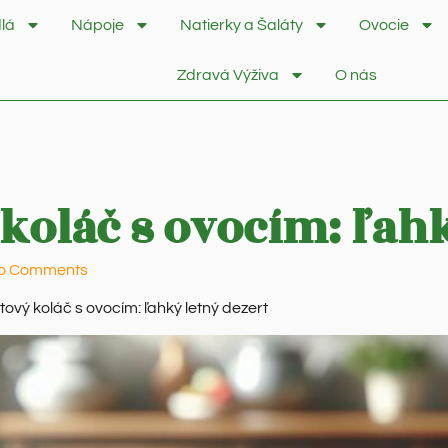
lá
Nápoje
Natierky a Šaláty
Ovocie
Zdravá Výživa
O nás
koláč s ovocím: ľahk
o Comments
ový koláč s ovocím: ľahký letný dezert