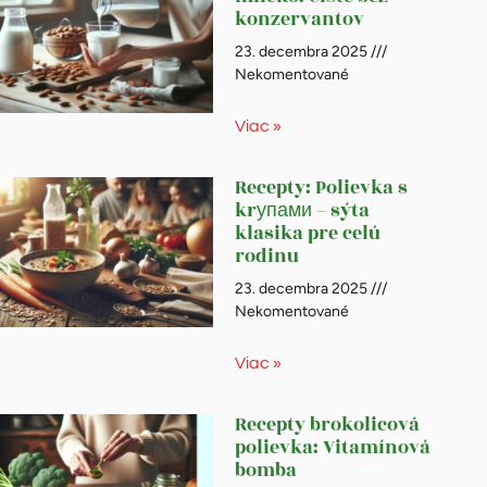
konzervantov
23. decembra 2025
Nekomentované
Viac »
Recepty: Polievka s
krупами – sýta
klasika pre celú
rodinu
23. decembra 2025
Nekomentované
Viac »
Recepty brokolicová
polievka: Vitamínová
bomba