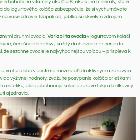
 je bohaté na vitamíny ako C a K, ako aj na minerály, ktoré
ia do jogurtového koláča zabezpečuje, že si vychutnávate
lyv na vaše zdravie. Napríklad, jablká sú skvelým zdrojom
rôznymi druhmi ovocia.
Variabilita ovocia
v jogurtovom koláči
skyne, čerešne alebo kiwi, každý druh ovocia prinesie do
 si, že sezónne ovocie je najvýhodnejšou voľbou – prispieva k
na vrchu alebo v ceste sa môže stať atraktívnym a zdravým
 viac výživnej hodnoty, zvažujte posypanie koláča orieškami
 estetiku, ale aj obohacuje koláč o zdravé tuky a bielkoviny.
ti aj zdravia.