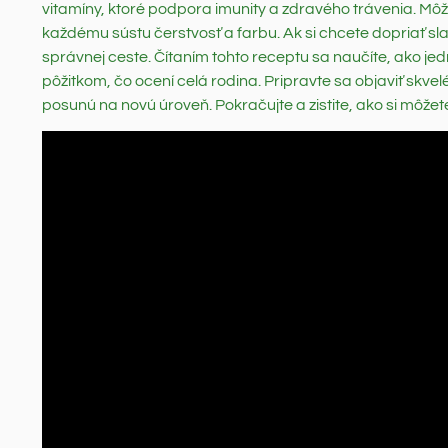
vitamíny, ktoré podpora imunity a zdravého trávenia. Môž
každému sústu čerstvosť a farbu. Ak si chcete dopriať sl
správnej ceste. Čítaním tohto receptu sa naučíte, ako 
pôžitkom, čo ocení celá rodina. Pripravte sa objaviť skvel
posunú na novú úroveň. Pokračujte a zistite, ako si môžet