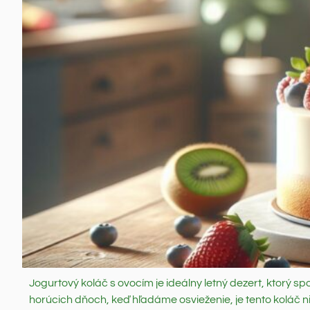
Jogurtový koláč s ovocím je ideálny letný dezert, ktorý sp
horúcich dňoch, keď hľadáme osvieženie, je tento koláč ni