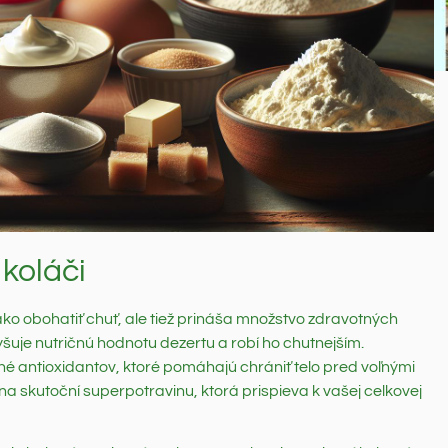
koláči
ko obohatiť chuť, ale tiež prináša množstvo zdravotných
uje nutričnú hodnotu dezertu a robí ho chutnejším.
né antioxidantov, ktoré pomáhajú chrániť telo pred voľnými
a skutoční superpotravinu, ktorá prispieva k vašej celkovej