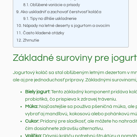
Obľúbené variácie a prísady
Ako uskladniť a zachovať čerstvosť koláča
Tipy na dlhšie uskladnenie
Nápady na letné deserty s jogurtom a ovocím
Často kladené otázky
Zhrnutie
Základné suroviny pre jogur
Jogurtový koláč sa stal obľúbeným letným dezertom v mn
ale aj pre jednoduchosť prípravy. Základnými surovinami,
Biely jogurt:
Tento základný komponent pridáva koláč
probiotiká, čo prispieva k zdravej tráveniu.
Múka:
Najčastejšie sa používa pšeničná múka, ale 
vybrať aj mandľovú, kokosovú alebo pohánkovú mú
Cukor:
Pridaný pre sladkosť, ale môžete ho nahradiť
čím dosiahnete zdravšiu alternatívu.
Vajíčka:
Dávajú koláču potrebnú štruktúru a pomáha