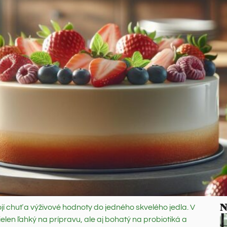
N
ojí chuť a výživové hodnoty do jedného skvelého jedla. V
elen ľahký na prípravu, ale aj bohatý na probiotiká a