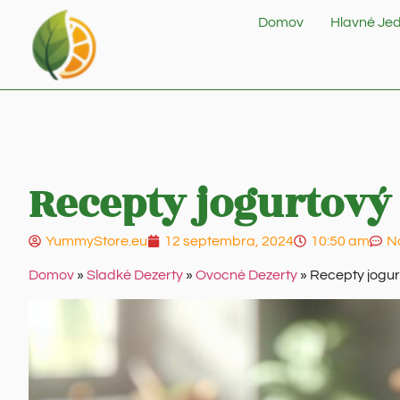
Domov
Hlavné Jed
Recepty jogurtový 
YummyStore.eu
12 septembra, 2024
10:50 am
N
Domov
»
Sladké Dezerty
»
Ovocné Dezerty
»
Recepty jogurt