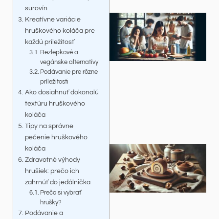
surovín
Kreatívne variácie
hruškového koláča pre
každú príležitosť
Bezlepkové a
vegánske alternatívy
Podávanie pre rôzne
príležitosti
Ako dosiahnuť dokonalú
textúru hruškového
koláča
Tipy na správne
pečenie hruškového
koláča
Zdravotné výhody
hrušiek: prečo ich
zahrnúť do jedálnička
Prečo si vybrať
hrušky?
Podávanie a