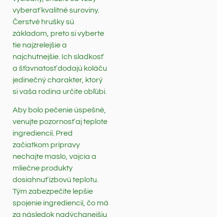
vyberať kvalitné suroviny.
Čerstvé hrušky sú
základom, preto si vyberte
tie najzrelejšie a
najchutnejšie. Ich sladkosť
a šťavnatosť dodajú koláču
jedinečný charakter, ktorý
si vaša rodina určite obľúbi.
Aby bolo pečenie úspešné,
venujte pozornosť aj teplote
ingrediencií. Pred
začiatkom prípravy
nechajte maslo, vajcia a
mliečne produkty
dosiahnuť izbovú teplotu.
Tým zabezpečíte lepšie
spojenie ingrediencií, čo má
za následok nadýchanejšiu