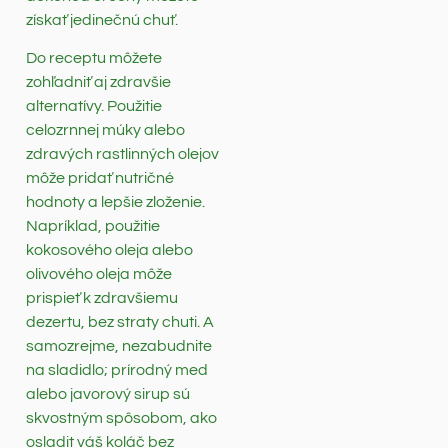
získať jedinečnú chuť.
Do receptu môžete
zohľadniť aj zdravšie
alternatívy. Použitie
celozrnnej múky alebo
zdravých rastlinných olejov
môže pridať nutričné
hodnoty a lepšie zloženie.
Napríklad, použitie
kokosového oleja alebo
olivového oleja môže
prispieť k zdravšiemu
dezertu, bez straty chuti. A
samozrejme, nezabudnite
na sladidlo; prírodný med
alebo javorový sirup sú
skvostným spôsobom, ako
osladit váš koláč bez