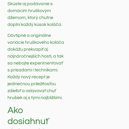
Skúste aj podávanie s
domácim hruškovým
džemom, ktorý chutne
doplní každý kúsok koláča.
Dôvtipné a originálne
variácie hruškového koláča
dokážu prekvapiť aj
najnáročnejších hostí, a tak
sa nebojte experimentovať
s prísadami i technikami.
Každý nový recept je
jedinečnou príležitosťou
zdieľať a oslavovať chuť
hrušiek aj s tými najbližšími.
Ako
dosiahnuť