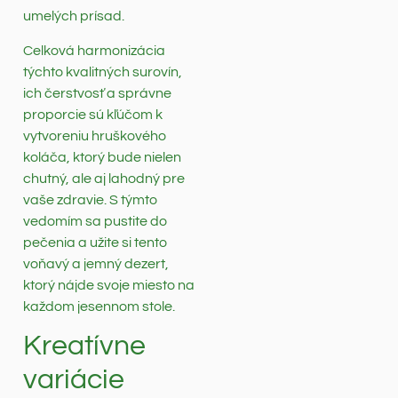
umelých prísad.
Celková harmonizácia
týchto kvalitných surovín,
ich čerstvosť a správne
proporcie sú kľúčom k
vytvoreniu hruškového
koláča, ktorý bude nielen
chutný, ale aj lahodný pre
vaše zdravie. S týmto
vedomím sa pustite do
pečenia a užite si tento
voňavý a jemný dezert,
ktorý nájde svoje miesto na
každom jesennom stole.
Kreatívne
variácie