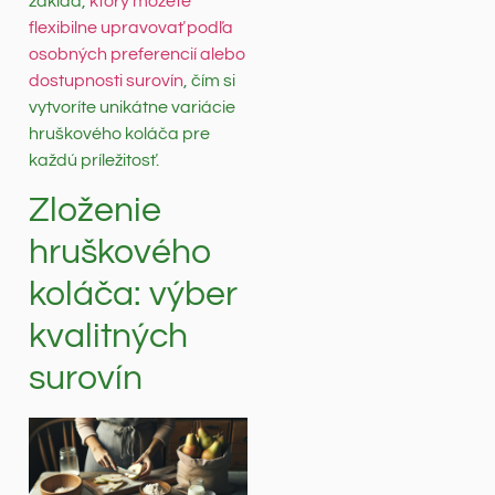
základ,
ktorý môžete
flexibilne upravovať podľa
osobných preferencií alebo
dostupnosti surovín
, čím si
vytvoríte unikátne variácie
hruškového koláča pre
každú príležitosť.
Zloženie
hruškového
koláča: výber
kvalitných
surovín