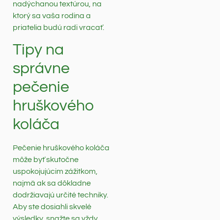
nadýchanou textúrou, na
ktorý sa vaša rodina a
priatelia budú radi vracať.
Tipy na
správne
pečenie
hruškového
koláča
Pečenie hruškového koláča
môže byť skutočne
uspokojujúcim zážitkom,
najmä ak sa dôkladne
dodržiavajú určité techniky.
Aby ste dosiahli skvelé
výsledky, snažte sa vždy