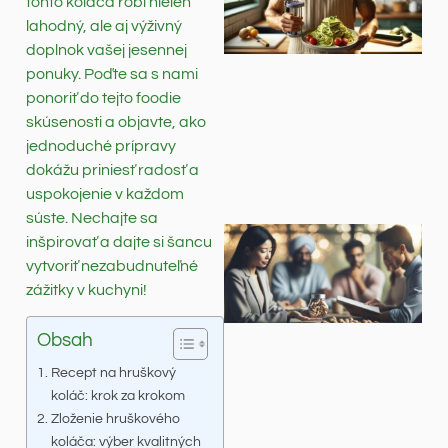
tohto koláča robí nielen
lahodný, ale aj výživný
doplnok vašej jesennej
ponuky. Poďte sa s nami
ponoriť do tejto foodie
skúsenosti a objavte, ako
jednoduché prípravy
dokážu priniesť radosť a
uspokojenie v každom
súste. Nechajte sa
inšpirovať a dajte si šancu
vytvoriť nezabudnuteľné
zážitky v kuchyni!
Obsah
Recept na hruškový
koláč: krok za krokom
Zloženie hruškového
koláča: výber kvalitných