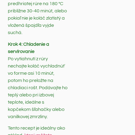
predhriatej rúre na 180 °C
približne 30-40 minút, alebo
pokiaľ nie je koláč zlatistý a
vložená špajdľa vyjde
suchá.
Krok 4: Chladenie a
servírovanie
Po vytiahnutí z rúry
nechajte koláč vychladnúť
vo forme asi 10 minút,
potom ho preložte na
chladiaci rošt. Podávajte ho
teplý alebo pri izbovej
teplote, ideálne s
kopčekom šľahačky alebo
vanilkovej zmrzliny.
Tento recept je ideálny ako