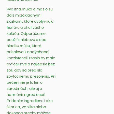
Kvalitná múka a maslo sú
ďalšími základnými
zložkami, ktoré ovplyvňujú
textúru a chuť vášho
koláča. Odporúčame
použiť chlebovú alebo
hladkú múku, ktorá
prispieva k nadýchanej
konzistencii. Maslo by malo
byť čerstvé a najlepšie bez
solí, aby sa predišlo
zbytočnému presoleniu. Pri
pečení nie je to len o
súrodinách, ale aj o
harmónii ingrediencií.
Pridaním ingrediencií ako
škorica, vanilka alebo
dokonca orechy môžete