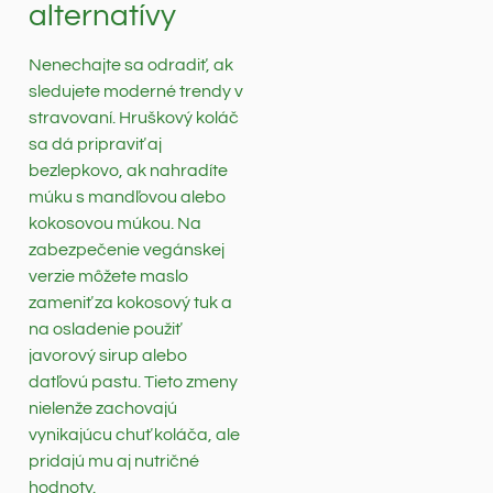
alternatívy
Nenechajte sa odradiť, ak
sledujete moderné trendy v
stravovaní. Hruškový koláč
sa dá pripraviť aj
bezlepkovo, ak nahradíte
múku s mandľovou alebo
kokosovou múkou. Na
zabezpečenie vegánskej
verzie môžete maslo
zameniť za kokosový tuk a
na osladenie použiť
javorový sirup alebo
datľovú pastu. Tieto zmeny
nielenže zachovajú
vynikajúcu chuť koláča, ale
pridajú mu aj nutričné
hodnoty.