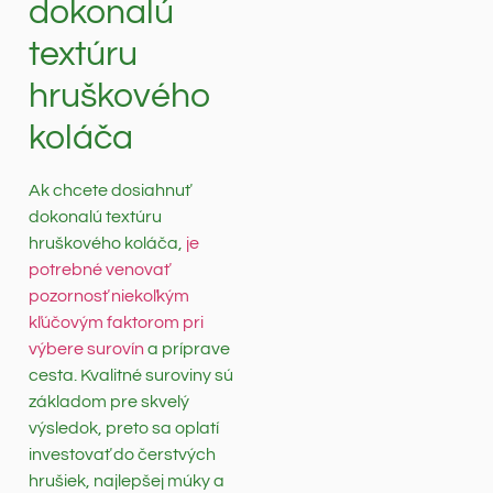
dokonalú
textúru
hruškového
koláča
Ak chcete dosiahnuť
dokonalú textúru
hruškového koláča,
je
potrebné venovať
pozornosť niekoľkým
kľúčovým faktorom pri
výbere surovín
a príprave
cesta. Kvalitné suroviny sú
základom pre skvelý
výsledok, preto sa oplatí
investovať do čerstvých
hrušiek, najlepšej múky a