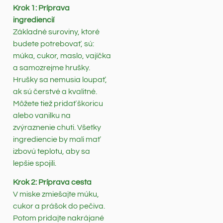
Krok 1: Príprava
ingrediencií
Základné suroviny, ktoré
budete potrebovať, sú:
múka, cukor, maslo, vajíčka
a samozrejme hrušky.
Hrušky sa nemusia loupať,
ak sú čerstvé a kvalitné.
Môžete tiež pridať škoricu
alebo vanilku na
zvýraznenie chuti. Všetky
ingrediencie by mali mať
izbovú teplotu, aby sa
lepšie spojili.
Krok 2: Príprava cesta
V miske zmiešajte múku,
cukor a prášok do pečiva.
Potom pridajte nakrájané