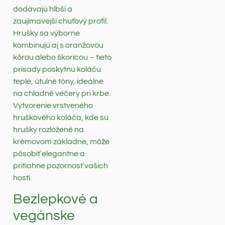
dodávajú hlbší a
zaujímavejší chuťový profil.
Hrušky sa výborne
kombinujú aj s oranžovou
kôrou alebo škoricou – tieto
prísady poskytnú koláču
teplé, útulné tóny, ideálne
na chladné večery pri krbe.
Vytvorenie vrstveného
hruškového koláča, kde sú
hrušky rozložené na
krémovom základne, môže
pôsobiť elegantne a
pritiahne pozornosť vašich
hostí.
Bezlepkové a
vegánske