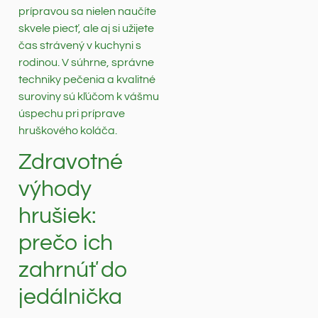
prípravou sa nielen naučíte
skvele piecť, ale aj si užijete
čas strávený v kuchyni s
rodinou. V súhrne, správne
techniky pečenia a kvalitné
suroviny sú kľúčom k vášmu
úspechu pri príprave
hruškového koláča.
Zdravotné
výhody
hrušiek:
prečo ich
zahrnúť do
jedálnička