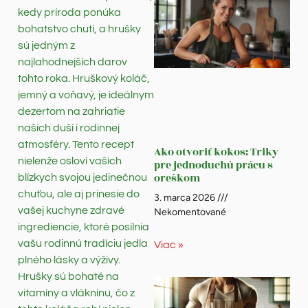
kedy príroda ponúka
bohatstvo chutí, a hrušky
sú jedným z
najlahodnejších darov
tohto roka. Hruškový koláč,
jemný a voňavý, je ideálnym
dezertom na zahriatie
našich duší i rodinnej
atmosféry. Tento recept
Ako otvoriť kokos: Triky
nielenže osloví vašich
pre jednoduchú prácu s
oreškom
blízkych svojou jedinečnou
chuťou, ale aj prinesie do
3. marca 2026
vašej kuchyne zdravé
Nekomentované
ingrediencie, ktoré posilnia
vašu rodinnú tradíciu jedla
Viac »
plného lásky a výživy.
Hrušky sú bohaté na
vitamíny a vlákninu, čo z