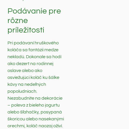
Podávanie pre
rôzne
príležitosti
Pri podávaní hruškového
koláča sa fantázii medze
nekladú. Dokonale sa hodí
ako dezert na rodinnej
oslave alebo ako
osviežujúci koláč ku šálke
kávy na nedeľných
popoludniach.
Nezabudnite na dekorácie
– poleva z bieleho jogurtu
alebo šľahačky, posypaná
škoricou alebo nasekanými
orechmi, koláč naozaj oživí.