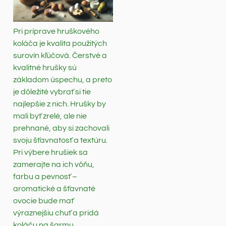
Pri príprave hruškového
koláča je kvalita použitých
surovín kľúčová. Čerstvé a
kvalitné hrušky sú
základom úspechu, a preto
je dôležité vybrať si tie
najlepšie z nich. Hrušky by
mali byť zrelé, ale nie
prehnané, aby si zachovali
svoju šťavnatosť a textúru.
Pri výbere hrušiek sa
zamerajte na ich vôňu,
farbu a pevnosť –
aromatické a šťavnaté
ovocie bude mať
výraznejšiu chuť a pridá
koláču na šarmu.