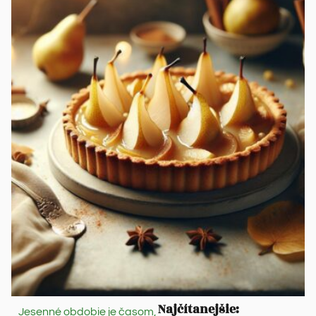
Najčítanejšie:
Jesenné obdobie je časom,