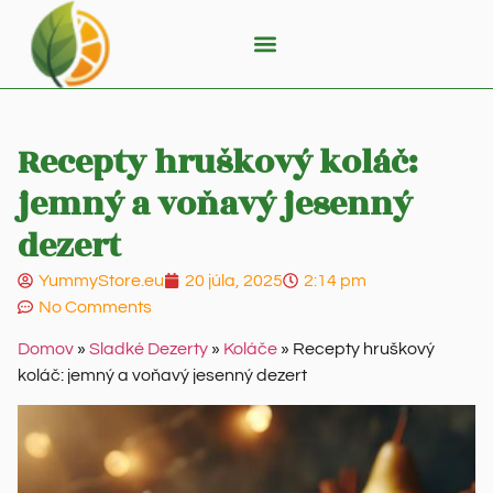
Recepty hruškový koláč:
jemný a voňavý jesenný
dezert
YummyStore.eu
20 júla, 2025
2:14 pm
No Comments
Domov
»
Sladké Dezerty
»
Koláče
»
Recepty hruškový
koláč: jemný a voňavý jesenný dezert