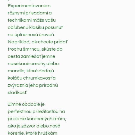
Experimentovanie s
rôznymi prísadami a
technikami môže vašu
obľúbenú klasiku posunúť
na úplne novú úroveň.
Napríklad, ak chcete pridať
trochu šmrncu, skúste do
cesta zamiešať jemne
nasekané orechy alebo
mandle, ktoré dodajú
koláču chrumkavosť a
zvýraznia jeho prírodnú
sladkosť.
Zimné obdobie je
perfektnou príležitosťou na
pridanie korenených aróm,
ako je zázvor alebo nové
korenie, ktoré hruškám