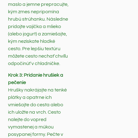
maslo a jemne prepracujte,
kým zmes nepripomína
hrubú strúhanku. Následne
pridajte vajíčka a mlieko
(alebo jogurt) a zamiešajte,
kým nezískate hladké
cesto. Pre lepšiu textúru
môžete cesto nechať chvíľu
odpočinúť v chladničke.
Krok 3: Pridanie hrušiek a
pečenie
Hrušky nakrájajte na tenké
plátky a opatrne ich
vmiešajte do cesta alebo
ich uložte na vrch. Cesto
nalejte do vopred
vymastenej a múkou
posypanej formy. Pečte v