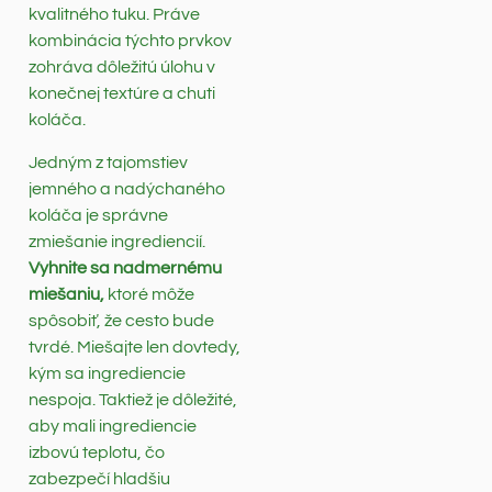
kvalitného tuku. Práve
kombinácia týchto prvkov
zohráva dôležitú úlohu v
konečnej textúre a chuti
koláča.
Jedným z tajomstiev
jemného a nadýchaného
koláča je správne
zmiešanie ingrediencií.
Vyhnite sa nadmernému
miešaniu,
ktoré môže
spôsobiť, že cesto bude
tvrdé. Miešajte len dovtedy,
kým sa ingrediencie
nespoja. Taktiež je dôležité,
aby mali ingrediencie
izbovú teplotu, čo
zabezpečí hladšiu