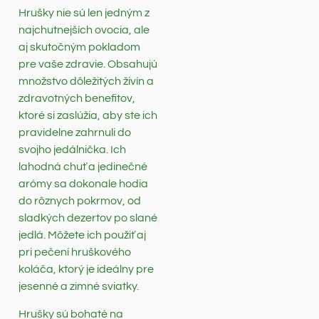
Hrušky nie sú len jedným z
najchutnejších ovocia, ale
aj skutočným pokladom
pre vaše zdravie. Obsahujú
množstvo dôležitých živín a
zdravotných benefitov,
ktoré si zaslúžia, aby ste ich
pravidelne zahrnuli do
svojho jedálnička. Ich
lahodná chuť a jedinečné
arómy sa dokonale hodia
do rôznych pokrmov, od
sladkých dezertov po slané
jedlá. Môžete ich použiť aj
pri pečení hruškového
koláča, ktorý je ideálny pre
jesenné a zimné sviatky.
Hrušky sú bohaté na