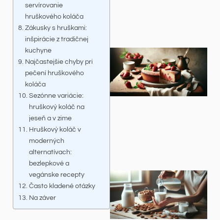
servírovanie
hruškového koláča
Zákusky s hruškami:
inšpirácie z tradičnej
kuchyne
Najčastejšie chyby pri
pečení hruškového
koláča
Sezónne variácie:
hruškový koláč na
jeseň a v zime
Hruškový koláč v
moderných
alternatívach:
bezlepkové a
vegánske recepty
Často kladené otázky
Na záver