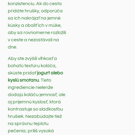
konzistenciu. Ak do cesta
pridáte hrušky, odporúča
sa ich nakrájať na jemné
kúsky a obaliť ich v múke,
aby sa rovnomerne rozložili
v ceste a nezostávali na
dne.
Aby ste zvýšili vlhkosť a
bohatú textúru koláča,
skúste pridať
jogurt alebo
kyslú smotanu
. Tieto
ingrediencie nielenže
dodajú koláču jemnosť, ale
aj príjemnú kyslosť, ktorá
kontrastuje so sladkosťou
hrušiek. Nezabúdajte tiež
na správnu teplotu
pečenia; príliš vysoká