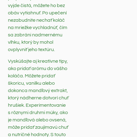
vyjde čistá, môžete ho bez
obáv vytiahnuť. Po upečení
nezabudnite nechať koláč
na mriežke vychladnúť, čím
sa zabráni nadmernému
vlhku, ktorý by mohol
ovplyvniť jeho textúru.
Vyskúšajte aj kreatívne tipy,
ako pridať arómu do vášho
koláča. Môžete pridať
škoricu, vanilku alebo
dokonca mandľový extrakt,
ktorý nádherne dotvorí chuť
hrušiek. Experimentovanie
s rôznymi druhmi múky, ako
je mandľová alebo ovsená,
môže pridať zaujímavú chuť
a nutričné hodnoty. S touto