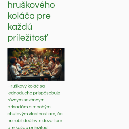
hruškového
koláča pre
každú
príležitosť
Hruškový koláč sa
jednoducho prispôsobuje
rôznym sezónnym
prísadám a mnohým
chuťovým vlastnostiam, čo
ho robí ideálnym dezertom
pre každú príležitosť.