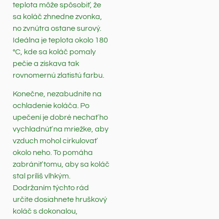
teplota môže spôsobiť, že
sa koláč zhnedne zvonka,
no zvnútra ostane surový.
Ideálna je teplota okolo 180
°C, kde sa koláč pomaly
pečie a získava tak
rovnomernú zlatistú farbu.
Konečne, nezabudnite na
ochladenie koláča. Po
upečení je dobré nechať ho
vychladnúť na mriežke, aby
vzduch mohol cirkulovať
okolo neho. To pomáha
zabrániť tomu, aby sa koláč
stal príliš vlhkým.
Dodržaním týchto rád
určite dosiahnete hruškový
koláč s dokonalou,