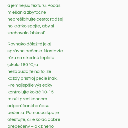
a jemnejšiu textúru. Počas
miešania zbytočne
neprešľahujte cesto; radšej
ho krátko spojte, aby si
zachovalo ľahkosť.
Rovnako dôležité je aj
správne pečenie. Nastavte
rúru na strednú teplotu
(okolo 180 °C) a
nezabúdajte na to, že
každý prístroj pečie inak.
Pre najlepšie výsledky
kontrolujte koláč 10-15
minút pred koncom
odporúčaného času
pečenia. Pomocou špajle
otestujte, či je koláč dobre
prepečený – ak z neho