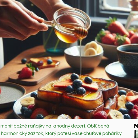
N
emeniť bežné raňajky na lahodný dezert. Obľúbená
armonický zážitok, ktorý poteší vaše chuťové poháriky.