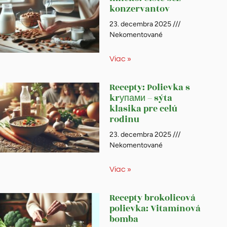
konzervantov
23. decembra 2025
Nekomentované
Viac »
Recepty: Polievka s
krупами – sýta
klasika pre celú
rodinu
23. decembra 2025
Nekomentované
Viac »
Recepty brokolicová
polievka: Vitamínová
bomba