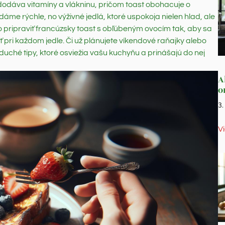
 dodáva vitamíny a vlákninu, pričom toast obohacuje o
dáme rýchle, no výživné jedlá, ktoré uspokoja nielen hlad, ale
 pripraviť francúzsky toast s obľúbeným ovocím tak, aby sa
pri každom jedle. Či už plánujete víkendové raňajky alebo
duché tipy, ktoré osviežia vašu kuchyňu a prinášajú do nej
A
o
3
V