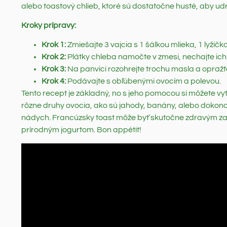
alebo toastový chlieb, ktoré sú dostatočne husté, aby udrž
Kroky prípravy:
Krok 1:
Zmiešajte 3 vajcia s 1 šálkou mlieka, 1 lyžičk
Krok 2:
Plátky chleba namočte v zmesi, nechajte ich 
Krok 3:
Na panvici rozohrejte trochu masla a opražte
Krok 4:
Podávajte s obľúbenými ovocím a polevou.
Tento recept je základný, no s jeho pomocou si môžete vy
rôzne druhy ovocia, ako sú jahody, banány, alebo dokonc
nádych. Francúzsky toast môže byť skutočne zdravým za
prírodným jogurtom. Bon appétit!