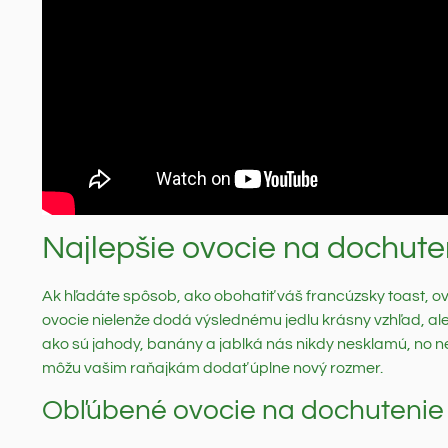
Najlepšie ovocie na dochute
Ak hľadáte spôsob, ako obohatiť váš francúzsky toast, ovo
ovocie nielenže dodá výslednému jedlu krásny vzhľad, al
ako sú jahody, banány a jablká nás nikdy nesklamú, no n
môžu vašim raňajkám dodať úplne nový rozmer.
Obľúbené ovocie na dochutenie