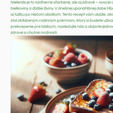
Nielenže je to nádherne sfarbené, ale aj zdravé – ovocie
bielkoviny a ďalšie živiny. V dnešnej uponáhľanej dobe hľa
aj túžbu po niečom sladkom. Tento recept vám ukáže, ako
stal obľúbeným rodinným pokrmom, ktorý si budete užívať 
prekvapenie pre blízkych, nasledujte nás a objavte jedno
zdravé a chutné možnosti.