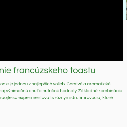
nie francúzskeho toastu
cie je jednou z najlepších voľieb. Čerstvé a aromatické
e aj výnimočnú chuť a nutričné hodnoty. Základné kombinácie
ebojte sa experimentovať s rôznymi druhmi ovocia, ktoré