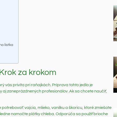
o lístka
 Krok za krokom
rý vás privíta pri raňajkách. Príprava tohto jedla je
ny aj zaneprázdnených profesionálov. Ak sa chcete naučiť,
potrebovať: vajcia, mlieko, vanilku a škoricu, ktoré zmiešate
ásledne namočte plátky chleba. Odporúča sa použiť brioche