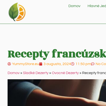
Domov
Hlavné Jed
Recepty francúzsk
YummyStore.eu
3 augusta, 2024
11:50 pm
No C
Domov
»
Sladké Dezerty
»
Ovocné Dezerty
»
Recepty franc