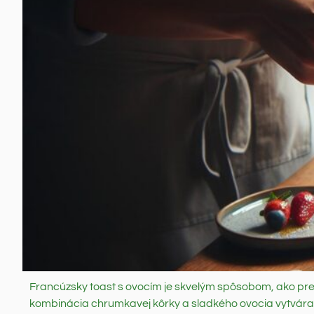
Francúzsky toast s ovocím je skvelým spôsobom, ako pr
kombinácia chrumkavej kôrky a sladkého ovocia vytvára h