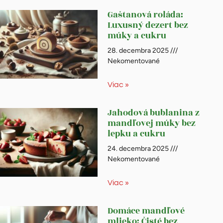
Gaštanová roláda:
Luxusný dezert bez
múky a cukru
28. decembra 2025
Nekomentované
Viac »
Jahodová bublanina z
mandľovej múky bez
lepku a cukru
24. decembra 2025
Nekomentované
Viac »
Domáce mandľové
mlieko: Čisté bez