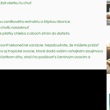
ali všetku tú chuť.
ou vanilkového extraktu a štipkou škorice.
chvíľu nasiaknuť.
 plátky chleba z oboch strán do zlatista.
tvoriť nekonečné variácie. Nezabudnite, že môžete pridať
a aj tropické ovocie, ktoré dodá vašim raňajkám zaujímavý
čiatkom dňa, stačí ho podávať s čerstvým ovocím a