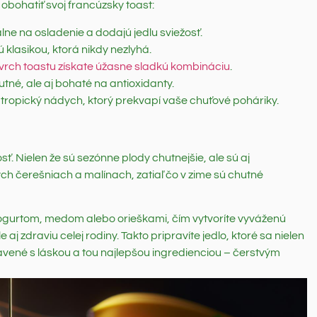
 obohatiť svoj francúzsky toast:
ne na osladenie a dodajú jedlu sviežosť.
 klasikou, ktorá nikdy nezlyhá.
vrch toastu získate úžasne sladkú kombináciu
.
utné, ale aj bohaté na antioxidanty.
tropický nádych, ktorý prekvapí vaše chuťové poháriky.
ť. Nielen že sú sezónne plody chutnejšie, ale sú aj
kých čerešniach a malínach, zatiaľ čo v zime sú chutné
jogurtom, medom alebo orieškami, čím vytvoríte vyváženú
aj zdraviu celej rodiny. Takto pripravíte jedlo, ktoré sa nielen
ravené s láskou a tou najlepšou ingredienciou – čerstvým