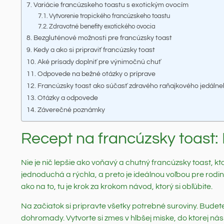
Variácie francúzskeho toastu s exotickým ovocím
Vytvorenie tropického francúzskeho toastu
Zdravotné benefity exotického ovocia
Bezgluténové možnosti pre francúzsky toast
Kedy a ako si pripraviť francúzsky toast
Aké prísady doplniť pre výnimočnú chuť
Odpovede na bežné otázky o príprave
Francúzsky toast ako súčasť zdravého raňajkového jedálneh
Otázky a odpovede
Záverečné poznámky
Recept na francúzsky toast:
Nie je nič lepšie ako voňavý a chutný francúzsky toast, kto
jednoduchá a rýchla, a preto je ideálnou voľbou pre rodi
ako na to, tu je krok za krokom návod, ktorý si obľúbite.
Na začiatok si pripravte všetky potrebné suroviny. Budete 
dohromady. Vytvorte si zmes v hlbšej miske, do ktorej n