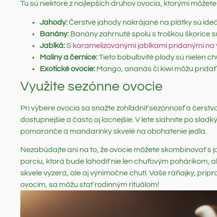
Tu sú niektoré z najlepších druhov ovocia, ktorými môžete
Jahody:
Čerstvé jahody nakrájané na plátky sú ideál
Banány:
Banány zahrnuté spolu s troškou škorice sú
Jablká:
S
karamelizovanými jablkami pridanými na 
Maliny a černice:
Tieto bobuľovité plody sú nielen ch
Exotické ovocie:
Mango, ananás či kiwi môžu pridať 
Využite sezónne ovocie
Pri výbere ovocia sa snažte zohľadniť sezónnosť a čerstvos
dostupnejšie a často aj lacnejšie. V lete siahnite po slad
pomaranče a mandarínky skvelé na obohatenie jedla.
Nezabúdajte ani na to, že ovocie môžete skombinovať s 
porciu, ktorá bude lahodiť nie len chuťovým pohárikom, ale 
skvele vyzerá, ale aj výnimočne chutí. Vaše raňajky, prip
ovocím, sa môžu stať rodinným rituálom!