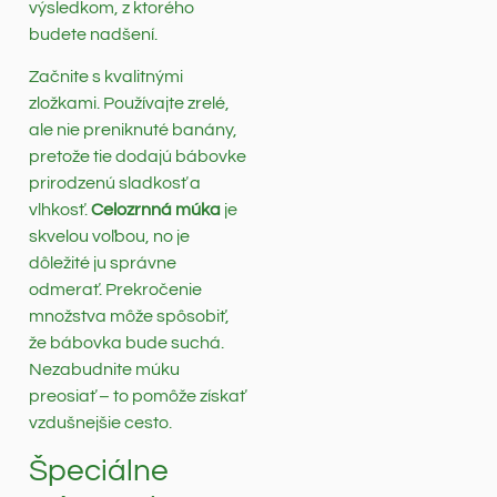
výsledkom, z ktorého
budete nadšení.
Začnite s kvalitnými
zložkami. Používajte zrelé,
ale nie preniknuté banány,
pretože tie dodajú bábovke
prirodzenú sladkosť a
vlhkosť.
Celozrnná múka
je
skvelou voľbou, no je
dôležité ju správne
odmerať. Prekročenie
množstva môže spôsobiť,
že bábovka bude suchá.
Nezabudnite múku
preosiať – to pomôže získať
vzdušnejšie cesto.
Špeciálne