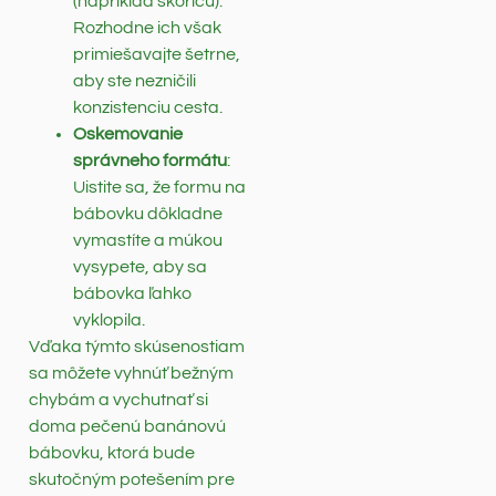
(napríklad škoricu).
Rozhodne ich však
primiešavajte šetrne,
aby ste nezničili
konzistenciu cesta.
Oskemovanie
správneho formátu
:
Uistite sa, že formu na
bábovku dôkladne
vymastíte a múkou
vysypete, aby sa
bábovka ľahko
vyklopila.
Vďaka týmto skúsenostiam
sa môžete vyhnúť bežným
chybám a vychutnať si
doma pečenú banánovú
bábovku, ktorá bude
skutočným potešením pre