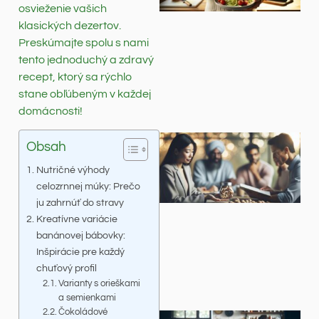
osvieženie vašich
klasických dezertov.
Preskúmajte spolu s nami
tento jednoduchý a zdravý
recept, ktorý sa rýchlo
stane obľúbeným v každej
domácnosti!
Obsah
Nutričné výhody
celozrnnej múky: Prečo
ju zahrnúť do stravy
Kreatívne variácie
banánovej bábovky:
Inšpirácie pre každý
chuťový profil
Varianty s orieškami
a semienkami
Čokoládové