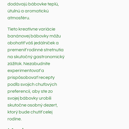
dodávajú bábovke teplú,
útulnú a aromatickú
atmosféru.
Tieto kreatívne variácie
banánovej bábovky môžu
obohatiť váš jedálniček a
premeniť rodinné stretnutia
na skutočný gastronomický
zážitok. Nezabudnite
experimentovať a
prispôsobovať recepty
podľa svojich chuťových
preferencií, aby ste zo
svojej bábovky urobili
skutočne osobný dezert,
ktorý bude chutiť celej
rodine.