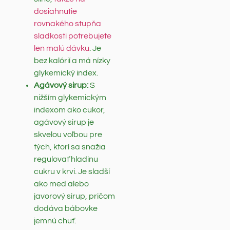
dosiahnutie
rovnakého stupňa
sladkosti potrebujete
len malú dávku
. Je
bez kalórií a má nízky
glykemický index.
Agávový sirup:
S
nižším glykemickým
indexom ako cukor,
agávový sirup je
skvelou voľbou pre
tých, ktorí sa snažia
regulovať hladinu
cukru v krvi. Je sladší
ako med alebo
javorový sirup, pričom
dodáva bábovke
jemnú chuť.