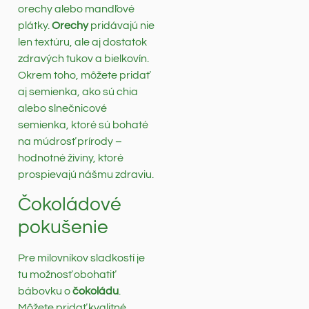
orechy alebo mandľové
plátky.
Orechy
pridávajú nie
len textúru, ale aj dostatok
zdravých tukov a bielkovín.
Okrem toho, môžete pridať
aj semienka, ako sú chia
alebo slnečnicové
semienka, ktoré sú bohaté
na múdrosť prírody –
hodnotné živiny, ktoré
prospievajú nášmu zdraviu.
Čokoládové
pokušenie
Pre milovníkov sladkostí je
tu možnosť obohatiť
bábovku o
čokoládu
.
Môžete pridať kvalitné