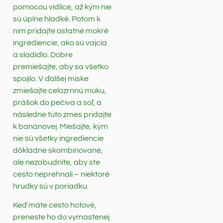
pomocou vidlice, až kým nie
sú úplne hladké. Potom k
nim pridajte ostatné mokré
ingrediencie, ako sú vajcia
a sladidlo. Dobre
premiešajte, aby sa všetko
spojilo. V ďalšej miske
zmiešajte celozrnnú múku,
prášok do pečiva a soľ, a
následne túto zmes pridajte
k banánovej. Miešajte, kým
nie sú všetky ingrediencie
dôkladne skombinované,
ale nezabudnite, aby ste
cesto neprehnali – niektoré
hrudky sú v poriadku.
Keď máte cesto hotové,
preneste ho do vymastenej