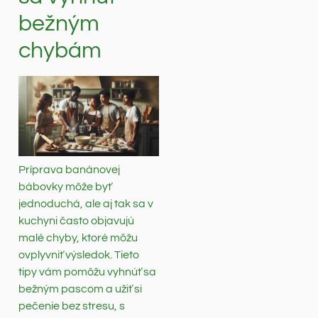
bežným
chybám
Príprava banánovej
bábovky môže byť
jednoduchá, ale aj tak sa v
kuchyni často objavujú
malé chyby, ktoré môžu
ovplyvniť výsledok. Tieto
tipy vám pomôžu vyhnúť sa
bežným pascom a užiť si
pečenie bez stresu, s