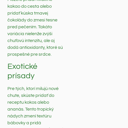
kakao do cesta alebo
pridať kúska tmavej
čokolády do zmesi tesne
pred pečením. Takáto
variácia nielenže zvýši
chuťovú intenzitu, ale aj
dodá antioxidanty, ktoré sú
prospešné pre srdce.
Exotické
prísady
Pre tých, ktorí milujú nové
chute, skúste pridať do
receptu kokos alebo
ananás. Tento tropický
nádych zmení textúru
bábovky a pridá