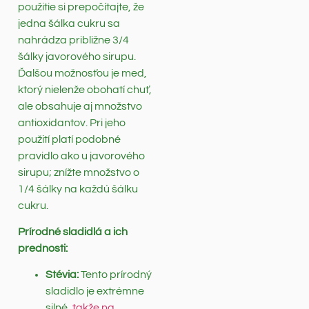
použitie si prepočítajte, že
jedna šálka cukru sa
nahrádza približne 3/4
šálky javorového sirupu.
Ďalšou možnosťou je med,
ktorý nielenže obohatí chuť,
ale obsahuje aj množstvo
antioxidantov. Pri jeho
použití platí podobné
pravidlo ako u javorového
sirupu; znížte množstvo o
1/4 šálky na každú šálku
cukru.
Prírodné sladidlá a ich
prednosti:
Stévia:
Tento prírodný
sladidlo je extrémne
silné,
takže na