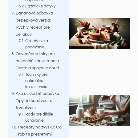
nápadom
Egzotické dotyky
Banánová bábovka
bezlepková verzia:
Rýchly recept pre
celiakov
Ozdobenie a
podávanie
Osvedčené triky pre
dokonalú konzistenciu:
Cesto a spojenie chutí
Techniky pre
optimálnu
konzistenciu
Ako uskladniť bábovku:
Tipy na čerstvosť a
trvanlivosť
Rady pre dlhšie
uchovanie
Recepty na zvyšku: Čo
robiť s prezretými