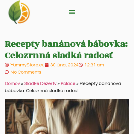
Recepty banánová bábovka:
Celozrnná sladká radosť
YummyStore.eu
30 júna, 2024
12:31 am
No Comments
Domov
»
Sladké Dezerty
»
Koláče
»
Recepty banánová
bábovka: Celozrnná sladká radosť