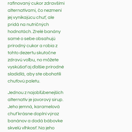
rafinovaný cukor zdravšími
alternatívami, čo nezmení
jej vynikajúcu chuť, ale
pridá na nutričných
hodnotách. Zrelé banány
samé o sebe obsahujú
prírodný cukor a robia z
tohto dezertu skutočne
zdravú voľbu, no môžete
vyskúšať aj ďalšie prírodné
sladidlá, aby ste obohatili
chuťovú paletu.
Jednou z najobľúbenejších
alternatív je javorový sirup.
Jeho jemná, karamelová
chuť krásne doplní výraz
banánov a dodá bábovke
skvelú vlhkosť. Na jeho