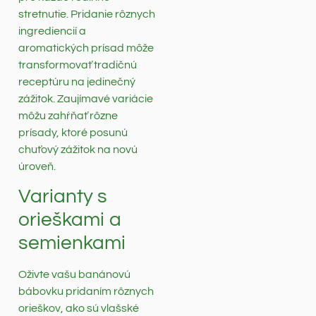
stretnutie. Pridanie rôznych
ingrediencií a
aromatických prísad môže
transformovať tradičnú
receptúru na jedinečný
zážitok. Zaujímavé variácie
môžu zahŕňať rôzne
prísady, ktoré posunú
chuťový zážitok na novú
úroveň.
Varianty s
orieškami a
semienkami
Oživte vašu banánovú
bábovku pridaním rôznych
orieškov, ako sú vlašské