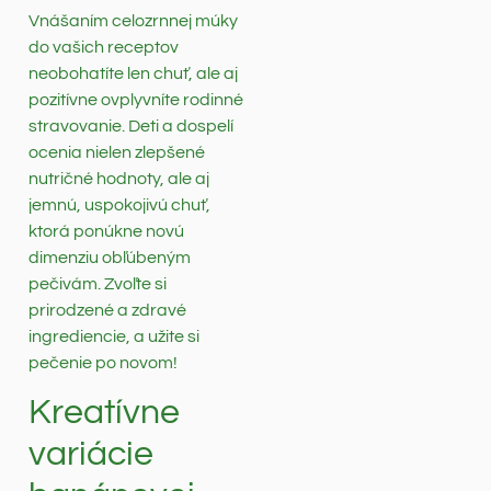
Vnášaním celozrnnej múky
do vašich receptov
neobohatíte len chuť, ale aj
pozitívne ovplyvníte rodinné
stravovanie. Deti a dospelí
ocenia nielen zlepšené
nutričné hodnoty, ale aj
jemnú, uspokojivú chuť,
ktorá ponúkne novú
dimenziu obľúbeným
pečivám. Zvoľte si
prirodzené a zdravé
ingrediencie, a užite si
pečenie po novom!
Kreatívne
variácie