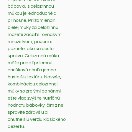
bábovku s celozrnnou
múkou je jednoduché a
prínosné. Pri zamieňaní
bielej múky za celozrnnú
môžete začať s rovnakým
množstvom, pričom si
pozriete, ako sa cesto
správa. Celozrnná múka
môže pridať príjemnú
orieškovú chuť a jemne
hustejšiu textúru. Navyše,
kombináciou celozrnnej
múky so zrelými banánmi
ešte viac zvýšite nutričnú
hodnotu bábovky, čím z nej
spravíte zdravšiu a
chutnejšiu verziu klasického
dezertu.