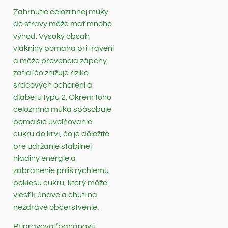
Zahrnutie celozrnnej múky
do stravy môže mať mnoho
výhod. Vysoký obsah
vlákniny pomáha pri trávení
a môže prevencia zápchy,
zatiaľ čo znižuje riziko
srdcových ochorení a
diabetu typu 2. Okrem toho
celozrnná múka spôsobuje
pomalšie uvoľňovanie
cukru do krvi, čo je dôležité
pre udržanie stabilnej
hladiny energie a
zabránenie príliš rýchlemu
poklesu cukru, ktorý môže
viesť k únave a chuti na
nezdravé občerstvenie.
Pripravovať banánovú