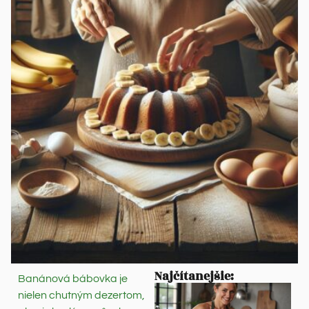
Najčítanejšie:
Banánová bábovka je
nielen chutným dezertom,