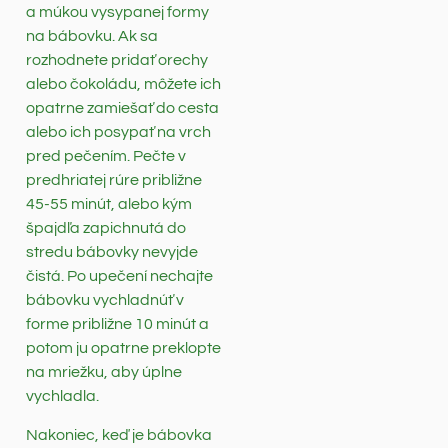
a múkou vysypanej formy
na bábovku. Ak sa
rozhodnete pridať orechy
alebo čokoládu, môžete ich
opatrne zamiešať do cesta
alebo ich posypať na vrch
pred pečením. Pečte v
predhriatej rúre približne
45-55 minút, alebo kým
špajdľa zapichnutá do
stredu bábovky nevyjde
čistá. Po upečení nechajte
bábovku vychladnúť v
forme približne 10 minút a
potom ju opatrne preklopte
na mriežku, aby úplne
vychladla.
Nakoniec, keď je bábovka