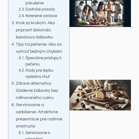
pokušenie
Exotické prísady
Korenené variácie
Krok za krokom: Ako
pripraviť dokonalú
banánovú bábovku
Tipy na pečenie: Ako sa
vyhnúť bežným chybám
Špeciálne prístupy k
pečeniu
Rady pre lepšiu
výslednú chuť
Zdravé alternatívy:
Sladenie bábovky bez
rafinovaného cukru
Servírovanie a
ozdobenie: Atraktívne
prezentácie pre rodinné
stretnutia
Servírovanie s