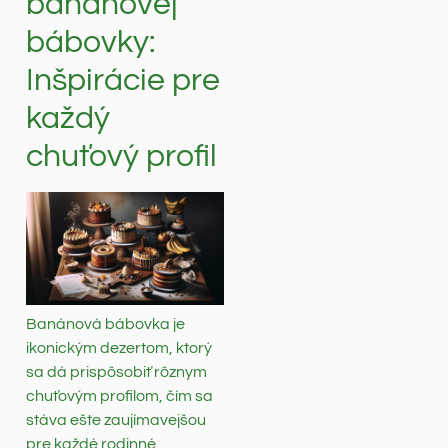
banánovej
bábovky:
Inšpirácie pre
každý
chuťový profil
Banánová bábovka je
ikonickým dezertom, ktorý
sa dá prispôsobiť rôznym
chuťovým profilom, čím sa
stáva ešte zaujímavejšou
pre každé rodinné