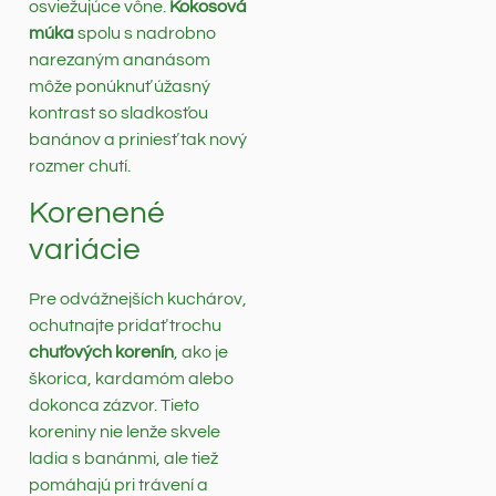
osviežujúce vône.
Kokosová
múka
spolu s nadrobno
narezaným ananásom
môže ponúknuť úžasný
kontrast so sladkosťou
banánov a priniesť tak nový
rozmer chutí.
Korenené
variácie
Pre odvážnejších kuchárov,
ochutnajte pridať trochu
chuťových korenín
, ako je
škorica, kardamóm alebo
dokonca zázvor. Tieto
koreniny nie lenže skvele
ladia s banánmi, ale tiež
pomáhajú pri trávení a