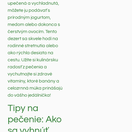
upečená a vychladnutá,
môžete ju podávať s
prírodným jogurtom,
medom alebo dokonca s
čerstvým ovocím. Tento
dezert sa skvele hodí na
rodinné stretnutia alebo
ako rýchla desiata na
cestu. Užite si kulinársku
radosť z pečenia a
vychutnajte si zdravé
vitamíny, ktoré banány a
celozrnná múka prinášajú
do vášho jedálnička!
Tipy na
pečenie: Ako
sa vyhnúť