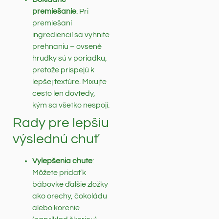
premiešanie
: Pri
premiešaní
ingrediencií sa vyhnite
prehnaniu – ovsené
hrudky sú v poriadku,
pretože prispejú k
lepšej textúre. Mixujte
cesto len dovtedy,
kým sa všetko nespojí.
Rady pre lepšiu
výslednú chuť
Vylepšenia chute
:
Môžete pridať k
bábovke ďalšie zložky
ako orechy, čokoládu
alebo korenie