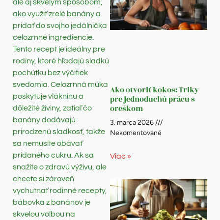
ale aj skvelým spôsobom,
ako využiť zrelé banány a
pridať do svojho jedálnička
celozrnné ingrediencie.
Tento recept je ideálny pre
rodiny, ktoré hľadajú sladkú
pochúťku bez výčitiek
svedomia. Celozrnná múka
Ako otvoriť kokos: Triky
poskytuje vlákninu a
pre jednoduchú prácu s
oreškom
dôležité živiny, zatiaľ čo
banány dodávajú
3. marca 2026
prirodzenú sladkosť, takže
Nekomentované
sa nemusíte obávať
pridaného cukru. Ak sa
Viac »
snažíte o zdravú výživu, ale
chcete si zároveň
vychutnať rodinné recepty,
bábovka z banánov je
skvelou voľbou na