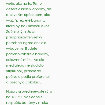
viete, ako na to. Tento
dezert je nielen lahodný, ale
aj skvelým spôsobom, ako
využiť prezreté banány,
ktoré by inak skončili v koši.
Začnite tým, že si
predpripravíte všetky
potrebné ingrediencie a
vybavenie. Budete
potrebovať: zrelé banány,
celozrnnú múku, vajcia,
med alebo iné sladidlo,
štipku soli, prášok do
pečiva a podľa preferencií
aj orechy či čokoládu.
Najprv si predhrievajte rúru
na 180 °C. Následne si
rozpučte banány v miske