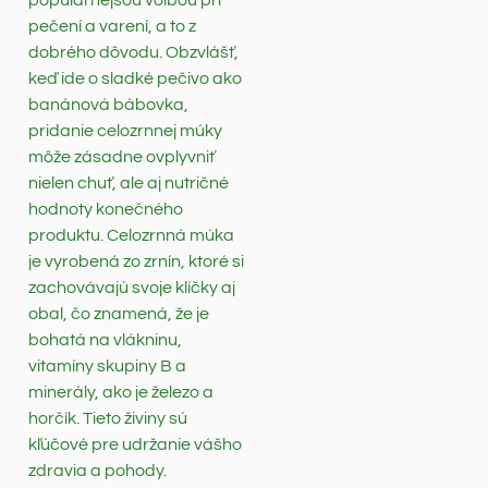
populárnejšou voľbou pri
pečení a varení, a to z
dobrého dôvodu. Obzvlášť,
keď ide o sladké pečivo ako
banánová bábovka,
pridanie celozrnnej múky
môže zásadne ovplyvniť
nielen chuť, ale aj nutričné
hodnoty konečného
produktu. Celozrnná múka
je vyrobená zo zrnín, ktoré si
zachovávajú svoje klíčky aj
obal, čo znamená, že je
bohatá na vlákninu,
vitamíny skupiny B a
minerály, ako je železo a
horčík. Tieto živiny sú
kľúčové pre udržanie vášho
zdravia a pohody.