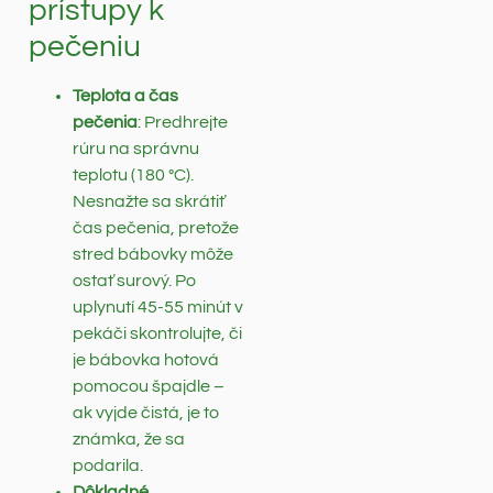
prístupy k
pečeniu
Teplota a čas
pečenia
: Predhrejte
rúru na správnu
teplotu (180 °C).
Nesnažte sa skrátiť
čas pečenia, pretože
stred bábovky môže
ostať surový. Po
uplynutí 45-55 minút v
pekáči skontrolujte, či
je bábovka hotová
pomocou špajdle –
ak vyjde čistá, je to
známka, že sa
podarila.
Dôkladné