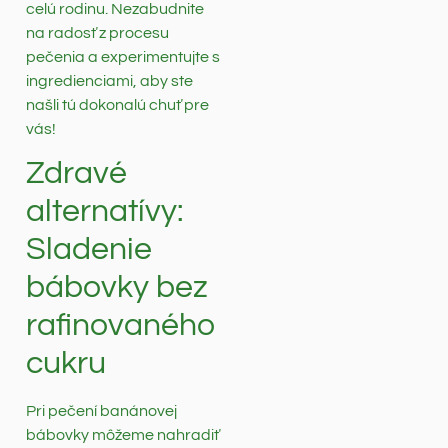
celú rodinu. Nezabudnite
na radosť z procesu
pečenia a experimentujte s
ingredienciami, aby ste
našli tú dokonalú chuť pre
vás!
Zdravé
alternatívy:
Sladenie
bábovky bez
rafinovaného
cukru
Pri pečení banánovej
bábovky môžeme nahradiť