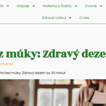
lá
Nápoje
Natierky a Šaláty
Ovocie
Zdravá Výživa
O nás
z múky: Zdravý deze
mments
ta bez múky: Zdravý dezert za 30 minút