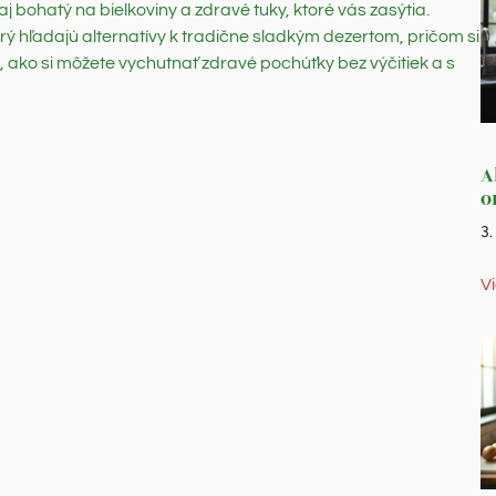
 aj bohatý na bielkoviny a zdravé tuky, ktoré vás zasýtia.
ý hľadajú alternatívy k tradične sladkým dezertom, pričom si
e, ako si môžete vychutnať zdravé pochúťky bez výčitiek a s
A
o
3
V