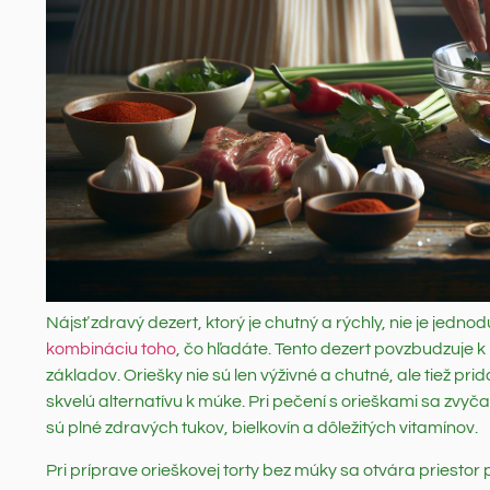
Nájsť zdravý dezert, ktorý je chutný a rýchly, nie je jedno
kombináciu toho
, čo hľadáte. Tento dezert povzbudzuje 
základov. Oriešky nie sú len výživné a chutné, ale tiež pri
skvelú alternatívu k múke. Pri pečení s orieškami sa zvyč
sú plné zdravých tukov, bielkovín a dôležitých vitamínov.
Pri príprave orieškovej torty bez múky sa otvára priesto