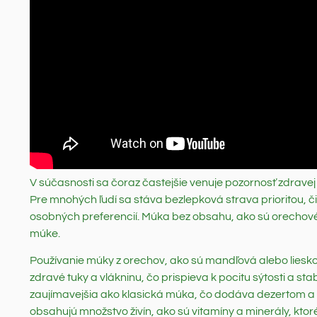
V súčasnosti sa čoraz častejšie venuje pozornosť zdravej v
Pre mnohých ľudí sa stáva bezlepková strava prioritou, či
osobných preferencií. Múka bez obsahu, ako sú orechové 
múke.
Používanie múky z orechov, ako sú mandľová alebo liesko
zdravé tuky a vlákninu, čo prispieva k pocitu sýtosti a stab
zaujímavejšia ako klasická múka, čo dodáva dezertom a
obsahujú množstvo živín, ako sú vitamíny a minerály, kto