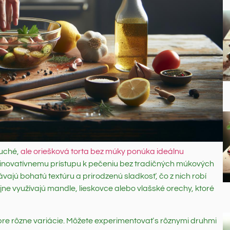
duché,
ale oriešková torta bez múky ponúka ideálnu
k inovatívnemu prístupu k pečeniu bez tradičných múkových
dávajú bohatú textúru a prirodzenú sladkosť, čo z nich robí
ajne využívajú mandle, lieskovce alebo vlašské orechy, ktoré
r pre rôzne variácie. Môžete experimentovať s rôznymi druhmi