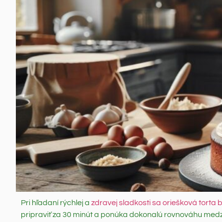
Pri hľadaní rýchlej a
zdravej sladkosti sa oriešková torta
pripraviť za 30 minút a ponúka dokonalú rovnováhu medz