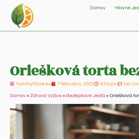
Domov
Hlavné Jed
Oriešková torta be
YummyStore.eu
7 februára, 2025
9:03 pm
No Co
Domov
»
Zdravá Výživa
»
Bezlepkové Jedlá
»
Oriešková tor