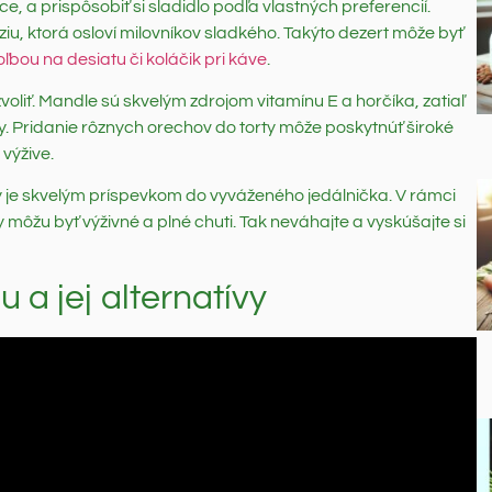
e, a prispôsobiť si sladidlo podľa vlastných preferencií.
ziu, ktorá osloví milovníkov sladkého. Takýto dezert môže byť
ľbou na desiatu či koláčik pri káve
.
zvoliť. Mandle sú skvelým zdrojom vitamínu E a horčíka, zatiaľ
 Pridanie rôznych orechov do torty môže poskytnúť široké
výžive.
y je skvelým príspevkom do vyváženého jedálnička. V rámci
y môžu byť výživné a plné chuti. Tak neváhajte a vyskúšajte si
 a jej alternatívy