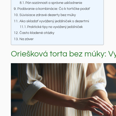
Pán sozónnosti a správne uskladnenie
Podávanie a kombinácie: Čo k tortičke podať
Súvisiace zdravé dezerty bez múky
Ako skladať vyvážený jedálniček s dezertmi
Praktické tipy na vyvážený jedálniček
Často kladené otázky
Na záver
Oriešková torta bez múky: V