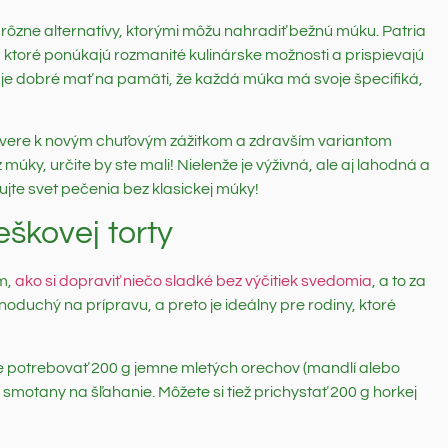
ať rôzne alternatívy, ktorými môžu nahradiť bežnú múku. Patria
ktoré ponúkajú rozmanité kulinárske možnosti a prispievajú
ami je dobré mať na pamäti, že každá múka má svoje špecifiká,
dvere k novým chuťovým zážitkom a zdravším variantom
 múky, určite by ste mali! Nielenže je výživná, ale aj lahodná a
ujte svet pečenia bez klasickej múky!
eškovej torty
om,
ako si dopraviť niečo sladké bez výčitiek svedomia
, a to za
dnoduchý na prípravu, a preto je ideálny pre rodiny, ktoré
te potrebovať 200 g jemne mletých orechov (mandlí alebo
 smotany na šľahanie. Môžete si tiež prichystať 200 g horkej