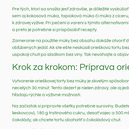
Pre tých, ktorí sa snažia jesť zdravšie, je dôležité vyskúš
sem aj kokosová múka, tapioková múka či múka z cíceru, 
k zdravej výžive. Pri pečení a varení s týmito alternatív
a preto je potrebné si prispôsobiť recepty.
Zameranie na použitie múky bez obsahu dokáže otvoriť 
obľúbených jedál. Ak ste ešte neskúsili orieškovú tortu bez
uspokojí chutí po sladkom bez viny. Tak neváhajte a objav
Krok za krokom: Príprava ori
Vytvorenie orieškovej torty bez múky je skvelým spôsob
necelých 30 minút. Tento dezert je nielen zdravý, ale aj je
hľadajú rýchle a výživné možnosti.
Na začiatok si pripravte všetky potrebné suroviny. Bude
lieskovcov), 180 g trstinového cukru, desať vajec a 500 ml
čokolády, ak chcete tortu obohatiť o čokoládový chut.