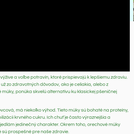
ýžive a voľbe potravín, ktoré prispievajú k lepšiemu zdraviu.
 už zo zdravotných dôvodov, ako je celiakia, alebo z
múky, ponúka skvelú alternatívu ku klasickej pšeničnej
vcová, má niekoľko výhod. Tieto múky sú bohaté na proteíny,
ilizácii krvného cukru. Ich chuť je často výraznejšia a
 jedlám jedinečný charakter. Okrem toho, orechové múky
ré sú prospešné pre naše zdravie.