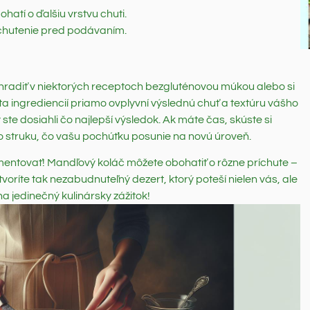
hatí o ďalšiu vrstvu chuti.
chutenie pred podávaním.
hradiť v niektorých receptoch bezgluténovou múkou alebo si
lita ingrediencií priamo ovplyvní výslednú chuť a textúru vášho
ste dosiahli čo najlepší výsledok. Ak máte čas, skúste si
ho struku, čo vašu pochúťku posunie na novú úroveň.
imentovať! Mandľový koláč môžete obohatiť o rôzne príchute –
voríte tak nezabudnuteľný dezert, ktorý poteší nielen vás, ale
na jedinečný kulinársky zážitok!