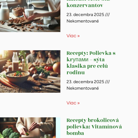
konzervantov
23. decembra 2025
Nekomentované
Viac »
Recepty: Polievka s
krупами – sýta
klasika pre celú
rodinu
23. decembra 2025
Nekomentované
Viac »
Recepty brokolicová
polievka: Vitamínová
bomba