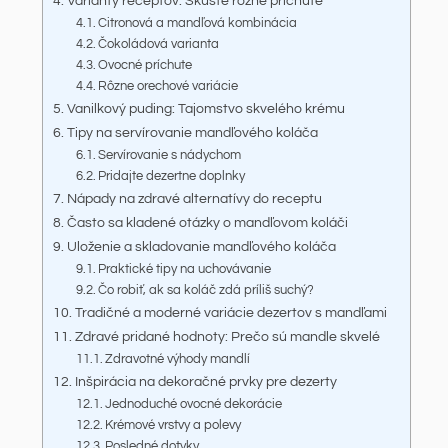
Varianty receptov: Skúste rôzne príchute
Citronová a mandľová kombinácia
Čokoládová varianta
Ovocné príchute
Rôzne orechové variácie
Vanilkový puding: Tajomstvo skvelého krému
Tipy na servírovanie mandľového koláča
Servírovanie s nádychom
Pridajte dezertne doplnky
Nápady na zdravé alternatívy do receptu
Často sa kladené otázky o mandľovom koláči
Uloženie a skladovanie mandľového koláča
Praktické tipy na uchovávanie
Čo robiť, ak sa koláč zdá príliš suchý?
Tradičné a moderné variácie dezertov s mandľami
Zdravé pridané hodnoty: Prečo sú mandle skvelé
Zdravotné výhody mandlí
Inšpirácia na dekoračné prvky pre dezerty
Jednoduché ovocné dekorácie
Krémové vrstvy a polevy
Posledné dotyky