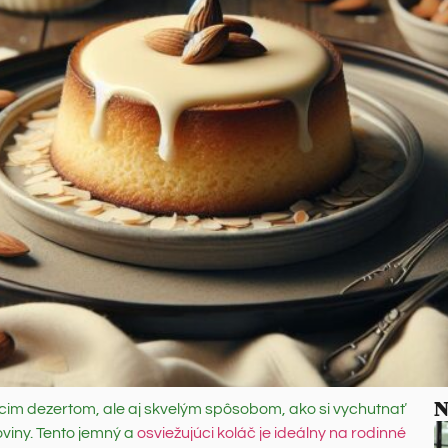
N
cim dezertom, ale aj skvelým spôsobom, ako si vychutnať
oviny. Tento jemný a
osviežujúci koláč je ideálny na rodinné