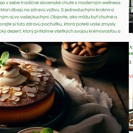
pája v sebe tradičné slovenské chute s moderným wellness
tí, ktorí dbajú na zdravú výživu. S jednoduchými krokmi a
ným aj vo vašej kuchyni. Objavte, ako môžu byť chutné a
ajte si túto zdravú pochúťku, ktorá poteší vaše zmysly.
nický dezert, ktorý pritiahne všetkých svojou krémovosťou a
A
o
3
V