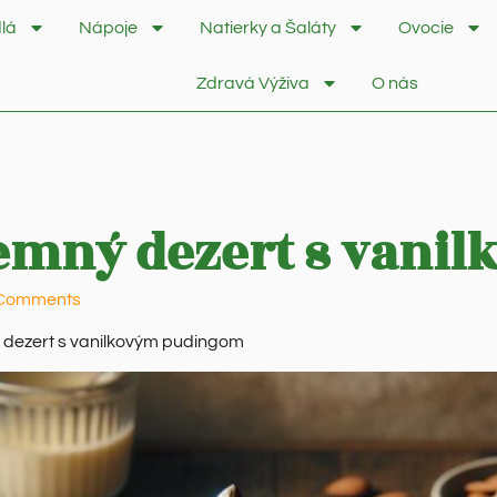
lá
Nápoje
Natierky a Šaláty
Ovocie
Zdravá Výživa
O nás
Jemný dezert s vani
Comments
 dezert s vanilkovým pudingom