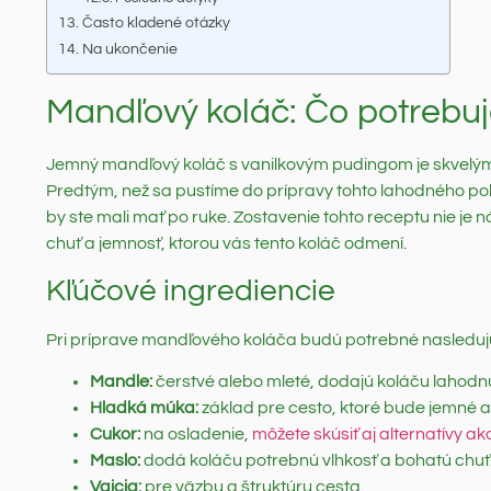
Často kladené otázky
Na ukončenie
Mandľový koláč: Čo potrebuj
Jemný mandľový koláč s vanilkovým pudingom je skvelým d
Predtým, než sa pustíme do prípravy tohto lahodného pokr
by ste mali mať po ruke. Zostavenie tohto receptu nie je
chuť a jemnosť, ktorou vás tento koláč odmení.
Kľúčové ingrediencie
Pri príprave mandľového koláča budú potrebné nasledujú
Mandle:
čerstvé alebo mleté, dodajú koláču lahodnú
Hladká múka:
základ pre cesto, ktoré bude jemné 
Cukor:
na osladenie,
môžete skúsiť aj alternatívy ak
Maslo:
dodá koláču potrebnú vlhkosť a bohatú chuť
Vajcia:
pre väzbu a štruktúru cesta.