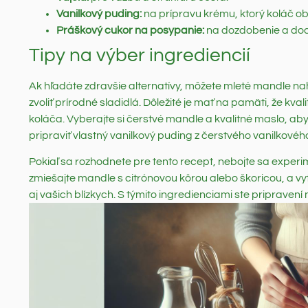
Vanilkový puding:
na prípravu krému, ktorý koláč obo
Práškový cukor na posypanie:
na dozdobenie a do
Tipy na výber ingrediencií
Ak hľadáte zdravšie alternatívy, môžete mleté mandle na
zvoliť prírodné sladidlá. Dôležité je mať na pamäti, že kva
koláča. Vyberajte si čerstvé mandle a kvalitné maslo, aby 
pripraviť vlastný vanilkový puding z čerstvého vanilkové
Pokiaľ sa rozhodnete pre tento recept, nebojte sa exper
zmiešajte mandle s citrónovou kôrou alebo škoricou, a vyt
aj vašich blízkych. S týmito ingredienciami ste pripravení 