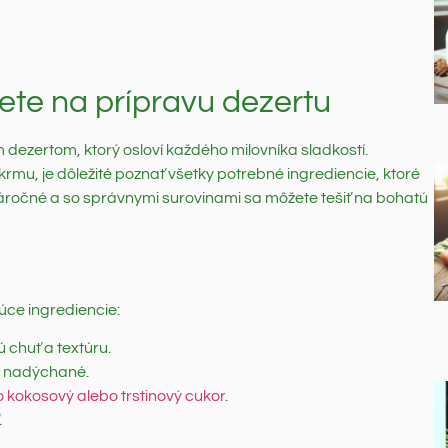
ete na prípravu dezertu
ezertom, ktorý osloví každého milovníka sladkostí.
mu, je dôležité poznať všetky potrebné ingrediencie, ktoré
 náročné a so správnymi surovinami sa môžete tešiť na bohatú
ce ingrediencie:
 chuť a textúru.
a nadýchané.
o kokosový alebo trstinový cukor
.
.