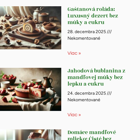
Gaštanová roláda:
Luxusný dezert bez
múky a cukru
28. decembra 2025
Nekomentované
Viac »
Jahodová bublanina z
mandľovej múky bez
lepku a cukru
24. decembra 2025
Nekomentované
Viac »
Domáce mandľové
mlieko: Čisté bez