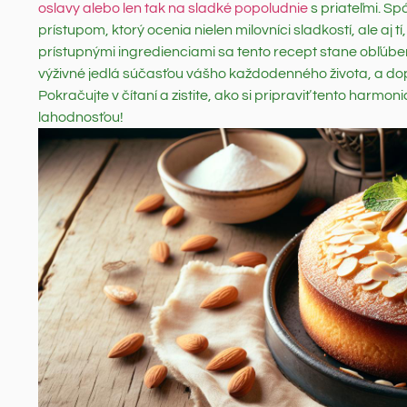
oslavy alebo len tak na sladké popoludnie
s priateľmi. S
prístupom, ktorý ocenia nielen milovníci sladkostí, ale aj 
prístupnými ingredienciami sa tento recept stane obľúbe
výživné jedlá súčasťou vášho každodenného života, a dopr
Pokračujte v čítaní a zistite, ako si pripraviť tento harmo
lahodnosťou!