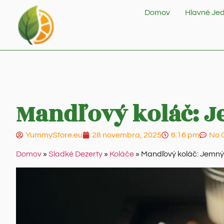
Domov
Hlavné Jed
Mandľový koláč: 
YummyStore.eu
28 novembra, 2025
6:16 pm
No 
Domov
»
Sladké Dezerty
»
Koláče
»
Mandľový koláč: Jemný