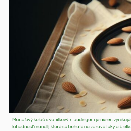
Mandľový koláč s vanilkovým pudingom je nielen vynikajú
lahodnosť mandlí, ktoré sú bohaté na zdravé tuky a bielk