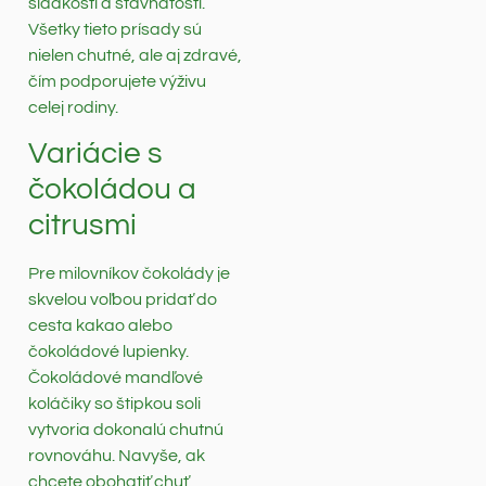
sladkosti a šťavnatosti.
Všetky tieto prísady sú
nielen chutné, ale aj zdravé,
čím podporujete výživu
celej rodiny.
Variácie s
čokoládou a
citrusmi
Pre milovníkov čokolády je
skvelou voľbou pridať do
cesta kakao alebo
čokoládové lupienky.
Čokoládové mandľové
koláčiky so štipkou soli
vytvoria dokonalú chutnú
rovnováhu. Navyše, ak
chcete obohatiť chuť,