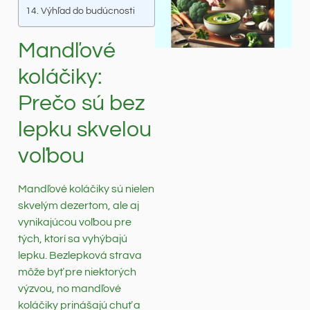
Výhľad do budúcnosti
Mandľové
koláčiky:
Prečo sú bez
lepku skvelou
voľbou
Mandľové koláčiky sú nielen
skvelým dezertom, ale aj
vynikajúcou voľbou pre
tých, ktorí sa vyhýbajú
lepku. Bezlepková strava
môže byť pre niektorých
výzvou, no mandľové
koláčiky prinášajú chuť a