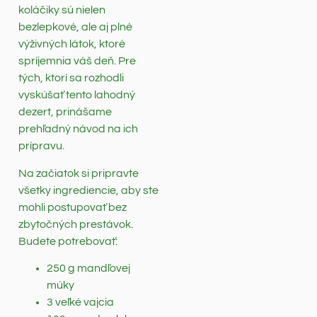
koláčiky sú nielen
bezlepkové, ale aj plné
výživných látok, ktoré
spríjemnia váš deň. Pre
tých, ktorí sa rozhodli
vyskúšať tento lahodný
dezert, prinášame
prehľadný návod na ich
prípravu.
Na začiatok si pripravte
všetky ingrediencie, aby ste
mohli postupovať bez
zbytočných prestávok.
Budete potrebovať:
250 g mandľovej
múky
3 veľké vajcia