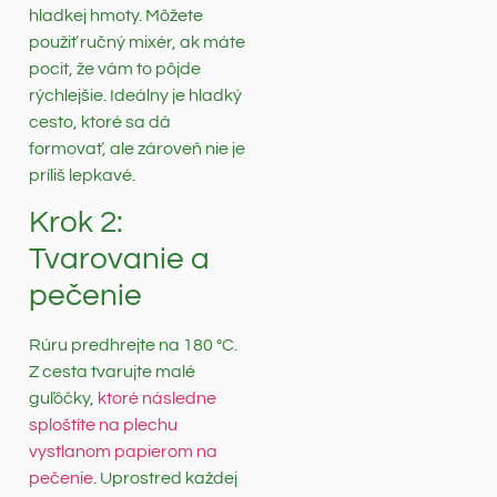
hladkej hmoty. Môžete
použiť ručný mixér, ak máte
pocit, že vám to pôjde
rýchlejšie. Ideálny je hladký
cesto, ktoré sa dá
formovať, ale zároveň nie je
príliš lepkavé.
Krok 2:
Tvarovanie a
pečenie
Rúru predhrejte na 180 °C.
Z cesta tvarujte malé
guľôčky,
ktoré následne
sploštíte na plechu
vystlanom papierom na
pečenie
. Uprostred každej