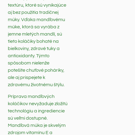
textúru, ktoré sú vynikajúce
aj bez použitia tradičnej
múky. Vďaka mandľovému
múke, ktorá sa vyrába z
jemne mletých mandlí, sú
tieto koláčiky bohaté na
bielkoviny, zdravé tuky a
antioxidanty. Týmto
spôsobom nielenže
potešíte chuťové poháriky,
ale aj prispejete k
zdravému životnému štýlu.
Príprava mandľových
koláčikov nevyžaduje zložitú
technológiu a ingrediencie
sú veľmi dostupné.
Mandľová múka je skvelým
zdrojom vitamínu E a