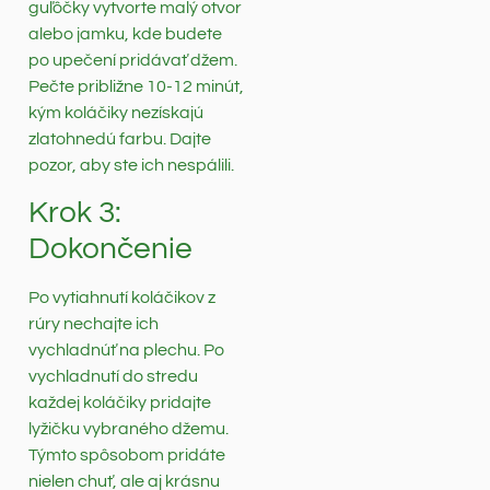
guľôčky vytvorte malý otvor
alebo jamku, kde budete
po upečení pridávať džem.
Pečte približne 10-12 minút,
kým koláčiky nezískajú
zlatohnedú farbu. Dajte
pozor, aby ste ich nespálili.
Krok 3:
Dokončenie
Po vytiahnutí koláčikov z
rúry nechajte ich
vychladnúť na plechu. Po
vychladnutí do stredu
každej koláčiky pridajte
lyžičku vybraného džemu.
Týmto spôsobom pridáte
nielen chuť, ale aj krásnu