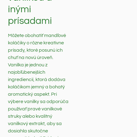
inými
prísadami
Môžete obohatiť mandľové
koláčiky o rôzne kreatívne
prísady, ktoré posunú ich
chuť na novú úroveň.
Vanilka je jednou z
najobľúbenejších
ingrediencií, ktorá dodáva
koláčikom jemný a bohatý
aromatický aspekt. Pri
výbere vanilky sa odporúča
používať pravé vanilkové
struky alebo kvalitný
vanilkový extrakt, aby sa
dosiahla skutočne