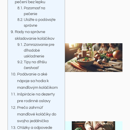
pečení bez lepku
Pozornosť na
pečenie
Uložte a podávajte
správne
Rady na správne
skladovanie koláčikov
Zamrazovanie pre
dlhodobé
uskladnenie
Tipy na dlhšiu
čerstvosť
Podávanie a aké
nápoje sa hodia k
mandľovým koláčikom
Inšpirácie na dezerty
pre rodinné oslavy
Prečo zahrnúť
mandľové koláčiky do
svojho jedálnička
Otázky a odpovede