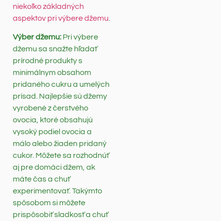
niekoľko základných
aspektov pri výbere džemu
.
Výber džemu:
Pri výbere
džemu sa snažte hľadať
prírodné produkty s
minimálnym obsahom
pridaného cukru a umelých
prísad. Najlepšie sú džemy
vyrobené z čerstvého
ovocia, ktoré obsahujú
vysoký podiel ovocia a
málo alebo žiaden pridaný
cukor. Môžete sa rozhodnúť
aj pre domáci džem, ak
máte čas a chuť
experimentovať. Takýmto
spôsobom si môžete
prispôsobiť sladkosť a chuť