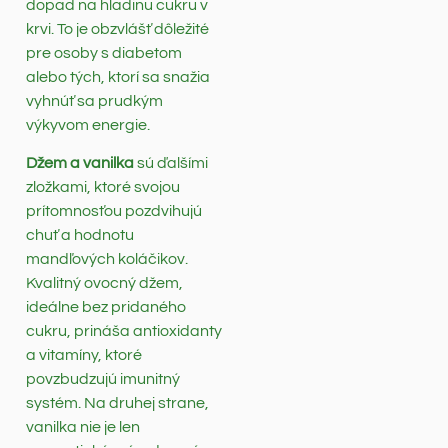
dopad na hladinu cukru v
krvi. To je obzvlášť dôležité
pre osoby s diabetom
alebo tých, ktorí sa snažia
vyhnúť sa prudkým
výkyvom energie.
Džem a vanilka
sú ďalšími
zložkami, ktoré svojou
prítomnosťou pozdvihujú
chuť a hodnotu
mandľových koláčikov.
Kvalitný ovocný džem,
ideálne bez pridaného
cukru, prináša antioxidanty
a vitamíny, ktoré
povzbudzujú imunitný
systém. Na druhej strane,
vanilka nie je len