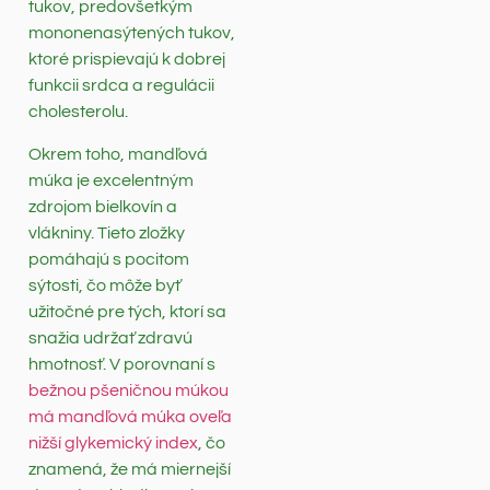
tukov, predovšetkým
mononenasýtených tukov,
ktoré prispievajú k dobrej
funkcii srdca a regulácii
cholesterolu.
Okrem toho, mandľová
múka je excelentným
zdrojom bielkovín a
vlákniny. Tieto zložky
pomáhajú s pocitom
sýtosti, čo môže byť
užitočné pre tých, ktorí sa
snažia udržať zdravú
hmotnosť. V porovnaní s
bežnou pšeničnou múkou
má mandľová múka oveľa
nižší glykemický index
, čo
znamená, že má miernejší