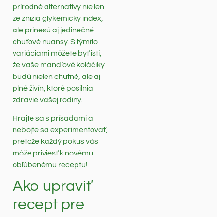
prírodné alternatívy nie len
že znížia glykemický index,
ale prinesú aj jedinečné
chuťové nuansy. S týmito
variáciami môžete byť istí,
že vaše mandľové koláčiky
budú nielen chutné, ale aj
plné živín, ktoré posilnia
zdravie vašej rodiny.
Hrajte sa s prísadami a
nebojte sa experimentovať,
pretože každý pokus vás
môže priviesť k novému
obľúbenému receptu!
Ako upraviť
recept pre