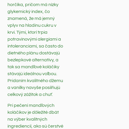
horčíka, pričom má nízky
glykemický index, čo
znamená, že má jemný
vplyv na hladinu cukru v
krvi. Tými, ktorí trpia
potravinovými alergiami a
intoleranciami, sa často do
dietného plánu dostávajú
bezlepkové alternatívy, a
tak sa mandľové koláčiky
stávajú ideálnou voľbou.
Pridaním kvalitného džemu
a vanilky navyše posilňujú
celkový zážitok a chuť.
Pri pečení mandľových
koláčikov je dôležité dbát
na výber kvalitných
ingrediencií, ako sú čerstvé