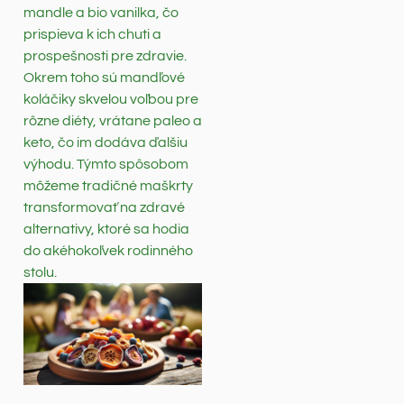
mandle a bio vanilka, čo
prispieva k ich chuti a
prospešnosti pre zdravie.
Okrem toho sú mandľové
koláčiky skvelou voľbou pre
rôzne diéty, vrátane paleo a
keto, čo im dodáva ďalšiu
výhodu. Týmto spôsobom
môžeme tradičné maškrty
transformovať na zdravé
alternativy, ktoré sa hodia
do akéhokoľvek rodinného
stolu.