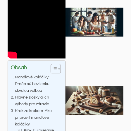
Obsah
Mandľové koláčiky:
Prečo sú bez lepku
skvelou voľbou
Hlavné zložky a ich
výhody pre zdravie
Krok za krokom: Ako
pripraviť mandľové
koláčiky
Krok 1: Zmiešanie