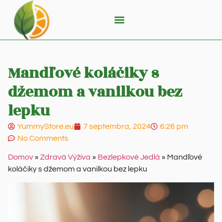
Mandľové koláčiky s
džemom a vanilkou bez
lepku
YummyStore.eu
7 septembra, 2024
6:26 pm
No Comments
Domov
»
Zdravá Výživa
»
Bezlepkové Jedlá
»
Mandľové
koláčiky s džemom a vanilkou bez lepku