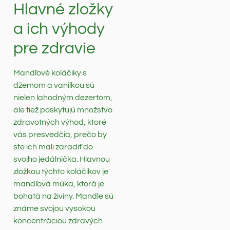
Hlavné zložky
a ich výhody
pre zdravie
Mandľové koláčiky s
džemom a vanilkou sú
nielen lahodným dezertom,
ale tiež poskytujú množstvo
zdravotných výhod, ktoré
vás presvedčia, prečo by
ste ich mali zaradiť do
svojho jedálnička. Hlavnou
zložkou týchto koláčikov je
mandľová múka, ktorá je
bohatá na živiny. Mandle sú
známe svojou vysokou
koncentráciou zdravých