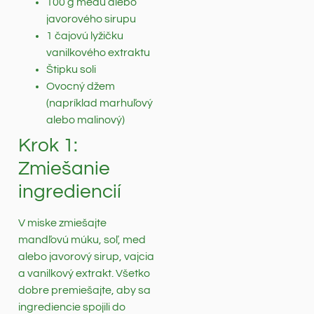
100 g medu alebo
javorového sirupu
1 čajovú lyžičku
vanilkového extraktu
Štipku soli
Ovocný džem
(napríklad marhuľový
alebo malinový)
Krok 1:
Zmiešanie
ingrediencií
V miske zmiešajte
mandľovú múku, soľ, med
alebo javorový sirup, vajcia
a vanilkový extrakt. Všetko
dobre premiešajte, aby sa
ingrediencie spojili do