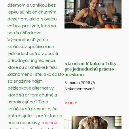
džemom a vanilkou bez
lepku sú nielen chutným
dezertom, ale aj skvelou
voľbou pre tých, ktorí sa
snažia žiť zdravo.
Výnimočnosť týchto
koláčikov spočíva v ich
jednoduchosti a v použití
prírodných ingrediencií,
Ako otvoriť kokos: Triky
ktoré sú priateľské k telu.
pre jednoduchú prácu s
oreškom
Zaznamenali ste, ako často
sa snažíme nájsť
3. marca 2026
bezlepkové alternatívy,
Nekomentované
ktoré sú pritom chutné a
uspokojujúce? Tieto
Viac »
koláčiky sú presne to, čo
potrebujete – perfektne sa
hodia na oslavy,
rodinné