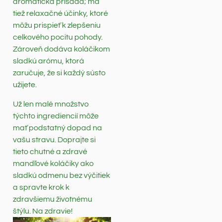
aromatická prísada; má
tiež relaxačné účinky, ktoré
môžu prispieť k zlepšeniu
celkového pocitu pohody.
Zároveň dodáva koláčikom
sladkú arómu, ktorá
zaručuje, že si každý sústo
užijete.
Už len malé množstvo
týchto ingrediencií môže
mať podstatný dopad na
vašu stravu. Doprajte si
tieto chutné a zdravé
mandľové koláčiky ako
sladkú odmenu bez výčitiek
a spravte krok k
zdravšiemu životnému
štýlu. Na zdravie!