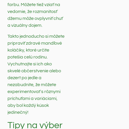
farbu. Môžete tiež vziať na
vedomie, že rozmanitosť
džemu môže ovplyvniť chuť
a vizuálny dojem.
Takto jednoducho si môžete
pripraviť zdravé mandľové
koláčiky, ktoré určite
potešia celú rodinu.
Vychutnajte si ich ako
skvelé občerstvenie alebo
dezert po jedle a
nezabudnite, že môžete
experimentovať s rôznymi
príchuťami a variáciami,
aby bol každý kúsok
jedinečný!
Tipy na výber