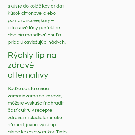
skúste do koláčikov pridať
kúsok citrónovej alebo
pomarančovej kôry –
citrusové tóny perfektne
doplnia mandľovú chuť a
pridajú osviežujúci nádych.
Rýchly tip na
zdravé
alternatívy
Keďže sa stále viac
zameriavame na zdravie,
môžete vyskúšať nahradiť
časť cukru v recepte
zdravšími sladidlami, ako
sú med, javorový sirup
alebo kokosový cukor. Tieto