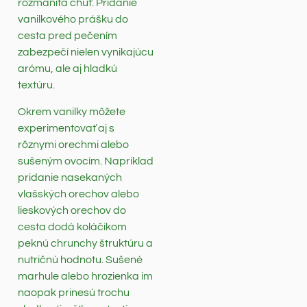
rozmanitá chuť. Pridanie
vanilkového prášku do
cesta pred pečením
zabezpečí nielen vynikajúcu
arómu, ale aj hladkú
textúru.
Okrem vanilky môžete
experimentovať aj s
rôznymi orechmi alebo
sušeným ovocím. Napríklad
pridanie nasekaných
vlašských orechov alebo
lieskových orechov do
cesta dodá koláčikom
peknú chrunchy štruktúru a
nutričnú hodnotu. Sušené
marhule alebo hrozienka im
naopak prinesú trochu