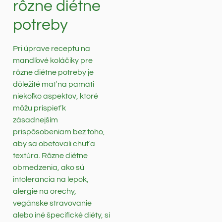
rôzne diétne
potreby
Pri úprave receptu na
mandľové koláčiky pre
rôzne diétne potreby je
dôležité mať na pamäti
niekoľko aspektov, ktoré
môžu prispieť k
zásadnejším
prispôsobeniam bez toho,
aby sa obetovali chuť a
textúra. Rôzne diétne
obmedzenia, ako sú
intolerancia na lepok,
alergie na orechy,
vegánske stravovanie
alebo iné špecifické diéty, si