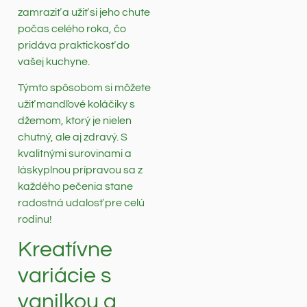
zamraziť a užiť si jeho chute
počas celého roka, čo
pridáva praktickosť do
vašej kuchyne.
Týmto spôsobom si môžete
užiť mandľové koláčiky s
džemom, ktorý je nielen
chutný, ale aj zdravý. S
kvalitnými surovinami a
láskyplnou prípravou sa z
každého pečenia stane
radostná udalosť pre celú
rodinu!
Kreatívne
variácie s
vanilkou a