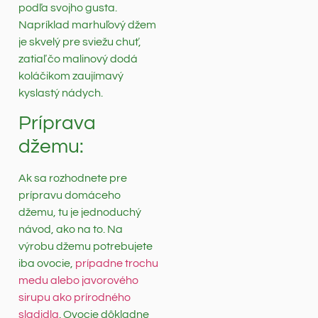
podľa svojho gusta.
Napríklad marhuľový džem
je skvelý pre sviežu chuť,
zatiaľ čo malinový dodá
koláčikom zaujímavý
kyslastý nádych.
Príprava
džemu:
Ak sa rozhodnete pre
prípravu domáceho
džemu, tu je jednoduchý
návod, ako na to. Na
výrobu džemu potrebujete
iba ovocie,
prípadne trochu
medu alebo javorového
sirupu ako prírodného
sladidla
. Ovocie dôkladne