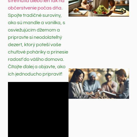
stretnutia alebo len tak na
občerstvenie počas dňa
.
Spojte tradičné suroviny,
ako sú mandle a vanilka, s
osviežujúcim džemom a
pripravte si neodolateľný
dezert, ktorý poteší vaše
chuťové poháriky a prinesie
radosť do vášho domova.
Čítajte ďalej a objavte, ako
ich jednoducho pripraviť!