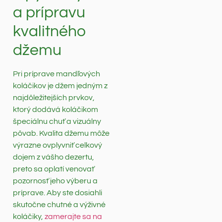
a prípravu
kvalitného
džemu
Pri príprave mandľových
koláčikov je džem jedným z
najdôležitejších prvkov,
ktorý dodává koláčikom
špeciálnu chuť a vizuálny
pôvab. Kvalita džemu môže
výrazne ovplyvniť celkový
dojem z vášho dezertu,
preto sa oplatí venovať
pozornosť jeho výberu a
príprave. Aby ste dosiahli
skutočne chutné a výživné
koláčiky,
zamerajte sa na