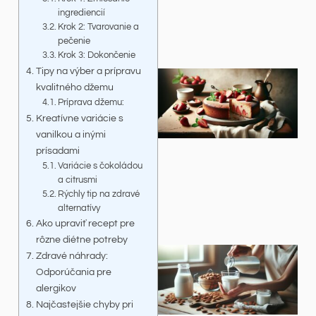
ingrediencií
Krok 2: Tvarovanie a
pečenie
Krok 3: Dokončenie
Tipy na výber a prípravu
kvalitného džemu
Príprava džemu:
Kreatívne variácie s
vanilkou a inými
prísadami
Variácie s čokoládou
a citrusmi
Rýchly tip na zdravé
alternatívy
Ako upraviť recept pre
rôzne diétne potreby
Zdravé náhrady:
Odporúčania pre
alergikov
Najčastejšie chyby pri