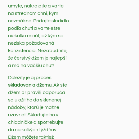
umyte, nakrájajte a varte
na strednom ohni, kým
nezmäkne. Pridajte sladidlo
podľa chuti a varte ešte
niekoľko minút, až kým sa
nezíska požadovaná
konzistencia. Nezabudnite,
že čerstvý džem je najlepší
a má najväčšiu chuť!
Dôležitý je aj proces
skladovania džemu
. Ak ste
džem pripravili, odporúča
sa uložiť ho do sklenenej
nádoby, ktorú je možné
uzavrieť. Skladujte ho v
chladničke a spotrebujte
do niekoľkých týždňov.
Džem môžete taktiež