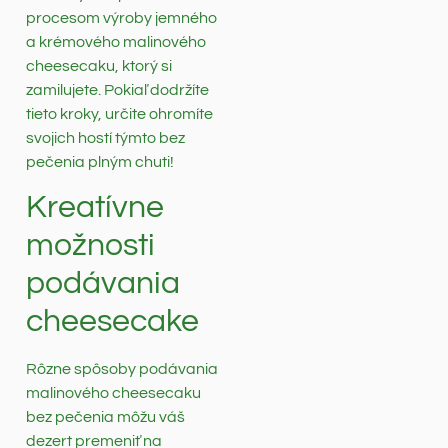
procesom výroby jemného
a krémového malinového
cheesecaku, ktorý si
zamilujete. Pokiaľ dodržíte
tieto kroky, určite ohromíte
svojich hostí týmto bez
pečenia plným chuti!
Kreatívne
možnosti
podávania
cheesecake
Rôzne spôsoby podávania
malinového cheesecaku
bez pečenia môžu váš
dezert premeniť na