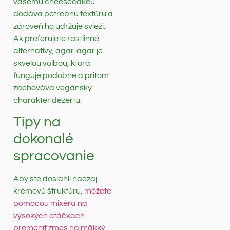
vašemu cheesecakeu
dodáva potrebnú textúru a
zároveň ho udržuje svieži.
Ak preferujete rastlinné
alternatívy, agar-agar je
skvelou voľbou, ktorá
funguje podobne a pritom
zachováva vegánsky
charakter dezertu.
Tipy na
dokonalé
spracovanie
Aby ste dosiahli naozaj
krémovú štruktúru,
môžete
pomocou mixéra na
vysokých otáčkach
premeniť zmes na mäkký