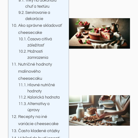
Triky na dokonalú
chuť a textúru
Servírovanie a
dekorácie
Ako správne skladovať
cheesecake
Časovo citlivá
záležitosť
Možnosti
zamrazenia
Nutričné hodnoty
malinového
cheesecaku
Hlavné nutričné
hodnoty
Kalorická hodnota
Alternatívy a
úpravy
Recepty na iné
variácie cheesecake
Často kladené otázky