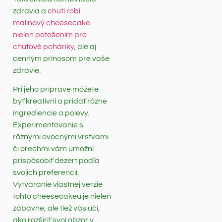
zdravia a
chuti robí
malinový cheesecake
nielen potešením pre
chuťové poháriky
, ale aj
cenným prínosom pre vaše
zdravie.
Pri jeho príprave môžete
byť kreatívni a pridať rôzne
ingrediencie a polevy.
Experimentovanie s
rôznymi ovocnými vrstvami
či orechmi vám umožní
prispôsobiť dezert podľa
svojich preferencií.
Vytváranie vlastnej verzie
tohto cheesecakeu je nielen
zábavne, ale tiež vás učí,
ako rozšíriť svoj obzor v