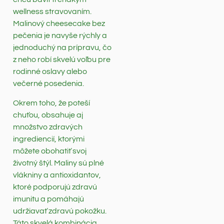
wellness stravovaním.
Malinový cheesecake bez
pečenia je navyše rýchly a
jednoduchý na prípravu, čo
z neho robí skvelú voľbu pre
rodinné oslavy alebo
večerné posedenia.
Okrem toho, že poteší
chuťou, obsahuje aj
množstvo zdravých
ingrediencií, ktorými
môžete obohatiť svoj
životný štýl. Maliny sú plné
vlákniny a antioxidantov,
ktoré podporujú zdravú
imunitu a pomáhajú
udržiavať zdravú pokožku.
Táto skvelá kombinácia