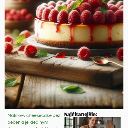
Najčítanejšie:
Malinový cheesecake bez
pečenia je ideálnym