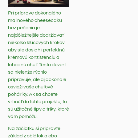
Pri príprave dokonalého
malinového cheesecaku
bez pečenia je
najdôležitejšie dodržiavať
niekoľko kľúčových krokov,
aby ste dosiahli perfektnú
krémovú konzistenciu a
lahodnú chuť. Tento dezert
sa nielenže rýchlo
pripravuje, ale aj dokonale
osvieži vaše chuťové
poháriky. Ak sa chcete
vrhnúť do tohto projektu, tu
sú užitočné tipy a triky, ktoré
vám pomôžu.
Na začiatku si pripravte
základ z oblátok alebo