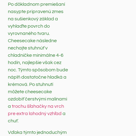
Po dôkladnom premiešaní
nasypte pripravenú zmes
na sušienkový základ a
vyhlaďte povrch do
vyrovnaného tvaru.
Cheesecake následne
nechajte stuhnúť v
chladničke minimálne 4-6
hodín, najlepšie však cez
noc. Týmto spôsobom bude
náplň dostatočne hladká a
krémová. Po stuhnutí
môžete cheesecake
ozdobiť čerstvými malinami
a
trochu šľahačky na vrch
pre extra lahodný vzhľad
a
chuť.
Vďaka týmto jednoduchým