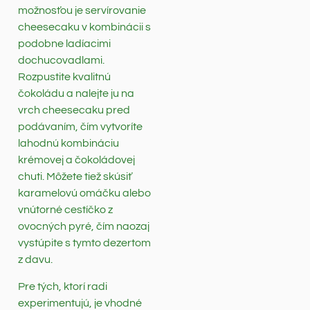
možnosťou je servírovanie
cheesecaku v kombinácii s
podobne ladíacimi
dochucovadlami.
Rozpustite kvalitnú
čokoládu a nalejte ju na
vrch cheesecaku pred
podávaním, čím vytvoríte
lahodnú kombináciu
krémovej a čokoládovej
chuti. Môžete tiež skúsiť
karamelovú omáčku alebo
vnútorné cestíčko z
ovocných pyré, čím naozaj
vystúpite s tymto dezertom
z davu.
Pre tých, ktorí radi
experimentujú, je vhodné