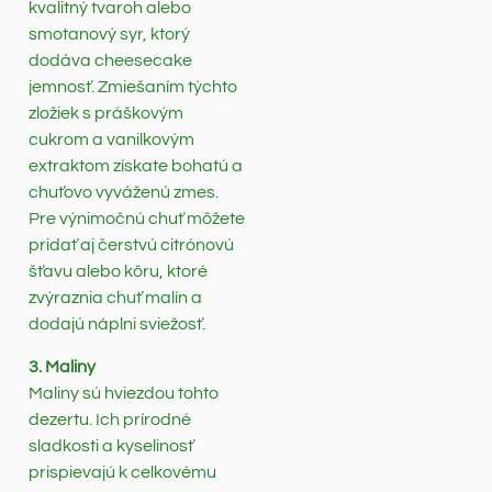
kvalitný tvaroh alebo
smotanový syr, ktorý
dodáva cheesecake
jemnosť. Zmiešaním týchto
zložiek s práškovým
cukrom a vanilkovým
extraktom získate bohatú a
chuťovo vyváženú zmes.
Pre výnimočnú chuť môžete
pridať aj čerstvú citrónovú
šťavu alebo kôru, ktoré
zvýraznia chuť malín a
dodajú náplni sviežosť.
3. Maliny
Maliny sú hviezdou tohto
dezertu. Ich prírodné
sladkosti a kyselinosť
prispievajú k celkovému