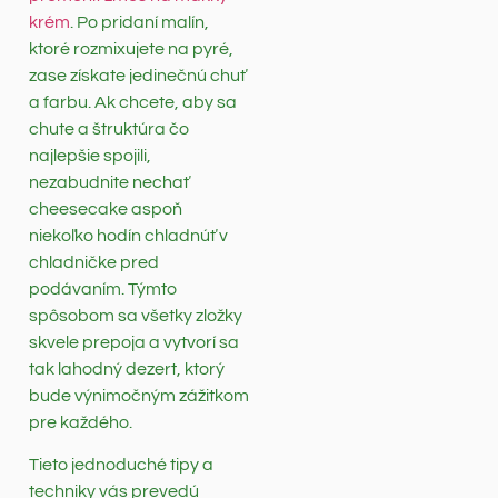
krém
. Po pridaní malín,
ktoré rozmixujete na pyré,
zase získate jedinečnú chuť
a farbu. Ak chcete, aby sa
chute a štruktúra čo
najlepšie spojili,
nezabudnite nechať
cheesecake aspoň
niekoľko hodín chladnúť v
chladničke pred
podávaním. Týmto
spôsobom sa všetky zložky
skvele prepoja a vytvorí sa
tak lahodný dezert, ktorý
bude výnimočným zážitkom
pre každého.
Tieto jednoduché tipy a
techniky vás prevedú