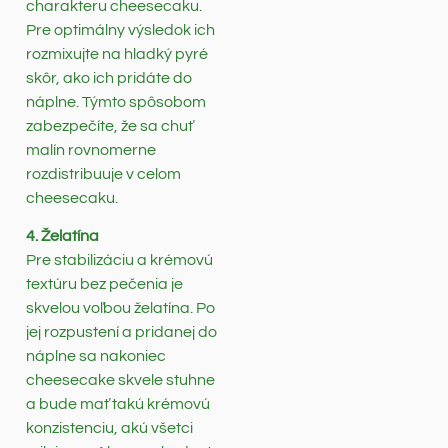
charakteru cheesecaku.
Pre optimálny výsledok ich
rozmixujte na hladký pyré
skôr, ako ich pridáte do
náplne. Týmto spôsobom
zabezpečíte, že sa chuť
malín rovnomerne
rozdistribuuje v celom
cheesecaku.
4. Želatína
Pre stabilizáciu a krémovú
textúru bez pečenia je
skvelou voľbou želatína. Po
jej rozpustení a pridanej do
náplne sa nakoniec
cheesecake skvele stuhne
a bude mať takú krémovú
konzistenciu, akú všetci