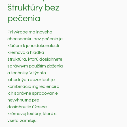
štruktúry bez
pečenia
Pri výrobe malinového
cheesecaku bez pečenia je
kľúčom k jeho dokonalosti
krémová a hladká
štruktúra, ktorú dosiahnete
správnym použitím zloženia
a techniky. V týchto
lahodných dezertoch je
kombinácia ingrediencií a
ich správne spracovanie
nevyhnutné pre
dosiahnutie úžasne
krémovej textúry, ktorú si
všetci zamilujú.