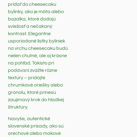
pridať do cheesecaku
bylinky, ako je mäta alebo
bazalka, ktoré dodajú
sviežosť a nečakaný
kontrast. Elegantne
usporiadané lístky byliniek
na vrchu cheesecaku budú
nielen chutné, ale aj krásne
na pohľad. Takisto pri
podávaní zvážte rôzne
textúry – pridajte
chrumkavé oriešky alebo
granolu, ktoré prinesú
zaujímavý krok do hladkej
štruktúry.
Navyše, autentické
slovenské prísady, ako sú
orechové alebo makové