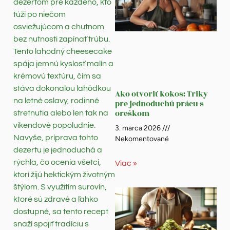
dezertom pre každého, kto
túži po niečom
osviežujúcom a chutnom
bez nutnosti zapínať trúbu.
Tento lahodný cheesecake
spája jemnú kyslosť malín a
krémovú textúru, čím sa
stáva dokonalou lahôdkou
Ako otvoriť kokos: Triky
na letné oslavy, rodinné
pre jednoduchú prácu s
oreškom
stretnutia alebo len tak na
víkendové popoludnie.
3. marca 2026
Navyše, príprava tohto
Nekomentované
dezertu je jednoduchá a
rýchla, čo ocenia všetci,
Viac »
ktorí žijú hektickým životným
štýlom. S využitím surovín,
ktoré sú zdravé a ľahko
dostupné, sa tento recept
snaží spojiť tradíciu s