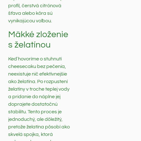
profil, čerstvá citrónová
šťava alebo kôra sú
vynikajúcou voľbou.
Mäkké zloženie
s želatínou
Keď hovoríme o stuhnutí
cheesecaku bez pečenia,
neexistuje nič efektívnejšie
ako želatína. Po rozpustení
želatíny v troche teplej vody
a pridanie do náplne jej
doprajete dostatočnú
stabilitu. Tento proces je
jednoduchý, ale dôležitý,
pretože želatína pôsobí ako
skvelá spojka, ktorá