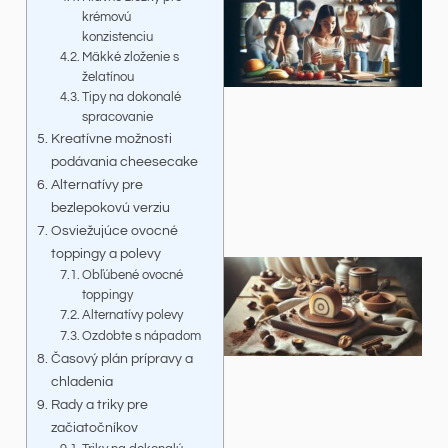
krémovú
konzistenciu
Mäkké zloženie s
želatínou
Tipy na dokonalé
spracovanie
Kreatívne možnosti
podávania cheesecake
Alternatívy pre
bezlepokovú verziu
Osviežujúce ovocné
toppingy a polevy
Obľúbené ovocné
toppingy
Alternatívy polevy
Ozdobte s nápadom
Časový plán prípravy a
chladenia
Rady a triky pre
začiatočníkov