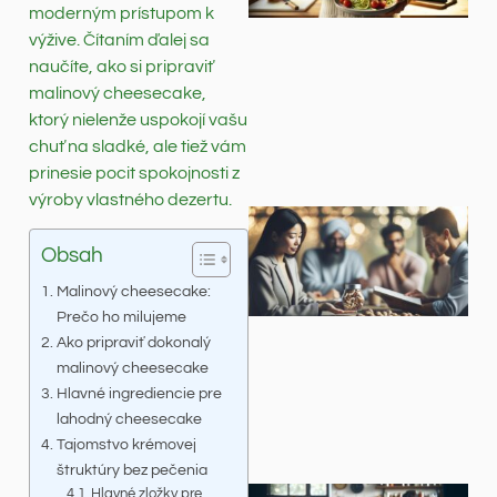
moderným prístupom k
výžive. Čítaním ďalej sa
naučíte, ako si pripraviť
malinový cheesecake,
ktorý nielenže uspokojí vašu
chuť na sladké, ale tiež vám
prinesie pocit spokojnosti z
výroby vlastného dezertu.
Obsah
Malinový cheesecake:
Prečo ho milujeme
Ako pripraviť dokonalý
malinový cheesecake
Hlavné ingrediencie pre
lahodný cheesecake
Tajomstvo krémovej
štruktúry bez pečenia
Hlavné zložky pre