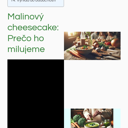
Výhľad do budúcnosti
Malinový
cheesecake:
Prečo ho
milujeme