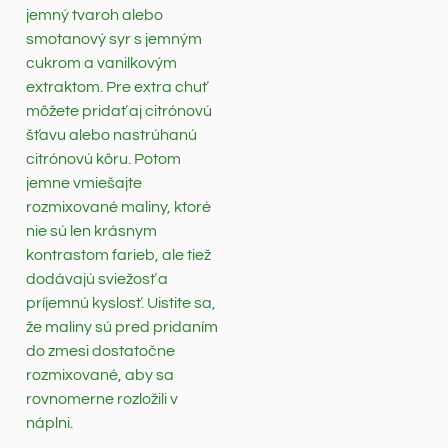
jemný tvaroh alebo
smotanový syr s jemným
cukrom a vanilkovým
extraktom. Pre extra chuť
môžete pridať aj citrónovú
šťavu alebo nastrúhanú
citrónovú kôru. Potom
jemne vmiešajte
rozmixované maliny, ktoré
nie sú len krásnym
kontrastom farieb, ale tiež
dodávajú sviežosť a
príjemnú kyslosť. Uistite sa,
že maliny sú pred pridaním
do zmesi dostatočne
rozmixované, aby sa
rovnomerne rozložili v
náplni.