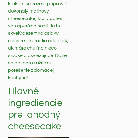
krokom si môžete pripraviť
dokonalý malinový
cheesecake, ktorý poteší
vás aj vašich hostí. Je to
skvelý dezert na oslavy,
rodinné stretnutia či len tak,
ak máte chuť na niečo
sladké a osviežujúce. Dajte
sa do toho a užite si
potešenie z domácej
kuchyne!
Hlavné
ingrediencie
pre lahodný
cheesecake