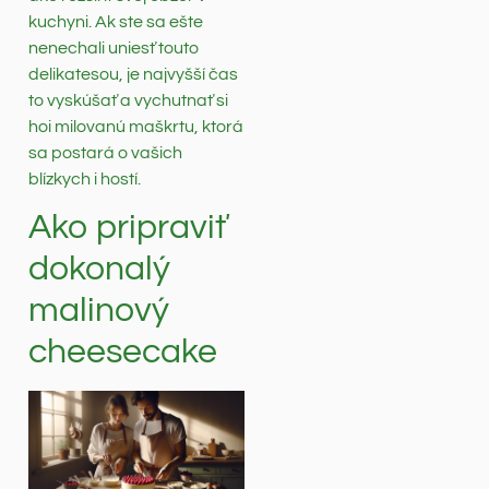
kuchyni. Ak ste sa ešte
nenechali uniesť touto
delikatesou, je najvyšší čas
to vyskúšať a vychutnať si
hoi milovanú maškrtu, ktorá
sa postará o vašich
blízkych i hostí.
Ako pripraviť
dokonalý
malinový
cheesecake