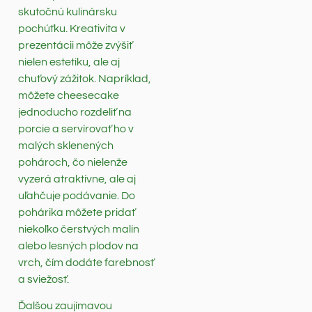
skutočnú kulinársku
pochúťku. Kreativita v
prezentácii môže zvýšiť
nielen estetiku, ale aj
chuťový zážitok. Napríklad,
môžete cheesecake
jednoducho rozdeliť na
porcie a servírovať ho v
malých sklenených
pohároch, čo nielenže
vyzerá atraktívne, ale aj
uľahčuje podávanie. Do
pohárika môžete pridať
niekoľko čerstvých malín
alebo lesných plodov na
vrch, čím dodáte farebnosť
a sviežosť.
Ďalšou zaujímavou