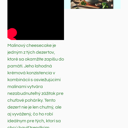
Malinový cheesecake je
jedným z tých dezertov,
ktoré sa okamžite zapíšu do
pamäti. Jeho lahodná
krémová konzistencia v
kombinácii s osviežujúcimi
malinami vytvára
nezabudnuteľný zážitok pre
chuťové poháriky. Tento
dezert nie je len chutný, ale
aj vyvážený, čo ho robí
ideálnym pre tých, ktorí sa
chcú baviť trendkým