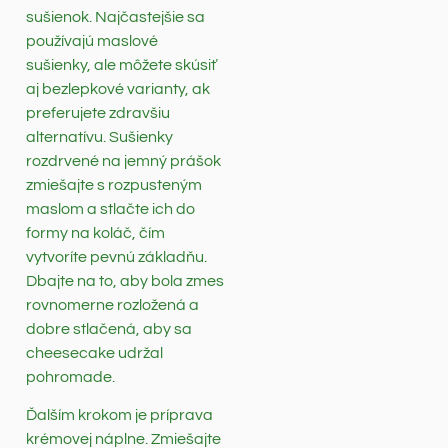
sušienok. Najčastejšie sa
používajú maslové
sušienky, ale môžete skúsiť
aj bezlepkové varianty, ak
preferujete zdravšiu
alternatívu. Sušienky
rozdrvené na jemný prášok
zmiešajte s rozpusteným
maslom a stlačte ich do
formy na koláč, čím
vytvoríte pevnú základňu.
Dbajte na to, aby bola zmes
rovnomerne rozložená a
dobre stlačená, aby sa
cheesecake udržal
pohromade.
Ďalším krokom je príprava
krémovej náplne. Zmiešajte