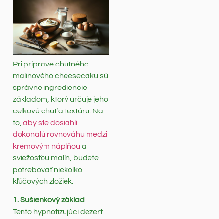
Pri príprave chutného
malinového cheesecaku sú
správne ingrediencie
základom, ktorý určuje jeho
celkovú chuť a textúru. Na
to,
aby ste dosiahli
dokonalú rovnováhu medzi
krémovým náplňou
a
sviežosťou malín, budete
potrebovať niekoľko
kľúčových zložiek.
1. Sušienkový základ
Tento hypnotizujúci dezert