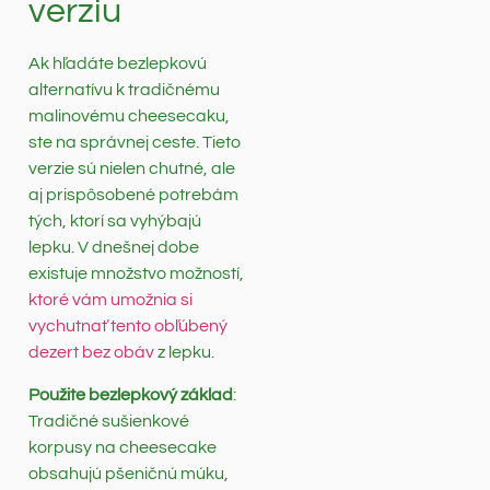
verziu
Ak hľadáte bezlepkovú
alternatívu k tradičnému
malinovému cheesecaku,
ste na správnej ceste. Tieto
verzie sú nielen chutné, ale
aj prispôsobené potrebám
tých, ktorí sa vyhýbajú
lepku. V dnešnej dobe
existuje množstvo možností,
ktoré vám umožnia si
vychutnať tento obľúbený
dezert bez obáv
z lepku.
Použite bezlepkový základ
:
Tradičné sušienkové
korpusy na cheesecake
obsahujú pšeničnú múku,