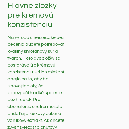
Hlavné zložky
pre krémovú
konzistenciu
Na výrobu cheesecake bez
pečenia budete potrebovať
kvalitný smotanový syr a
tvaroh. Tieto dve zložky sa
postarávajú o krémovú
konzistenciu. Pri ich miešaní
dbejte na to, aby boli
izbovej teploty, čo
zabezpečí hladké spojenie
bez hrudiek. Pre
obohatenie chuti si môžete
pridať aj práškový cukor a
vanilkový extrakt. Ak chcete
zvýšiť sviežosť a chuťový