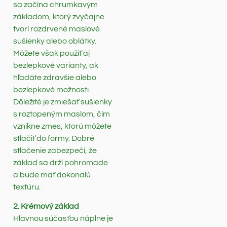
sa začína chrumkavým
základom, ktorý zvyčajne
tvorí rozdrvené maslové
sušienky alebo oblátky.
Môžete však použiť aj
bezlepkové varianty, ak
hľadáte zdravšie alebo
bezlepkové možnosti.
Dôležité je zmiešať sušienky
s roztopeným maslom, čím
vznikne zmes, ktorú môžete
stlačiť do formy. Dobré
stlačenie zabezpečí, že
základ sa drží pohromade
a bude mať dokonalú
textúru.
2. Krémový základ
Hlavnou súčasťou náplne je