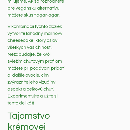
milujeme. Ak sa rozhodnete
pre vegánsku alternatívu,
môžete skúsiť agar-agar.
V kombinácii týchto zložiek
vytvoríte lahodný malinový
cheesecake, ktorý osloví
všetkých vašich hostí.
Nezabúdajte, že kvôli
sviežim chuťovým profilom
môžete pri podávaní pridať
aj ďalšie ovocie, čím
zvýrazníte jeho vizuálny
aspekt a celkovú chuť.
Experimentujte a užite si
tento delikát!
Tajomstvo
krémovej