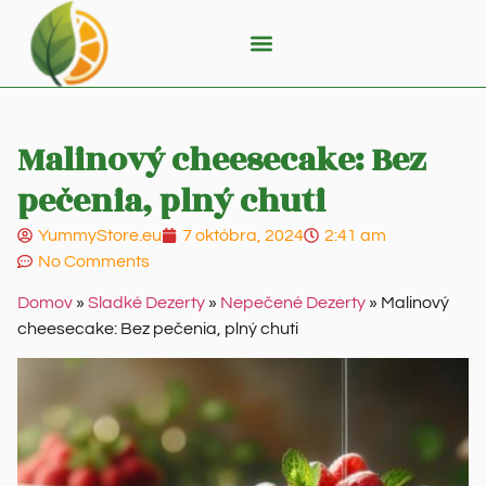
Malinový cheesecake: Bez
pečenia, plný chuti
YummyStore.eu
7 októbra, 2024
2:41 am
No Comments
Domov
»
Sladké Dezerty
»
Nepečené Dezerty
»
Malinový
cheesecake: Bez pečenia, plný chuti