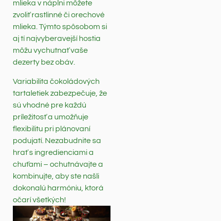
mlieka v náplni môžete
zvoliť rastlinné či orechové
mlieka. Týmto spôsobom si
aj tí najvyberavejší hostia
môžu vychutnať vaše
dezerty bez obáv.
Variabilita čokoládových
tartaletiek zabezpečuje, že
sú vhodné pre každú
príležitosť a umožňuje
flexibilitu pri plánovaní
podujatí. Nezabudnite sa
hrať s ingredienciami a
chuťami – ochutnávajte a
kombinujte, aby ste našli
dokonalú harmóniu, ktorá
očarí všetkých!