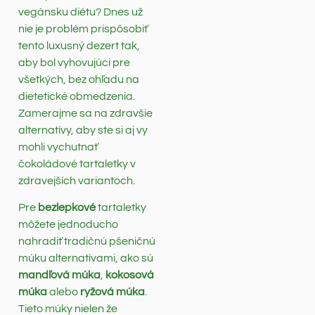
vegánsku diétu? Dnes už
nie je problém prispôsobiť
tento luxusný dezert tak,
aby bol vyhovujúci pre
všetkých, bez ohľadu na
dietetické obmedzenia.
Zamerajme sa na zdravšie
alternatívy, aby ste si aj vy
mohli vychutnať
čokoládové tartaletky v
zdravejších variantoch.
Pre
bezlepkové
tartaletky
môžete jednoducho
nahradiť tradičnú pšeničnú
múku alternatívami, ako sú
mandľová múka
,
kokosová
múka
alebo
ryžová múka
.
Tieto múky nielen že