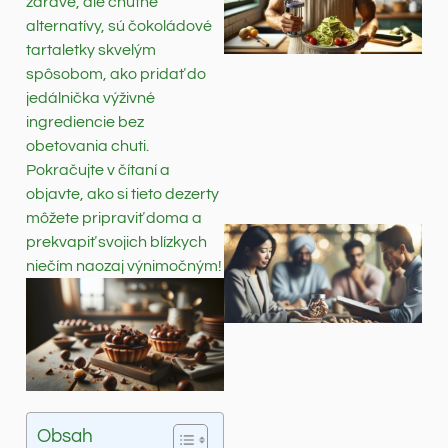
zdravé, ale chutné
alternatívy, sú čokoládové
tartaletky skvelým
spôsobom, ako pridať do
jedálnička výživné
ingrediencie bez
obetovania chuti.
Pokračujte v čítaní a
objavte, ako si tieto dezerty
môžete pripraviť doma a
prekvapiť svojich blízkych
niečím naozaj výnimočným!
Obsah