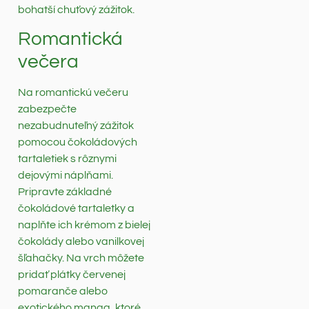
bohatší chuťový zážitok.
Romantická
večera
Na romantickú večeru
zabezpečte
nezabudnuteľný zážitok
pomocou čokoládových
tartaletiek s rôznymi
dejovými náplňami.
Pripravte základné
čokoládové tartaletky a
naplňte ich krémom z bielej
čokolády alebo vanilkovej
šľahačky. Na vrch môžete
pridať plátky červenej
pomaranče alebo
exotického manga, ktoré