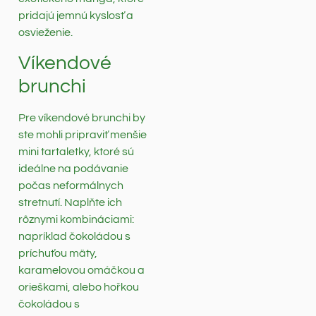
pridajú jemnú kyslosť a
osvieženie.
Víkendové
brunchi
Pre víkendové brunchi by
ste mohli pripraviť menšie
mini tartaletky, ktoré sú
ideálne na podávanie
počas neformálnych
stretnutí. Naplňte ich
rôznymi kombináciami:
napríklad čokoládou s
príchuťou mäty,
karamelovou omáčkou a
orieškami, alebo hořkou
čokoládou s