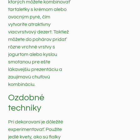
ktorých môžete kombinovať
tartaletky s krémom alebo
ovocným pyré, čím
vytvoríte atraktívny
viacvrstvový dezert. Taktiež
môžete do pohárov pridať
rôzne vrchné vrstvy s
jogurtom alebo kyslou
smotanou pre ešte
lákavejšiu prezentáciu a
zaujímavú chuťovú
kombináciu.
Ozdobné
techniky
Pri dekorovaní je dôležité
experimentovať. Použite
jedlé kvety, ako sú fialky