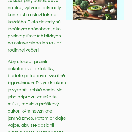
základ, plný čokoládovej
náplne, vytvára dokonalý
kontrast a osloví takmer
každého. Tieto dezerty sú
ideálnym spôsobom, ako
prekvapiť svojich blízkych
na oslave alebo len tak pri
rodinnej večeri.
Aby ste si pripravili
čokoládové tartaletky,
budete potrebovať
kvalitné
ingrediencie
. Prvým krokom
je vyrobiť krehké cesto. Na
jeho prípravu zmiešajte
múku, maslo a práškový
cukor, kým nevznikne
jemná zmes. Potom pridajte
vajce, aby ste dosiahli