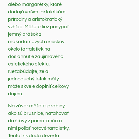
alebo margarétky, ktoré
dodajú vašim tartaletkám
prírodný a aristokratický
vzhľad. Môžete tiež posypať
jemný prášok z
makadámových orieškov
okolo tartaletiek na
dosiahnutie zaujímavého
estetického efektu.
Nezabúdajte, že aj
jednoduchý lístok mäty
môže skvele doplniť celkový
dojem.
Na záver môžete jarabiny,
ako sú brusnice, naťahovať
do šťavy z pomaranča a
nimi poliať hotové tartaletky.
Tento trik dodá dezertu