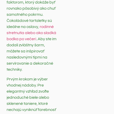
faktorom, ktorý dokáže byť
rovnako pôsobivý ako chuť
samotného pokrmu.
Čokoládové tartaletky sú
ideálne na oslavy,
rodinné
stretnutia alebo ako sladká
bodka po večeri
. Aby ste im
dodali zvláštny šarm,
môžete sa inšpirovať
nasledovnými tipmi na
servírovanie a dekoračné
techniky.
Prvým krokom je výber
vhodnej nádoby. Pre
elegantný vzhľad zvoľte
jednoduché biele alebo
sklenené taniere, ktoré
nechajú vyniknúť farebnosť