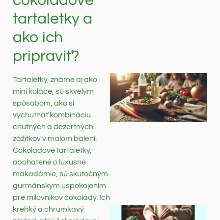
čokoládové
tartaletky a
ako ich
pripraviť?
Tartaletky, známe aj ako
mini koláče, sú skvelým
spôsobom, ako si
vychutnať kombináciu
chutných a dezertných
zážitkov v malom balení.
Čokoládové tartaletky,
obohatené o luxusné
makadámie, sú skutočným
gurmánskym uspokojením
pre milovníkov čokolády. Ich
krehký a chrumkavý