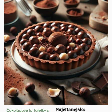
Najčítanejšie:
Čokoládové tartaletky s