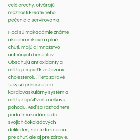
celé orechy, otvárajú
možnosti kreatívneho
pečenia a servírovania.
Hoci sú makadámie známe
ako chrumkavé a plné
chuti, majú aj množstvo
nutričných benefitov.
Obsahujú antioxidanty a
môžu prispieť k znižovaniu
cholesterolu. Tieto zdravé
tuky sú prínosné pre
kardiovaskulárny systém a
môžu zlepšiť vašu celkovú
pohodu. Keď sa rozhodnete
pridať makadámie do
svojich čokoládových
delikates, robíte tak nielen
pre chuť, ale aj pre zdravie.