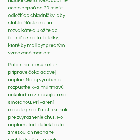
hladké cesto. Nezabudnite
cesto aspoň na 30 minút
odložiť do chladničky, aby
stuhlo. Následne ho
rozvaľkáte a uložíte do
formičiek na tartaletky,
ktoré by mali byť predtým
vymazané maslom.
Potom sa presuniete k
príprave čokoládovej
náplne. Na jej vyrobenie
rozpustite kvalitnú tmavú
čokoládu a zmiešajte ju so
smotanou. Pri varení
môžete pridať aj štipku soli
pre zvýraznenie chuti. Po
naplnení tartaletiek touto
zmesou ich nechajte
vychladnúť, aby náplň