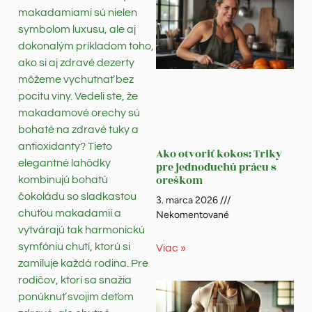
makadamiami sú nielen
symbolom luxusu, ale aj
dokonalým príkladom toho,
ako si aj zdravé dezerty
môžeme vychutnať bez
pocitu viny. Vedeli ste, že
makadamové orechy sú
bohaté na zdravé tuky a
antioxidanty? Tieto
Ako otvoriť kokos: Triky
elegantné lahôdky
pre jednoduchú prácu s
oreškom
kombinujú bohatú
čokoládu so sladkastou
3. marca 2026
chuťou makadamií a
Nekomentované
vytvárajú tak harmonickú
symfóniu chutí, ktorú si
Viac »
zamiluje každá rodina. Pre
rodičov, ktorí sa snažia
ponúknuť svojim deťom