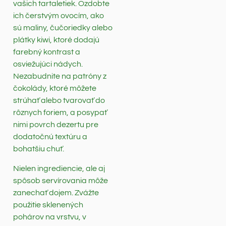
vašich tartaletiek. Ozdobte
ich čerstvým ovocím, ako
sú maliny, čučoriedky alebo
plátky kiwi, ktoré dodajú
farebný kontrast a
osviežujúci nádych.
Nezabudnite na patróny z
čokolády, ktoré môžete
strúhať alebo tvarovať do
rôznych foriem, a posypať
nimi povrch dezertu pre
dodatočnú textúru a
bohatšiu chuť.
Nielen ingrediencie, ale aj
spôsob servírovania môže
zanechať dojem. Zvážte
použitie sklenených
pohárov na vrstvu, v