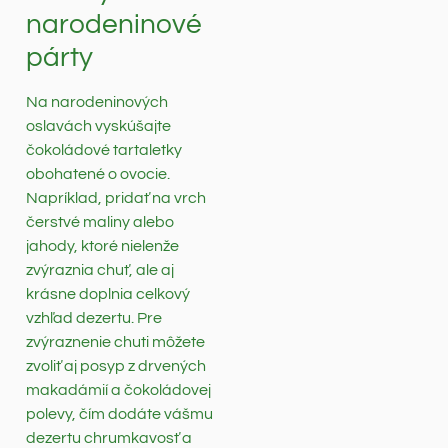
narodeninové
párty
Na narodeninových
oslavách vyskúšajte
čokoládové tartaletky
obohatené o ovocie.
Napríklad, pridať na vrch
čerstvé maliny alebo
jahody, ktoré nielenže
zvýraznia chuť, ale aj
krásne doplnia celkový
vzhľad dezertu. Pre
zvýraznenie chuti môžete
zvoliť aj posyp z drvených
makadámií a čokoládovej
polevy, čím dodáte vášmu
dezertu chrumkavosť a