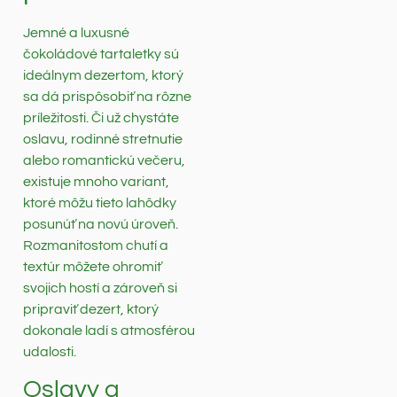
Jemné a luxusné
čokoládové tartaletky sú
ideálnym dezertom, ktorý
sa dá prispôsobiť na rôzne
príležitosti. Či už chystáte
oslavu, rodinné stretnutie
alebo romantickú večeru,
existuje mnoho variant,
ktoré môžu tieto lahôdky
posunúť na novú úroveň.
Rozmanitostom chutí a
textúr môžete ohromiť
svojich hostí a zároveň si
pripraviť dezert, ktorý
dokonale ladí s atmosférou
udalosti.
Oslavy a