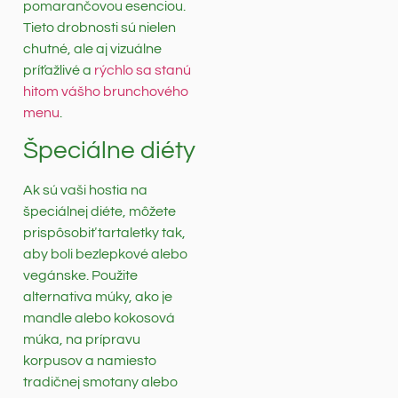
pomarančovou esenciou.
Tieto drobnosti sú nielen
chutné, ale aj vizuálne
príťažlivé a
rýchlo sa stanú
hitom vášho brunchového
menu
.
Špeciálne diéty
Ak sú vaši hostia na
špeciálnej diéte, môžete
prispôsobiť tartaletky tak,
aby boli bezlepkové alebo
vegánske. Použite
alternativa múky, ako je
mandle alebo kokosová
múka, na prípravu
korpusov a namiesto
tradičnej smotany alebo