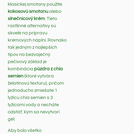
klasickej smotany použite
kokosovú smotanu
alebo
slnečnicový krém
. Tieto
rastlinné alternatívy sú
skvelé na prípravu
krémových náplní. Rovnako
tak jedným z najlepších
tipov na bezvaječný
pečivový základ je
kombinácia
púzdra z chia
semien
(ktoré vytvára
želatínovú textúru), pričom
jednoducho zmiešate 1
lyžicu chia semien s 3
lyžicami vody a necháte
odstáť, kým sa nevytvorí
gél.
Aby bolo všetko