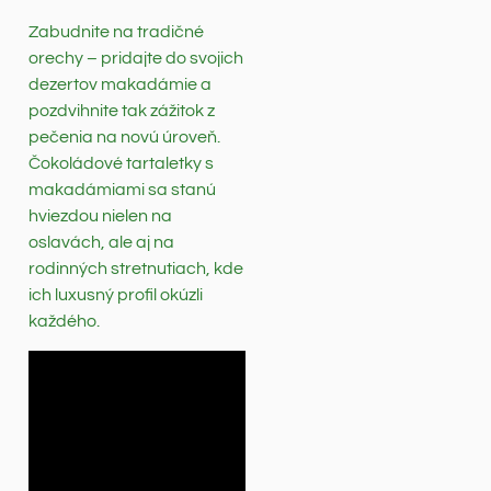
Zabudnite na tradičné
orechy – pridajte do svojich
dezertov makadámie a
pozdvihnite tak zážitok z
pečenia na novú úroveň.
Čokoládové tartaletky s
makadámiami sa stanú
hviezdou nielen na
oslavách, ale aj na
rodinných stretnutiach, kde
ich luxusný profil okúzli
každého.