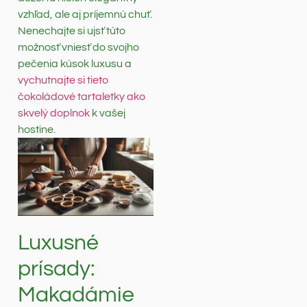
vzhľad, ale aj príjemnú chuť.
Nenechajte si ujsť túto
možnosť vniesť do svojho
pečenia kúsok luxusu a
vychutnajte si tieto
čokoládové tartaletky ako
skvelý doplnok
k vašej
hostine.
Luxusné
prísady:
Makadámie