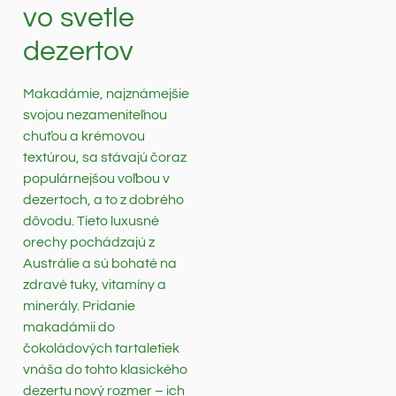
vo svetle
dezertov
Makadámie, najznámejšie
svojou nezameniteľnou
chuťou a krémovou
textúrou, sa stávajú čoraz
populárnejšou voľbou v
dezertoch, a to z dobrého
dôvodu. Tieto luxusné
orechy pochádzajú z
Austrálie a sú bohaté na
zdravé tuky, vitamíny a
minerály. Pridanie
makadámii do
čokoládových tartaletiek
vnáša do tohto klasického
dezertu nový rozmer – ich