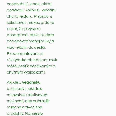
neobsahujú lepok, ale aj
dodávajú korpusu lahodnú
chuť a textúru. Pri práci s
kokosovou múkou si dajte
pozor, že je vysoko
absorpčná, takže budete
potrebovať menej múky a
viac tekutín do cesta.
Experimentovanie s
rôznymi kombináciami múk
môže viesť k nečakaným a
chutným výsledkom!
Ak ide o
vegánsku
alternatívu, existuje
množstvo kreatívnych
možností, ako nahradiť
mliečne a živočíšne
produkty. Namiesto