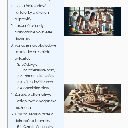
Čo sú čokoládové
tartaletky a ako ich
pripraviť?
Luxusné prísady:
Makadámie vo svetle
dezertov
Variácie na čokoládové
tartaletky pre každú
príležitosť
Oslavy a
narodeninové párty
Romantická večera
Víkendové brunchi
Špeciálne diéty
Zdravšie alternatívy:
Bezlepkové a vegánske
možnosti
Tipy na servírovanie a
dekoračné techniky
Ozdobné techniky