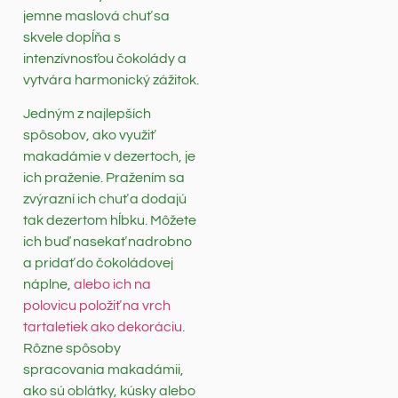
jemne maslová chuť sa
skvele dopĺňa s
intenzívnosťou čokolády a
vytvára harmonický zážitok.
Jedným z najlepších
spôsobov, ako využiť
makadámie v dezertoch, je
ich praženie. Pražením sa
zvýrazní ich chuť a dodajú
tak dezertom hĺbku. Môžete
ich buď nasekať nadrobno
a pridať do čokoládovej
náplne,
alebo ich na
polovicu položiť na vrch
tartaletiek ako dekoráciu
.
Rôzne spôsoby
spracovania makadámii,
ako sú oblátky, kúsky alebo