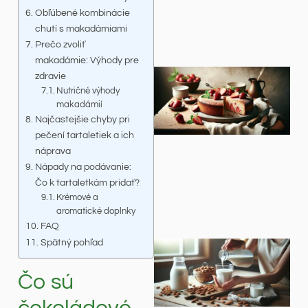
Obľúbené kombinácie
chutí s makadámiami
Prečo zvoliť
makadámie: Výhody pre
zdravie
Nutričné výhody
makadámií
Najčastejšie chyby pri
pečení tartaletiek a ich
náprava
Nápady na podávanie:
Čo k tartaletkám pridať?
Krémové a
aromatické doplnky
FAQ
Spätný pohľad
Čo sú