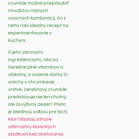
crumble možné prispôsobiť
množstvu rôznych
ovocných kombinácií, čo z
neho robí ideálny recept na
experimentovanie v
kuchyni.
S jeho zdravými
ingredienciami, ako sú
čerešne plné vitamínov a
vlákniny, a ovsené vločky či
orechy v chrumkavej
vrstve, čerešňový crumble
predstavuje nie len chutný,
ale aj výživný dezert. Preto
je ideálnou voľbou pre tých,
ktorí hľadajú zdravé
alternatívy klasických
sladkostí bez obetovania