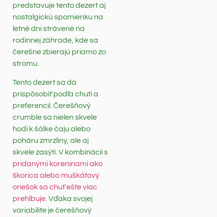
predstavuje tento dezert aj
nostalgickú spomienku na
letné dni strávené na
rodinnej záhrade, kde sa
čerešne zbierajú priamo zo
stromu.
Tento dezert sa dá
prispôsobiť podľa chuti a
preferencií. Čerešňový
crumble sa nielen skvele
hodí k šálke čaju alebo
poháru zmrzliny, ale aj
skvele zasýti. V kombinácii s
pridanými koreninami ako
škorica alebo muškátový
oriešok sa chuť ešte viac
prehlbuje
. Vďaka svojej
variabilite je čerešňový