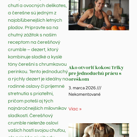
chutí a ovocných delikates,
a čerešne sú jedným z
najobľúbenejších letných
plodov. Pripravte sa na
chutný zážitok s naším
receptom na čerešňový
crumble – dezert, ktorý
kombinuje sladké a kyslé
tóny čerešní s chrumkavou
Ako otvoriť kokos: Triky
perinkou. Tento jednoduchý
pre jednoduchú prácu s
oreškom
a rýchly dezert je ideálny na
rodinné oslavy či príjemné
3. marca 2026
stretnutia s priateľmi,
Nekomentované
pričom poteší aj tých
najnáročnejších milovníkov
Viac »
sladkostí. Čerešňový
crumble nielenže osloví
vašich hostí svojou chuťou,