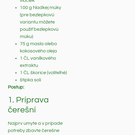
vločiek
100 g hladkej múky
(pre bezlepkovú
variantu môžete
použiť bezlepkovú
múku)
75 g masla alebo
kokosového oleja
1 ČL vanilkového
extraktu
1 ČL škorice (voliteľné)
štipka soli
Postup:
1. Príprava
čerešní
Najprv umyte a v prípade
potreby zbavte čerešne