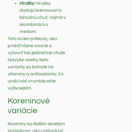
Hrušky:
Hrušky
dodajú krémovosť a
lahodnú chuť, najmä v
skombinácii s
medom.
Toto sú len príklady, ako
pridať rôzne ovocie a
vytvoriť tak jedinečné chute.
Navyše všetky tieto
varianty sú bohaté na
vitamíny a antioxidanty, čo
urobí váš crumble ešte
výživnejším.
Koreninové
variácie
Koreniny sú ďalším skvelým
spôsobom, ako rozhodnúť