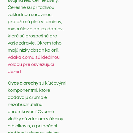
svojmu telu cenné živiny.
Čerešne sú príťažlivou
základnou surovinou,
pretože sú plné vitamínov,
minerálov a antioxidantov,
ktoré sú prospešné pre
vaše zdravie. Okrem toho
majú nízky obsah kalórií,
vďaka čomu sú ideálnou
voľbou pre osviežujúci
dezert
.
Ovos a orechy
sú kľúčovými
komponentmi, ktoré
dodávajú crumble
nezabudnuteľnú
chrumkavosť. Ovsené
vločky sú zdrojom vlákniny
a bielkovín, a pri pečení
dodávajú dezertu nielen