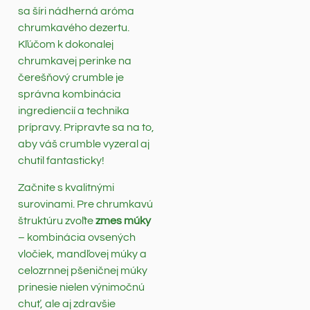
sa šíri nádherná aróma
chrumkavého dezertu.
Kľúčom k dokonalej
chrumkavej perinke na
čerešňový crumble je
správna kombinácia
ingrediencií a technika
prípravy. Pripravte sa na to,
aby váš crumble vyzeral aj
chutil fantasticky!
Začnite s kvalitnými
surovinami. Pre chrumkavú
štruktúru zvoľte
zmes múky
– kombinácia ovsených
vločiek, mandľovej múky a
celozrnnej pšeničnej múky
prinesie nielen výnimočnú
chuť, ale aj zdravšie