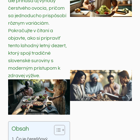
ale prináša aj výhody
čerstvého ovocia, pričom
sa jednoducho prispôsobí
rôznym variáciám.
Pokračujte v čítaní a
objavte, ako si pripraviť
tento lahodný letný dezert,
ktorý spojí tradičné
slovenské suroviny s
moderným prístupom k
zdravej výžive.
Obsah
Čo je čerešňový