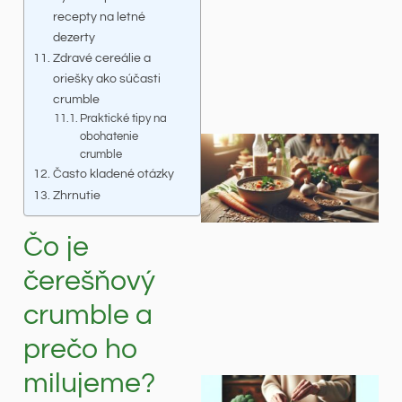
recepty na letné
dezerty
Zdravé cereálie a
oriešky ako súčasti
crumble
Praktické tipy na
obohatenie
crumble
Často kladené otázky
Zhrnutie
Čo je
čerešňový
crumble a
prečo ho
milujeme?