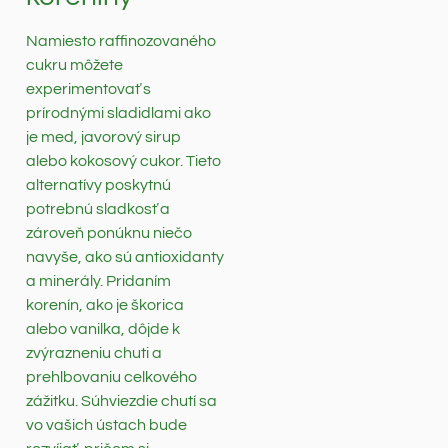
Namiesto raffinozovaného
cukru môžete
experimentovať s
prírodnými sladidlami ako
je med, javorový sirup
alebo kokosový cukor. Tieto
alternatívy poskytnú
potrebnú sladkosť a
zároveň ponúknu niečo
navyše, ako sú antioxidanty
a minerály. Pridaním
korenín, ako je škorica
alebo vanilka, dôjde k
zvýrazneniu chuti a
prehlbovaniu celkového
zážitku. Súhviezdie chutí sa
vo vašich ústach bude