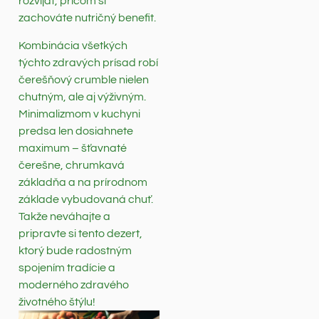
rozvíjať, pričom si
zachováte nutričný benefit.
Kombinácia všetkých
týchto zdravých prísad robí
čerešňový crumble nielen
chutným, ale aj výživným.
Minimalizmom v kuchyni
predsa len dosiahnete
maximum – šťavnaté
čerešne, chrumkavá
základňa a na prírodnom
základe vybudovaná chuť.
Takže neváhajte a
pripravte si tento dezert,
ktorý bude radostným
spojením tradície a
moderného zdravého
životného štýlu!