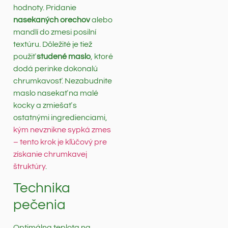
hodnoty. Pridanie
nasekaných orechov
alebo
mandlí do zmesi posilní
textúru. Dôležité je tiež
použiť
studené maslo
, ktoré
dodá perinke dokonalú
chrumkavosť. Nezabudnite
maslo nasekať na malé
kocky a zmiešať s
ostatnými ingredienciami,
kým nevznikne sypká zmes
– tento krok je kľúčový pre
získanie chrumkavej
štruktúry
.
Technika
pečenia
Optimálna teplota na