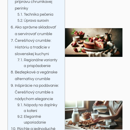
prípravu chrumkavej
perinky
Technika pečenia
Úprava surovín
Ako správne skladovať
a servírovať crumble
Čerešňový crumble:
Históriu a tradície v
slovenskej kuchyni
Regionálne varianty
a prispôsobenie
Bezlepkové a vegánske
alternatívy crumble
Inšpirácie na podávanie:
Čerešňový crumble s
nádychom elegancie
Nápady na doplnky
a koření
Elegantné
usporiadanie
Rýchle a jednoduché