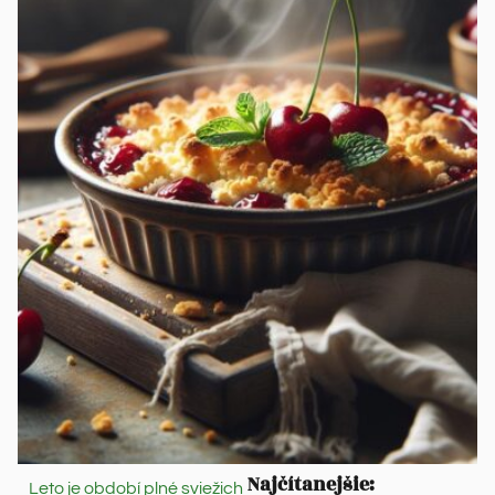
Najčítanejšie:
Leto je období plné sviežich