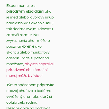
Experimentujte s
prírodnými sladidlami
ako
je med alebo javorový sirup
namiesto klasického cukru;
tak dodáte svojmu dezertu
zdravší rozmer. Na
zvýraznenie chuti môžete
použiť aj
korenie
ako
škoricu alebo muškátový
oriešok. Dajte si pozor na
množstvo,
aby ste nepreliali
prirodzenú chuť čerešní –
menej môže byť viac
!
Týmto spôsobom pripravíte
naozaj chuťovo a textúrne
vyvážený crumble, ktorý si
obľúbi celá rodina.
Nezabudnite ho podávať