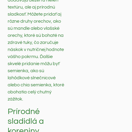
textúru, ale aj prírodnú
sladkosť. Môžete pridať aj
rôzne druhy orechov, ako
sú mandle alebo vlašské
orechy, ktoré sú bohaté na
zdravé tuky, čo zaručuje
náskok v nutričnej hodnote
vášho pokrmu. Ďalšie
skvelé pridanie môžu byť
semienka, ako sú
lahôdkové slnečnicové
alebo chia semienka, ktoré
obohatia celý chutný
zážitok.
Prírodné
sladidlá a
koreniny