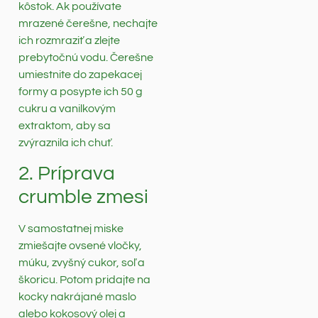
kôstok. Ak používate
mrazené čerešne, nechajte
ich rozmraziť a zlejte
prebytočnú vodu. Čerešne
umiestnite do zapekacej
formy a posypte ich 50 g
cukru a vanilkovým
extraktom, aby sa
zvýraznila ich chuť.
2. Príprava
crumble zmesi
V samostatnej miske
zmiešajte ovsené vločky,
múku, zvyšný cukor, soľ a
škoricu. Potom pridajte na
kocky nakrájané maslo
alebo kokosový olej a