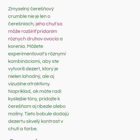
Zmyselný čerešňový
crumble nie je len o
čerešniach;
jeho chuť sa
môže rozšíriť pridaním
rôznych druhov ovocia
a
korenia. Môžete
experimentovať s rôznymi
kombináciami, aby ste
vytvorili dezert, ktorý je
nielen lahodný, ale aj
vizuálne atraktívny.
Napríklad, ak máte radi
kyslejšie tóny, pridajte k
čerešňam aj ríbezle alebo
maliny. Tieto bobule dodajú
dezertu skvelý kontrast v
chuti a farbe.