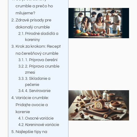
crumble a prečo ho
milujeme?
Zdravé prísady pre
dokonalý crumble
Prírodné sladidlá a
koreniny
Krok za krokom: Recept
na čerešňový crumble
1. Príprava čerešní
2. Príprava crumble
zmesi
3. Skladanie a
pečenie
4. Servírovanie
Variácie crumble:
Pridajte ovocie a
korenie
Ovocné variácie
Koreninové variácie
Najlepšie tipy na