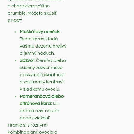
o charaktere vášho
crumble. Môžete skúsiť
pridať:
Muškátový oriešok:
Tento korení dodá
vášmu dezertu hrejivý
a jemný nádych.
Zázvor:
Čerstvý alebo
sušený zázvor môže
poskytnúť pikantnosť
a zaujímavý kontrast
k sladkému ovociu.
Pomerančová alebo
citrónová kôra:
Ich
aróma oživí chutí a
dodá sviežosť.
Hranie si s rôznymi
kombináciami ovocia a