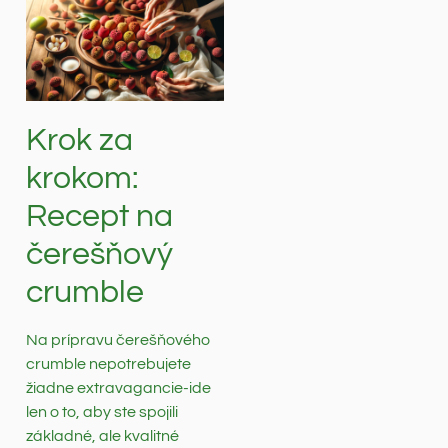
Krok za
krokom:
Recept na
čerešňový
crumble
Na prípravu čerešňového
crumble nepotrebujete
žiadne extravagancie-ide
len o to, aby ste spojili
základné, ale kvalitné