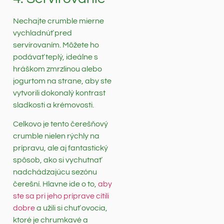
Nechajte crumble mierne
vychladnúť pred
servírovaním. Môžete ho
podávať teplý, ideálne s
hráškom zmrzlinou alebo
jogurtom na strane, aby ste
vytvorili dokonalý kontrast
sladkosti a krémovosti.
Celkovo je tento čerešňový
crumble nielen rýchly na
prípravu, ale aj fantastický
spôsob, ako si vychutnať
nadchádzajúcu sezónu
čerešní. Hlavne ide o to,
aby
ste sa pri jeho príprave cítili
dobre
a užili si chuť ovocia,
ktoré je chrumkavé a