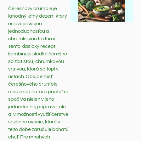
Čerešňový crumble je
lahodný letný dezert, ktorý
oslovuje svojou
jednoduchosťou a
chrumkavou textúrou.
Tento klasický recept
kombinuje sladké čerešne
so zlatistou, chrumkavou
vrstvou, ktorá sa topí v
ústach. Oblúbenosť
čerešňového crumble
medzi rodinami a priateľmi
spočíva nielen v jeho
jednoduchej príprave, ale
aj v možnosti využiť čerstvé
sezónne ovocie, ktoré v
tejto dobe zaručuje bohatú
chuť. Pre mnohých