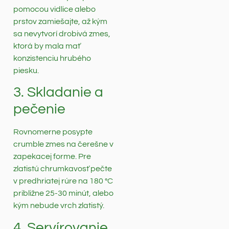
pomocou vidlice alebo
prstov zamiešajte, až kým
sa nevytvorí drobivá zmes,
ktorá by mala mať
konzistenciu hrubého
piesku.
3. Skladanie a
pečenie
Rovnomerne posypte
crumble zmes na čerešne v
zapekacej forme. Pre
zlatistú chrumkavosť pečte
v predhriatej rúre na 180 °C
približne 25-30 minút, alebo
kým nebude vrch zlatistý.
4. Servírovanie