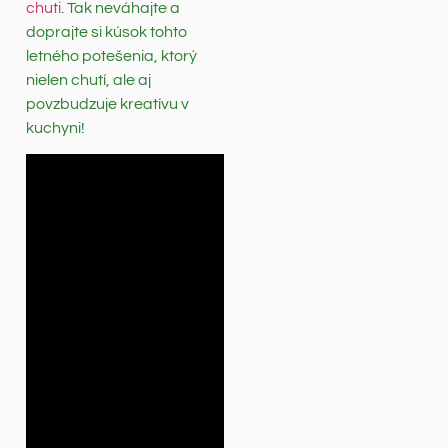
chuti
. Tak neváhajte a
doprajte si kúsok tohto
letného potešenia, ktorý
nielen chutí, ale aj
povzbudzuje kreatívu v
kuchyni!