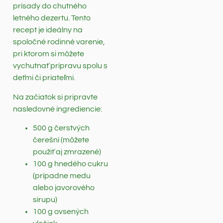
prísady do chutného
letného dezertu. Tento
recept je ideálny na
spoločné rodinné varenie,
pri ktorom si môžete
vychutnať prípravu spolu s
deťmi či priateľmi.
Na začiatok si pripravte
nasledovné ingrediencie:
500 g čerstvých
čerešní (môžete
použiť aj zmrazené)
100 g hnedého cukru
(prípadne medu
alebo javorového
sirupu)
100 g ovsených