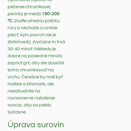
pečenie chrumkavej
perinky je medzi
180-200
°C
. Zvoľte strednú poličku
rúry a nechajte crumble
piecť, kým povrch nie je
zlatohnedý, zvyčajne to trvá
30-40 minút. Niekedy je
dobré na posledné minúty
zapnúť gril, aby ste dosiahli
extra chrumkavosť na
vrchu. Čerešne by mali byť
mäkké a šťavnaté, ale
nezabudnite na
rovnomerné rozloženie
ovocia, aby sa pieklo
súčasne.
Úprava surovín