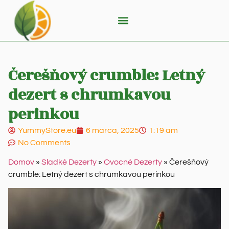
Čerešňový crumble: Letný
dezert s chrumkavou
perinkou
YummyStore.eu
6 marca, 2025
1:19 am
No Comments
Domov
»
Sladké Dezerty
»
Ovocné Dezerty
»
Čerešňový
crumble: Letný dezert s chrumkavou perinkou