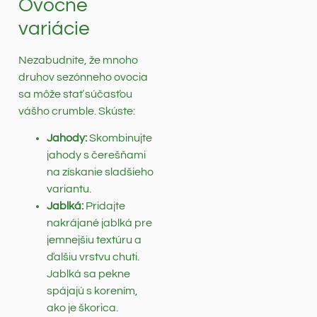
Ovocné
variácie
Nezabudnite, že mnoho
druhov sezónneho ovocia
sa môže stať súčasťou
vášho crumble. Skúste:
Jahody:
Skombinujte
jahody s čerešňami
na získanie sladšieho
variantu.
Jablká:
Pridajte
nakrájané jablká pre
jemnejšiu textúru a
ďalšiu vrstvu chuti.
Jablká sa pekne
spájajú s korením,
ako je škorica.