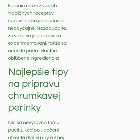
korenia môže z vašich
tradičných receptov
spraviť niečo jedinečné a
neobyčajné. Nezabúdajte,
že varenie je o zábave a
experimentovaní, takže sa
nebojte pridať vlastné
obľúbené ingrediencie!
Najlepšie tipy
na prípravu
chrumkavej
perinky
Nič sa nevyrovná tomu
pocitu, keď po upečení
otvoríte dvere rúry a z nej