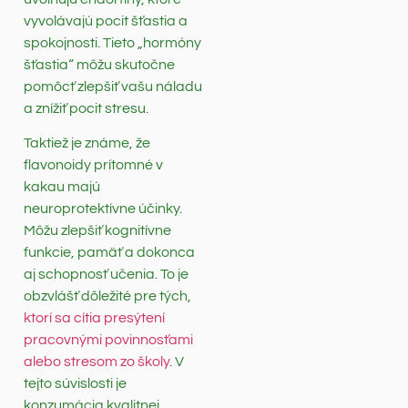
vyvolávajú pocit šťastia a
spokojnosti. Tieto „hormóny
šťastia“ môžu skutočne
pomôcť zlepšiť vašu náladu
a znížiť pocit stresu.
Taktiež je známe, že
flavonoidy prítomné v
kakau majú
neuroprotektívne účinky.
Môžu zlepšiť kognitívne
funkcie, pamäť a dokonca
aj schopnosť učenia. To je
obzvlášť dôležité pre tých,
ktorí sa cítia presýtení
pracovnými povinnosťami
alebo stresom zo školy
. V
tejto súvislosti je
konzumácia kvalitnej