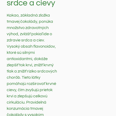
srdce a cievy
Kakao, základná zložka
tmavej čokolády, ponúka
množstvo zdravotných
výhod, zvlášť pokiaľ ide o
zdravie srdca a ciev.
Vysoký obsah flavonoidov,
ktoré sú silnými
antioxidantmi, dokáže
zlepšiť tok krvi, znížiť krvný
tlak a znížiť riziko srdcových
chorôb. Tieto látky
pomáhajú rozširovať krvné
cievy, čím zvyšujú prietok
krvi a zlepšujú celkovú
cirkuláciu. Pravidelná
konzumácia tmavej
čokolády s vysokým