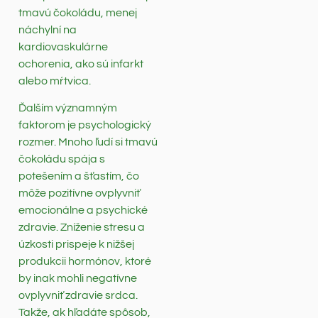
tmavú čokoládu, menej
náchylní na
kardiovaskulárne
ochorenia, ako sú infarkt
alebo mŕtvica.
Ďalším významným
faktorom je psychologický
rozmer. Mnoho ľudí si tmavú
čokoládu spája s
potešením a šťastím, čo
môže pozitívne ovplyvniť
emocionálne a psychické
zdravie. Zníženie stresu a
úzkosti prispeje k nižšej
produkcii hormónov, ktoré
by inak mohli negatívne
ovplyvniť zdravie srdca.
Takže, ak hľadáte spôsob,