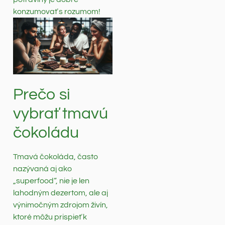
konzumovať s rozumom!
Prečo si
vybrať tmavú
čokoládu
Tmavá čokoláda, často
nazývaná aj ako
„superfood“, nie je len
lahodným dezertom, ale aj
výnimočným zdrojom živín,
ktoré môžu prispieť k