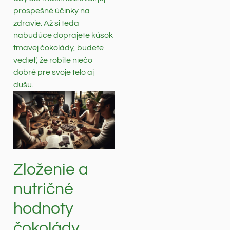
prospešné účinky na
zdravie. Až si teda
nabudúce doprajete kúsok
tmavej čokolády, budete
vedieť, že robíte niečo
dobré pre svoje telo aj
dušu.
Zloženie a
nutričné
hodnoty
čokolády