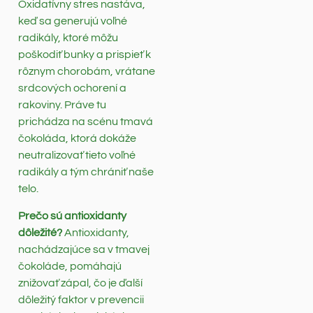
Oxidatívny stres nastáva,
keď sa generujú voľné
radikály, ktoré môžu
poškodiť bunky a prispieť k
rôznym chorobám, vrátane
srdcových ochorení a
rakoviny. Práve tu
prichádza na scénu tmavá
čokoláda, ktorá dokáže
neutralizovať tieto voľné
radikály a tým chrániť naše
telo.
Prečo sú antioxidanty
dôležité?
Antioxidanty,
nachádzajúce sa v tmavej
čokoláde, pomáhajú
znižovať zápal, čo je ďalší
dôležitý faktor v prevencii