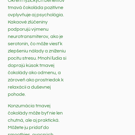
Okrem fyzických benefitov
tmavá čokoláda pozitívne
ovplyvňuje aj psychológia.
Kakaové zlúčeniny
podporujú výmenu
neurotransmiterov, ako je
serotonín, čo môže viesť k
zlepšeniu nálady a zníženiu
pocitu stresu. Mnohí ľudia si
doprajú kúsok tmavej
čokolády ako odmenu, a
zároveň ako prostriedok k
relaxácii a duševnej
pohode.
Konzumácia tmavej
čokolády môže byť nie len
chutná, ale aj praktická.
Môžete ju pridať do
smoothies, ovocných