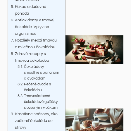
Kakao a duševná
pohoda
Antioxidanty v tmavej
čokoláde: Vplyv na
organizmus
Rozdiely medzi tmavou
a mliečnou čokoládou
Zdravé recepty s
tmavou čokoládou
Čokoládový
smoothie s banánom
a avokádom
Pečené ovocie s
čokoládou
Tmavosfarbené
čokoládové guľôčky
s ovsenými vločkami
Kreatívne spôsoby, ako
začleniť čokoládu do
stravy