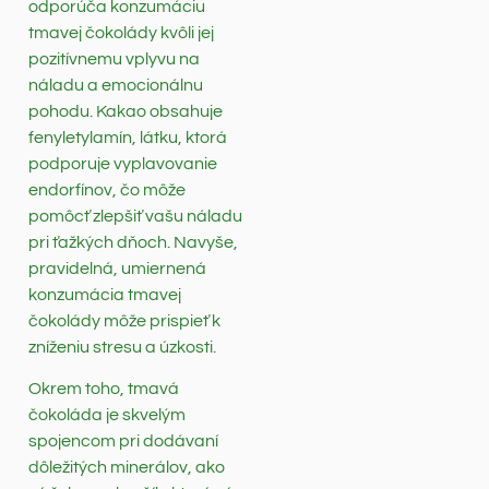
odporúča konzumáciu
tmavej čokolády kvôli jej
pozitívnemu vplyvu na
náladu a emocionálnu
pohodu. Kakao obsahuje
fenyletylamín, látku, ktorá
podporuje vyplavovanie
endorfínov, čo môže
pomôcť zlepšiť vašu náladu
pri ťažkých dňoch. Navyše,
pravidelná, umiernená
konzumácia tmavej
čokolády môže prispieť k
zníženiu stresu a úzkosti.
Okrem toho, tmavá
čokoláda je skvelým
spojencom pri dodávaní
dôležitých minerálov, ako