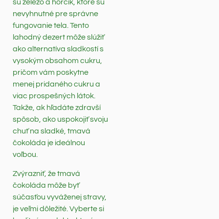
sú železo a horčík, ktoré sú
nevyhnutné pre správne
fungovanie tela. Tento
lahodný dezert môže slúžiť
ako alternatíva sladkostí s
vysokým obsahom cukru,
pričom vám poskytne
menej pridaného cukru a
viac prospešných látok.
Takže, ak hľadáte zdravší
spôsob, ako uspokojiť svoju
chuť na sladké, tmavá
čokoláda je ideálnou
voľbou.
Zvýrazniť, že tmavá
čokoláda môže byť
súčasťou vyváženej stravy,
je veľmi dôležité. Vyberte si