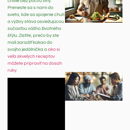
chvíle bez pocitu viny.
Preneste sa s nami do
sveta, kde sa spojenie chuti
a výživy stáva osviežujúcou
súčasťou vášho životného
štýlu. Zistite, prečo by ste
mali zaradiť kakao do
svojho jedálnička a
ako si
veľa skvelých receptov
môžete pripraviť na dosah
ruky
.