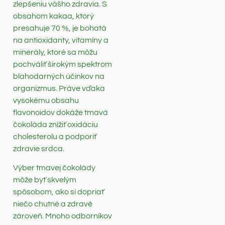
zlepšeniu vášho zdravia. S
obsahom kakaa, ktorý
presahuje 70 %, je bohatá
na antioxidanty, vitamíny a
minerály, ktoré sa môžu
pochváliť širokým spektrom
blahodarných účinkov na
organizmus. Práve vďaka
vysokému obsahu
flavonoidov dokáže tmavá
čokoláda znížiť oxidáciu
cholesterolu a podporiť
zdravie srdca.
Výber tmavej čokolády
môže byť skvelým
spôsobom, ako si dopriať
niečo chutné a zdravé
zároveň. Mnoho odborníkov