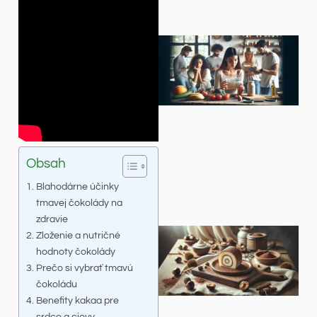
Obsah
Blahodárne účinky
tmavej čokolády na
zdravie
Zloženie a nutričné
hodnoty čokolády
Prečo si vybrať tmavú
čokoládu
Benefity kakaa pre
srdce a cievy