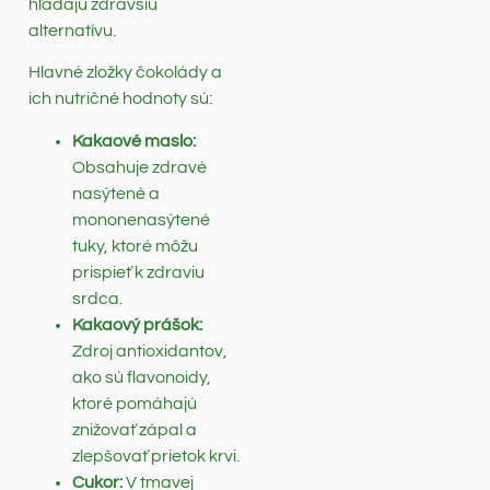
hľadajú zdravšiu
alternatívu.
Hlavné zložky čokolády a
ich nutričné hodnoty sú:
Kakaové maslo:
Obsahuje zdravé
nasýtené a
mononenasýtené
tuky, ktoré môžu
prispieť k zdraviu
srdca.
Kakaový prášok:
Zdroj antioxidantov,
ako sú flavonoidy,
ktoré pomáhajú
znižovať zápal a
zlepšovať prietok krvi.
Cukor:
V tmavej