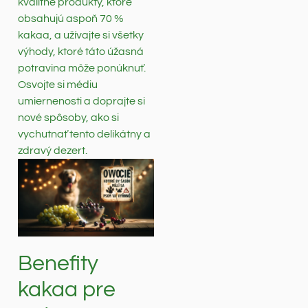
kvalitné produkty, ktoré
obsahujú aspoň 70 %
kakaa, a užívajte si všetky
výhody, ktoré táto úžasná
potravina môže ponúknuť.
Osvojte si médiu
umiernenosti a doprajte si
nové spôsoby, ako si
vychutnať tento delikátny a
zdravý dezert.
Benefity
kakaa pre