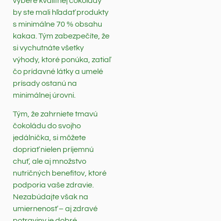
výbere kvalitnej čokolády
by ste mali hľadať produkty
s minimálne 70 % obsahu
kakaa. Tým zabezpečíte, že
si vychutnáte všetky
výhody, ktoré ponúka, zatiaľ
čo prídavné látky a umelé
prísady ostanú na
minimálnej úrovni.
Tým, že zahrniete tmavú
čokoládu do svojho
jedálnička, si môžete
dopriať nielen príjemnú
chuť, ale aj množstvo
nutričných benefitov, ktoré
podporia vaše zdravie.
Nezabúdajte však na
umiernenosť – aj zdravé
potraviny je dobré