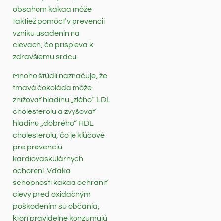
obsahom kakaa môže
taktiež pomôcť v prevencii
vzniku usadenín na
cievach, čo prispieva k
zdravšiemu srdcu.
Mnoho štúdií naznačuje, že
tmavá čokoláda môže
znižovať hladinu „zlého“ LDL
cholesterolu a zvyšovať
hladinu „dobrého“ HDL
cholesterolu, čo je kľúčové
pre prevenciu
kardiovaskulárnych
ochorení. Vďaka
schopnosti kakaa ochraniť
cievy pred oxidačným
poškodením sú občania,
ktorí pravidelne konzumujú