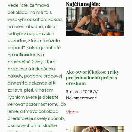
Najčítanejšie:
Vedeli ste, že tmavá
čokoláda, najmä tá s
vysokým obsahom kakaa,
je nielen lahodná, ale aj
jedným z najzdravších
dezertov, ktoré si môžete
dopriať? Kakao je bohaté
na antioxidanty a
prospešné živiny, ktoré
prispievajú k zlepšeniu
Ako otvoriť kokos: Triky
nálady, podpore srdcovej
pre jednoduchú prácu s
oreškom
činnosti a dokonca aj k
zdravej pleti. V našom
3. marca 2026
rýchlom svete je dôležité
Nekomentované
venovať pozornosť tomu, čo
jeme, a tmavá čokoláda
Viac »
predstavuje skvelý spôsob,
ako si vychutnať sladké