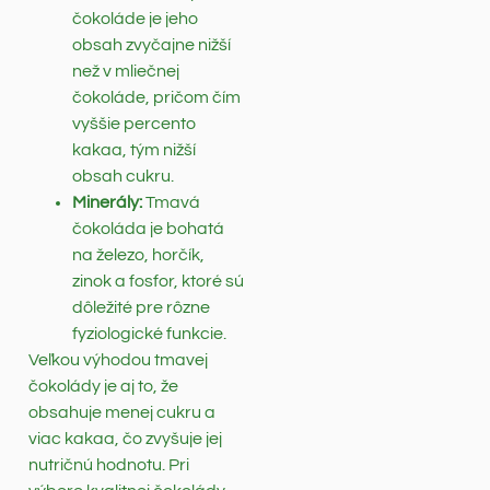
čokoláde je jeho
obsah zvyčajne nižší
než v mliečnej
čokoláde, pričom čím
vyššie percento
kakaa, tým nižší
obsah cukru.
Minerály:
Tmavá
čokoláda je bohatá
na železo, horčík,
zinok a fosfor, ktoré sú
dôležité pre rôzne
fyziologické funkcie.
Veľkou výhodou tmavej
čokolády je aj to, že
obsahuje menej cukru a
viac kakaa, čo zvyšuje jej
nutričnú hodnotu. Pri