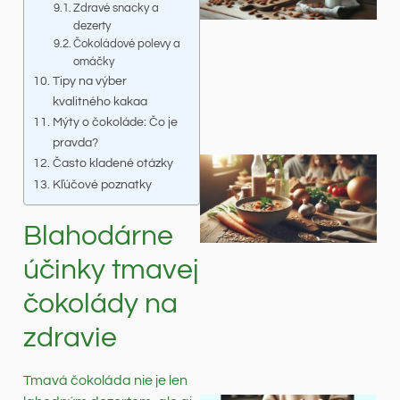
Zdravé snacky a
dezerty
Čokoládové polevy a
omáčky
Tipy na výber
kvalitného kakaa
Mýty o čokoláde: Čo je
pravda?
Často kladené otázky
Kľúčové poznatky
Blahodárne
účinky tmavej
čokolády na
zdravie
Tmavá čokoláda nie je len