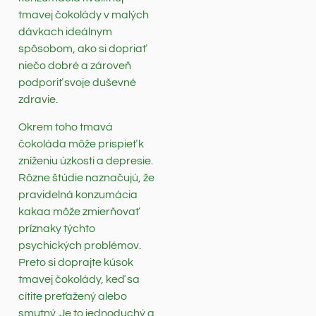
tmavej čokolády v malých
dávkach ideálnym
spôsobom, ako si dopriať
niečo dobré a zároveň
podporiť svoje duševné
zdravie.
Okrem toho tmavá
čokoláda môže prispieť k
zníženiu úzkosti a depresie.
Rôzne štúdie naznačujú, že
pravidelná konzumácia
kakaa môže zmierňovať
príznaky týchto
psychických problémov.
Preto si doprajte kúsok
tmavej čokolády, keď sa
cítite preťažený alebo
smutný. Je to jednoduchý a