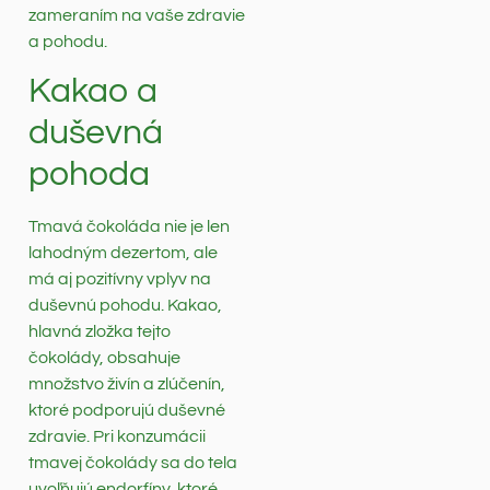
zameraním na vaše zdravie
a pohodu.
Kakao a
duševná
pohoda
Tmavá čokoláda nie je len
lahodným dezertom, ale
má aj pozitívny vplyv na
duševnú pohodu. Kakao,
hlavná zložka tejto
čokolády, obsahuje
množstvo živín a zlúčenín,
ktoré podporujú duševné
zdravie. Pri konzumácii
tmavej čokolády sa do tela
uvoľňujú endorfíny, ktoré