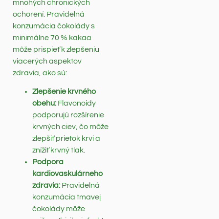
mnohých chronických
ochorení. Pravidelná
konzumácia čokolády s
minimálne 70 % kakaa
môže prispieť k zlepšeniu
viacerých aspektov
zdravia, ako sú:
Zlepšenie krvného
obehu:
Flavonoidy
podporujú rozšírenie
krvných ciev, čo môže
zlepšiť prietok krvi a
znížiť krvný tlak.
Podpora
kardiovaskulárneho
zdravia:
Pravidelná
konzumácia tmavej
čokolády môže