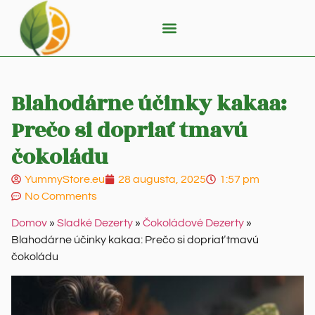
Blahodárne účinky kakaa:
Prečo si dopriať tmavú
čokoládu
YummyStore.eu
28 augusta, 2025
1:57 pm
No Comments
Domov
»
Sladké Dezerty
»
Čokoládové Dezerty
»
Blahodárne účinky kakaa: Prečo si dopriať tmavú
čokoládu