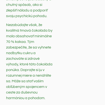
chutný spôsob, ako si
zlepšiť náladu a podporiť
svoju psychickú pohodu.
Nezabúdajte však, že
kvalitná tmavá čokoláda by
mala obsahovať minimálne
70 % kakaa. Tým
zabezpečíte, že sa vyhnete
nadbytku cukru a
zachováte si zdravé
výhody, ktoré táto čokoláda
ponúka. Doprajte si ju v
rozumnej miere a nenáhlite
sa. Môže sa stať vaším
obľúbeným spojencem v
ceste za duševnou
harmóniou a pohodom.