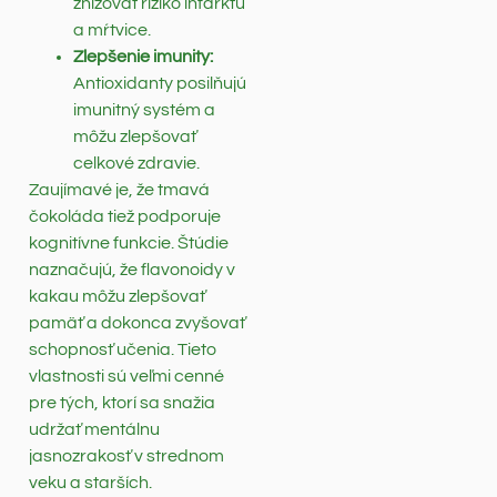
znižovať riziko infarktu
a mŕtvice.
Zlepšenie imunity:
Antioxidanty posilňujú
imunitný systém a
môžu zlepšovať
celkové zdravie.
Zaujímavé je, že tmavá
čokoláda tiež podporuje
kognitívne funkcie. Štúdie
naznačujú, že flavonoidy v
kakau môžu zlepšovať
pamäť a dokonca zvyšovať
schopnosť učenia. Tieto
vlastnosti sú veľmi cenné
pre tých, ktorí sa snažia
udržať mentálnu
jasnozrakosť v strednom
veku a starších.