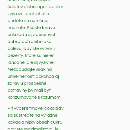
šalátov alebo jogurtov, čím
zvýrazníte ich chuť a
pridáte na nutričnej
hodnote. Skúste tmavú
čokoládu aj v pečených
dobrotách alebo ako
polevu, aby ste vytvorili
dezerty, ktoré sú nielen
lahodné, ale aj výživné.
Nezabúdajte však na
umiernenosť; dokonca aj
zdraviu prospešné
potraviny by mali byť
konzumované s rozumom.
Pri výbere tmavej čokolády
sa sústreďte na výrazne
kakao a nízky obsah cukru,
aby ste maximalizovali jej