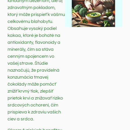
lahodným dezertom, ale aj
zdravotným pokladom,
ktorý môže prispieť k vášmu
celkovému blahobytu.
Obsahuje vysoký podiel
kakaa, ktoré je bohaté na
antioxidanty, flavonoidy a
minerály, čím sa stáva
cenným spojencem vo
vašej strave. Štúdie
naznačujú, že pravidelná
konzumácia tmavej
čokolády môže pomôcť
znížiť krvný tlak, zlepšiť
prietok krvi a znižovať riziko
srdcových ochorení, čím
prispieva k zdraviu vašich
ciev a srdca.