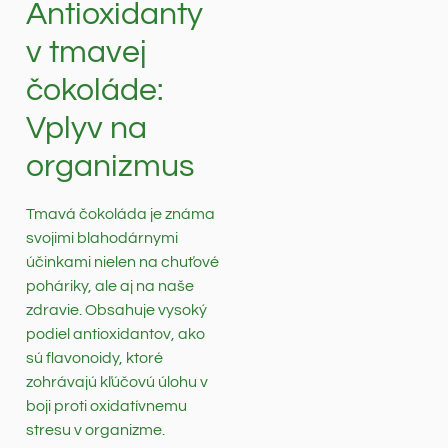
Antioxidanty
v tmavej
čokoláde:
Vplyv na
organizmus
Tmavá čokoláda je známa
svojimi blahodárnymi
účinkami nielen na chuťové
poháriky, ale aj na naše
zdravie. Obsahuje vysoký
podiel antioxidantov, ako
sú flavonoidy, ktoré
zohrávajú kľúčovú úlohu v
boji proti oxidatívnemu
stresu v organizme.