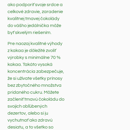
ako podporiť svoje srdce a
celkové zdravie, zaradenie
kvalitnej tmavej čokolády
do vášho jedálnička môže
byť skvelým riešením.
Pre naozaj kvalitné výhody
z kakaa je dôležité zvoliť
výrobky s minimálne 70 %
kakaa. Takáto vysoká
koncentrácia zabezpečuje,
že si užívate všetky prínosy
bez zbytočného množstva
pridaného cukru. Môžete
začleniť tmavú čokoládu do
svojich obľúbených
dezertov, alebo si ju
vychutnať ako zdravú
desiatu, a to všetko so