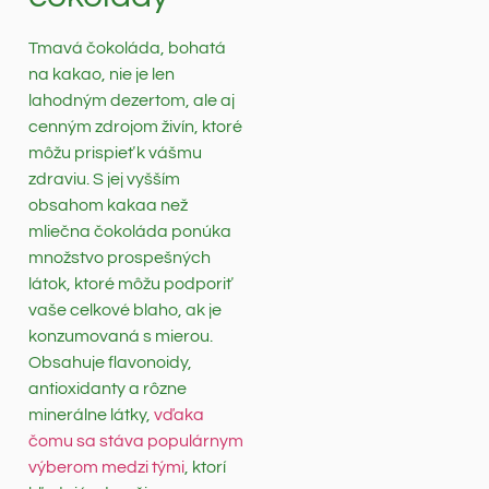
Tmavá čokoláda, bohatá
na kakao, nie je len
lahodným dezertom, ale aj
cenným zdrojom živín, ktoré
môžu prispieť k vášmu
zdraviu. S jej vyšším
obsahom kakaa než
mliečna čokoláda ponúka
množstvo prospešných
látok, ktoré môžu podporiť
vaše celkové blaho, ak je
konzumovaná s mierou.
Obsahuje flavonoidy,
antioxidanty a rôzne
minerálne látky,
vďaka
čomu sa stáva populárnym
výberom medzi tými
, ktorí