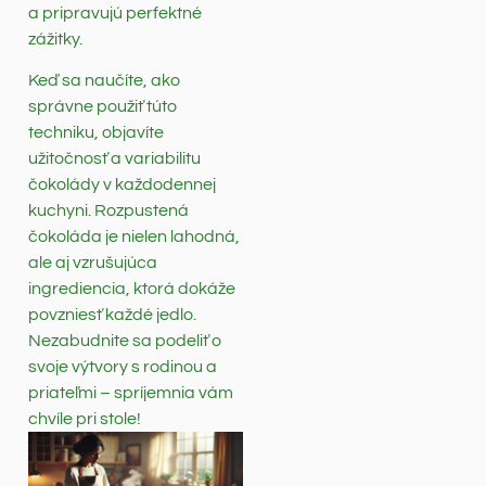
a pripravujú perfektné
zážitky.
Keď sa naučíte, ako
správne použiť túto
techniku, objavíte
užitočnosť a variabilitu
čokolády v každodennej
kuchyni. Rozpustená
čokoláda je nielen lahodná,
ale aj vzrušujúca
ingrediencia, ktorá dokáže
povzniesť každé jedlo.
Nezabudnite sa podeliť o
svoje výtvory s rodinou a
priateľmi – spríjemnia vám
chvíle pri stole!