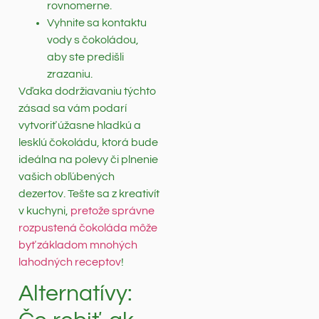
rovnomerne.
Vyhnite sa kontaktu
vody s čokoládou,
aby ste predišli
zrazaniu.
Vďaka dodržiavaniu týchto
zásad sa vám podarí
vytvoriť úžasne hladkú a
lesklú čokoládu, ktorá bude
ideálna na polevy či plnenie
vašich obľúbených
dezertov. Tešte sa z kreativít
v kuchyni,
pretože správne
rozpustená čokoláda môže
byť základom mnohých
lahodných receptov
!
Alternatívy: