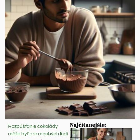
Najčítanejšie:
Rozpúšťanie čokolády
môže byť pre mnohých ľudí