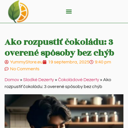
Ako rozpustiť čokoládu: 3
overené spôsoby bez chýb
YummyStore.eu
19 septembra, 2025
9:40 pm
No Comments
Domov
»
Sladké Dezerty
»
Čokoládové Dezerty
»
Ako
rozpustiť čokoládu: 3 overené spôsoby bez chýb