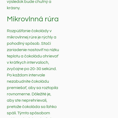
výsledok bude chutný a
krásny.
Mikrovlnná rúra
Rozpúšťanie čokolády v
mikrovlnnej rúre je rýchly a
pohodlný spôsob. Stačí
zariadenie nastaviť na nízku
teplotu a čokoládu ohrievať
v krátkych intervaloch,
zvyčajne po 20-30 sekúnd.
Po každom intervale
nezabudnite čokoládu
premiešať, aby sa roztopila
rovnomerne. Dôležité je,
aby ste neprehrievali,
pretože čokoláda sa ľahko
spáli. Týmto spôsobom