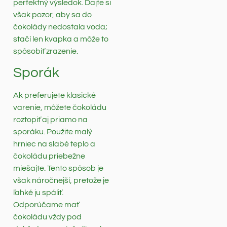
perfektný výsledok. Dajte si
však pozor, aby sa do
čokolády nedostala voda;
stačí len kvapka a môže to
spôsobiť zrazenie.
Sporák
Ak preferujete klasické
varenie, môžete čokoládu
roztopiť aj priamo na
sporáku. Použite malý
hrniec na slabé teplo a
čokoládu priebežne
miešajte. Tento spôsob je
však náročnejší, pretože je
ľahké ju spáliť.
Odporúčame mať
čokoládu vždy pod