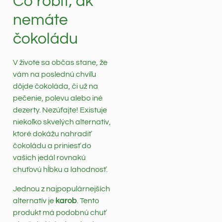
Čo robiť, ak
nemáte
čokoládu
V živote sa občas stane, že
vám na poslednú chvíľu
dôjde čokoláda, či už na
pečenie, polevu alebo iné
dezerty. Nezúfajte! Existuje
niekoľko skvelých alternatív,
ktoré dokážu nahradiť
čokoládu a priniesť do
vašich jedál rovnakú
chuťovú hĺbku a lahodnosť.
Jednou z najpopulárnejších
alternatív je
karob
. Tento
produkt má podobnú chuť