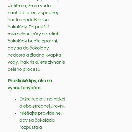
uistite sa, že sa voda
nachádza len v spodnej
časti a nedotýka sa
čokolády. Pri použití
mikrovlnnej rúry a rozliatí
čokolády buďte opatrní,
aby sa do čokolády
nedostala žiadna kvapka
vody, inak riskujete zlyhanie
celého procesu.
Praktické tipy, ako sa
vyhnúť chybám:
Držte teplotu na nízkej
alebo strednej úrovni.
Miešajte pravidelne,
aby sa čokoláda
rozpúšťala