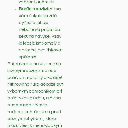
zabráni stuhnutiu.
Buďte trpezliví:
Ak sa
vám čokoláda zdá
byť ešte tuhšia,
nebojte sa pridať pár
sekúnd navyše. Vždy
je lepšie ísť pomaly a
pozorne, ako riskovať
spálenie.
Pripravte sa na úspech so
skvelými dezertmi alebo
polevami na torty a koláče!
Mikrovlnná rúra dokáže byť
výborným pomocníkom pri
práci s čokoládou, a ak sa
budete riadiť týmito
radami, ochránite sa pred
bežnými chybami, ktoré
môžu viesť k menosladkým