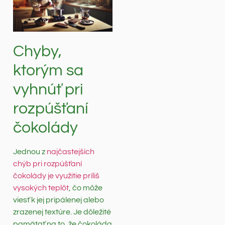
Chyby,
ktorým sa
vyhnúť pri
rozpúšťaní
čokolády
Jednou z
najčastejších
chýb pri rozpúšťaní
čokolády je využitie príliš
vysokých teplôt
, čo môže
viesť k jej pripálenej alebo
zrazenej textúre. Je dôležité
pamätať na to, že čokoláda