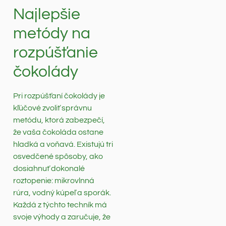
Najlepšie
metódy na
rozpúšťanie
čokolády
Pri rozpúšťaní čokolády je
kľúčové zvoliť správnu
metódu, ktorá zabezpečí,
že vaša čokoláda ostane
hladká a voňavá. Existujú tri
osvedčené spôsoby, ako
dosiahnuť dokonalé
roztopenie: mikrovlnná
rúra, vodný kúpeľ a sporák.
Každá z týchto techník má
svoje výhody a zaručuje, že