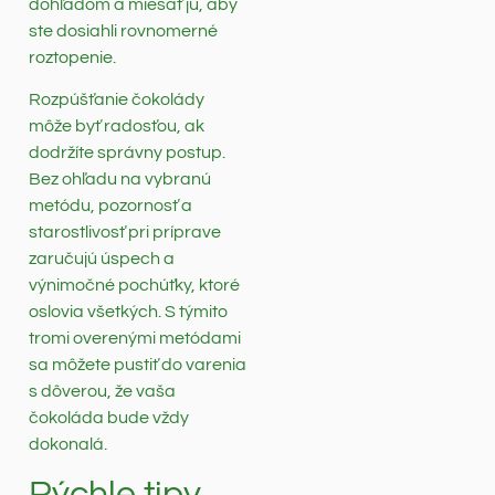
dohľadom a miešať ju, aby
ste dosiahli rovnomerné
roztopenie.
Rozpúšťanie čokolády
môže byť radosťou, ak
dodržíte správny postup.
Bez ohľadu na vybranú
metódu, pozornosť a
starostlivosť pri príprave
zaručujú úspech a
výnimočné pochúťky, ktoré
oslovia všetkých. S týmito
tromi overenými metódami
sa môžete pustiť do varenia
s dôverou, že vaša
čokoláda bude vždy
dokonalá.
Rýchle tipy