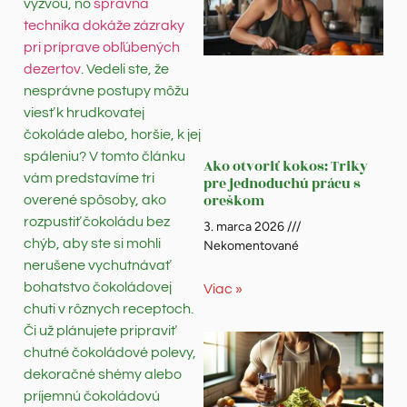
výzvou, no
správna
technika dokáže zázraky
pri príprave obľúbených
dezertov
. Vedeli ste, že
nesprávne postupy môžu
viesť k hrudkovatej
čokoláde alebo, horšie, k jej
spáleniu? V tomto článku
Ako otvoriť kokos: Triky
vám predstavíme tri
pre jednoduchú prácu s
oreškom
overené spôsoby, ako
rozpustiť čokoládu bez
3. marca 2026
chýb, aby ste si mohli
Nekomentované
nerušene vychutnávať
bohatstvo čokoládovej
Viac »
chuti v rôznych receptoch.
Či už plánujete pripraviť
chutné čokoládové polevy,
dekoračné shémy alebo
príjemnú čokoládovú