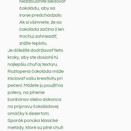
Nezabudnite sledovať
čokoládu, aby sa
ironie predchádzalo.
Ak si všimnete, že sa
čokoláda začína (i len
trochu) zahniezdiť,
znížte teplotu.
Je dôležité dodržiavať tieto
kroky, aby ste dosiahli tú
najlepšiu chuť aj textúru.
Roztopená čokoláda môže
iniciovať vašu kreativitu pri
pečení. Môžete ju použiť na
polevy, na plnenie
bonbónov alebo dokonca
na prípravu čokoládovej
omáčky k dezertom.
Sporák ponúka klasické
metódy, ktoré sú plné chutí