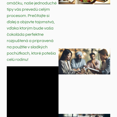
omáčku, naše jednoduché
tipy vás prevedú celým
procesom. Prečítajte si
ďalej a objavte tajomstvá,
vďaka ktorým bude vaša
čokoláda perfektne
rozpuštená a pripravená
na použitie v sladkých
pochúťkach, ktoré potešia
celú rodinu!