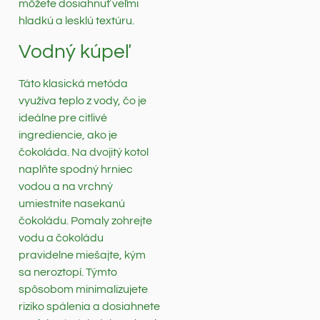
môžete dosiahnuť veľmi
hladkú a lesklú textúru.
Vodný kúpeľ
Táto klasická metóda
využíva teplo z vody, čo je
ideálne pre citlivé
ingrediencie, ako je
čokoláda. Na dvojitý kotol
naplňte spodný hrniec
vodou a na vrchný
umiestnite nasekanú
čokoládu. Pomaly zohrejte
vodu a čokoládu
pravidelne miešajte, kým
sa neroztopí. Týmto
spôsobom minimalizujete
riziko spálenia a dosiahnete