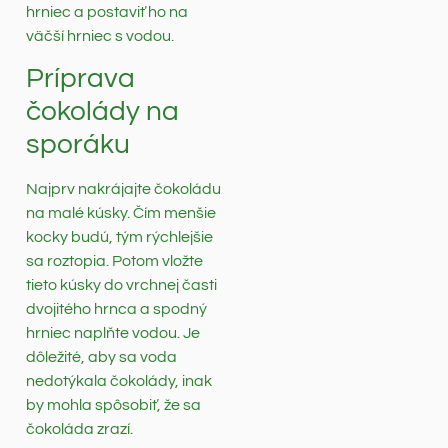
hrniec a postaviť ho na
väčší hrniec s vodou.
Príprava
čokolády na
sporáku
Najprv nakrájajte čokoládu
na malé kúsky. Čím menšie
kocky budú, tým rýchlejšie
sa roztopia. Potom vložte
tieto kúsky do vrchnej časti
dvojitého hrnca a spodný
hrniec naplňte vodou. Je
dôležité, aby sa voda
nedotýkala čokolády, inak
by mohla spôsobiť, že sa
čokoláda zrazí.