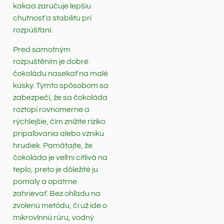
kakaa zaručuje lepšiu
chutnosť a stabilitu pri
rozpúšťaní.
Pred samotným
rozpuštěním je dobré
čokoládu nasekať na malé
kúsky. Týmto spôsobom sa
zabezpečí, že sa čokoláda
roztopí rovnomerne a
rýchlejšie, čím znížite riziko
pripaľovania alebo vzniku
hrudiek. Pamätajte, že
čokoláda je veľmi citlivá na
teplo, preto je dôležité ju
pomaly a opatrne
zahrievať. Bez ohľadu na
zvolenú metódu, či už ide o
mikrovlnnú rúru, vodný