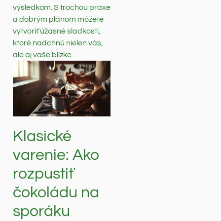
výsledkom. S trochou praxe
a dobrým plánom môžete
vytvoriť úžasné sladkosti,
ktoré nadchnú nielen vás,
ale aj vaše blízke.
Klasické
varenie: Ako
rozpustiť
čokoládu na
sporáku