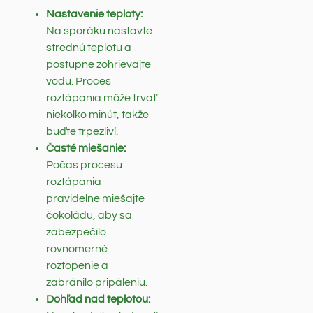
Nastavenie teploty:
Na sporáku nastavte
strednú teplotu a
postupne zohrievajte
vodu. Proces
roztápania môže trvať
niekoľko minút, takže
buďte trpezliví.
Časté miešanie:
Počas procesu
roztápania
pravidelne miešajte
čokoládu, aby sa
zabezpečilo
rovnomerné
roztopenie a
zabránilo pripáleniu.
Dohľad nad teplotou: