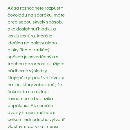
Ak sa rozhodnete rozpustiť
čokoládu na sporáku, máte
pred sebou skvelý spôsob,
ako dosiahnuť hladkú a
lesklú textúru, ktorá je
ideálna na polevy alebo
plnky. Tento tradičný
spôsob je osvedčený a s
trochou pozornosti si užijete
nádherné výsledky.
Najlepšie je používať dvojitý
hrniec, ktorý zabezpečí, že
čokoláda sa roztopí
rovnomerne bez rizika
pripálenia. Ak nemáte
dvojitý hrniec, môžete si
celkom jednoducho vytvoriť
vlastný: stačí vziať menší