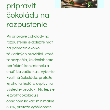
pripraviť
čokoládu na
rozpustenie
Pri príprave čokolády na
rozpustenie je dôležité mať
na pamäti niekoľko
základných pravidiel, ktoré
zabezpečia, že dosiahnete
perfektnú konzistenciu a
chuť. Na začiatku si vyberte
kvalitnú čokoládu, pretože
jej chuť a textúra ovplyvnia
výsledný produkt. Najlepšie
je zvoliť čokoládu s
obsahom kakaa minimálne
60 %, pretože vyšší obsah