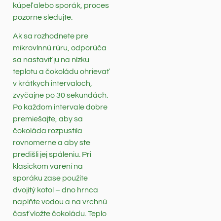
kúpeľ alebo sporák, proces
pozorne sledujte.
Ak sa rozhodnete pre
mikrovlnnú rúru, odporúča
sa nastaviť ju na nízku
teplotu a čokoládu ohrievať
v krátkych intervaloch,
zvyčajne po 30 sekundách.
Po každom intervale dobre
premiešajte, aby sa
čokoláda rozpustila
rovnomerne a aby ste
predišli jej spáleniu. Pri
klasickom varení na
sporáku zase použite
dvojitý kotol – dno hrnca
naplňte vodou a na vrchnú
časť vložte čokoládu. Teplo