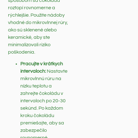
spôsobom sa čokoláda
roztopí rovnomerne a
rýchlejšie. Použite nádoby
vhodné do mikrovlnnej rúry,
ako sú sklenené alebo
keramické, aby ste
minimalizovali riziko
poškodenia.
Pracujte v krátkych
intervaloch:
Nastavte
mikrovlnnú rúru na
nízku teplotu a
zahrejte čokoládu v
intervaloch po 20-30
sekúnd. Po každom
kroku čokoládu
premiešajte, aby sa
zabezpečilo
rovnomerné