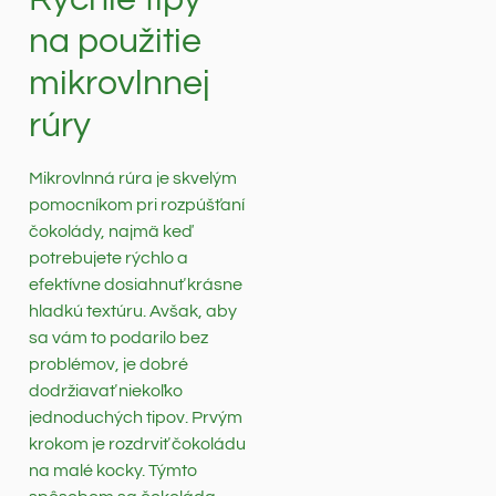
na použitie
mikrovlnnej
rúry
Mikrovlnná rúra je skvelým
pomocníkom pri rozpúšťaní
čokolády, najmä keď
potrebujete rýchlo a
efektívne dosiahnuť krásne
hladkú textúru. Avšak, aby
sa vám to podarilo bez
problémov, je dobré
dodržiavať niekoľko
jednoduchých tipov. Prvým
krokom je rozdrviť čokoládu
na malé kocky. Týmto