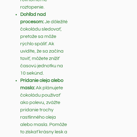
roztopenie.
Dohľad nad
procesom:
Je dôležité
čokoládu sledovať,
pretože sa môže
rýchlo spáliť. Ak
uvidíte, že sa začína
taviť, môžete znížiť
časovú jednotku na
10 sekúnd.
Pridanie oleja alebo
masla:
Ak plánujete
čokoládu používať
ako polevu, zvážte
pridanie trochy
rastlinného oleja
alebo masla. Pomôže
to získať krásny lesk a