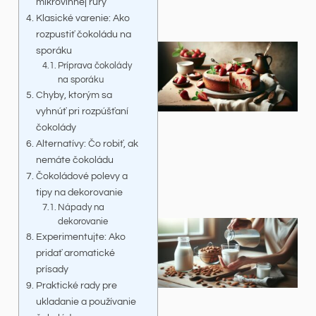
mikrovlnnej rúry
Klasické varenie: Ako
rozpustiť čokoládu na
sporáku
Príprava čokolády
na sporáku
Chyby, ktorým sa
vyhnúť pri rozpúšťaní
čokolády
Alternatívy: Čo robiť, ak
nemáte čokoládu
Čokoládové polevy a
tipy na dekorovanie
Nápady na
dekorovanie
Experimentujte: Ako
pridať aromatické
prísady
Praktické rady pre
ukladanie a používanie