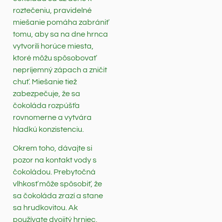
roztečeniu, pravidelné
miešanie pomáha zabrániť
tomu, aby sa na dne hrnca
vytvorili horúce miesta,
ktoré môžu spôsobovať
nepríjemný zápach a zničit
chuť. Miešanie tiež
zabezpečuje, že sa
čokoláda rozpúšťa
rovnomerne a vytvára
hladkú konzistenciu.
Okrem toho, dávajte si
pozor na kontakt vody s
čokoládou. Prebytočná
vlhkosť môže spôsobiť, že
sa čokoláda zrazí a stane
sa hrudkovitou. Ak
používate dvojitý hrniec,