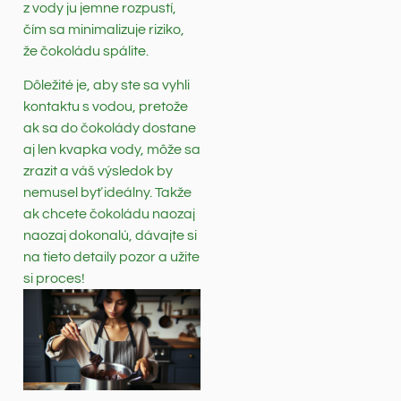
z vody ju jemne rozpustí,
čím sa minimalizuje riziko,
že čokoládu spálite.
Dôležité je, aby ste sa vyhli
kontaktu s vodou, pretože
ak sa do čokolády dostane
aj len kvapka vody, môže sa
zrazit a váš výsledok by
nemusel byť ideálny. Takže
ak chcete čokoládu naozaj
naozaj dokonalú, dávajte si
na tieto detaily pozor a užite
si proces!