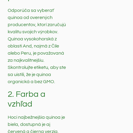
Odporúča sa vyberať
quinoa od overených
producentov, ktorí zaručujú
kvalitu svojich výrobkov.
Quinoa vysokohorská z
oblasti And, najmä z Čile
alebo Peru, je považovaná
za najkvalitnejšiu.
Skontrolujte etiketu, aby ste
sa uistili, že je quinoa
organická a bez GMO.
2. Farba a
vzhľad
Hoci najbežnejšia quinoa je
biela, dostupná je aj
červená a čierna verzia.