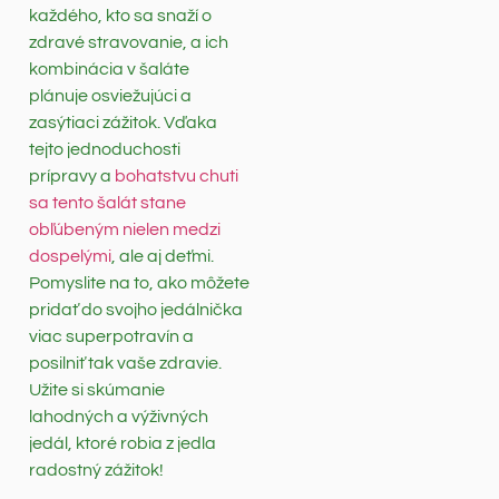
každého, kto sa snaží o
zdravé stravovanie, a ich
kombinácia v šaláte
plánuje osviežujúci a
zasýtiaci zážitok. Vďaka
tejto jednoduchosti
prípravy a
bohatstvu chuti
sa tento šalát stane
obľúbeným nielen medzi
dospelými
, ale aj deťmi.
Pomyslite na to, ako môžete
pridať do svojho jedálnička
viac superpotravín a
posilniť tak vaše zdravie.
Užite si skúmanie
lahodných a výživných
jedál, ktoré robia z jedla
radostný zážitok!