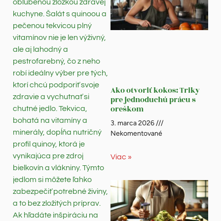
obľúbenou zložkou zdravej
kuchyne. Šalát s quinoou a
pečenou tekvicou plný
vitamínov nie je len výživný,
ale aj lahodný a
pestrofarebný, čo z neho
robí ideálny výber pre tých,
ktorí chcú podporiť svoje
Ako otvoriť kokos: Triky
zdravie a vychutnať si
pre jednoduchú prácu s
oreškom
chutné jedlo. Tekvica,
bohatá na vitamíny a
3. marca 2026
minerály, dopĺňa nutričný
Nekomentované
profil quinoy, ktorá je
vynikajúca pre zdroj
Viac »
bielkovín a vlákniny. Týmto
jedlom si môžete ľahko
zabezpečiť potrebné živiny,
a to bez zložitých príprav.
Ak hľadáte inšpiráciu na