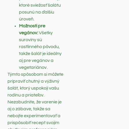
ktoré sviežosť šalátu
posunú na ďalšiu
úroveň.
Možnosti pre
vegánov:
Všetky
suroviny sú
rastlinného pôvodu,
takže šalát je ideálny
aj pre vegánov a
vegetariánov.
Týmto spôsobom si môžete
pripraviť chutný a výživný
šalát, ktorý uspokojí vašu
rodinu a priateľov.
Nezabudnite, že varenie je
aj o zábave, takže sa
nebojte experimentovať a
prispôsobiť recept svojim