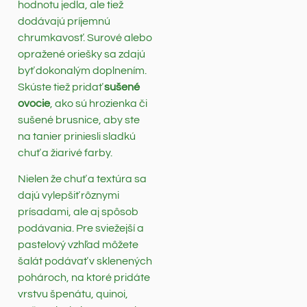
hodnotu jedla, ale tiež
dodávajú príjemnú
chrumkavosť. Surové alebo
opražené oriešky sa zdajú
byť dokonalým doplnením.
Skúste tiež pridať
sušené
ovocie
, ako sú hrozienka či
sušené brusnice, aby ste
na tanier priniesli sladkú
chuť a žiarivé farby.
Nielen že chuť a textúra sa
dajú vylepšiť rôznymi
prísadami, ale aj spôsob
podávania. Pre sviežejší a
pastelový vzhľad môžete
šalát podávať v sklenených
pohároch, na ktoré pridáte
vrstvu špenátu, quinoi,