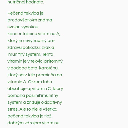
nutričnej hodnote.
Pečená tekvica je
predovšetkým známa
svojou vysokou
koncentráciou vitamínu A,
ktorý je nevyhnutný pre
zdravú pokožku, zrak a
imunitný systém. Tento
vitamín je v tekvici prítomný
v podobe beta-karoténu,
ktorý sa v tele premieňa na
vitamín A. Okrem toho
obsahuje aj vitamín C, ktorý
pomáha posilniť imunitný
systém a znižuje oxidatívny
stres. Ale to nie je všetko;
pečená tekvica je tiež
dobrým zdrojom vitamínu