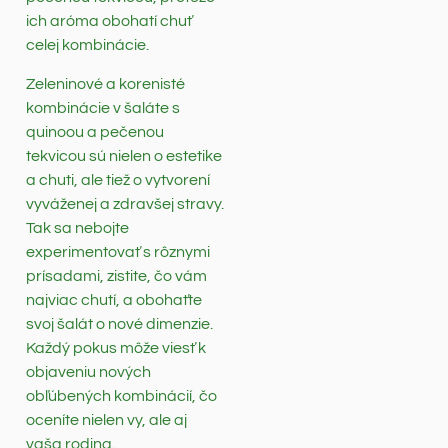
ich aróma obohatí chuť
celej kombinácie.
Zeleninové a korenisté
kombinácie v šaláte s
quinoou a pečenou
tekvicou sú nielen o estetike
a chuti, ale tiež o vytvorení
vyváženej a zdravšej stravy.
Tak sa nebojte
experimentovať s rôznymi
prísadami, zistite, čo vám
najviac chutí, a obohaťte
svoj šalát o nové dimenzie.
Každý pokus môže viesť k
objaveniu nových
obľúbených kombinácií, čo
oceníte nielen vy, ale aj
vaša rodina.