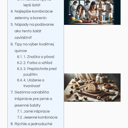
lepší šalát
Najlepšie kombinácie
zeleniny a korenín
Nápady na podávanie:
ako tento šalát
ozvláštniť
Tipy na výber kvalitnej
quinoe
1. Značka a pôvod
2. Farba a vzhľad
3. Prepláchnite pred
použitím
4. Uloženie a
trvanlivosť
Sezónna variabilita:
Inšpirácie pre jarné a
jesenné šaláty
Jarné inšpirácie
Jesenné kombinácie
Rýchle a jednoduché