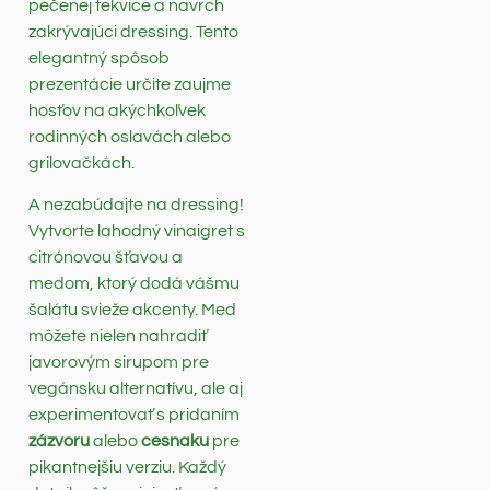
pečenej tekvice a navrch
zakrývajúci dressing. Tento
elegantný spôsob
prezentácie určite zaujme
hosťov na akýchkoľvek
rodinných oslavách alebo
grilovačkách.
A nezabúdajte na dressing!
Vytvorte lahodný vinaigret s
citrónovou šťavou a
medom, ktorý dodá vášmu
šalátu svieže akcenty. Med
môžete nielen nahradiť
javorovým sirupom pre
vegánsku alternatívu, ale aj
experimentovať s pridaním
zázvoru
alebo
cesnaku
pre
pikantnejšiu verziu. Každý