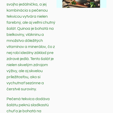
svojho jedálnička, a jej
kombinácia s pečenou
tekvicou vytvára nielen
farebný, ale aj veľmi chutný
šalát. Quinoa je bohatá na
bielkoviny, vlákninu a
množstvo dôležitých
vitamínov a minerálov, čo z
nej robí ideálny základ pre
zdravé jedlá. Tento šalát je
nielen skvelým zdrojom
výživy, ale aj skvelou
príležitosťou, ako si
vychutnať sezónne a
čerstvé suroviny.
Pečená tekvica dodáva
šalátu peknú sladkastú
chuť a je bohatá na