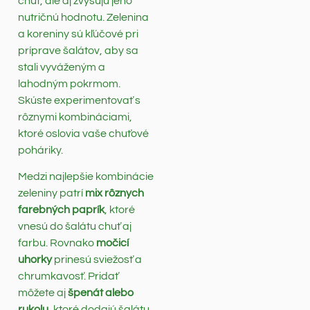
chuť, ale aj zvyšujú jeho
nutričnú hodnotu. Zelenina
a koreniny sú kľúčové pri
príprave šalátov, aby sa
stali vyváženým a
lahodným pokrmom.
Skúste experimentovať s
rôznymi kombináciami,
ktoré oslovia vaše chuťové
poháriky.
Medzi najlepšie kombinácie
zeleniny patrí
mix rôznych
farebných paprík
, ktoré
vnesú do šalátu chuť aj
farbu. Rovnako
močicí
uhorky
prinesú sviežosť a
chrumkavosť. Pridať
môžete aj
špenát alebo
rukolu
, ktoré dodajú šalátu