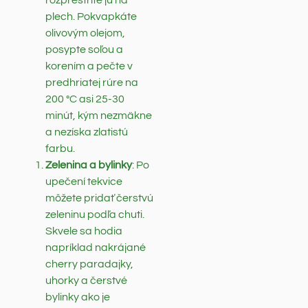
plech. Pokvapkáte
olivovým olejom,
posypte soľou a
korením a pečte v
predhriatej rúre na
200 °C asi 25-30
minút, kým nezmäkne
a nezíska zlatistú
farbu.
Zelenina a bylinky
: Po
upečení tekvice
môžete pridať čerstvú
zeleninu podľa chuti.
Skvele sa hodia
napríklad nakrájané
cherry paradajky,
uhorky a čerstvé
bylinky ako je