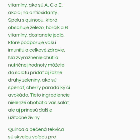
vitamíny, ako sú A, C a E,
ako aj na antioxidanty.
Spolu s quinoou, ktorá
obsahuje železo, horčík a B
vitamíny, dostanete jedlo,
ktoré podporuje vašu
imunitu a celkové zdravie.
Na zvýraznenie chuti a
nutričnej hodnoty môžete
do šalátu pridať aj rôzne
druhy zeleniny, ako sú
špenát, cherry paradajky či
avokádo. Tieto ingrediencie
nielenže obohatia váš šalát,
ale aj prinesú ďalšie
užitočné živiny.
Quinoa a pečená tekvica
sú skvelou voľbou pre