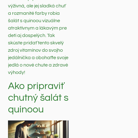
výživná, ale jej sladká chuť
a rozmanité farby robia
šalát s quinoou vizuálne
atraktívnym a lákavým pre
deti aj dospelých. Tak
skúste pridať tento skvelý
zdroj vitamínov do svojho
jedálnička a obohaťte svoje
jedlá o nové chute a zdravé
výhody!
Ako pripraviť
chutný šalát s
quinoou