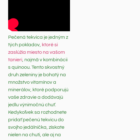
Pečená tekvica je jedným z
tých pokladov,
ktoré si
zaslúžia miesto na vašom
tanieri
, najmä v kombinácii
s quinoou. Tento skvostný
druh zeleniny je bohatý na
množstvo vitamínov a
minerálov, ktoré podporujú
vaše zdravie a dodávajú
jedlu výnimočnú chuť.
Kedykoľvek sa rozhodnete
pridať pečenú tekvicu do
svojho jedálnička, získate
nielen na chuti, ale aj na