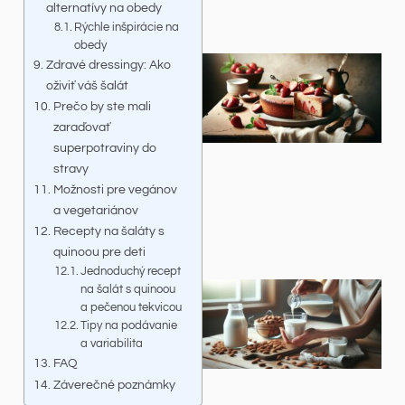
alternatívy na obedy
Rýchle inšpirácie na
obedy
Zdravé dressingy: Ako
oživiť váš šalát
Prečo by ste mali
zaraďovať
superpotraviny do
stravy
Možnosti pre vegánov
a vegetariánov
Recepty na šaláty s
quinoou pre deti
Jednoduchý recept
na šalát s quinoou
a pečenou tekvicou
Tipy na podávanie
a variabilita
FAQ
Záverečné poznámky