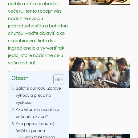
rýchly a zdravý obed či
večeru, tento recept vás
nadchne svojou
jednoduchosťou a bohatou
chuťou. Poďte objaviť, ako
skombinovať tieto dve
ingrediencie a vytvoriť tak
jedlo, ktoré nadchne celú
vašu rodinu!
Obsah
Šalát s quinoou: Zdravé
výhody a prečo ho
vyskúšať
Aké vitamíny obsahuje
pečená tekvica?
Ako pripraviť chutný
šalát s quinoou
Praktické tipy na