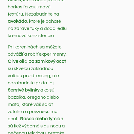
horkosť a zaujímavú
textúru. Nezabudnite na
avokádo
, ktoré je bohaté
na zdravé tuky a dodá jedlu
krémovú konzistenciu.
Pri koreninách sa môžete
odvážiť a robiť experimenty.
Olive oil
a
balzamikový ocot
sú skvelou základnou
voľbou pre dressing, ale
nezabudnite pridať aj
čerstvé bylinky
ako sú
bazalka, oregano alebo
mäta, ktoré váš šalát
zútulnia a povznesú mu
chutí.
Rasca alebo tymián
sú tiež výborné s quinoou a
pečenou tekvicou, pretože