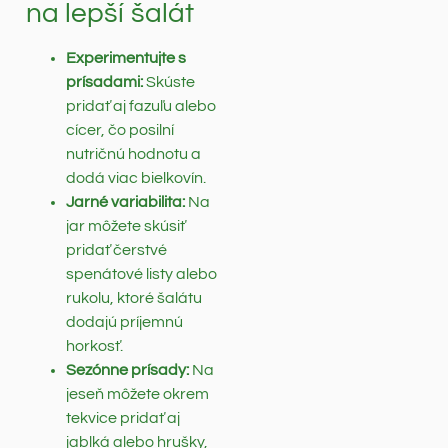
na lepší šalát
Experimentujte s
prísadami:
Skúste
pridať aj fazuľu alebo
cícer, čo posilní
nutričnú hodnotu a
dodá viac bielkovín.
Jarné variabilita:
Na
jar môžete skúsiť
pridať čerstvé
spenátové listy alebo
rukolu, ktoré šalátu
dodajú príjemnú
horkosť.
Sezónne prísady:
Na
jeseň môžete okrem
tekvice pridať aj
jablká alebo hrušky,