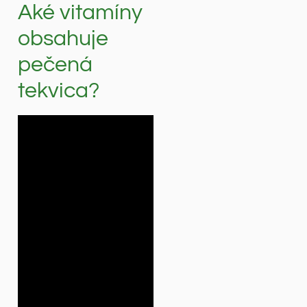
Aké vitamíny
obsahuje
pečená
tekvica?