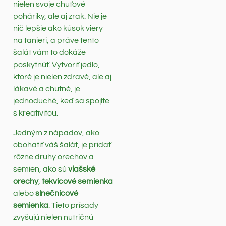
nielen svoje chuťové
poháriky, ale aj zrak. Nie je
nič lepšie ako kúsok viery
na tanieri, a práve tento
šalát vám to dokáže
poskytnúť. Vytvoriť jedlo,
ktoré je nielen zdravé, ale aj
lákavé a chutné, je
jednoduché, keď sa spojíte
s kreativitou.
Jedným z nápadov, ako
obohatiť váš šalát, je pridať
rôzne druhy orechov a
semien, ako sú
vlašské
orechy
,
tekvicové semienka
alebo
slnečnicové
semienka
. Tieto prísady
zvyšujú nielen nutričnú