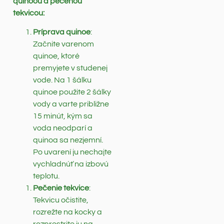
quinoou a pečenou
tekvicou:
Príprava quinoe
:
Začnite varenom
quinoe, ktoré
premyjete v studenej
vode. Na 1 šálku
quinoe použite 2 šálky
vody a varte približne
15 minút, kým sa
voda neodparí a
quinoa sa nezjemní.
Po uvarení ju nechajte
vychladnúť na izbovú
teplotu.
Pečenie tekvice
:
Tekvicu očistite,
rozrežte na kocky a
rozprestrite ju na