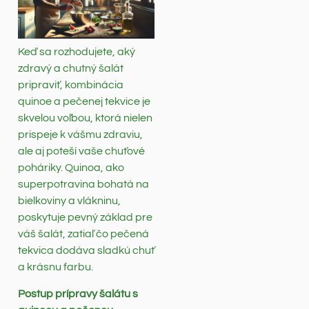
Keď sa rozhodujete, aký
zdravý a chutný šalát
pripraviť, kombinácia
quinoe a pečenej tekvice je
skvelou voľbou, ktorá nielen
prispeje k vášmu zdraviu,
ale aj poteší vaše chuťové
poháriky. Quinoa, ako
superpotravina bohatá na
bielkoviny a vlákninu,
poskytuje pevný základ pre
váš šalát, zatiaľ čo pečená
tekvica dodáva sladkú chuť
a krásnu farbu.
Postup prípravy šalátu s