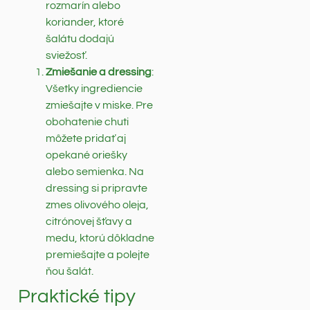
rozmarín alebo
koriander, ktoré
šalátu dodajú
sviežosť.
Zmiešanie a dressing
:
Všetky ingrediencie
zmiešajte v miske. Pre
obohatenie chuti
môžete pridať aj
opekané oriešky
alebo semienka. Na
dressing si pripravte
zmes olivového oleja,
citrónovej šťavy a
medu, ktorú dôkladne
premiešajte a polejte
ňou šalát.
Praktické tipy