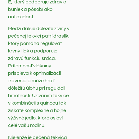
E, ktorý podporuje zdravie
buniek a pôsobí ako
antioxidant.
Medzi ďalšie dôležité živiny v
pečenej tekvici patrí draslík,
ktorý pomáha regulovať
krvný tlak a podporuje
zdravú funkciu srdca.
Prítomnosť vlákniny
prispieva k optimalizácii
trávenia a môže hrať
dôležitú úlohu pri regulácii
hmotnosti. Užívaním tekvice
v kombinácii s quinoou tak
získate komplexné a hojne
výživné jedlo, ktoré osloví
celé vašu rodinu.
Nielenže je pečená tekvica