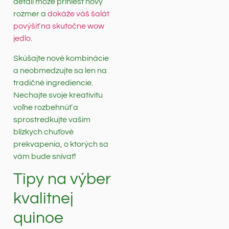
detail môže priniesť nový
rozmer a
dokáže váš šalát
povýšiť na skutočne wow
jedlo
.
Skúšajte nové kombinácie
a neobmedzujte sa len na
tradičné ingrediencie.
Nechajte svoje kreativitu
voľne rozbehnúť a
sprostredkujte vašim
blízkych chuťové
prekvapenia, o ktorých sa
vám bude snívať!
Tipy na výber
kvalitnej
quinoe