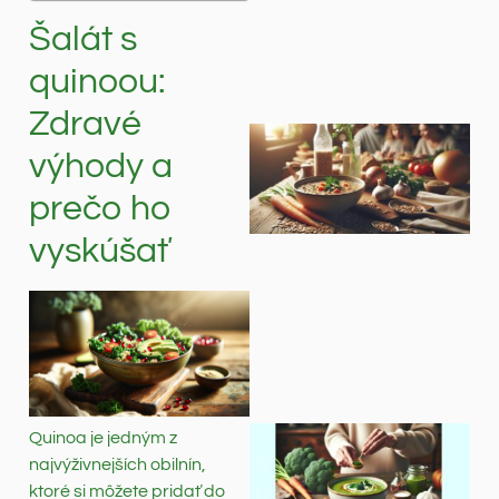
Šalát s
quinoou:
Zdravé
výhody a
prečo ho
vyskúšať
Quinoa je jedným z
najvýživnejších obilnín,
ktoré si môžete pridať do