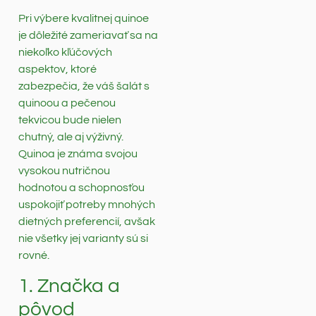
Pri výbere kvalitnej quinoe
je dôležité zameriavať sa na
niekoľko kľúčových
aspektov, ktoré
zabezpečia, že váš šalát s
quinoou a pečenou
tekvicou bude nielen
chutný, ale aj výživný.
Quinoa je známa svojou
vysokou nutričnou
hodnotou a schopnosťou
uspokojiť potreby mnohých
dietných preferencií, avšak
nie všetky jej varianty sú si
rovné.
1. Značka a
pôvod