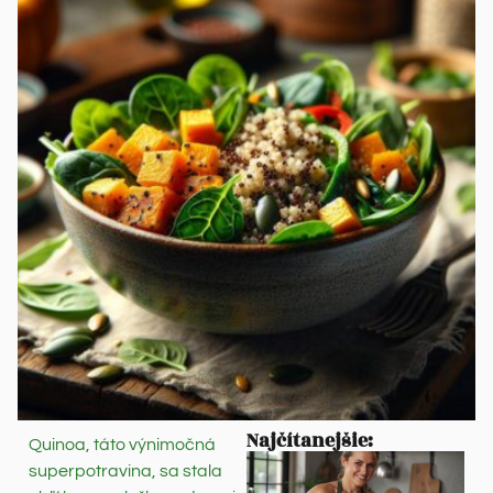
Najčítanejšie:
Quinoa, táto výnimočná
superpotravina, sa stala