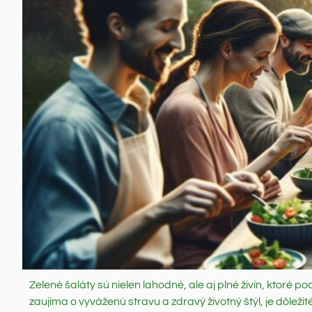
Zelené šaláty sú nielen lahodné, ale aj plné živín, ktoré 
zaujíma o vyváženú stravu a zdravý životný štýl, je dôležit