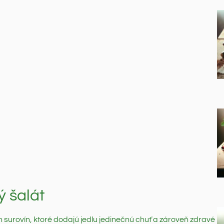
ý šalát
h surovín, ktoré dodajú jedlu jedinečnú chuť a zároveň zdravé