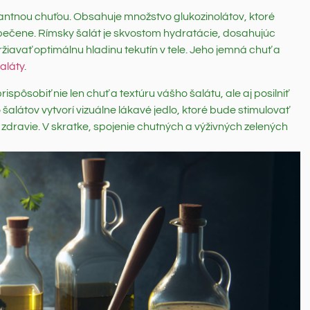
kantnou chuťou. Obsahuje množstvo glukozinolátov, ktoré
 pečene. Rímsky šalát je skvostom hydratácie, dosahujúc
avať optimálnu hladinu tekutín v tele. Jeho jemná chuť a
aláty
.
pôsobiť nie len chuť a textúru vášho šalátu, ale aj posilniť
 šalátov vytvorí vizuálne lákavé jedlo, ktoré bude stimulovať
zdravie. V skratke, spojenie chutných a výživných zelených