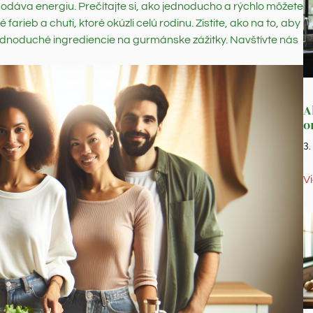
 a dodáva energiu. Prečítajte si, ako jednoducho a rýchlo môžete
farieb a chuti, ktoré okúzli celú rodinu. Zistite, ako na to, aby
 jednoduché ingrediencie na gurmánske zážitky. Navštívte nás
A
o
3
V