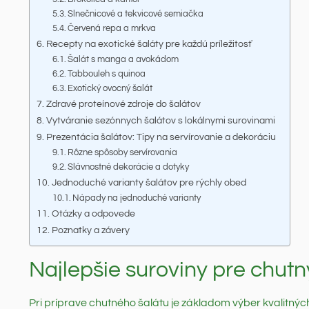
Slnečnicové a tekvicové semiačka
Červená repa a mrkva
Recepty na exotické šaláty pre každú príležitosť
Šalát s manga a avokádom
Tabbouleh s quinoa
Exotický ovocný šalát
Zdravé proteínové zdroje do šalátov
Vytváranie sezónnych šalátov s lokálnymi surovinami
Prezentácia šalátov: Tipy na servírovanie a dekoráciu
Rôzne spôsoby servírovania
Slávnostné dekorácie a dotyky
Jednoduché varianty šalátov pre rýchly obed
Nápady na jednoduché varianty
Otázky a odpovede
Poznatky a závery
Najlepšie suroviny pre chutn
Pri príprave chutného šalátu je základom výber kvalitnýc