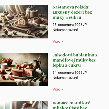
Gaštanová roláda:
Luxusný dezert bez
múky a cukru
28. decembra 2025
Nekomentované
Viac »
Jahodová bublanina z
mandľovej múky bez
lepku a cukru
24. decembra 2025
Nekomentované
Viac »
Domáce mandľové
mlieko: Čisté bez