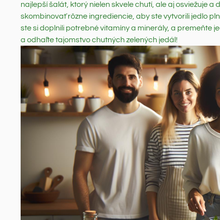
najlepší šalát, ktorý nielen skvele chutí, ale aj osviežuje
skombinovať rôzne ingrediencie, aby ste vytvorili jedlo plné 
ste si doplnili potrebné vitamíny a minerály, a premeňte
a odhaľte tajomstvo chutných zelených jedál!