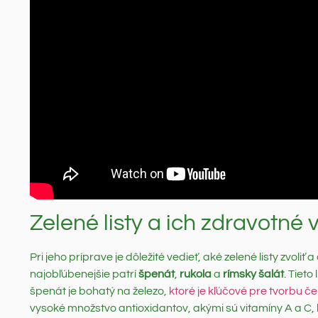
Zelené listy a ich zdravotné
Pri jeho príprave je dôležité vedieť, aké zelené listy zvol
najobľúbenejšie patrí
špenát
,
rukola
a
rímsky šalát
. Tieto
špenát je bohatý na železo,
ktoré je kľúčové pre tvorbu č
vysoké množstvo antioxidantov, akými sú vitamíny A a C, k