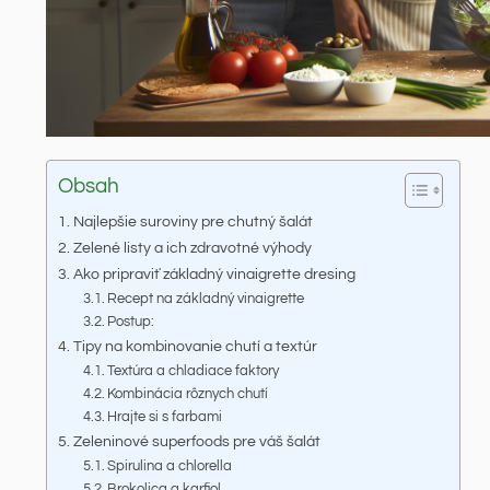
Obsah
Najlepšie suroviny pre chutný šalát
Zelené listy a ich zdravotné výhody
Ako pripraviť základný vinaigrette dresing
Recept na základný vinaigrette
Postup:
Tipy na kombinovanie chutí a textúr
Textúra a chladiace faktory
Kombinácia rôznych chutí
Hrajte si s farbami
Zeleninové superfoods pre váš šalát
Spirulina a chlorella
Brokolica a karfiol