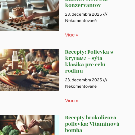
konzervantov
23. decembra 2025
Nekomentované
Viac »
Recepty: Polievka s
krупами – sýta
klasika pre celú
rodinu
23. decembra 2025
Nekomentované
Viac »
Recepty brokolicová
polievka: Vitamínová
bomba