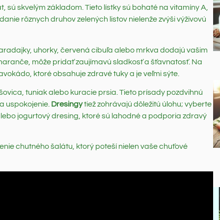
t, sú skvelým základom. Tieto lístky sú bohaté na vitamíny A,
Pridanie rôznych druhov zelených listov nielenže zvýši výživovú
paradajky, uhorky, červená cibuľa alebo mrkva dodajú vašim
omaranče, môže pridať zaujímavú sladkosť a šťavnatosť. Na
avokádo, ktoré obsahuje zdravé tuky a je veľmi sýte.
ošovica, tuniak alebo kuracie prsia. Tieto prísady pozdvihnú
 a uspokojenie.
Dresingy
tiež zohrávajú dôležitú úlohu; vyberte
u alebo jogurtový dresing, ktoré sú lahodné a podporia zdravý
renie chutného šalátu, ktorý poteší nielen vaše chuťové