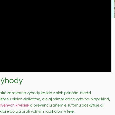
 výhody
iť a aké zdravotné výhody každá z nich prináša. Medzi
 listy sú nielen delikátne, ale aj mimoriadne výživné. Napríklad,
ervených krviniek
a prevenciu anémie. K tomu poskytuje aj
toré bojujú proti voľným radikálom v tele.