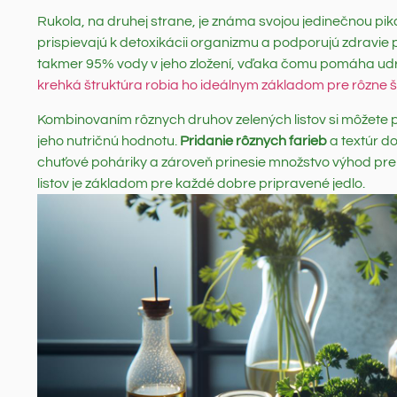
Rukola, na druhej strane, je známa svojou jedinečnou pi
prispievajú k detoxikácii organizmu a podporujú zdravie
takmer 95% vody v jeho zložení, vďaka čomu pomáha udrži
krehká štruktúra robia ho ideálnym základom pre rôzne š
Kombinovaním rôznych druhov zelených listov si môžete pris
jeho nutričnú hodnotu.
Pridanie rôznych farieb
a textúr do
chuťové poháriky a zároveň prinesie množstvo výhod pre 
listov je základom pre každé dobre pripravené jedlo.