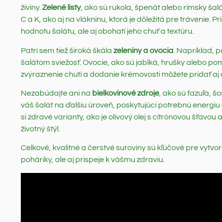
živiny.
Zelené listy
, ako sú rukola, špenát alebo rímsky šalá
C a K, ako aj na vlákninu, ktorá je dôležitá pre trávenie. 
hodnotu šalátu, ale aj obohatí jeho chuť a textúru.
Patrí sem tiež široká škála
zeleniny a ovocia
. Napríklad, 
šalátom sviežosť. Ovocie, ako sú jablká, hrušky alebo p
zvýraznenie chutí a dodanie krémovosti môžete pridať aj 
Nezabúdajte ani na
bielkovinové zdroje
, ako sú fazuľa, š
váš šalát na ďalšiu úroveň, poskytujúci potrebnú energiu
si zdravé varianty, ako je olivový olej s citrónovou šťavo
životný štýl.
Celkové, kvalitné a čerstvé suroviny sú kľúčové pre vytvo
poháriky, ale aj prispeje k vášmu zdraviu.