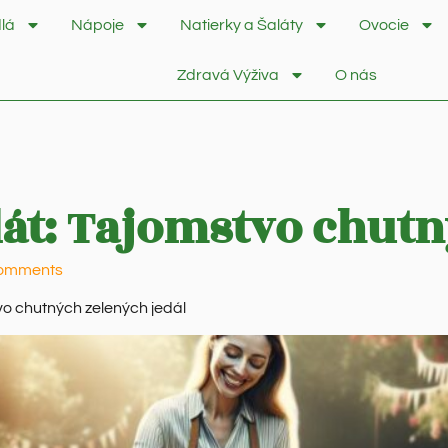
lá
Nápoje
Natierky a Šaláty
Ovocie
Zdravá Výživa
O nás
lát: Tajomstvo chutn
omments
tvo chutných zelených jedál