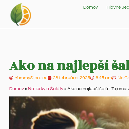
Domov
Hlavné Jed
Ako na najlepší ša
YummyStore.eu
28 februára, 2025
6:45 am
No C
Domov
»
Natierky a Šaláty
»
Ako na najlepší šalát: Tajoms