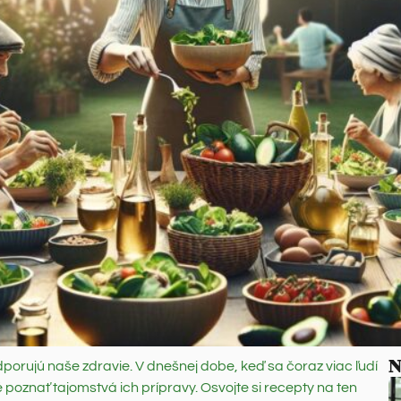
N
podporujú naše zdravie. V dnešnej dobe, keď sa čoraz viac ľudí
é poznať tajomstvá ich prípravy. Osvojte si recepty na ten