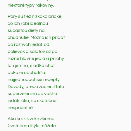
niektoré typy rakoviny.
Póry sú tiež nízkokalorické,
čo ich robí ideálnou
súčasťou diéty na
chudnutie. Možno ich pridať
do rôznych jedál, od
polievok a šalátov až po
rôzne hlavné jedlá a prílohy.
Ich jemná, sladká chuť
dokáže obohatiť aj
najjednoduchšie recepty.
Dôvody, prečo začleniť túto
superzeleninu do vášho
jedálnička, sú skutočne
nespočetné.
Ako krok k zdravšiemu
životnému štýlu môžete