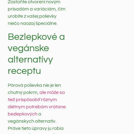
Zostaňte otvorení novým
prísadám a variáciám, čím
urobíte z vašej polievky
niečo naozaj špeciálne.
Bezlepkové a
vegánske
alternatívy
receptu
Pórová polievka nie je len
chutný pokrm,
ale môže sa
tiež prispôsobiť rôznym
diétnym potrebám vrátane
bezlepkových
a
vegánskych alternatív.
Práve tieto úpravy ju robia