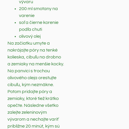
vývaru
200 ml smotany na
varenie
soľ a čierne korenie
podľa chuti
olivový olej
Na začiatku umyte a
nakrájajte póry na tenké
kolieska, cibuľu na drobno
a zemiaky na menšie kocky.
Na panvici s trochou
olivového oleja orestujte
cibuľu, kým nezmäkne.
Potom pridajte póry a
zemiaky, ktoré tiež krátko
opečte. Následne všetko
zalejte zeleninovým
vývarom a nechajte variť
približne 20 minút, kým sú