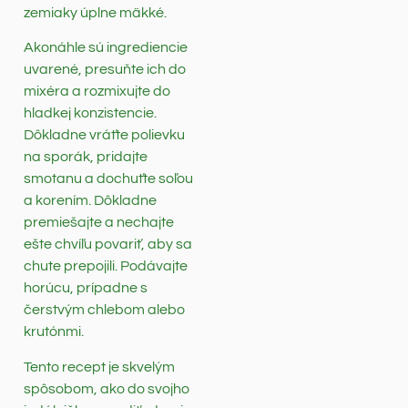
zemiaky úplne mäkké.
Akonáhle sú ingrediencie
uvarené, presuňte ich do
mixéra a rozmixujte do
hladkej konzistencie.
Dôkladne vráťte polievku
na sporák, pridajte
smotanu a dochuťte soľou
a korením. Dôkladne
premiešajte a nechajte
ešte chvíľu povariť, aby sa
chute prepojili. Podávajte
horúcu, prípadne s
čerstvým chlebom alebo
krutónmi.
Tento recept je skvelým
spôsobom, ako do svojho