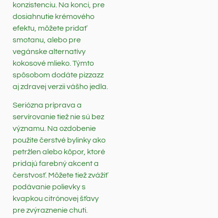
konzistenciu. Na konci, pre
dosiahnutie krémového
efektu, môžete pridať
smotanu, alebo pre
vegánske alternatívy
kokosové mlieko. Týmto
spôsobom dodáte pizzazz
aj zdravej verzii vášho jedla.
Seriózna príprava a
servírovanie tiež nie sú bez
významu. Na ozdobenie
použite čerstvé bylinky ako
petržlen alebo kôpor, ktoré
pridajú farebný akcent a
čerstvosť. Môžete tiež zvážiť
podávanie polievky s
kvapkou citrónovej šťavy
pre zvýraznenie chuti.