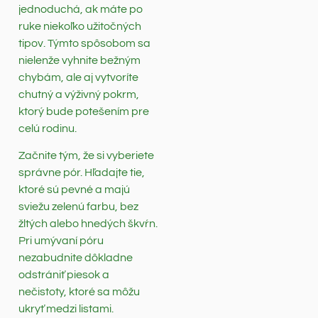
jednoduchá, ak máte po
ruke niekoľko užitočných
tipov. Týmto spôsobom sa
nielenže vyhnite bežným
chybám, ale aj vytvoríte
chutný a výživný pokrm,
ktorý bude potešením pre
celú rodinu.
Začnite tým, že si vyberiete
správne pór. Hľadajte tie,
ktoré sú pevné a majú
sviežu zelenú farbu, bez
žltých alebo hnedých škvŕn.
Pri umývaní póru
nezabudnite dôkladne
odstrániť piesok a
nečistoty, ktoré sa môžu
ukryť medzi listami.