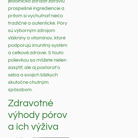
jedálnička zaradiť zdraviu
prospešné ingrediencie a
pritom si vychutnať niečo
tradičné a autentické. Póry
sú výborným zdrojom
vlákniny a vitamínov, ktoré
podporujú imunitný systém
a celkové zdravie. S touto
polievkou sa môžete nielen
zasýtiť, ale aj postarať o
seba a svojich blízkych
skutočne chutným
spôsobom.
Zdravotné
výhody pórov
a ich výživa