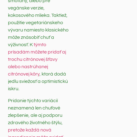
smotany, alebo pre
vegánske verzie,
kokosového mlieka. Taktiež,
použitie vegetariánskeho
vývaru namiesto klasického
môže znásobiť chuť a
výživnosť. K
týmto
prísadám môžete pridať aj
trochu citrónovej šťavy
alebo nastrúhanej
citrónovej kôry
, ktorá dodá
jedlu sviežosť a optimistickú
iskru.
Pridanie týchto variácií
neznamená len chuťové
zlepšenie, ale aj podporu
zdravého životného štýlu,
pretože každá nová