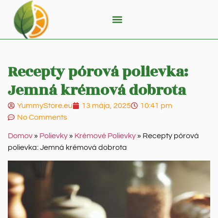
Recepty pórová polievka:
Jemná krémová dobrota
YummyStore.eu
13 mája, 2025
10:41 pm
No Comments
Domov
»
Polievky
»
Krémové Polievky
»
Recepty pórová
polievka: Jemná krémová dobrota