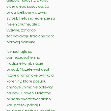
alebo strukoviny, ako sú
cícer alebo šošovica, čo
pridá bielkoviny a zvýši
sýtosť. Tieto ingrediencie sú
nielen chutné, ale aj
výživné, zatiaľ čo
zachovávajú tradičné čaro
pórovej polievky.
Nenechajte sa
obmedzovať len na
tradičné kombinácie
prísad. Môžete vyskúšať
rôzne aromatické bylinky a
koreniny, ktoré posunú
chutové vnímanie polievky
na novú úroveň. Unikátne
prísady ako zázvor alebo
kari prášok pridajú