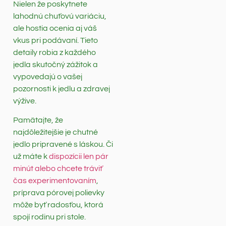
Nielen že poskytnete
lahodnú chuťovú variáciu,
ale hostia ocenia aj váš
vkus pri podávaní. Tieto
detaily robia z každého
jedla skutočný zážitok a
vypovedajú o vašej
pozornosti k jedlu a zdravej
výžive.
Pamätajte, že
najdôležitejšie je chutné
jedlo pripravené s láskou. Či
už máte k
dispozícii len pár
minút alebo chcete tráviť
čas experimentovaním
,
príprava pórovej polievky
môže byť radosťou, ktorá
spojí rodinu pri stole.