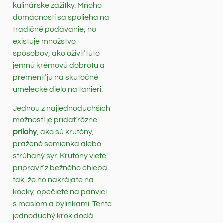
kulinárske zážitky. Mnoho
domácností sa spolieha na
tradičné podávanie, no
existuje množstvo
spôsobov, ako oživiť túto
jemnú krémovú dobrotu a
premeniť ju na skutočné
umelecké dielo na tanieri.
Jednou z najjednoduchších
možností je pridať rôzne
prílohy
, ako sú krutóny,
pražené semienka alebo
strúhaný syr. Krutóny viete
pripraviť z bežného chleba
tak, že ho nakrájate na
kocky, opečiete na panvici
s maslom a bylinkami. Tento
jednoduchý krok dodá