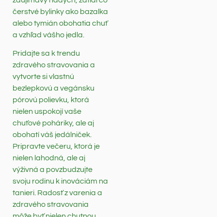
zaujímavý nádych, zatiaľ čo
čerstvé bylinky ako bazalka
alebo tymián obohatia chuť
a vzhľad vášho jedla.
Pridajte sa k trendu
zdravého stravovania a
vytvorte si vlastnú
bezlepkovú a vegánsku
pórovú polievku, ktorá
nielen uspokojí vaše
chuťové poháriky, ale aj
obohatí váš jedálniček.
Pripravte večeru, ktorá je
nielen lahodná, ale aj
výživná a povzbudzujte
svoju rodinu k inováciám na
tanieri. Radosť z varenia a
zdravého stravovania
môže byť nielen chutnou