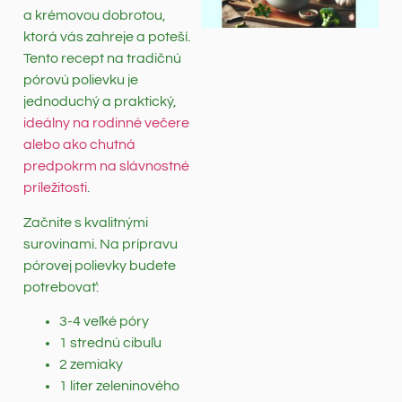
a krémovou dobrotou,
ktorá vás zahreje a poteší.
Tento recept na tradičnú
pórovú polievku je
jednoduchý a praktický,
ideálny na rodinné večere
alebo ako chutná
predpokrm na slávnostné
príležitosti
.
Začnite s kvalitnými
surovinami. Na prípravu
pórovej polievky budete
potrebovať:
3-4 veľké póry
1 strednú cibuľu
2 zemiaky
1 liter zeleninového