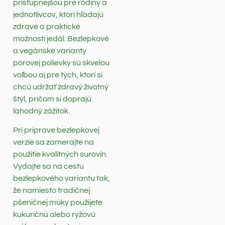
prístupnejšou pre rodiny a
jednotlivcov, ktorí hľadajú
zdravé a praktické
možnosti jedál. Bezlepkové
a vegánske varianty
pórovej polievky sú skvelou
voľbou aj pre tých, ktorí si
chcú udržať zdravý životný
štýl, pričom si doprajú
lahodný zážitok.
Pri príprave bezlepkovej
verzie sa zamerajte na
použitie kvalitných surovín.
Vydajte sa na cestu
bezlepkového variantu tak,
že namiesto tradičnej
pšeničnej múky použijete
kukuričnú alebo ryžovú