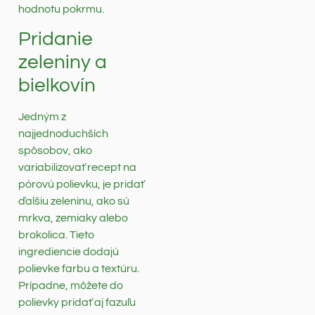
hodnotu pokrmu.
Pridanie
zeleniny a
bielkovín
Jedným z
najjednoduchších
spôsobov, ako
variabilizovať recept na
pórovú polievku, je pridať
ďalšiu zeleninu, ako sú
mrkva, zemiaky alebo
brokolica. Tieto
ingrediencie dodajú
polievke farbu a textúru.
Prípadne, môžete do
polievky pridať aj fazuľu