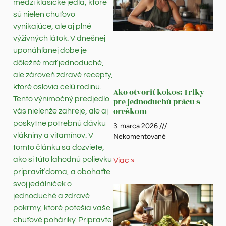
medzi klasické jedlá, ktoré
sú nielen chuťovo
vynikajúce, ale aj plné
výživných látok. V dnešnej
uponáhľanej dobe je
dôležité mať jednoduché,
ale zároveň zdravé recepty,
ktoré oslovia celú rodinu.
Ako otvoriť kokos: Triky
Tento výnimočný predjedlo
pre jednoduchú prácu s
oreškom
vás nielenže zahreje, ale aj
poskytne potrebnú dávku
3. marca 2026
vlákniny a vitamínov. V
Nekomentované
tomto článku sa dozviete,
ako si túto lahodnú polievku
Viac »
pripraviť doma, a obohaťte
svoj jedálniček o
jednoduché a zdravé
pokrmy, ktoré potešia vaše
chuťové poháriky. Pripravte