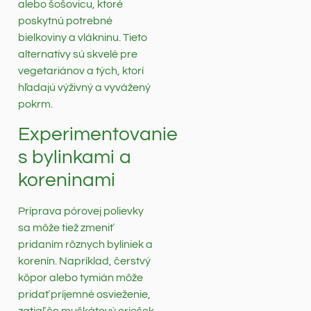
alebo šošovicu, ktoré
poskytnú potrebné
bielkoviny a vlákninu. Tieto
alternatívy sú skvelé pre
vegetariánov a tých, ktorí
hľadajú výživný a vyvážený
pokrm.
Experimentovanie
s bylinkami a
koreninami
Príprava pórovej polievky
sa môže tiež zmeniť
pridaním rôznych byliniek a
korenín. Napríklad, čerstvý
kôpor alebo tymián môže
pridať príjemné osvieženie,
zatiaľ čo muškátový oriešok