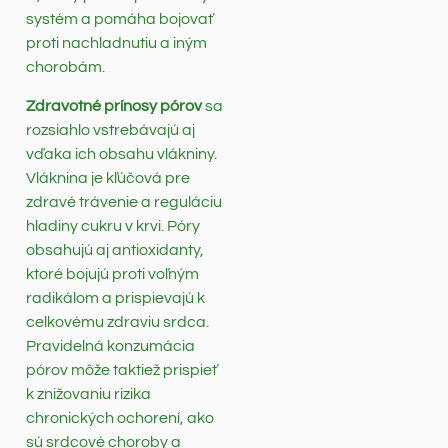
systém a pomáha bojovať
proti nachladnutiu a iným
chorobám.
Zdravotné prínosy pórov
sa
rozsiahlo vstrebávajú aj
vďaka ich obsahu vlákniny.
Vláknina je kľúčová pre
zdravé trávenie a reguláciu
hladiny cukru v krvi. Póry
obsahujú aj antioxidanty,
ktoré bojujú proti voľným
radikálom a prispievajú k
celkovému zdraviu srdca.
Pravidelná konzumácia
pórov môže taktiež prispieť
k znižovaniu rizika
chronických ochorení, ako
sú srdcové choroby a