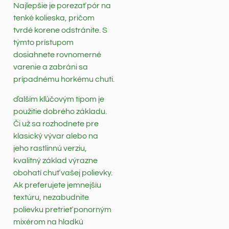
Najlepšie je porezať pór na
tenké kolieska, pričom
tvrdé korene odstránite. S
týmto prístupom
dosiahnete rovnomerné
varenie a zabráni sa
prípadnému horkému chuti.
ďalším kľúčovým tipom je
použitie dobrého základu.
Či už sa rozhodnete pre
klasický vývar alebo na
jeho rastlinnú verziu,
kvalitný základ výrazne
obohatí chuť vašej polievky.
Ak preferujete jemnejšiu
textúru, nezabudnite
polievku pretrieť ponorným
mixérom na hladkú