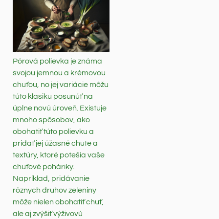
Pórová polievka je známa
svojou jemnou a krémovou
chuťou, no jej variácie môžu
túto klasiku posunúť na
úplne novú úroveň. Existuje
mnoho spôsobov, ako
obohatiť túto polievku a
pridať jej úžasné chute a
textúry, ktoré potešia vaše
chuťové poháriky.
Napríklad, pridávanie
rôznych druhov zeleniny
môže nielen obohatiť chuť,
ale aj zvýšiť výživovú