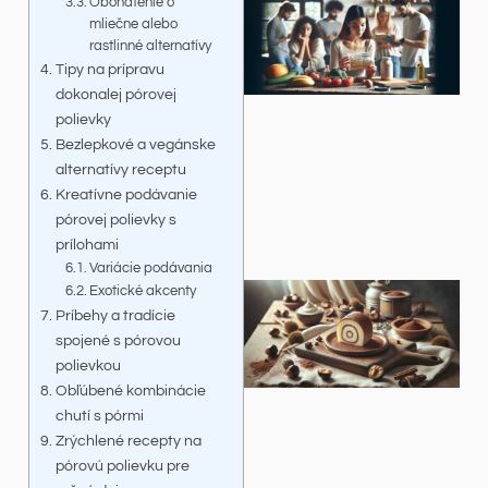
Obohatenie o
mliečne alebo
rastlinné alternatívy
Tipy na prípravu
dokonalej pórovej
polievky
Bezlepkové a vegánske
alternatívy receptu
Kreatívne podávanie
pórovej polievky s
prílohami
Variácie podávania
Exotické akcenty
Príbehy a tradície
spojené s pórovou
polievkou
Obľúbené kombinácie
chutí s pórmi
Zrýchlené recepty na
pórovú polievku pre