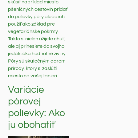
skúsiť napríklad miesto
pšeničných cestovín pridať
do polievky póry alebo ich
použiť ako základ pre
vegetariánske pokrmy.
Takto si nielen užijete chuť,
ale aj prinesiete do svojho
jedálnička hodnotné živiny.
Póry sú skutočným darom
prírody, ktorý si zaslúži
miesto na vašej tanieri.
Variácie
pórovej
polievky: Ako
ju obohatiť