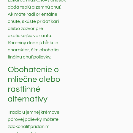
dodá teplú a zemnú chuť.
Ak máte radi orientálne
chute, skúste pridať kari
alebo zázvor pre
exotickejšiu variantu.
Koreniny dodajú hĺbku a
charakter, čím obohatia
finálnu chuť polievky.
Obohatenie o
mliečne alebo
rastlinné
alternatívy
Tradíciu jemnej krémovej
pórovej polievky môžete
zdokonaliť pridaním