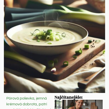
Najčítanejšie:
Pórová polievka, jemná
krémová dobrota, patrí