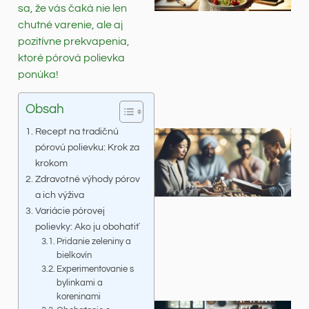
sa, že vás čaká nie len
chutné varenie, ale aj
pozitívne prekvapenia,
ktoré pórová polievka
ponúka!
Obsah
Recept na tradičnú
pórovú polievku: Krok za
krokom
Zdravotné výhody pórov
a ich výživa
Variácie pórovej
polievky: Ako ju obohatiť
Pridanie zeleniny a
bielkovín
Experimentovanie s
bylinkami a
koreninami