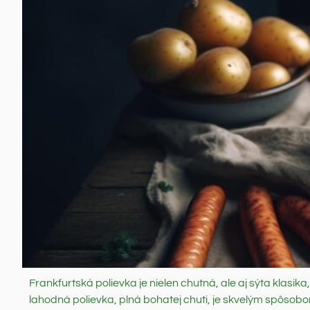
Frankfurtská polievka je nielen chutná, ale aj sýta klasi
lahodná polievka, plná bohatej chuti, je skvelým spôsobom