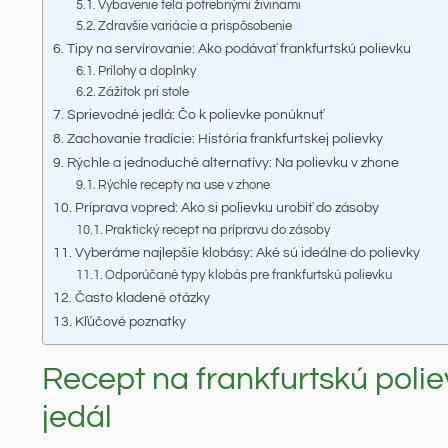
Vybavenie tela potrebnými živinami
Zdravšie variácie a prispôsobenie
Tipy na servírovanie: Ako podávať frankfurtskú polievku
Prílohy a doplnky
Zážitok pri stole
Sprievodné jedlá: Čo k polievke ponúknuť
Zachovanie tradície: História frankfurtskej polievky
Rýchle a jednoduché alternatívy: Na polievku v zhone
Rýchle recepty na use v zhone
Príprava vopred: Ako si polievku urobiť do zásoby
Praktický recept na prípravu do zásoby
Vyberáme najlepšie klobásy: Aké sú ideálne do polievky
Odporúčané typy klobás pre frankfurtskú polievku
Často kladené otázky
Kľúčové poznatky
Recept na frankfurtskú polie
jedál