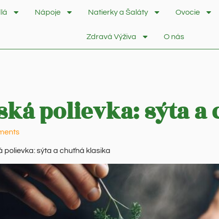
lá
Nápoje
Natierky a Šaláty
Ovocie
Zdravá Výživa
O nás
ká polievka: sýta a
ments
 polievka: sýta a chuťná klasika