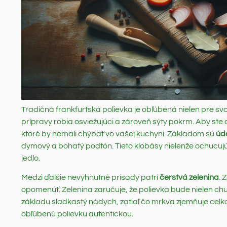
Tradičná frankfurtská polievka je obľúbená nielen pre svoju
prípravy robia osviežujúci a zároveň sýty pokrm. Aby ste
ktoré by nemali chýbať vo vašej kuchyni. Základom sú
úd
dymový a bohatý podtón. Tieto klobásy nielenže ochucujú,
jedlo.
Medzi ďalšie nevyhnutné prísady patrí
čerstvá zelenina
. 
opomenúť. Zelenina zaručuje, že polievka bude nielen chu
základu sladkastý nádych, zatiaľ čo mrkva zjemňuje celko
obľúbenú polievku autentickou.