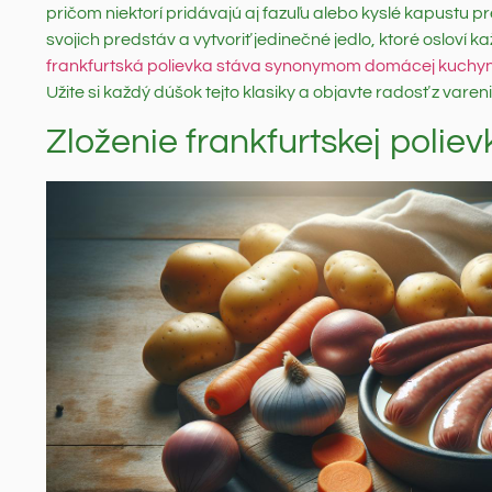
pričom niektorí pridávajú aj fazuľu alebo kyslé kapustu p
svojich predstáv a vytvoriť jedinečné jedlo, ktoré osloví 
frankfurtská polievka stáva synonymom domácej kuchy
Užite si každý dúšok tejto klasiky a objavte radosť z varen
Zloženie frankfurtskej polie