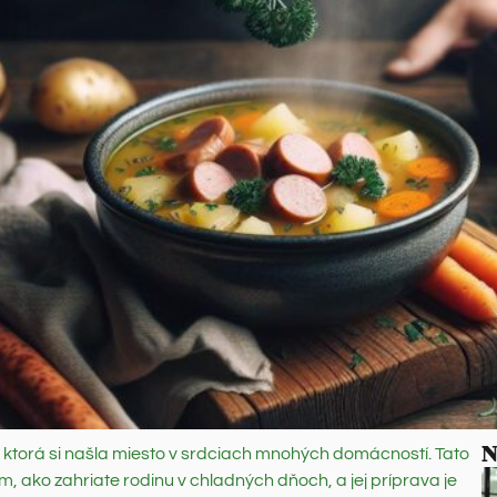
N
ka, ktorá si našla miesto v srdciach mnohých domácností. Tato
, ako zahriate rodinu v chladných dňoch, a jej príprava je