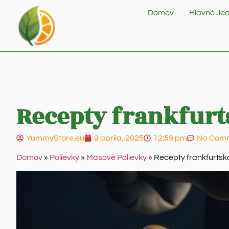
Domov
Hlavné Jed
Recepty frankfurts
YummyStore.eu
9 apríla, 2025
12:59 pm
No Com
Domov
»
Polievky
»
Mäsové Polievky
»
Recepty frankfurtská