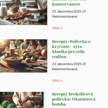
konzervantov
23. decembra 2025
Nekomentované
Viac »
Recepty: Polievka s
krупами – sýta
klasika pre celú
rodinu
23. decembra 2025
Nekomentované
Viac »
Recepty brokolicová
polievka: Vitamínová
bomba