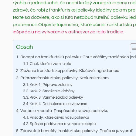
rýchla a jednoduchá, čo ocení každý zaneprázdnený rodič
zdravé, čo robí z frankfurtskej polievky ideálny pokrm pre
texte sa dozviete, ako si túto nezabudnuteľnú polievku je
preferencií. Objavte tajomstvá, ktoré učinili frankfurtsk
inšpiráciu na vytvorenie vlastnej verzie tejto tradície
.
Obsah
Recept na frankfurtskú polievku: Chuť väčšiny tradičných jed
Chuť, ktorú si zamilujete
Zloženie frankfurtskej polievky: Kľúčové ingrediencie
Príprava frankfurtskej polievky: Krok za krokom
Krok 1: Príprava zeleniny
Krok 2: Smaženie klobásy
Krok 3: Varíme základ polievky
Krok 4: Dochutenie a servírovanie
Variácie receptu: Prispôsobte si svoju polievku
Prísady, ktoré oživia vašu polievku
Spôsob podávania a variácie receptu
Zdravotné benefity frankfurtskej polievky: Prečo si ju vybrať