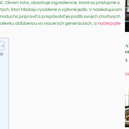
. Okrem toho, obsahuje ingrediencie, ktoré sú prístupné a
 tých, ktorí hľadajú vyvážené a výživné jedlo. V nasledujúcom
dnoducho pripraviť a prispôsobiť jej podľa svojich chuťových
ú polievku obľúbenou vo viacerých generáciách, a
načerpajte
A
o
ál
3
V