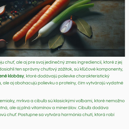
 chuť, ale aj pre svoj jedinečný zmes ingrediencií, ktoré z jej
 dosiahli ten správny chuťový zážitok, sú kľúčové komponenty,
ené klobásy
, ktoré dodávajú polievke charakteristický
 ale aj obohacujú polievku o proteíny, čím vytvárajú vydatné
Zemiaky, mrkva a cibuľa sú klasickými voľbami, ktoré nemožno
tná, ale aj plná vitamínov a minerálov. Cibuľa dodáva
vú chuť. Postupne sa vytvára harmónia chutí, ktorá robí