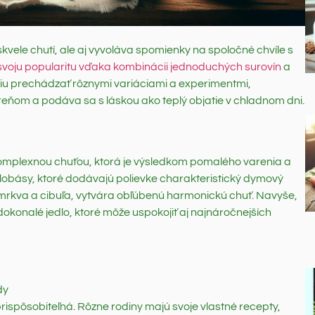
 skvele chutí, ale aj vyvoláva spomienky na spoločné chvíle s
 svoju popularitu vďaka kombinácii jednoduchých surovín
a
u prechádzať rôznymi variáciami a experimentmi,
reňom a podáva sa s láskou ako teplý objatie v chladnom dni.
komplexnou chuťou, ktorá je výsledkom pomalého varenia a
lobásy, ktoré dodávajú polievke charakteristický dymový
mrkva a cibuľa, vytvára obľúbenú harmonickú chuť. Navyše,
 dokonalé jedlo, ktoré môže uspokojiť aj najnáročnejších
dy
prispôsobiteľná. Rôzne rodiny majú svoje vlastné recepty,