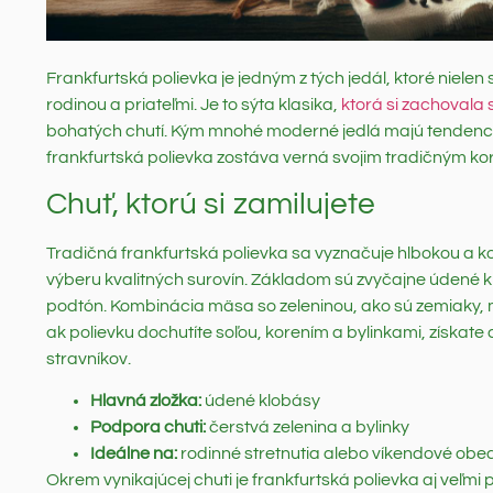
Frankfurtská polievka je jedným z tých jedál, ktoré nielen
rodinou a priateľmi. Je to sýta klasika,
ktorá si zachovala
bohatých chutí. Kým mnohé moderné jedlá majú tendenci
frankfurtská polievka zostáva verná svojim tradičným ko
Chuť, ktorú si zamilujete
Tradičná frankfurtská polievka sa vyznačuje hlbokou a 
výberu kvalitných surovín. Základom sú zvyčajne údené k
podtón. Kombinácia mäsa so zeleninou, ako sú zemiaky, 
ak polievku dochutíte soľou, korením a bylinkami, získate
stravníkov.
Hlavná zložka:
údené klobásy
Podpora chuti:
čerstvá zelenina a bylinky
Ideálne na:
rodinné stretnutia alebo víkendové obe
Okrem vynikajúcej chuti je frankfurtská polievka aj veľmi 