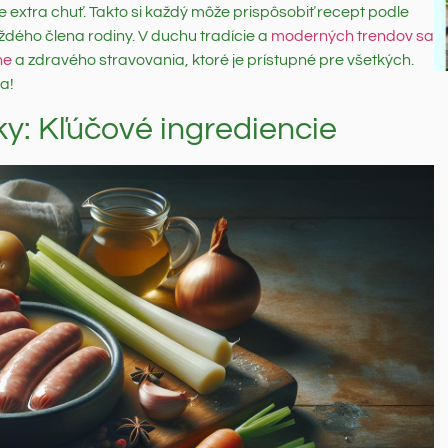
re extra chuť. Takto si každý môže prispôsobiť recept podle
každého člena rodiny. V duchu tradície a
moderných trendov sa
ne
a zdravého stravovania, ktoré je prístupné pre všetkých.
ia!
vky: Kľúčové ingrediencie