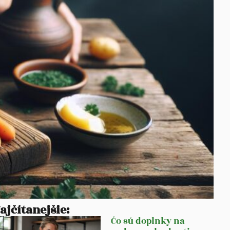
ajčítanejšie:
Čo sú doplnky na