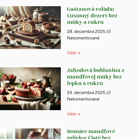
Gaštanová roláda:
Luxusný dezert bez
múky a cukru
28. decembra 2025
Nekomentované
Viac »
Jahodová bublanina z
mandľovej múky bez
lepku a cukru
24. decembra 2025
Nekomentované
Viac »
Domáce mandľové
mlieko: Čisté bez