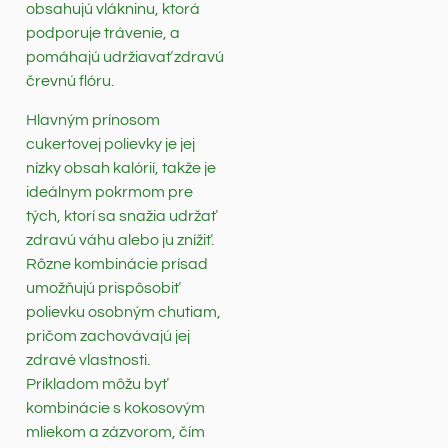
obsahujú vlákninu, ktorá
podporuje trávenie, a
pomáhajú udržiavať zdravú
črevnú flóru.
Hlavným prínosom
cukertovej polievky je jej
nízky obsah kalórií, takže je
ideálnym pokrmom pre
tých, ktorí sa snažia udržať
zdravú váhu alebo ju znížiť.
Rôzne kombinácie prísad
umožňujú prispôsobiť
polievku osobným chutiam,
pričom zachovávajú jej
zdravé vlastnosti.
Príkladom môžu byť
kombinácie s kokosovým
mliekom a zázvorom, čím