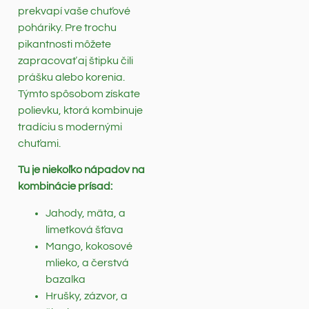
prekvapí vaše chuťové
poháriky. Pre trochu
pikantnosti môžete
zapracovať aj štipku čili
prášku alebo korenia.
Týmto spôsobom získate
polievku, ktorá kombinuje
tradíciu s modernými
chuťami.
Tu je niekoľko nápadov na
kombinácie prísad:
Jahody, mäta, a
limetková šťava
Mango, kokosové
mlieko, a čerstvá
bazalka
Hrušky, zázvor, a