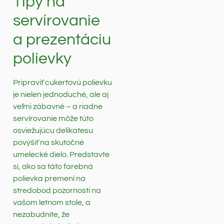
Tipy na
servírovanie
a prezentáciu
polievky
Pripraviť cukertovú polievku
je nielen jednoduché, ale aj
veľmi zábavné – a riadne
servírovanie môže túto
osviežujúcu delikatesu
povýšiť na skutočné
umelecké dielo. Predstavte
si, ako sa táto farebná
polievka premení na
stredobod pozornosti na
vašom letnom stole, a
nezabudnite, že