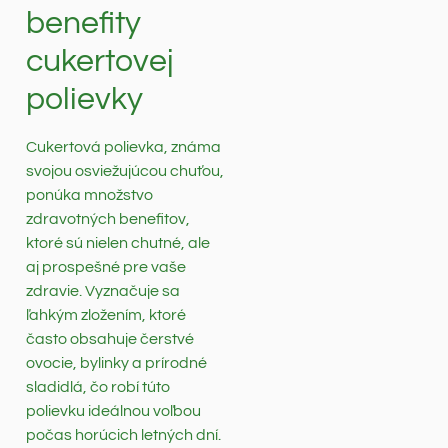
benefity
cukertovej
polievky
Cukertová polievka, známa
svojou osviežujúcou chuťou,
ponúka množstvo
zdravotných benefitov,
ktoré sú nielen chutné, ale
aj prospešné pre vaše
zdravie. Vyznačuje sa
ľahkým zložením, ktoré
často obsahuje čerstvé
ovocie, bylinky a prírodné
sladidlá, čo robí túto
polievku ideálnou voľbou
počas horúcich letných dní.