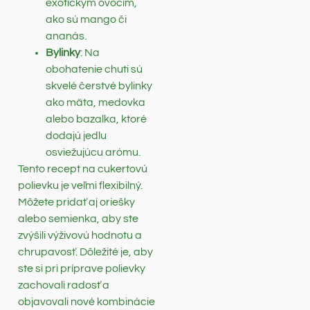
exotickým ovocím,
ako sú mango či
ananás.
Bylinky
: Na
obohatenie chuti sú
skvelé čerstvé bylinky
ako mäta, medovka
alebo bazalka, ktoré
dodajú jedlu
osviežujúcu arómu.
Tento recept na cukertovú
polievku je veľmi flexibilný.
Môžete pridať aj oriešky
alebo semienka, aby ste
zvýšili výživovú hodnotu a
chrupavosť. Dôležité je, aby
ste si pri príprave polievky
zachovali radosť a
objavovali nové kombinácie