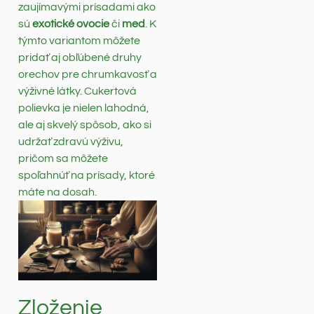
zaujímavými prísadami ako
sú
exotické ovocie
či
med
. K
týmto variantom môžete
pridať aj obľúbené druhy
orechov pre chrumkavosť a
výživné látky. Cukertová
polievka je nielen lahodná,
ale aj skvelý spôsob, ako si
udržať zdravú výživu,
pričom sa môžete
spoľahnúť na prísady, ktoré
máte na dosah.
Zloženie