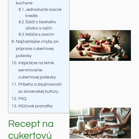
kuchyne
Jednoduché ovocné
knedle
Šalát z čerstvého
uhorka a rajčín
Koláče s ovocím
Najčastejšie chyby pri
príprave cukertovej
polievky
Inšpirácie na letné
servírovanie
cukertovej polievky
Príbehy a zaujímavosti
zo slovenskej kultúry
FAQ
Kľúčové poznatky
Recept na
cukertovú