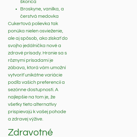
škorica
Broskyne, vanilka, a
čerstvá medovka
Cukertová polievka tak
ponúka nielen osvieženie,
ale aj spôsob, ako získať do
svojho jedálnička nové a
zdravé prísady. Hranie sa s
rôznymi prísadami je
zábava, ktorá vám umožní
vytvoriť unikátne variácie
podľa vašich preferencií a
sezónne dostupnosti. A
najlepšie na tom je, že
všetky tieto alternatívy
prispievajú k vašej pohode
a zdravej výžive.
Zdravotné