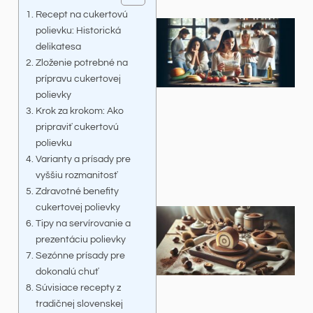
Recept na cukertovú
polievku: Historická
delikatesa
Zloženie potrebné na
prípravu cukertovej
polievky
Krok za krokom: Ako
pripraviť cukertovú
polievku
Varianty a prísady pre
vyššiu rozmanitosť
Zdravotné benefity
cukertovej polievky
Tipy na servírovanie a
prezentáciu polievky
Sezónne prísady pre
dokonalú chuť
Súvisiace recepty z
tradičnej slovenskej