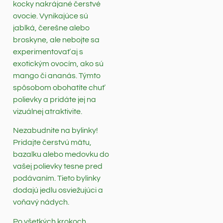
kocky nakrájané čerstvé
ovocie. Vynikajúce sú
jablká, čerešne alebo
broskyne, ale nebojte sa
experimentovať aj s
exotickým ovocím, ako sú
mango či ananás. Týmto
spôsobom obohatíte chuť
polievky a pridáte jej na
vizuálnej atraktivite.
Nezabudnite na bylinky!
Pridajte čerstvú mätu,
bazalku alebo medovku do
vašej polievky tesne pred
podávaním. Tieto bylinky
dodajú jedlu osviežujúci a
voňavý nádych.
Po všetkých krokoch