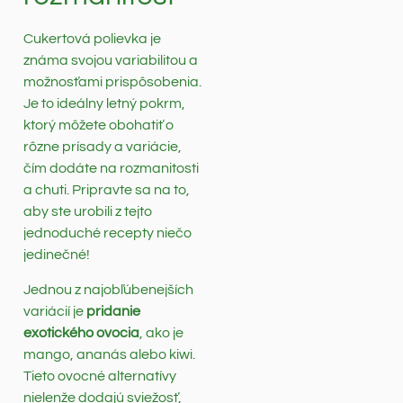
Cukertová polievka je
známa svojou variabilitou a
možnosťami prispôsobenia.
Je to ideálny letný pokrm,
ktorý môžete obohatiť o
rôzne prísady a variácie,
čím dodáte na rozmanitosti
a chuti. Pripravte sa na to,
aby ste urobili z tejto
jednoduché recepty niečo
jedinečné!
Jednou z najobľúbenejších
variácií je
pridanie
exotického ovocia
, ako je
mango, ananás alebo kiwi.
Tieto ovocné alternatívy
nielenže dodajú sviežosť,