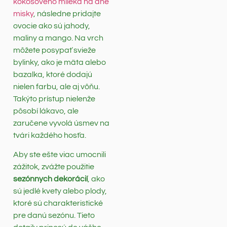
kokosového mlieka na dne
misky
, následne pridajte
ovocie ako sú jahody,
maliny a mango. Na vrch
môžete posypať svieže
bylinky, ako je mäta alebo
bazalka, ktoré dodajú
nielen farbu, ale aj vôňu.
Takýto prístup nielenže
pôsobí lákavo, ale
zaručene vyvolá úsmev na
tvári každého hosťa.
Aby ste ešte viac umocnili
zážitok, zvážte použitie
sezónnych dekorácií
, ako
sú jedlé kvety alebo plody,
ktoré sú charakteristické
pre danú sezónu. Tieto