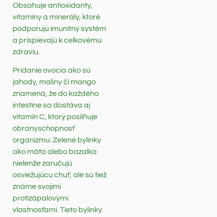
Obsahuje antioxidanty,
vitamíny a minerály, ktoré
podporujú imunitný systém
a prispievajú k celkovému
zdraviu.
Pridanie ovocia ako sú
jahody, maliny či mango
znamená, že do každého
intestine sa dostáva aj
vitamín C, ktorý posilňuje
obranyschopnosť
organizmu. Zelené bylinky
ako mäta alebo bazalka
nielenže zaručujú
osviežujúcu chuť, ale sú tiež
známe svojimi
protizápalovými
vlastnosťami. Tieto bylinky