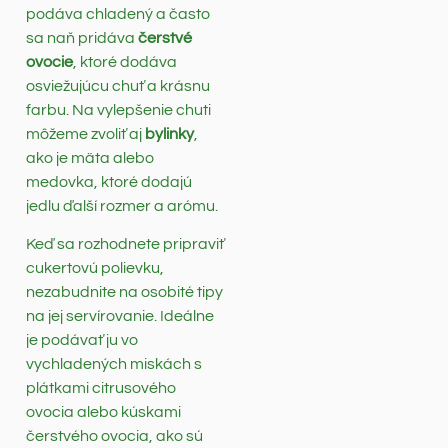
podáva chladený a často
sa naň pridáva
čerstvé
ovocie
, ktoré dodáva
osviežujúcu chuť a krásnu
farbu. Na vylepšenie chuti
môžeme zvoliť aj
bylinky
,
ako je mäta alebo
medovka, ktoré dodajú
jedlu ďalší rozmer a arómu.
Keď sa rozhodnete pripraviť
cukertovú polievku,
nezabudnite na osobité tipy
na jej servírovanie. Ideálne
je podávať ju vo
vychladených miskách s
plátkami citrusového
ovocia alebo kúskami
čerstvého ovocia, ako sú