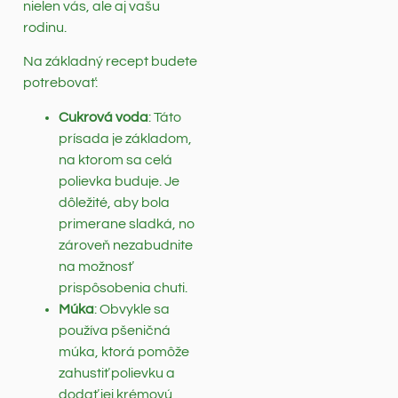
nielen vás, ale aj vašu
rodinu.
Na základný recept budete
potrebovať:
Cukrová voda
: Táto
prísada je základom,
na ktorom sa celá
polievka buduje. Je
dôležité, aby bola
primerane sladká, no
zároveň nezabudnite
na možnosť
prispôsobenia chuti.
Múka
: Obvykle sa
používa pšeničná
múka, ktorá pomôže
zahustiť polievku a
dodať jej krémovú