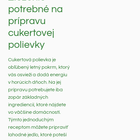
potrebné na
prípravu
cukertovej
polievky
Cukertová polievka je
obľúbený letný pokrm, ktorý
vás osvieži a dodá energiu
v horúcich dňoch. Na jej
prípravu potrebujete iba
zopár základných
ingrediencií, ktoré nájdete
vo väčšine domácností.
Týmto jednoduchým
receptom môžete pripraviť
lahodné jedlo, ktoré poteší