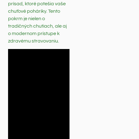
prísad, ktoré potešia vaše
chuťové poháriky. Tento
pokrm je nielen o
tradičných chutiach, ale aj
o modernom prístupe k
zdravému stravovaniu.