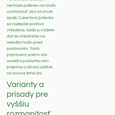
nechajte polievku na chvíľu
vychladnúť, aby sa chute
spojili. Cukertová polievka
sa najlepšie podáva
chladená, takže ju môžete
dať do chladničky na
niekoľko hodín pred
podávaním. Takto
pripravený pokrm vás
osvieži a poskytne vám
príjemný a zdravý zážitok
na horúce letné dni.
Varianty a
prísady pre
vyššiu
rozmanitosť