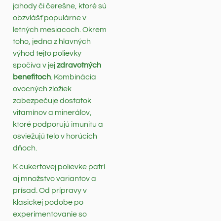
jahody či čerešne, ktoré sú
obzvlášť populárne v
letných mesiacoch. Okrem
toho, jedna z hlavných
výhod tejto polievky
spočíva v jej
zdravotných
benefitoch
. Kombinácia
ovocných zložiek
zabezpečuje dostatok
vitamínov a minerálov,
ktoré podporujú imunitu a
osviežujú telo v horúcich
dňoch.
K cukertovej polievke patrí
aj množstvo variantov a
prísad. Od prípravy v
klasickej podobe po
experimentovanie so