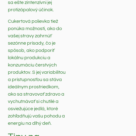
sa ešte zintenzívni jej
protizápalový účinok.
Cukertová polievka tiež
ponúka možnosti, ako do
vašej stravy zahrnúť
sezónne prísady, čo je
spôsob, ako podporiť
lokálnu produkciu a
konzumáciu čerstvých
produktov. S jej variabilitou
a prístupnosťou sa stáva
ideálnym prostriedkom,
ako sa stravovať zdravo a
vychutnávať si chutilé a
osviežujúce jedlá, ktoré
zohľadňujú vašu pohodu a
energiu na dlhý deň.