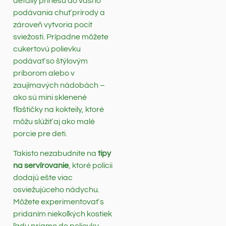
detaily prinesú do vášho
podávania chuť prírody a
zároveň vytvoria pocit
sviežosti. Prípadne môžete
cukertovú polievku
podávať so štýlovým
príborom alebo v
zaujímavých nádobách –
ako sú mini sklenené
fľaštičky na kokteily, ktoré
môžu slúžiť aj ako malé
porcie pre deti.
Takisto nezabudnite na
tipy
na servírovanie
, ktoré polícii
dodajú ešte viac
osviežujúceho nádychu.
Môžete experimentovať s
pridaním niekoľkých kostiek
ľadu priamo do polievky