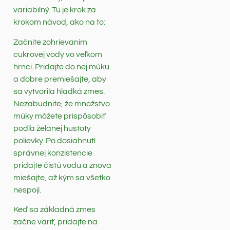
variabilný. Tu je krok za
krokom návod, ako na to:
Začnite zohrievaním
cukrovej vody vo veľkom
hrnci. Pridajte do nej múku
a dobre premiešajte, aby
sa vytvorila hladká zmes.
Nezabudnite, že množstvo
múky môžete prispôsobiť
podľa želanej hustoty
polievky. Po dosiahnutí
správnej konzistencie
pridajte čistú vodu a znova
miešajte, až kým sa všetko
nespojí.
Keď sa základná zmes
začne variť, pridajte na