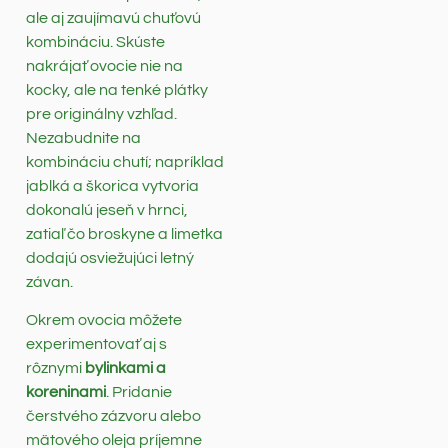
ale aj zaujímavú chuťovú
kombináciu. Skúste
nakrájať ovocie nie na
kocky, ale na tenké plátky
pre originálny vzhľad.
Nezabudnite na
kombináciu chutí; napríklad
jablká a škorica vytvoria
dokonalú jeseň v hrnci,
zatiaľ čo broskyne a limetka
dodajú osviežujúci letný
závan.
Okrem ovocia môžete
experimentovať aj s
rôznymi
bylinkami a
koreninami
. Pridanie
čerstvého zázvoru alebo
mätového oleja príjemne