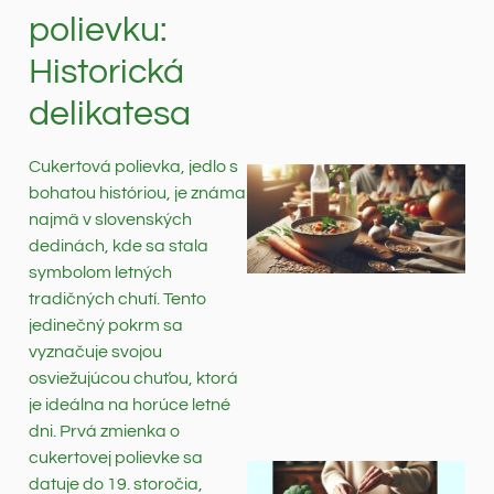
polievku:
Historická
delikatesa
Cukertová polievka, jedlo s
bohatou históriou, je známa
najmä v slovenských
dedinách, kde sa stala
symbolom letných
tradičných chutí. Tento
jedinečný pokrm sa
vyznačuje svojou
osviežujúcou chuťou, ktorá
je ideálna na horúce letné
dni. Prvá zmienka o
cukertovej polievke sa
datuje do 19. storočia,