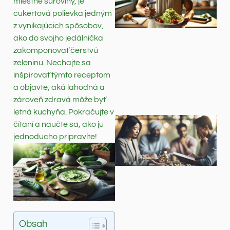
miestne suroviny, je
cukertová polievka jedným
z vynikajúcich spôsobov,
ako do svojho jedálnička
zakomponovať čerstvú
zeleninu. Nechajte sa
inšpirovať týmto receptom
a objavte, aká lahodná a
zároveň zdravá môže byť
letná kuchyňa. Pokračujte v
čítaní a naučte sa, ako ju
jednoducho pripravíte!
Obsah