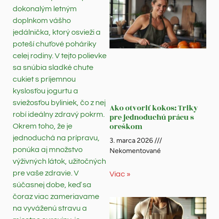
dokonalým letným
doplnkom vášho
jedálnička, ktorý osvieži a
poteší chuťové poháriky
celej rodiny. V tejto polievke
sa snúbia sladké chute
cukiet s príjemnou
kyslosťou jogurtu a
sviežosťou byliniek, čo z nej
Ako otvoriť kokos: Triky
robí ideálny zdravý pokrm.
pre jednoduchú prácu s
oreškom
Okrem toho, že je
jednoduchá na prípravu,
3. marca 2026
ponúka aj množstvo
Nekomentované
výživných látok, užitočných
pre vaše zdravie. V
Viac »
súčasnej dobe, keď sa
čoraz viac zameriavame
na vyváženú stravu a