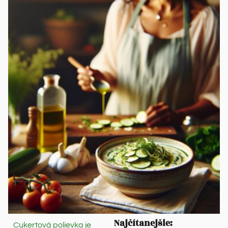
Najčítanejšie:
Cukertová polievka je