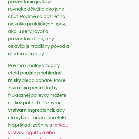
prezentácia jedla je
rovnako dôležitá ako jeho
chuť. Poďme sa pozrieť na
niekoľko praktických tipov,
ako ju servírovať a
prezentovať tak, aby
oslávila jej tradičný pôvod a
moderné trendy.
Pre maximálny vizuálny
efekt použite
priehľadné
misky
alebo poháre, ktoré
zvýraznia pestré farby
fruktóznej polievky. Môžete
sa tiež pohrať s rôznymi
vrstvami
ingrediencií, aby
ste vytvorili očarujúci efekt.
Napríklad, začnite s
tenkou
vrstvou jogurtu alebo