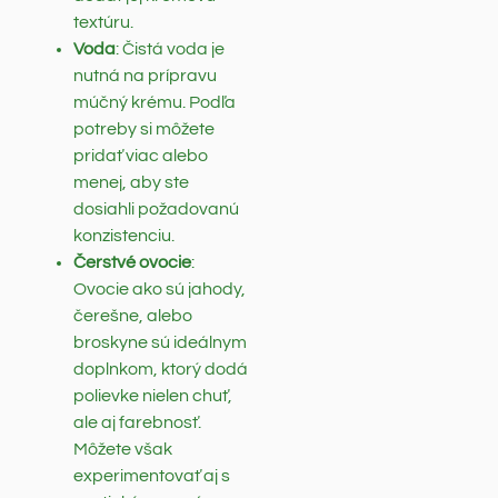
textúru.
Voda
: Čistá voda je
nutná na prípravu
múčný krému. Podľa
potreby si môžete
pridať viac alebo
menej, aby ste
dosiahli požadovanú
konzistenciu.
Čerstvé ovocie
:
Ovocie ako sú jahody,
čerešne, alebo
broskyne sú ideálnym
doplnkom, ktorý dodá
polievke nielen chuť,
ale aj farebnosť.
Môžete však
experimentovať aj s