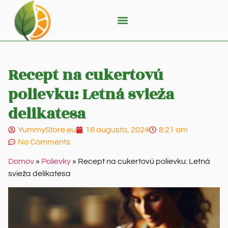
Recept na cukertovú
polievku: Letná svieža
delikatesa
YummyStore.eu
16 augusta, 2024
8:21 am
No Comments
Domov
»
Polievky
»
Recept na cukertovú polievku: Letná
svieža delikatesa