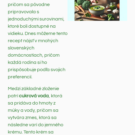
pričom sa pôvodne
pripravovala s
jednoduchými surovinami,
ktoré boli dostupné na
vidieku. Dnes môžeme tento
recept nájsť v mnohých
slovenských
domácnostiach, pričom
každá rodina si ho
prispôsobuje podľa svojich
preferencií.
Medzi základné zloženie
patrí
cukrová voda
, ktorá
sa pridáva do hmoty z
múky a vody, pričom sa
vytvára zmes, ktorá sa
následne varí do jemného
krému. Tento krém sa