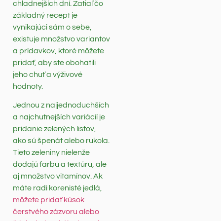
chladnejších dní. Zatiaľ čo
základný recept je
vynikajúci sám o sebe,
existuje množstvo variantov
a prídavkov, ktoré môžete
pridať, aby ste obohatili
jeho chuť a výživové
hodnoty.
Jednou z najjednoduchších
a najchutnejších variácií je
pridanie zelených listov,
ako sú špenát alebo rukola.
Tieto zeleniny nielenže
dodajú farbu a textúru, ale
aj množstvo vitamínov. Ak
máte radi korenisté jedlá,
môžete pridať kúsok
čerstvého zázvoru alebo