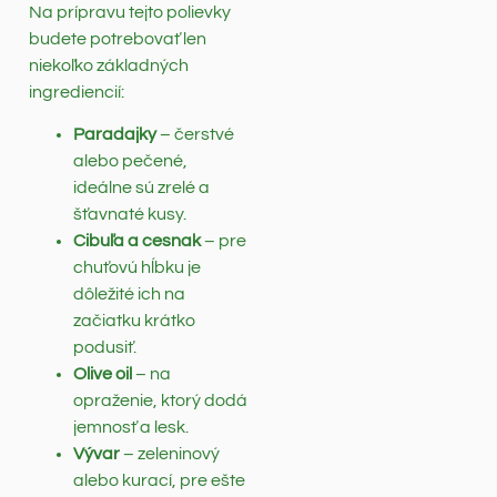
Na prípravu tejto polievky
budete potrebovať len
niekoľko základných
ingrediencií:
Paradajky
– čerstvé
alebo pečené,
ideálne sú zrelé a
šťavnaté kusy.
Cibuľa a cesnak
– pre
chuťovú hĺbku je
dôležité ich na
začiatku krátko
podusiť.
Olive oil
– na
opraženie, ktorý dodá
jemnosť a lesk.
Vývar
– zeleninový
alebo kurací, pre ešte