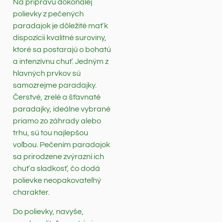
Na prípravu dokonalej
polievky z pečených
paradajok je dôležité mať k
dispozícii kvalitné suroviny,
ktoré sa postarajú o bohatú
a intenzívnu chuť. Jedným z
hlavných prvkov sú
samozrejme paradajky.
Čerstvé, zrelé a šťavnaté
paradajky, ideálne vybrané
priamo zo záhrady alebo
trhu, sú tou najlepšou
voľbou. Pečením paradajok
sa prirodzene zvýrazní ich
chuť a sladkosť, čo dodá
polievke neopakovateľný
charakter.
Do polievky, navyše,