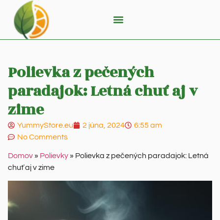
Polievka z pečených
paradajok: Letná chuť aj v
zime
YummyStore.eu
2 júna, 2024
6:55 am
No Comments
Domov
»
Polievky
»
Polievka z pečených paradajok: Letná
chuť aj v zime