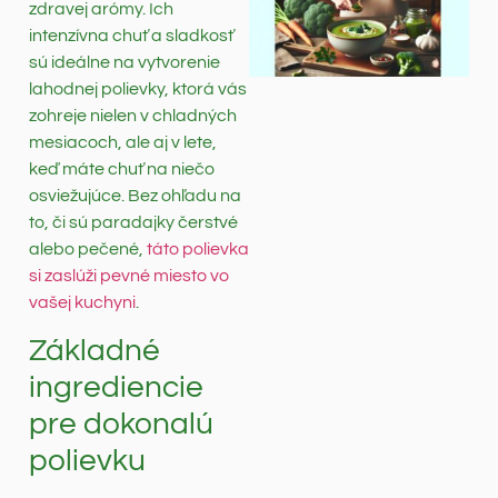
zdravej arómy. Ich
intenzívna chuť a sladkosť
sú ideálne na vytvorenie
lahodnej polievky, ktorá vás
zohreje nielen v chladných
mesiacoch, ale aj v lete,
keď máte chuť na niečo
osviežujúce. Bez ohľadu na
to, či sú paradajky čerstvé
alebo pečené,
táto polievka
si zaslúži pevné miesto vo
vašej kuchyni
.
Základné
ingrediencie
pre dokonalú
polievku