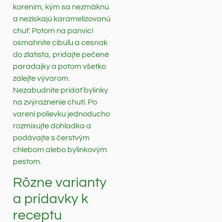
korením, kým sa nezmäknú
a nezískajú karamelizovanú
chuť. Potom na panvici
osmahnite cibuľu a cesnak
do zlatista, pridajte pečené
paradajky a potom všetko
zalejte vývarom.
Nezabudnite pridať bylinky
na zvýraznenie chutí. Po
varení polievku jednoducho
rozmixujte dohladka a
podávajte s čerstvým
chlebom alebo bylinkovým
pestom.
Rôzne varianty
a prídavky k
receptu