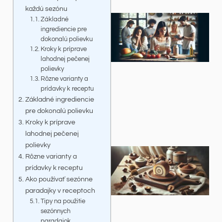
každú sezónu
Základné
ingrediencie pre
dokonalú polievku
Kroky k príprave
lahodnej pečenej
polievky
Rôzne varianty a
prídavky k receptu
Základné ingrediencie
pre dokonalú polievku
Kroky k príprave
lahodnej pečenej
polievky
Rôzne varianty a
prídavky k receptu
Ako používať sezónne
paradajky v receptoch
Tipy na použitie
sezónnych
paradajok