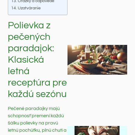
Otázky a odpovede
Uzatváranie
Polievka z
pečených
paradajok:
Klasická
letná
receptúra pre
každú sezónu
Pečené paradajky majú
schopnosť premení každú
šálku polievky na pravú
letnú pochúťku, plnú chuti a