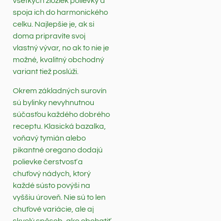
všetkých zložiek polievky a
spoja ich do harmonického
celku. Najlepšie je, ak si
doma pripravíte svoj
vlastný vývar, no ak to nie je
možné, kvalitný obchodný
variant tiež poslúži.
Okrem základných surovín
sú bylinky nevyhnutnou
súčasťou každého dobrého
receptu. Klasická bazalka,
voňavý tymián alebo
pikantné oregano dodajú
polievke čerstvosť a
chuťový nádych, ktorý
každé sústo povýši na
vyššiu úroveň. Nie sú to len
chuťové variácie, ale aj
skvelý spôsob, ako obohatiť