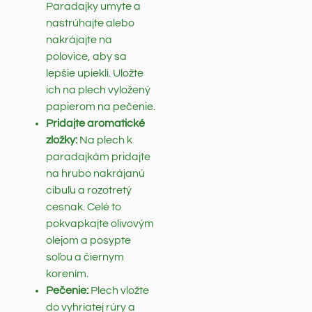
Paradajky umyte a
nastrúhajte alebo
nakrájajte na
polovice, aby sa
lepšie upiekli. Uložte
ich na plech vyložený
papierom na pečenie.
Pridajte aromatické
zložky:
Na plech k
paradajkám pridajte
na hrubo nakrájanú
cibuľu a rozotretý
cesnak. Celé to
pokvapkajte olivovým
olejom a posypte
soľou a čiernym
korením.
Pečenie:
Plech vložte
do vyhriatej rúry a