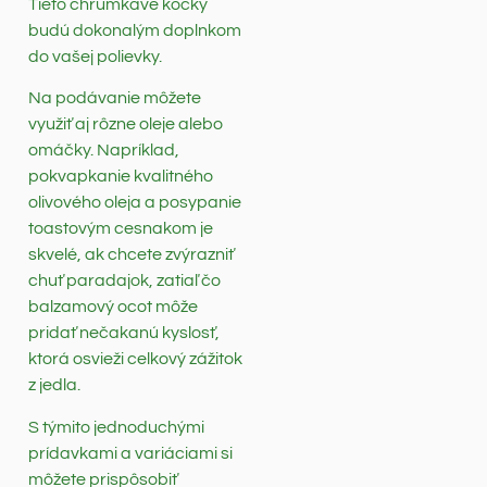
Tieto chrumkavé kocky
budú dokonalým doplnkom
do vašej polievky.
Na podávanie môžete
využiť aj rôzne oleje alebo
omáčky. Napríklad,
pokvapkanie kvalitného
olivového oleja a posypanie
toastovým cesnakom je
skvelé, ak chcete zvýrazniť
chuť paradajok, zatiaľ čo
balzamový ocot môže
pridať nečakanú kyslosť,
ktorá osvieži celkový zážitok
z jedla.
S týmito jednoduchými
prídavkami a variáciami si
môžete prispôsobiť