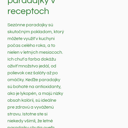
paradajky v
receptoch
Sezónne paradajky sú
skutočným pokladom, ktorý
môžete využiť v kuchyni
počas celého roka, a to
nielen v letných mesiacoch.
Ich chuť a farba dokážu
oživiť množstvo jedál, od
polievok cez šaláty až po
omáčky. Keďže paradajky
sú bohaté na antioxidanty,
ako je lykopén, a majú nízky
obsah kalórií, sú ideálne
pre zdravú a vyváženú
stravu. Istotne ste si
niekedy všimli, že letné
paradajky chutia oveľa