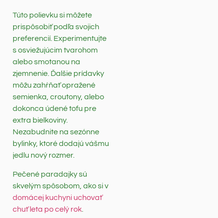
Túto polievku si môžete
prispôsobiť podľa svojich
preferencií. Experimentujte
s osviežujúcim tvarohom
alebo smotanou na
zjemnenie. Ďalšie prídavky
môžu zahŕňať opražené
semienka, croutony, alebo
dokonca údené tofu pre
extra bielkoviny.
Nezabudnite na sezónne
bylinky, ktoré dodajú vášmu
jedlu nový rozmer.
Pečené paradajky sú
skvelým spôsobom, ako si v
domácej kuchyni uchovať
chuť leta po celý rok
.