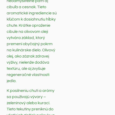
neodmysliteľne patrí aj
cibuľa a cesnak. Tieto
aromatické ingrediencie sú
kľúčom k dosiahnutiu hĺbky
chute. Krátke opraženie
cibule na olivovom oleji
vytvára základ, ktorý
premení obyčajný pokrm
na kulinárske dielo. Olivový
olej, ako zázrak zdravej
výživy, nielenže dodáva
textúru, ale aj zvyšuje
regeneračné vlastnosti
jedla.
K posilneniu chuti a arómy
sa používajú vývary –
zeleninový alebo kurací.
Tieto tekutiny preniknú do