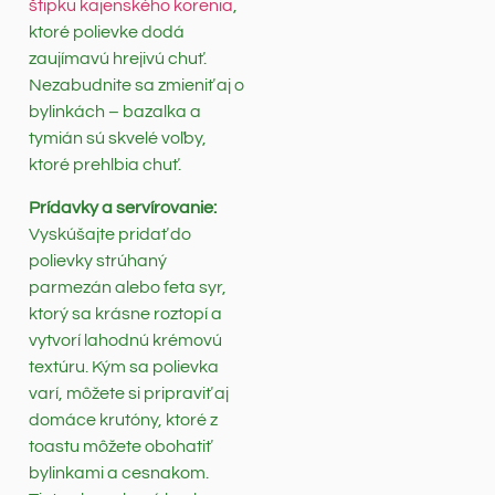
štipku kajenského korenia
,
ktoré polievke dodá
zaujímavú hrejivú chuť.
Nezabudnite sa zmieniť aj o
bylinkách – bazalka a
tymián sú skvelé voľby,
ktoré prehlbia chuť.
Prídavky a servírovanie:
Vyskúšajte pridať do
polievky strúhaný
parmezán alebo feta syr,
ktorý sa krásne roztopí a
vytvorí lahodnú krémovú
textúru. Kým sa polievka
varí, môžete si pripraviť aj
domáce krutóny, ktoré z
toastu môžete obohatiť
bylinkami a cesnakom.