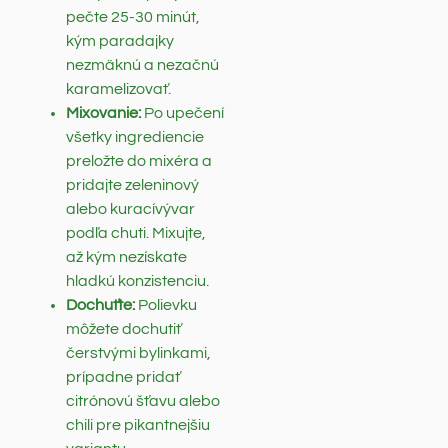
pečte 25-30 minút,
kým paradajky
nezmäknú a nezačnú
karamelizovať.
Mixovanie:
Po upečení
všetky ingrediencie
preložte do mixéra a
pridajte zeleninový
alebo kuracívývar
podľa chuti. Mixujte,
až kým nezískate
hladkú konzistenciu.
Dochuťte:
Polievku
môžete dochutiť
čerstvými bylinkami,
prípadne pridať
citrónovú šťavu alebo
chili pre pikantnejšiu