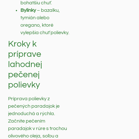
bohatšiu chuť.
Bylinky
– bazalku,
tymián alebo
oregano, ktoré
vylepšia chuť polievky.
Kroky k
príprave
lahodnej
pečenej
polievky
Príprava polievky z
pečených paradajok je
jednoduchá a rýchla.
Začnite pečením
paradajok v rúre s trochou
olivového oleja, soľou a