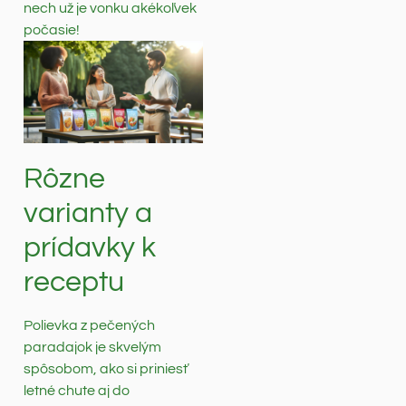
nech už je vonku akékoľvek
počasie!
Rôzne
varianty a
prídavky k
receptu
Polievka z pečených
paradajok je skvelým
spôsobom, ako si priniesť
letné chute aj do