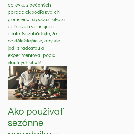
polievku z pečených
paradajok podľa svojich
preferencií a počas roka si
užiť nové a vzrušujúce
chute. Nezabúdajte, že
najdôležitejšie je, aby ste
jedli s radosťou a
experimentovali podľa
vlastných chutí!
Ako používať
sezónne