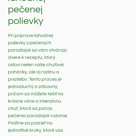
pečenej
polievky
Pri príprave lahodnej
polievky z pečených
paradajok sa vám otvárajú
dvere k receptu, ktorý
osloví nielen vaše chuťové
poháriky, ale aj rodinu a
priateľov. Tento proces je
jednoduchý a zábavný,
pričom sa môžete tešiť na
krásne vône a intenzívnu
chuť, ktorá sa počas
pečenia paradajok rozvinie.
Poďme sa pozrieť na
jednotlivé kroky, ktoré vás