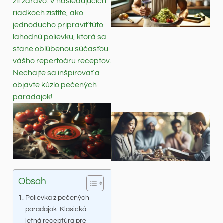
žiť zdravo. V nasledujúcich
riadkoch zistíte, ako
jednoducho pripraviť túto
lahodnú polievku, ktorá sa
stane obľúbenou súčasťou
vášho repertoáru receptov.
Nechajte sa inšpirovať a
objavte kúzlo pečených
paradajok!
Obsah
Polievka z pečených
paradajok: Klasická
letná receptúra pre