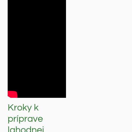
Kroky k
príprave
lahodnej