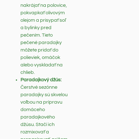
nakrájať na polovice,
pokvapkať olivovým
olejom a prisypať soľ
a bylinky pred
pečením. Tieto
pečené paradajky
môžete pridať do
polieviek, omáčok
alebo vyskladať na
chlieb.
Paradajkový džús:
Čerstvé sezónne
paradajky sú skvelou
voľbou na prípravu
domáceho
paradajkového
džúsu. Stačí ich
rozmixovať a