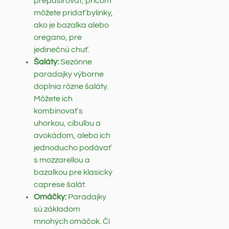
prepasírovať, pričom
môžete pridať bylinky,
ako je bazalka alebo
oregano, pre
jedinečnú chuť.
Šaláty:
Sezónne
paradajky výborne
doplnia rôzne šaláty.
Môžete ich
kombinovať s
uhorkou, cibuľou a
avokádom, alebo ich
jednoducho podávať
s mozzarellou a
bazalkou pre klasický
caprese šalát.
Omáčky:
Paradajky
sú základom
mnohých omáčok. Či