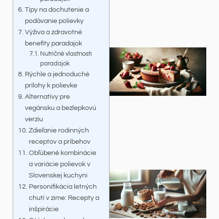
Tipy na dochutenie a
podávanie polievky
Výživa a zdravotné
benefity paradajok
Nutričné vlastnosti
paradajok
Rýchle a jednoduché
prílohy k polievke
Alternatívy pre
vegánsku a bezlepkovú
verziu
Zdieľanie rodinných
receptov a príbehov
Obľúbené kombinácie
a variácie polievok v
Slovenskej kuchyni
Personifikácia letných
chutí v zime: Recepty a
inšpirácie