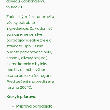
dovedú k dokonalému
výsledku.
Začnite tým, že si pripravíte
všetky potrebné
ingrediencie. Základom sú
samozrejme čerstvé
paradajky, ideálne zrelé a
šťavnaté. Spolu s nimi
budete potrebovať cibuľu,
cesnak, olivový olej, soľ,
čierne korenie a bylinky
podľa vlastného výberu,
ako sú bazalka či oregano.
Pred pečením si predhrejte
rúru na 200 °C.
Kroky k príprave:
Príprava paradajok: