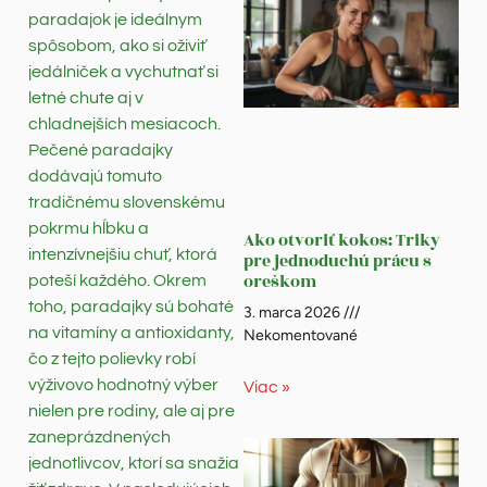
paradajok je ideálnym
spôsobom, ako si oživiť
jedálniček a vychutnať si
letné chute aj v
chladnejších mesiacoch.
Pečené paradajky
dodávajú tomuto
tradičnému slovenskému
pokrmu hĺbku a
Ako otvoriť kokos: Triky
intenzívnejšiu chuť, ktorá
pre jednoduchú prácu s
oreškom
poteší každého. Okrem
toho, paradajky sú bohaté
3. marca 2026
na vitamíny a antioxidanty,
Nekomentované
čo z tejto polievky robí
výživovo hodnotný výber
Viac »
nielen pre rodiny, ale aj pre
zaneprázdnených
jednotlivcov, ktorí sa snažia