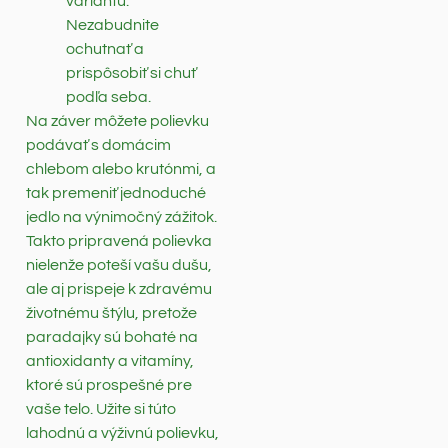
variantu.
Nezabudnite
ochutnať a
prispôsobiť si chuť
podľa seba.
Na záver môžete polievku
podávať s domácim
chlebom alebo krutónmi, a
tak premeniť jednoduché
jedlo na výnimočný zážitok.
Takto pripravená polievka
nielenže poteší vašu dušu,
ale aj prispeje k zdravému
životnému štýlu, pretože
paradajky sú bohaté na
antioxidanty a vitamíny,
ktoré sú prospešné pre
vaše telo. Užite si túto
lahodnú a výživnú polievku,