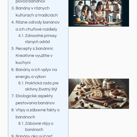
pôvod banánov
Banány v rôznych
kultúrach a tradíciách
Rôzne odrody banánov
a ich chuťové rozdiely
Zdravotné prínosy
rôznych odrôd
Recepty s banánmi:
Kreatívne využitie v
kuchyni
Banány a ich vplyv na
energiu a výkon
Praktická rada pre
aktívny životný štýl
Ekologické aspekty
pestovania banánov
Vtipy a zábavné fakty o
banánoch
Zábavné vtipy o
banánoch
Banány ako súčasť