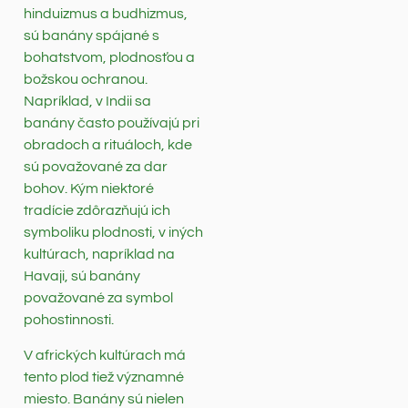
hinduizmus a budhizmus,
sú banány spájané s
bohatstvom, plodnosťou a
božskou ochranou.
Napríklad, v Indii sa
banány často používajú pri
obradoch a rituáloch, kde
sú považované za dar
bohov. Kým niektoré
tradície zdôrazňujú ich
symboliku plodnosti, v iných
kultúrach, napríklad na
Havaji, sú banány
považované za symbol
pohostinnosti.
V afrických kultúrach má
tento plod tiež významné
miesto. Banány sú nielen