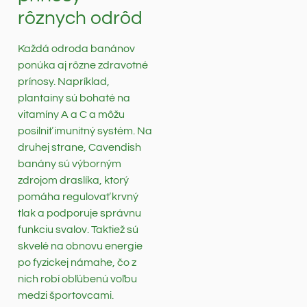
rôznych odrôd
Každá odroda banánov
ponúka aj rôzne zdravotné
prínosy. Napríklad,
plantainy sú bohaté na
vitamíny A a C a môžu
posilniť imunitný systém. Na
druhej strane, Cavendish
banány sú výborným
zdrojom draslíka, ktorý
pomáha regulovať krvný
tlak a podporuje správnu
funkciu svalov. Taktiež sú
skvelé na obnovu energie
po fyzickej námahe, čo z
nich robí obľúbenú voľbu
medzi športovcami.