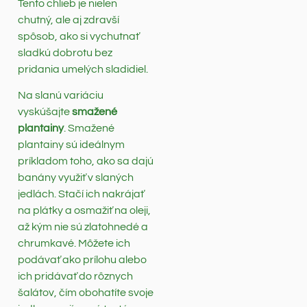
Tento chlieb je nielen
chutný, ale aj zdravší
spôsob, ako si vychutnať
sladkú dobrotu bez
pridania umelých sladidiel.
Na slanú variáciu
vyskúšajte
smažené
plantainy
. Smažené
plantainy sú ideálnym
príkladom toho, ako sa dajú
banány využiť v slaných
jedlách. Stačí ich nakrájať
na plátky a osmažiť na oleji,
až kým nie sú zlatohnedé a
chrumkavé. Môžete ich
podávať ako prílohu alebo
ich pridávať do rôznych
šalátov, čím obohatíte svoje