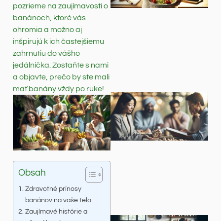
pozrieme na zaujímavosti o
banánoch, ktoré vás
ohromia a možno aj
inšpirujú k ich častejšiemu
zahrnutiu do vášho
jedálnička. Zostaňte s nami
a objavte, prečo by ste mali
mať banány vždy po ruke!
Obsah
Zdravotné prínosy
banánov na vaše telo
Zaujímavé histórie a