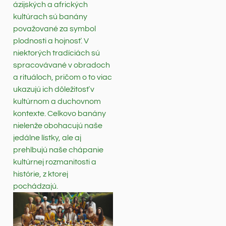
ázijských a afrických
kultúrach sú banány
považované za symbol
plodnosti a hojnosť. V
niektorých tradíciách sú
spracovávané v obradoch
a rituáloch, pričom o to viac
ukazujú ich dôležitosť v
kultúrnom a duchovnom
kontexte. Celkovo banány
nielenže obohacujú naše
jedálne lístky, ale aj
prehlbujú naše chápanie
kultúrnej rozmanitosti a
histórie, z ktorej
pochádzajú.