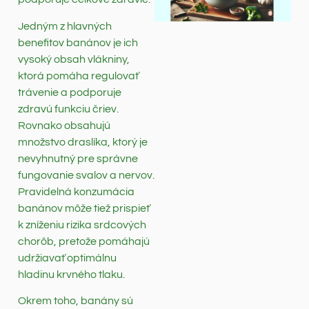
Jedným z hlavných
benefitov banánov je ich
vysoký obsah vlákniny,
ktorá pomáha regulovať
trávenie a podporuje
zdravú funkciu čriev.
Rovnako obsahujú
množstvo draslíka, ktorý je
nevyhnutný pre správne
fungovanie svalov a nervov.
Pravidelná konzumácia
banánov môže tiež prispieť
k zníženiu rizika srdcových
chorôb, pretože pomáhajú
udržiavať optimálnu
hladinu krvného tlaku.
Okrem toho, banány sú