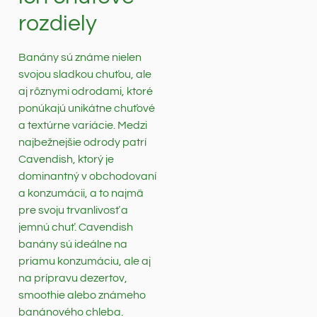
rozdiely
Banány sú známe nielen
svojou sladkou chuťou, ale
aj rôznymi odrodami, ktoré
ponúkajú unikátne chuťové
a textúrne variácie. Medzi
najbežnejšie odrody patrí
Cavendish, ktorý je
dominantný v obchodovaní
a konzumácii, a to najmä
pre svoju trvanlivosť a
jemnú chuť. Cavendish
banány sú ideálne na
priamu konzumáciu, ale aj
na prípravu dezertov,
smoothie alebo známeho
banánového chleba.