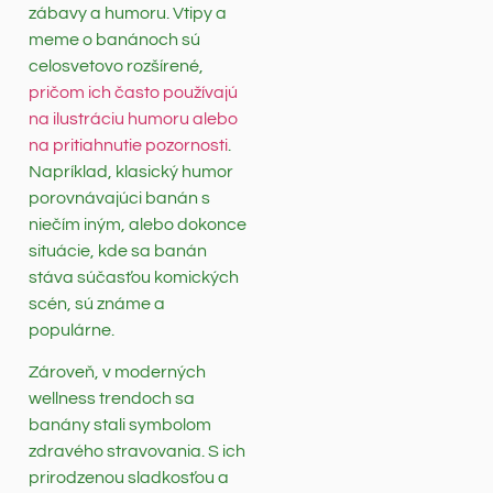
zábavy a humoru. Vtipy a
meme o banánoch sú
celosvetovo rozšírené,
pričom ich často používajú
na ilustráciu humoru alebo
na pritiahnutie pozornosti
.
Napríklad, klasický humor
porovnávajúci banán s
niečím iným, alebo dokonce
situácie, kde sa banán
stáva súčasťou komických
scén, sú známe a
populárne.
Zároveň, v moderných
wellness trendoch sa
banány stali symbolom
zdravého stravovania. S ich
prirodzenou sladkosťou a