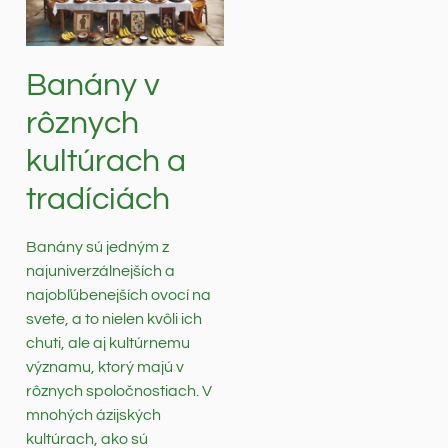
Banány v
rôznych
kultúrach a
tradíciách
Banány sú jedným z
najuniverzálnejších a
najobľúbenejších ovocí na
svete, a to nielen kvôli ich
chuti, ale aj kultúrnemu
významu, ktorý majú v
rôznych spoločnostiach. V
mnohých ázijských
kultúrach, ako sú