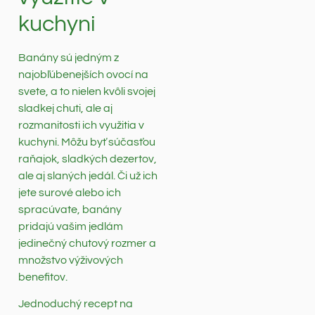
kuchyni
Banány sú jedným z
najobľúbenejších ovocí na
svete, a to nielen kvôli svojej
sladkej chuti, ale aj
rozmanitosti ich využitia v
kuchyni. Môžu byť súčasťou
raňajok, sladkých dezertov,
ale aj slaných jedál. Či už ich
jete surové alebo ich
spracúvate, banány
pridajú vašim jedlám
jedinečný chutový rozmer a
množstvo výživových
benefitov.
Jednoduchý recept na