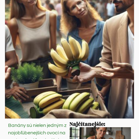
Najčítanejšie:
Banány sú nielen jedným z
najobľúbenejších ovocí na