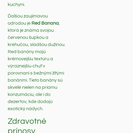
kuchyni.
Ďalšou zaujímavou
odrodou je
Red Banana
,
ktorá je známa svojou
červenou šupkou a
krehučou, sladšou dužinou.
Red banány majú
krémovejšiu textúru a
výraznejšiu chuť v
porovnaní s bežnými žltými
banánmi. Tieto banány sú
skvelé nielen na priamu
konzumáciu, ale i do
dezertov, kde dodajú
exotický nádych.
Zdravotné
prínosy