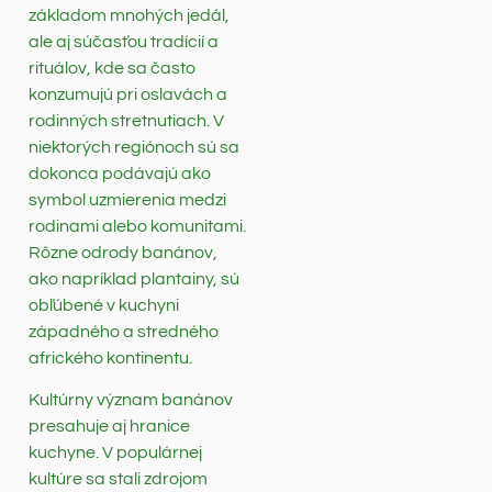
základom mnohých jedál,
ale aj súčasťou tradícií a
rituálov, kde sa často
konzumujú pri oslavách a
rodinných stretnutiach. V
niektorých regiónoch sú sa
dokonca podávajú ako
symbol uzmierenia medzi
rodinami alebo komunitami.
Rôzne odrody banánov,
ako napríklad plantainy, sú
obľúbené v kuchyni
západného a stredného
afrického kontinentu.
Kultúrny význam banánov
presahuje aj hranice
kuchyne. V populárnej
kultúre sa stali zdrojom