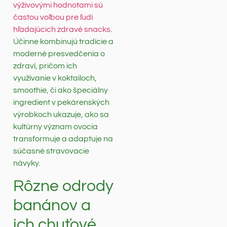
výživovými hodnotami sú
častou voľbou pre ľudí
hľadajúcich zdravé snacks
.
Účinne kombinujú tradície a
moderné presvedčenia o
zdraví, pričom ich
využívanie v koktailoch,
smoothie, či ako špeciálny
ingredient v pekárenských
výrobkoch ukazuje, ako sa
kultúrny význam ovocia
transformuje a adaptuje na
súčasné stravovacie
návyky.
Rôzne odrody
banánov a
ich chuťové