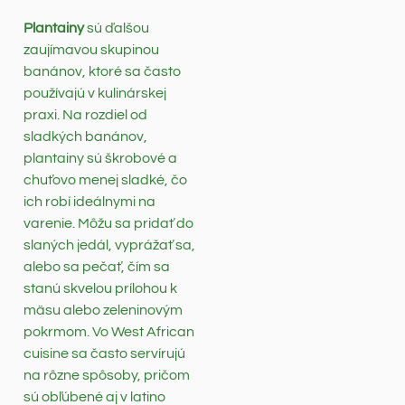
Plantainy
sú ďalšou
zaujímavou skupinou
banánov, ktoré sa často
používajú v kulinárskej
praxi. Na rozdiel od
sladkých banánov,
plantainy sú škrobové a
chuťovo menej sladké, čo
ich robí ideálnymi na
varenie. Môžu sa pridať do
slaných jedál, vyprážať sa,
alebo sa pečať, čím sa
stanú skvelou prílohou k
mäsu alebo zeleninovým
pokrmom. Vo West African
cuisine sa často servírujú
na rôzne spôsoby, pričom
sú obľúbené aj v latino