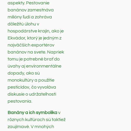
aspekty. Pestovanie
banánov zamestnáva
milióny ľudí a zohráva
dôležitú úlohu v
hospodárstve krajín, ako je
Ekvádor, ktorý je jedným z
najväčších exportérov
banánov na svete. Napriek
tomu je potrebné brať do
úvahy aj environmentálne
dopady, ako sú
monokultúry a použitie
pesticídov, čo vyvoláva
diskusie o udržateľnosti
pestovania.
Banány a ich symbolika
v
rôznych kultúrach sú taktiež
zaujímavé. V mnohých