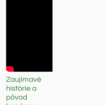
Zaujímavé
histórie a
pôvod