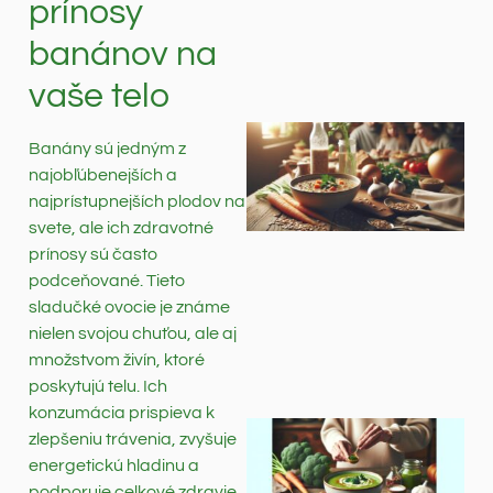
prínosy
banánov na
vaše telo
Banány sú jedným z
najobľúbenejších a
najprístupnejších plodov na
svete, ale ich zdravotné
prínosy sú často
podceňované. Tieto
sladučké ovocie je známe
nielen svojou chuťou, ale aj
množstvom živín, ktoré
poskytujú telu. Ich
konzumácia prispieva k
zlepšeniu trávenia, zvyšuje
energetickú hladinu a
podporuje celkové zdravie.