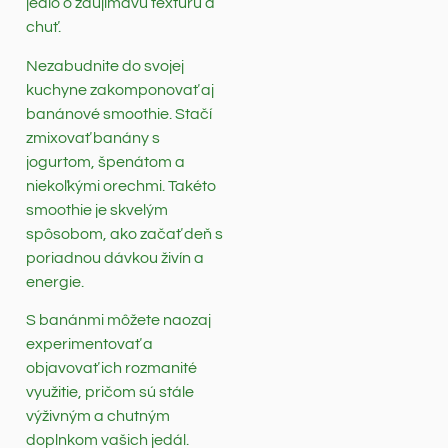
jedlo o zaujímavú textúru a
chuť.
Nezabudnite do svojej
kuchyne zakomponovať aj
banánové smoothie. Stačí
zmixovať banány s
jogurtom, špenátom a
niekoľkými orechmi. Takéto
smoothie je skvelým
spôsobom, ako začať deň s
poriadnou dávkou živín a
energie.
S banánmi môžete naozaj
experimentovať a
objavovať ich rozmanité
využitie, pričom sú stále
výživným a chutným
doplnkom vašich jedál.