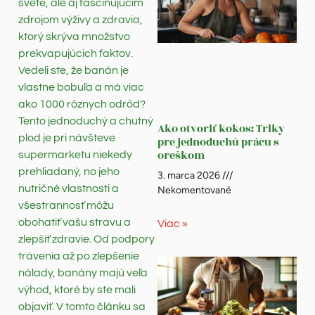
svete, ale aj fascinujúcim
zdrojom výživy a zdravia,
ktorý skrýva množstvo
prekvapujúcich faktov.
Vedeli ste, že banán je
vlastne bobuľa a má viac
ako 1000 rôznych odrôd?
Tento jednoduchý a chutný
Ako otvoriť kokos: Triky
plod je pri návšteve
pre jednoduchú prácu s
oreškom
supermarketu niekedy
prehliadaný, no jeho
3. marca 2026
nutričné vlastnosti a
Nekomentované
všestrannosť môžu
obohatiť vašu stravu a
Viac »
zlepšiť zdravie. Od podpory
trávenia až po zlepšenie
nálady, banány majú veľa
výhod, ktoré by ste mali
objaviť. V tomto článku sa