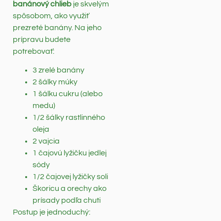
banánový chlieb
je skvelým
spôsobom, ako využiť
prezreté banány. Na jeho
prípravu budete
potrebovať:
3 zrelé banány
2 šálky múky
1 šálku cukru (alebo
medu)
1/2 šálky rastlinného
oleja
2 vajcia
1 čajovú lyžičku jedlej
sódy
1/2 čajovej lyžičky soli
Škoricu a orechy ako
prísady podľa chuti
Postup je jednoduchý: