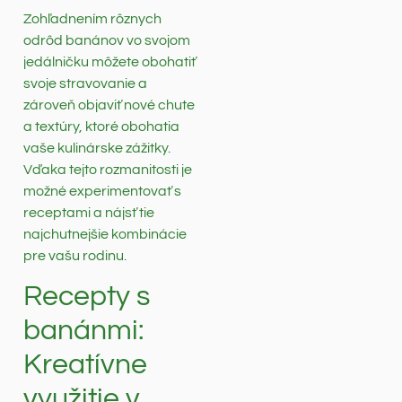
Zohľadnením rôznych
odrôd banánov vo svojom
jedálničku môžete obohatiť
svoje stravovanie a
zároveň objaviť nové chute
a textúry, ktoré obohatia
vaše kulinárske zážitky.
Vďaka tejto rozmanitosti je
možné experimentovať s
receptami a nájsť tie
najchutnejšie kombinácie
pre vašu rodinu.
Recepty s
banánmi:
Kreatívne
využitie v