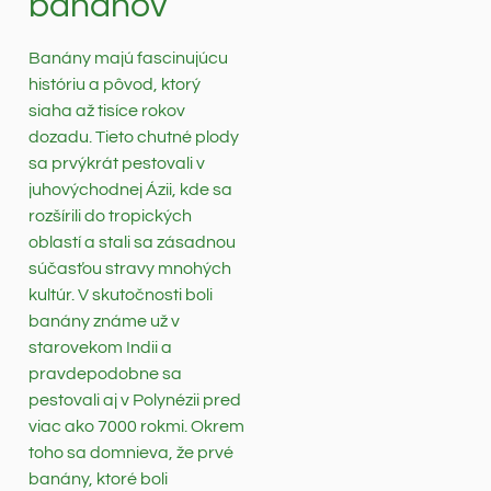
banánov
Banány majú fascinujúcu
históriu a pôvod, ktorý
siaha až tisíce rokov
dozadu. Tieto chutné plody
sa prvýkrát pestovali v
juhovýchodnej Ázii, kde sa
rozšírili do tropických
oblastí a stali sa zásadnou
súčasťou stravy mnohých
kultúr. V skutočnosti boli
banány známe už v
starovekom Indii a
pravdepodobne sa
pestovali aj v Polynézii pred
viac ako 7000 rokmi. Okrem
toho sa domnieva, že prvé
banány, ktoré boli