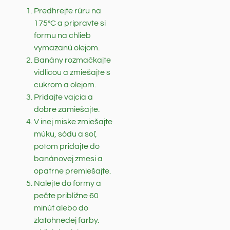
Predhrejte rúru na
175°C a pripravte si
formu na chlieb
vymazanú olejom.
Banány rozmačkajte
vidlicou a zmiešajte s
cukrom a olejom.
Pridajte vajcia a
dobre zamiešajte.
V inej miske zmiešajte
múku, sódu a soľ,
potom pridajte do
banánovej zmesi a
opatrne premiešajte.
Nalejte do formy a
pečte približne 60
minút alebo do
zlatohnedej farby.