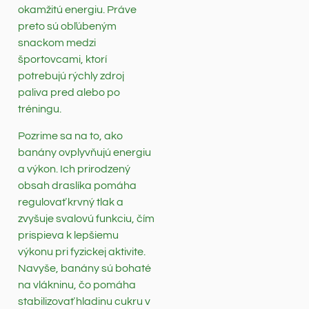
okamžitú energiu. Práve
preto sú obľúbeným
snackom medzi
športovcami, ktorí
potrebujú rýchly zdroj
paliva pred alebo po
tréningu.
Pozrime sa na to, ako
banány ovplyvňujú energiu
a výkon. Ich prirodzený
obsah draslíka pomáha
regulovať krvný tlak a
zvyšuje svalovú funkciu, čím
prispieva k lepšiemu
výkonu pri fyzickej aktivite.
Navyše, banány sú bohaté
na vlákninu, čo pomáha
stabilizovať hladinu cukru v