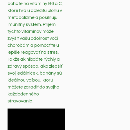
bohaté na vitamíny B6 a C,
ktoré hrajú dôležitú úlohu v
metabolizme a posilňujú
imunitný systém. Príjem
týchto vitamínov môže
zvýšiť vašu odolnosť voči
chorobám a pomôcť telu
lepšie reagovať na stres.
Takže ak hľadáte rýchly a
zdravý spôsob, ako zlepšiť
svoj jedálniček, banány sú
ideálnou voľbou, ktorú
môžete zaradiť do svojho
každodenného
stravovania.