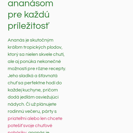
ananásom
pre každú
príležitosť
Ananás je skutočným
kráľom tropických plodov,
ktorý sa nielen skvele chutí,
ale aj ponúka nekonečné
možnosti pre rôzne recepty.
Jeho sladká a šťavnatá
chuť sa perfektne hodí do
každej kuchyne, pričom
dodá jedlám osviežujúci
nádych. Či už plánujete
rodinnú večeru, párty s
priateľmi alebo len chcete
potešiť svoje chuťové
poháriky
, ananás je