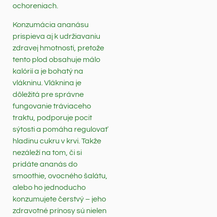
ochoreniach.
Konzumácia ananásu
prispieva aj k udržiavaniu
zdravej hmotnosti, pretože
tento plod obsahuje málo
kalórií a je bohatý na
vlákninu. Vláknina je
dôležitá pre správne
fungovanie tráviaceho
traktu, podporuje pocit
sýtosti a pomáha regulovať
hladinu cukru v krvi. Takže
nezáleží na tom, či si
pridáte ananás do
smoothie, ovocného šalátu,
alebo ho jednoducho
konzumujete čerstvý – jeho
zdravotné prínosy sú nielen