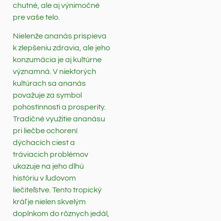
chutné, ale aj výnimočné
pre vaše telo.
Nielenže ananás prispieva
k zlepšeniu zdravia, ale jeho
konzumácia je aj kultúrne
významná. V niektorých
kultúrach sa ananás
považuje za symbol
pohostinnosti a prosperity.
Tradičné využitie ananásu
pri liečbe ochorení
dýchacích ciest a
tráviacich problémov
ukazuje na jeho dlhú
históriu v ľudovom
liečiteľstve. Tento tropický
kráľ je nielen skvelým
doplnkom do rôznych jedál,