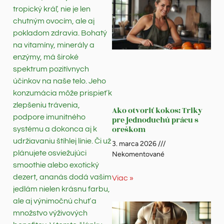
tropický kráľ, nie je len
chutným ovocím, ale aj
pokladom zdravia. Bohatý
na vitamíny, minerály a
enzýmy, má široké
spektrum pozitívnych
účinkov na naše telo. Jeho
konzumácia môže prispieť k
zlepšeniu trávenia,
Ako otvoriť kokos: Triky
podpore imunitného
pre jednoduchú prácu s
oreškom
systému a dokonca aj k
udržiavaniu štíhlej línie. Či už
3. marca 2026
plánujete osviežujúci
Nekomentované
smoothie alebo exotický
dezert, ananás dodá vašim
Viac »
jedlám nielen krásnu farbu,
ale aj výnimočnú chuť a
množstvo výživových