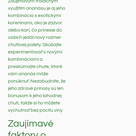
Zaujímavým tradičným
využitím ananásu je aj jeho
kombinácia s exotickými
koreninami, ako je zázvor
alebo kari, čo prinesie do
vašich jedál nový rozmer
chuťovej palety. Skúšajte
experimentovať s novými
kombináciami a
preskúmajte chute, ktoré
vám ananás môže
ponúknuť. Nezabudnite, že
jeho zdravé prínosy sú len
bonusom k jeho lahodnej
chuti, takže si ho môžete
vychutnať bez pocitu viny.
Zaujímavé
faktory o