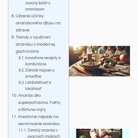
ovocný šalát s
ananásom
Úžasné účinky
ananásového džúsu na
zdravie
Trendy v využívaní
ananásu v modernej
gastronómii
Inovatívne recepty a
kombinácie
Zdravé nápoje a
smoothie
Udržateľnosť a
lokálnosť
Ananás ako
superpotravina: Fakty
a fiktívne mýty
Kreatívne nápady na
servírovanie ananásu
Čerstvý ananás v
ovocných miskách