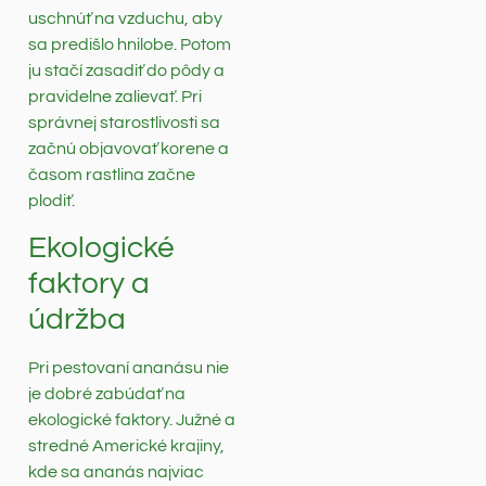
uschnúť na vzduchu, aby
sa predišlo hnilobe. Potom
ju stačí zasadiť do pôdy a
pravidelne zalievať. Pri
správnej starostlivosti sa
začnú objavovať korene a
časom rastlina začne
plodiť.
Ekologické
faktory a
údržba
Pri pestovaní ananásu nie
je dobré zabúdať na
ekologické faktory. Južné a
stredné Americké krajiny,
kde sa ananás najviac