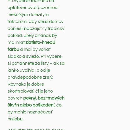
Pri výbere ananásu sa
oplatí venovať pozornosť
niekoľkým dôležitým
faktorom, aby ste si domov
doniesli naozajstný tropický
poklad. Zrelý ananás by
mal mať
zlatisto-hnedú
farbu
a mal by voňať
sladko a sviežo. Pri výbere
si potiahnete za listy – ak sa
ľahko uvoľnia, plod je
pravdepodobne zrelý.
Rovnako je dobré
skontrolovať, či je jeho
povrch
pevný, bez tmavých
škvŕn alebo poškodení
, čo
by mohlo naznačovať
hnilobu.