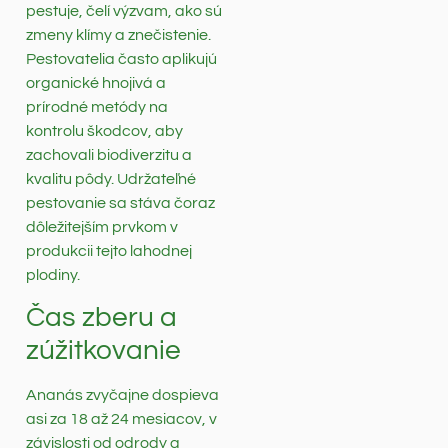
pestuje, čelí výzvam, ako sú
zmeny klímy a znečistenie.
Pestovatelia často aplikujú
organické hnojivá a
prírodné metódy na
kontrolu škodcov, aby
zachovali biodiverzitu a
kvalitu pôdy. Udržateľné
pestovanie sa stáva čoraz
dôležitejším prvkom v
produkcii tejto lahodnej
plodiny.
Čas zberu a
zúžitkovanie
Ananás zvyčajne dospieva
asi za 18 až 24 mesiacov, v
závislosti od odrody a