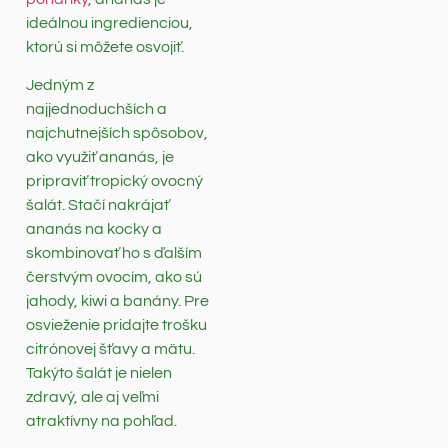
ideálnou ingredienciou,
ktorú si môžete osvojiť.
Jedným z
najjednoduchších a
najchutnejších spôsobov,
ako využiť ananás, je
pripraviť tropický ovocný
šalát. Stačí nakrájať
ananás na kocky a
skombinovať ho s ďalším
čerstvým ovocím, ako sú
jahody, kiwi a banány. Pre
osvieženie pridajte trošku
citrónovej šťavy a mätu.
Takýto šalát je nielen
zdravý, ale aj veľmi
atraktívny na pohľad.