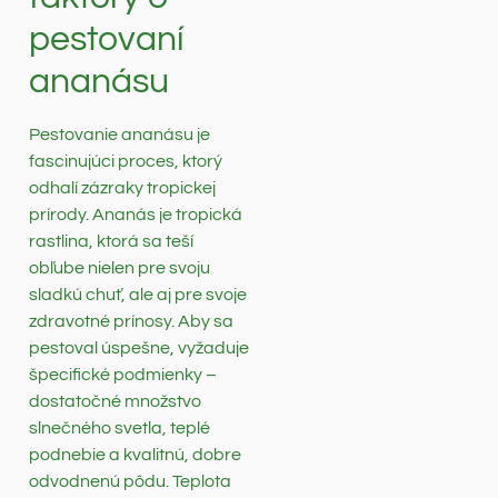
pestovaní
ananásu
Pestovanie ananásu je
fascinujúci proces, ktorý
odhalí zázraky tropickej
prírody. Ananás je tropická
rastlina, ktorá sa teší
obľube nielen pre svoju
sladkú chuť, ale aj pre svoje
zdravotné prínosy. Aby sa
pestoval úspešne, vyžaduje
špecifické podmienky –
dostatočné množstvo
slnečného svetla, teplé
podnebie a kvalitnú, dobre
odvodnenú pôdu. Teplota