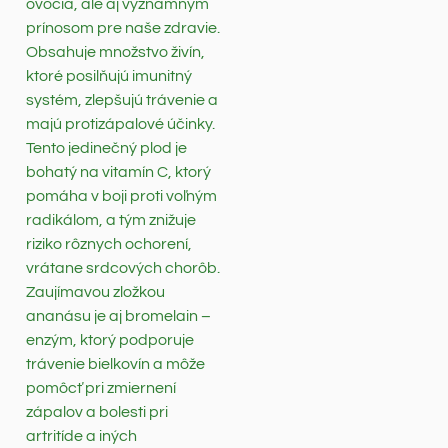
ovocia, ale aj významným
prínosom pre naše zdravie.
Obsahuje množstvo živín,
ktoré posilňujú imunitný
systém, zlepšujú trávenie a
majú protizápalové účinky.
Tento jedinečný plod je
bohatý na vitamín C, ktorý
pomáha v boji proti voľným
radikálom, a tým znižuje
riziko rôznych ochorení,
vrátane srdcových chorôb.
Zaujímavou zložkou
ananásu je aj bromelain –
enzým, ktorý podporuje
trávenie bielkovín a môže
pomôcť pri zmiernení
zápalov a bolesti pri
artritíde a iných