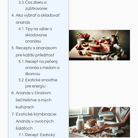
Čas zberu a
zúžitkovanie
Ako vybrať a skladovať
ananás
Tipy na výber a
skladovanie
ananásu
Recepty s ananásom
pre každú príležitosť
Recept na pečený
ananás s medom a
škoricou
Exotické smoothie
pre energiu
Ananás v čínskom
liečiteľstve a iných
kultúrach
Exotické kombinácie:
Ananás v ovocných
šalátoch
Recept: Exotický