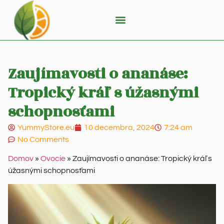
Zaujímavosti o ananáse:
Tropický kráľ s úžasnými
schopnosťami
YummyStore.eu
10 decembra, 2024
7:24 am
No Comments
Domov
»
Ovocie
»
Zaujímavosti o ananáse: Tropický kráľ s
úžasnými schopnosťami