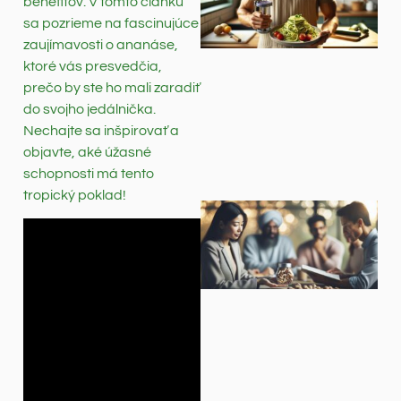
benefitov. V tomto článku
sa pozrieme na fascinujúce
zaujímavosti o ananáse,
ktoré vás presvedčia,
prečo by ste ho mali zaradiť
do svojho jedálnička.
Nechajte sa inšpirovať a
objavte, aké úžasné
schopnosti má tento
tropický poklad!