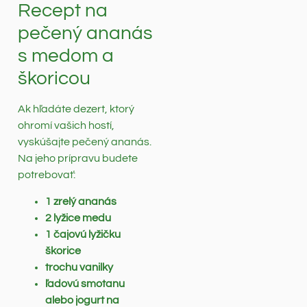
Recept na
pečený ananás
s medom a
škoricou
Ak hľadáte dezert, ktorý
ohromí vašich hostí,
vyskúšajte pečený ananás.
Na jeho prípravu budete
potrebovať:
1 zrelý ananás
2 lyžice medu
1 čajovú lyžičku
škorice
trochu vanilky
ľadovú smotanu
alebo jogurt na