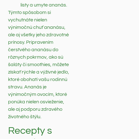
listy a umyte ananás.
Týmto spôsobom si
vychutnáte nielen
výnimočnú chuť ananásu,
ale aj všetky jeho zdravotné
prínosy. Pripravením
čerstvého ananásu do
rôznych pokrmov, ako sú
šaláty či smoothies, môžete
získať rýchle a výživné jedlo,
ktoré obohatí vašu rodinnú
stravu. Ananás je
výnimočným ovocím, ktoré
ponúka nielen osvieženie,
ale aj podporu zdravého
životného štýlu.
Recepty s