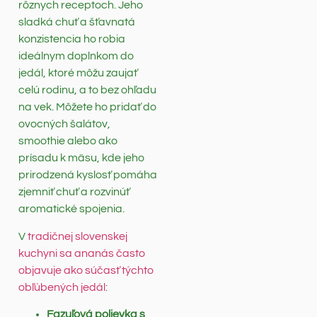
rôznych receptoch. Jeho
sladká chuť a šťavnatá
konzistencia ho robia
ideálnym doplnkom do
jedál, ktoré môžu zaujať
celú rodinu, a to bez ohľadu
na vek. Môžete ho pridať do
ovocných šalátov,
smoothie alebo ako
prísadu k mäsu, kde jeho
prirodzená kyslosť pomáha
zjemniť chuť a rozvinúť
aromatické spojenia.
V
tradičnej slovenskej
kuchyni sa ananás často
objavuje ako súčasť týchto
obľúbených jedál
:
Fazuľová polievka s