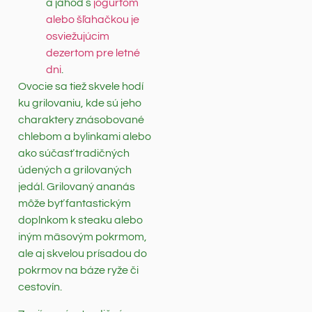
a jahôd s
jogurtom
alebo šľahačkou je
osviežujúcim
dezertom pre letné
dni
.
Ovocie sa tiež skvele hodí
ku grilovaniu, kde sú jeho
charaktery znásobované
chlebom a bylinkami alebo
ako súčasť tradičných
údených a grilovaných
jedál. Grilovaný ananás
môže byť fantastickým
doplnkom k steaku alebo
iným mäsovým pokrmom,
ale aj skvelou prísadou do
pokrmov na báze ryže či
cestovín.