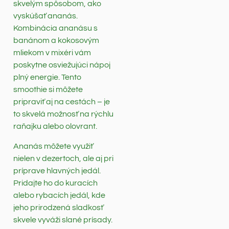
skvelým spôsobom, ako
vyskúšať ananás.
Kombinácia ananásu s
banánom a kokosovým
mliekom v mixéri vám
poskytne osviežujúci nápoj
plný energie. Tento
smoothie si môžete
pripraviť aj na cestách – je
to skvelá možnosť na rýchlu
raňajku alebo olovrant.
Ananás môžete využiť
nielen v dezertoch, ale aj pri
príprave hlavných jedál.
Pridajte ho do kuracích
alebo rybacích jedál, kde
jeho prirodzená sladkosť
skvele vyváži slané prísady.