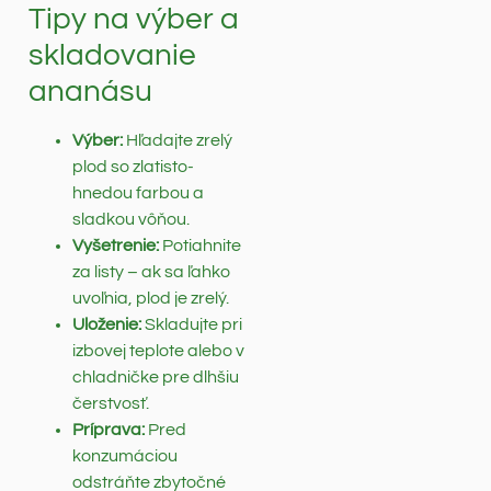
Tipy na výber a
skladovanie
ananásu
Výber:
Hľadajte zrelý
plod so zlatisto-
hnedou farbou a
sladkou vôňou.
Vyšetrenie:
Potiahnite
za listy – ak sa ľahko
uvoľnia, plod je zrelý.
Uloženie:
Skladujte pri
izbovej teplote alebo v
chladničke pre dlhšiu
čerstvosť.
Príprava:
Pred
konzumáciou
odstráňte zbytočné