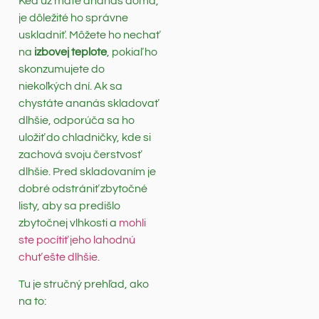
Keď už máte ananás doma,
je dôležité ho správne
uskladniť. Môžete ho nechať
na
izbovej teplote
, pokiaľ ho
skonzumujete do
niekoľkých dní. Ak sa
chystáte ananás skladovať
dlhšie, odporúča sa ho
uložiť do chladničky, kde si
zachová svoju čerstvosť
dlhšie. Pred skladovaním je
dobré odstrániť zbytočné
listy, aby sa predišlo
zbytočnej vlhkosti a
mohli
ste pocítiť jeho lahodnú
chuť ešte dlhšie
.
Tu je stručný prehľad, ako
na to: