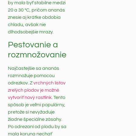
by mala byť stabilne medzi
20 a 30 °C, pričom ananás
znesie aj krátke obdobia
chladu, avšak nie
dlhodsobejšie mrazy.
Pestovanie a
rozmnožovanie
Najčastejšie sa ananás
rozmnožuje pomocou
odrezkov. Z
vrchných listov
zrelých plodov je možné
vytvoriť nový rastlink
. Tento
spôsob je veľmi populárny,
pretože si nevyžaduje
žiadne špeciálne zásahy.
Po odrezaní od plodu by sa
mala koruna nechať