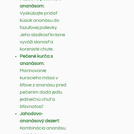
ananásom:
Vyskúšajte pridať
kúsok ananásu do
fazuľovej polievky.
Jeho sladkosť krásne
vyváži slanosť a
korenisté chute.
Pečené kurča s
ananásom:
Marinovanie
kuracieho mäsa v
šťave z ananásu pred
pečením dodá jedlu
jedinečnú chuť a
šťavnatosť.
Jahodovo-
ananásový dezert:
Kombinácia ananásu