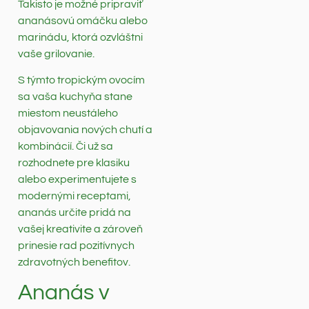
Takisto je možné pripraviť
ananásovú omáčku alebo
marinádu, ktorá ozvláštni
vaše grilovanie.
S týmto tropickým ovocím
sa vaša kuchyňa stane
miestom neustáleho
objavovania nových chutí a
kombinácií. Či už sa
rozhodnete pre klasiku
alebo experimentujete s
modernými receptami,
ananás určite pridá na
vašej kreativite a zároveň
prinesie rad pozitívnych
zdravotných benefitov.
Ananás v