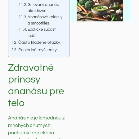
Grilovaný ananás
ako dezert
Ananásové kokteily
a smoothies
Exotické súčasti
jedál
Často kladené otázky
Posledné myšlienky
Zdravotné
prínosy
ananásu pre
telo
Ananás nie je len jednou z
mnohých chutných
pochúťok tropického