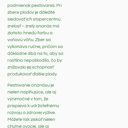
podmienok pestovania. Pri
zbere plodov je dôležité
sledovať ich stopercentnú
zrelosť – zrelý ananás má
zlatisto-hnedú farbu a
voňavú vôňu. Zber sa
vykonáva ručne, pričom sa
dôkladne dbá na to, aby sa
rastlina nepoškodila, čo by
znižovalo jej schopnosť
produkovať ďalšie plody.
Pestovanie ananásu je
nielen naplňujúce, ale aj
výnimočné v tom, že
prispieva k udržateľnému
rozvoju a zdravej výžive.
Môžete tak získať nielen
chutné ovocie, ale aj