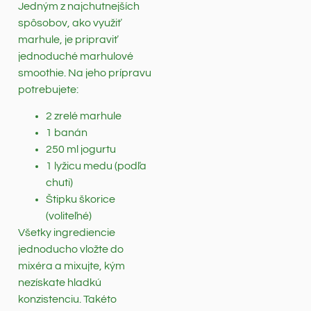
Jedným z najchutnejších
spôsobov, ako využiť
marhule, je pripraviť
jednoduché marhulové
smoothie. Na jeho prípravu
potrebujete:
2 zrelé marhule
1 banán
250 ml jogurtu
1 lyžicu medu (podľa
chuti)
Štipku škorice
(voliteľné)
Všetky ingrediencie
jednoducho vložte do
mixéra a mixujte, kým
nezískate hladkú
konzistenciu. Takéto