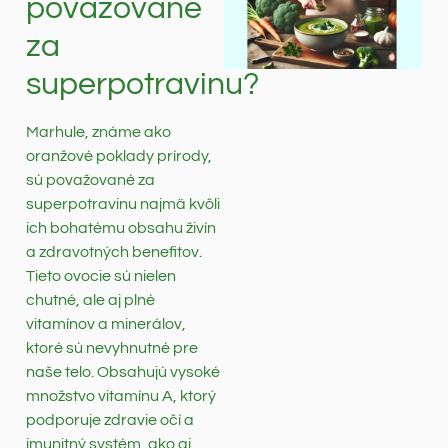
považované
za
superpotravinu?
Marhule, známe ako
oranžové poklady prírody,
sú považované za
superpotravinu najmä kvôli
ich bohatému obsahu živín
a zdravotných benefitov.
Tieto ovocie sú nielen
chutné, ale aj plné
vitamínov a minerálov,
ktoré sú nevyhnutné pre
naše telo. Obsahujú vysoké
množstvo vitamínu A, ktorý
podporuje zdravie očí a
imunitný systém, ako aj