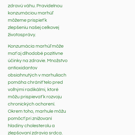
zdravú váhu. Pravidelnou
konzumáciou marhúľ
môžeme prispieť k
zlepšeniu našej celkovej
životosprávy.
Konzumácia marhúľ môže
mať aj dlhodobé pozitívne
účinky na zdravie. Množstvo
antioxidantov
obsiahnutých v marhuliach
pomáha chrániť telo pred
voľnými radikálmi, ktoré
môžu prispievať k rozvoju
chronických ochorení.
Okrem toho, marhule môžu
pomôcť pri znižovaní
hladiny cholesterolu a
zlepšovaní zdravia srdca.