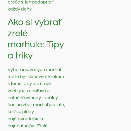
prečo si ich nedopriať
každý deň?
Ako si vybrať
zrelé
marhule: Tipy
a triky
Vyberanie zrelých marhúľ
môže byť kľúčovým krokom
k tomu, aby ste si užili
všetky ich chuťové a
nutričné výhody. Ideálny
čas na zber marhúľ je v lete,
keď sú plody
najšťavnatejšie a
najchutnejšie. Zrelé