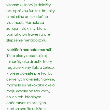
vitamín C, ktorý je dôležitý
pre správnu funkciu imunity
a má silné antioxidačné
vlastnosti. Marhule sú
zdrojom vlákniny, ktorá
pomáha pri trávení a pre
zlepšenie metabolizmu.
Nutričná hodnota marhúľ:
Tieto plody obsahujú aj
minerály ako draslík, ktorý
reguluje krvný tlak, a železo,
ktoré je dôležité pre tvorbu
červených krviniek. Navyše,
marhule sú nízkokalorické a
majú vysoký obsah vody,
čo ich robí ideálnym
občerstvením pre tých,
ktorí sa snažia udržať si