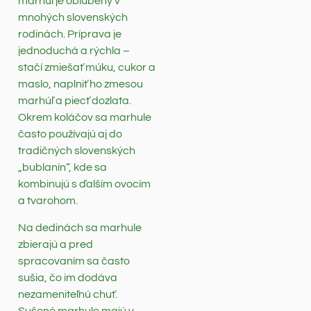
marhúľ je obľúbený v
mnohých slovenských
rodinách. Príprava je
jednoduchá a rýchla –
stačí zmiešať múku, cukor a
maslo, naplniť ho zmesou
marhúľ a piecť dozlata.
Okrem koláčov sa marhule
často používajú aj do
tradičných slovenských
„bublanín“, kde sa
kombinujú s ďalším ovocím
a tvarohom.
Na dedinách sa marhule
zbierajú a pred
spracovaním sa často
sušia, čo im dodáva
nezameniteľnú chuť.
Sušené marhule majú v