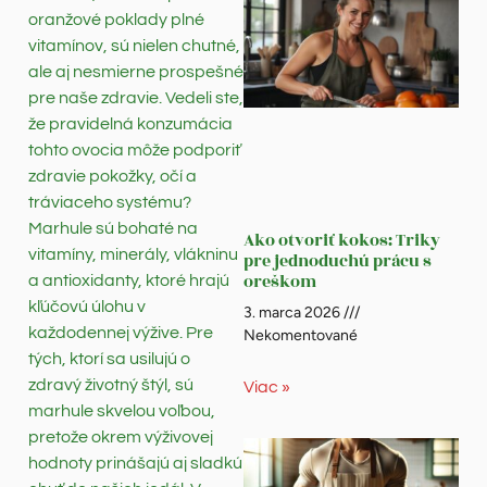
oranžové poklady plné
vitamínov, sú nielen chutné,
ale aj nesmierne prospešné
pre naše zdravie. Vedeli ste,
že pravidelná konzumácia
tohto ovocia môže podporiť
zdravie pokožky, očí a
tráviaceho systému?
Marhule sú bohaté na
Ako otvoriť kokos: Triky
vitamíny, minerály, vlákninu
pre jednoduchú prácu s
oreškom
a antioxidanty, ktoré hrajú
kľúčovú úlohu v
3. marca 2026
každodennej výžive. Pre
Nekomentované
tých, ktorí sa usilujú o
zdravý životný štýl, sú
Viac »
marhule skvelou voľbou,
pretože okrem výživovej
hodnoty prinášajú aj sladkú