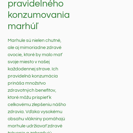
pravidelného
konzumovania
marhúľ
Marhule sú nielen chutné,
ale aj mimoriadne zdravé
ovocie, ktoré by malo mať
svoje miesto v našej
každodennej strave. Ich
pravidelná konzumácia
prináša množstvo
zdravotných benefitov,
ktoré môžu prispieť k
celkovému zlepšeniu nášho
zdravia. Vďaka vysokému
obsahu vlákniny pomáhajú
marhule udržiavať zdravé
trávenie a zabraňujú