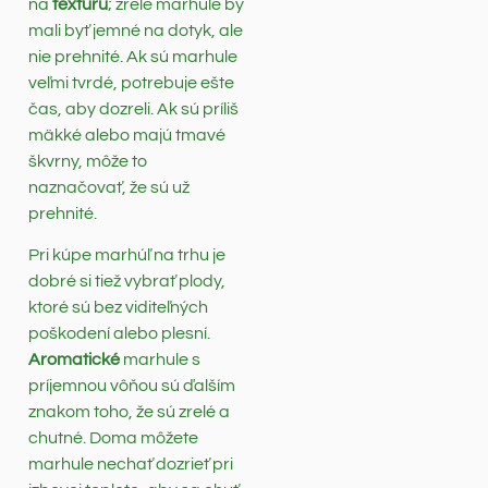
na
textúru
; zrelé marhule by
mali byť jemné na dotyk, ale
nie prehnité. Ak sú marhule
veľmi tvrdé, potrebuje ešte
čas, aby dozreli. Ak sú príliš
mäkké alebo majú tmavé
škvrny, môže to
naznačovať, že sú už
prehnité.
Pri kúpe marhúľ na trhu je
dobré si tiež vybrať plody,
ktoré sú bez viditeľných
poškodení alebo plesní.
Aromatické
marhule s
príjemnou vôňou sú ďalším
znakom toho, že sú zrelé a
chutné. Doma môžete
marhule nechať dozrieť pri