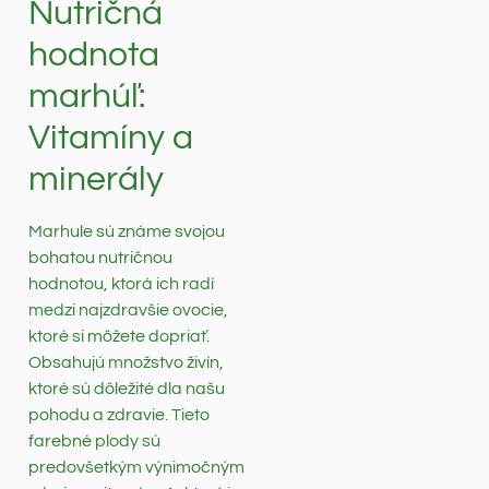
Nutričná
hodnota
marhúľ:
Vitamíny a
minerály
Marhule sú známe svojou
bohatou nutričnou
hodnotou, ktorá ich radí
medzi najzdravšie ovocie,
ktoré si môžete dopriať.
Obsahujú množstvo živín,
ktoré sú dôležité dla našu
pohodu a zdravie. Tieto
farebné plody sú
predovšetkým výnimočným