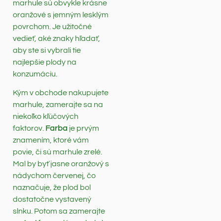
marhule sú obvykle krásne
oranžové s jemným lesklým
povrchom. Je užitočné
vedieť, aké znaky hľadať,
aby ste si vybrali tie
najlepšie plody na
konzumáciu.
Kým v obchode nakupujete
marhule, zamerajte sa na
niekoľko kľúčových
faktorov.
Farba
je prvým
znamením, ktoré vám
povie, či sú marhule zrelé.
Mal by byť jasne oranžový s
nádychom červenej, čo
naznačuje, že plod bol
dostatočne vystavený
slnku. Potom sa zamerajte