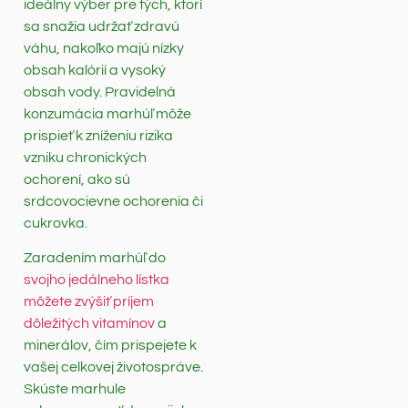
ideálny výber pre tých, ktorí
sa snažia udržať zdravú
váhu, nakoľko majú nízky
obsah kalórií a vysoký
obsah vody. Pravidelná
konzumácia marhúľ môže
prispieť k zníženiu rizika
vzniku chronických
ochorení, ako sú
srdcovocievne ochorenia či
cukrovka.
Zaradením marhúľ do
svojho jedálneho lístka
môžete zvýšiť príjem
dôležitých vitamínov
a
minerálov, čím prispejete k
vašej celkovej životospráve.
Skúste marhule