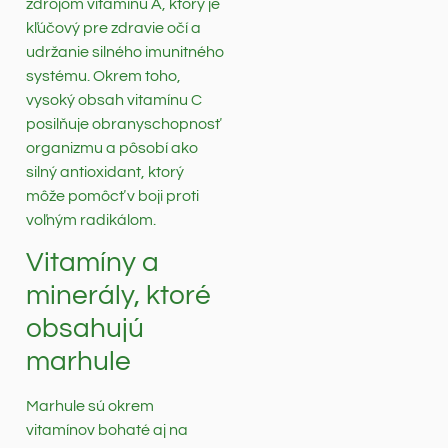
zdrojom vitamínu A, ktorý je
kľúčový pre zdravie očí a
udržanie silného imunitného
systému. Okrem toho,
vysoký obsah vitamínu C
posilňuje obranyschopnosť
organizmu a pôsobí ako
silný antioxidant, ktorý
môže pomôcť v boji proti
voľným radikálom.
Vitamíny a
minerály, ktoré
obsahujú
marhule
Marhule sú okrem
vitamínov bohaté aj na