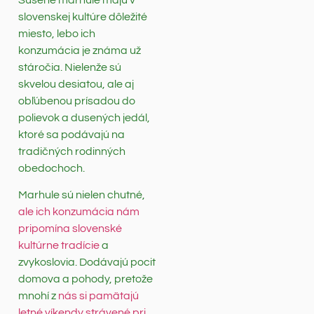
slovenskej kultúre dôležité
miesto, lebo ich
konzumácia je známa už
stáročia. Nielenže sú
skvelou desiatou, ale aj
obľúbenou prísadou do
polievok a dusených jedál,
ktoré sa podávajú na
tradičných rodinných
obedochoch.
Marhule sú nielen chutné,
ale ich konzumácia nám
pripomína slovenské
kultúrne tradície
a
zvykoslovia. Dodávajú pocit
domova a pohody, pretože
mnohí z
nás si pamätajú
letné víkendy strávené pri