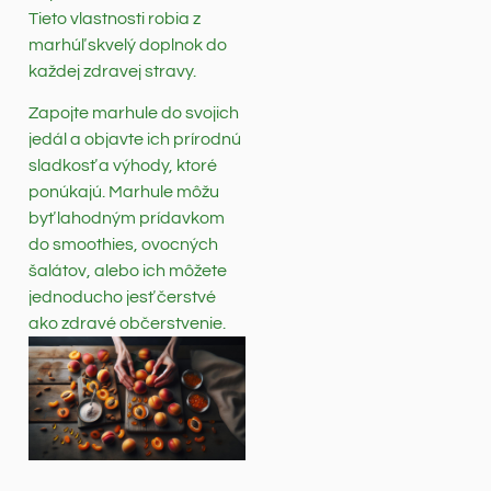
Tieto vlastnosti robia z
marhúľ skvelý doplnok do
každej zdravej stravy.
Zapojte marhule do svojich
jedál a objavte ich prírodnú
sladkosť a výhody, ktoré
ponúkajú. Marhule môžu
byť lahodným prídavkom
do smoothies, ovocných
šalátov, alebo ich môžete
jednoducho jesť čerstvé
ako zdravé občerstvenie.