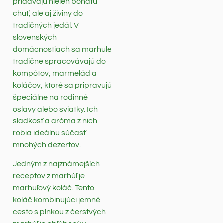
pridávajú nielen bohatú
chuť, ale aj živiny do
tradičných jedál. V
slovenských
domácnostiach sa marhule
tradične spracovávajú do
kompótov, marmelád a
koláčov, ktoré sa pripravujú
špeciálne na rodinné
oslavy alebo sviatky. Ich
sladkosť a aróma z nich
robia ideálnu súčasť
mnohých dezertov.
Jedným z najznámejších
receptov z marhúľ je
marhuľový koláč. Tento
koláč kombinujúci jemné
cesto s plnkou z čerstvých