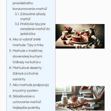
pravidelného
konzumovania marhúľ
Zdravotné výhody
marhúľ
Praktické tipy pre
zaradenie marhúľ do
jedálnička
Ako si vybrať zrelé
marhule: Tipy a triky
Marhule v tradičnej
slovenskej kuchyni:
Odkazy na kultúru
Marhulové dezerty:
Zdravé a chutné
varianty
Ako marhule podporujú
imunitný systém
Skladovanie a
uchovanie marhúľ:
Najlepšie praktiky