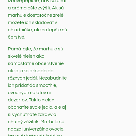
izbovej teplote, aby sa chuť
a aróma ešte zvýšili. Ak sú
marhule dostatočne zrelé,
môžete ich skladovať v
chladničke, ale najlepšie sú
čerstvé.
Pamätajte, že marhule sú
skvelé nielen ako
samostatné občerstvenie,
ale aj ako prísada do
rôznych jedál. Nezabudnite
ich pridať do smoothie,
ovocných šalátov či
dezertov. Takto nielen
obohatíte svoje jedlo, ale aj
si vychutnáte zdravý a
chutný zážitok. Marhule sú
naozaj univerzálne ovocie,