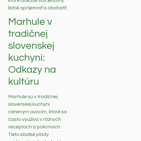
ktoré dokáže váš jedálny
lístok spríjemniť a obohatiť.
Marhule v
tradičnej
slovenskej
kuchyni:
Odkazy na
kultúru
Marhule sú v tradičnej
slovenskej kuchyni
ceneným ovocím, ktoré sa
často využíva v rôznych
receptoch a pokrmoch.
Tieto sladké plody