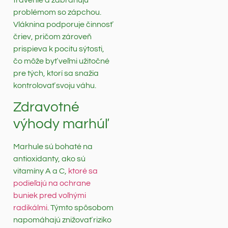
problémom so zápchou.
Vláknina podporuje činnosť
čriev, pričom zároveň
prispieva k pocitu sýtosti,
čo môže byť veľmi užitočné
pre tých, ktorí sa snažia
kontrolovať svoju váhu.
Zdravotné
výhody marhúľ
Marhule sú bohaté na
antioxidanty, ako sú
vitamíny A a C,
ktoré sa
podieľajú na ochrane
buniek pred voľnými
radikálmi
. Týmto spôsobom
napomáhajú znižovať riziko