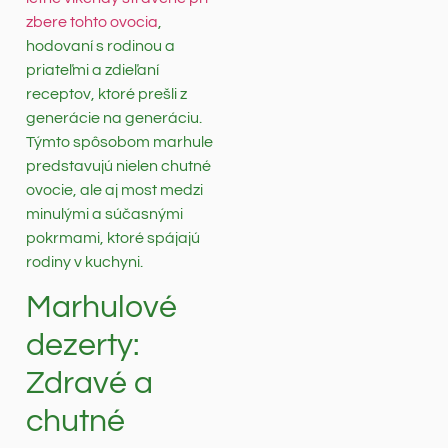
zbere tohto ovocia
,
hodovaní s rodinou a
priateľmi a zdieľaní
receptov, ktoré prešli z
generácie na generáciu.
Týmto spôsobom marhule
predstavujú nielen chutné
ovocie, ale aj most medzi
minulými a súčasnými
pokrmami, ktoré spájajú
rodiny v kuchyni.
Marhulové
dezerty:
Zdravé a
chutné