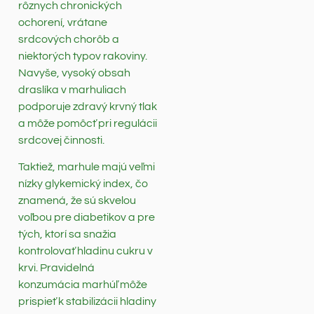
rôznych chronických
ochorení, vrátane
srdcových chorôb a
niektorých typov rakoviny.
Navyše, vysoký obsah
draslíka v marhuliach
podporuje zdravý krvný tlak
a môže pomôcť pri regulácii
srdcovej činnosti.
Taktiež, marhule majú veľmi
nízky glykemický index, čo
znamená, že sú skvelou
voľbou pre diabetikov a pre
tých, ktorí sa snažia
kontrolovať hladinu cukru v
krvi. Pravidelná
konzumácia marhúľ môže
prispieť k stabilizácii hladiny