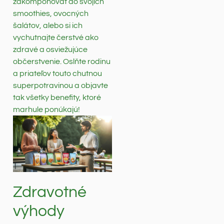
zakomponovať do svojich
smoothies, ovocných
šalátov, alebo si ich
vychutnajte čerstvé ako
zdravé a osviežujúce
občerstvenie. Oslňte rodinu
a priateľov touto chutnou
superpotravinou a objavte
tak všetky benefity, ktoré
marhule ponúkajú!
Zdravotné
výhody