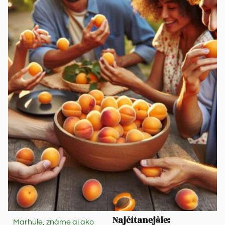
Najčítanejšie:
Marhule, známe aj ako