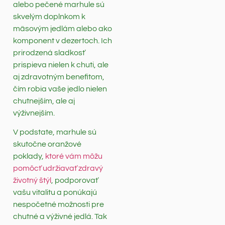
alebo pečené marhule sú
skvelým doplnkom k
mäsovým jedlám alebo ako
komponent v dezertoch. Ich
prirodzená sladkosť
prispieva nielen k chuti, ale
aj zdravotným benefitom,
čím robia vaše jedlo nielen
chutnejším, ale aj
výživnejším.
V podstate, marhule sú
skutočne oranžové
poklady,
ktoré vám môžu
pomôcť udržiavať zdravý
životný štýl
, podporovať
vašu vitalitu a ponúkajú
nespočetné možnosti pre
chutné a výživné jedlá. Tak