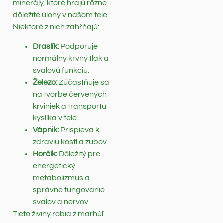
minerály, ktoré hrajú rôzne
dôležité úlohy v našom tele.
Niektoré z nich zahŕňajú:
Draslík:
Podporuje
normálny krvný tlak a
svalovú funkciu.
Železo:
Zúčastňuje sa
na tvorbe červených
krviniek a transportu
kyslíka v tele.
Vápnik:
Prispieva k
zdraviu kostí a zubov.
Horčík:
Dôležitý pre
energetický
metabolizmus a
správne fungovanie
svalov a nervov.
Tieto živiny robia z marhúľ