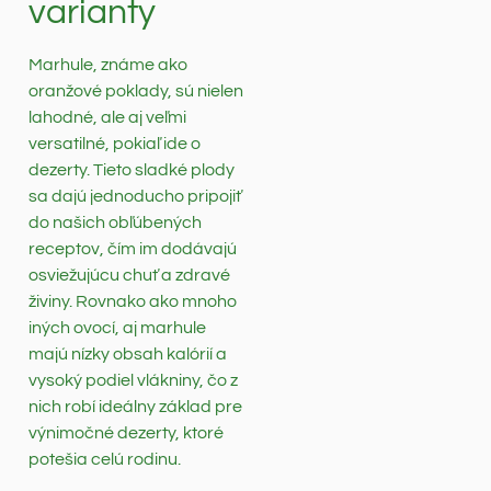
varianty
Marhule, známe ako
oranžové poklady, sú nielen
lahodné, ale aj veľmi
versatilné, pokiaľ ide o
dezerty. Tieto sladké plody
sa dajú jednoducho pripojiť
do našich obľúbených
receptov, čím im dodávajú
osviežujúcu chuť a zdravé
živiny. Rovnako ako mnoho
iných ovocí, aj marhule
majú nízky obsah kalórií a
vysoký podiel vlákniny, čo z
nich robí ideálny základ pre
výnimočné dezerty, ktoré
potešia celú rodinu.