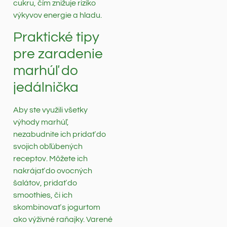
cukru, čím znižuje riziko
výkyvov energie a hladu.
Praktické tipy
pre zaradenie
marhúľ do
jedálnička
Aby ste využili všetky
výhody marhúľ,
nezabudnite ich pridať do
svojich obľúbených
receptov. Môžete ich
nakrájať do ovocných
šalátov, pridať do
smoothies, či ich
skombinovať s jogurtom
ako výživné raňajky. Varené