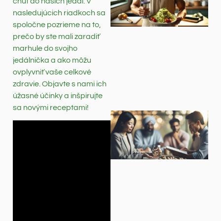
chuť do našich jedál. V
nasledujúcich riadkoch sa
spoločne pozrieme na to,
prečo by ste mali zaradiť
marhule do svojho
jedálnička a ako môžu
ovplyvniť vaše celkové
zdravie. Objavte s nami ich
úžasné účinky a inšpirujte
sa novými receptami!