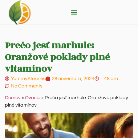
Prečo jesť marhule:
Oranžové poklady plné
vitamínov
YummyStore.eu
28 novembra, 2024
1:48 am
No Comments
Domov
»
Ovocie
»
Prečo jesť marhule: Oranžové poklady
plné vitamínov