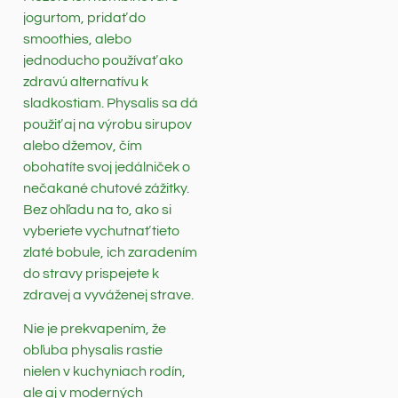
jogurtom, pridať do
smoothies, alebo
jednoducho používať ako
zdravú alternatívu k
sladkostiam. Physalis sa dá
použiť aj na výrobu sirupov
alebo džemov, čím
obohatíte svoj jedálniček o
nečakané chutové zážitky.
Bez ohľadu na to, ako si
vyberiete vychutnať tieto
zlaté bobule, ich zaradením
do stravy prispejete k
zdravej a vyváženej strave.
Nie je prekvapením, že
obľuba physalis rastie
nielen v kuchyniach rodín,
ale aj v moderných