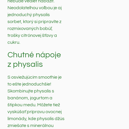
nebude vedieť nabažiť.
Neodolateľnou voľbou je aj
jednoduchý physalis
sorbet, ktorý si pripravíte z
rozmixovaných bobúľ,
trošky citrónovej šťavy a
cukru.
Chutné nápoje
z physalis
S osviežujúcim smoothie je
to ešte jednoduchšie!
Skombinujte physalis s
banánom, jogurtom a
štipkou medu. Môžete tiež
vyskúšať prípravu ovocnej
limonády, kde physalis džús
zmiešate s minerálnou