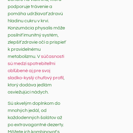
podporuje trávenie a
pomáha udržiavať zdravú
hladinu cukru v krvi.
Konzumácia physalis môže
posilniť imunitný systém,
zlepšiť zdravie očí a prispieť
k pravidelnému
metabolizmu. V
súčasnosti
sú medzi spotrebiteľmi
obľúbené aj pre svoj
sladko-kyslý chuťový profil
,
ktorý dodáva jedlám
osviežujúci nádych.
Sú skvelým doplnkom do
mnohých jedál, od
každodenných šalátov až
po extravagantné dezerty.
Môžete ich kombinovať s