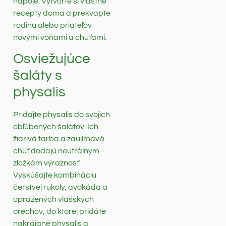
nápoje. Vytvorte si vlastné
recepty doma a prekvapte
rodinu alebo priateľov
novými vôňami a chuťami.
Osviežujúce
šaláty s
physalis
Pridajte physalis do svojich
obľúbených šalátov. Ich
žiarivá farba a zaujímavá
chuť dodajú neutrálnym
zložkám výraznosť.
Vyskúšajte kombináciu
čerstvej rukoly, avokáda a
opražených vlašských
orechov, do ktorej pridáte
nakrájané physalis a