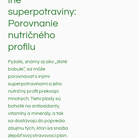
iné
superpotraviny:
Porovnanie
nutričného
profilu
Fyzalis, známy aj ako „zlaté
bobule“, sa môže
porovnávať s inými
superpotravinami a jeho
nutričný profil prekvapí
mnohých. Tieto plody sú
bohaté na antioxidanty,
vitamíny a minerály, a tak
sa dostávajú do popredia
záujmu tých, ktorí sa snažia
zlepšiť svoj stravovací plán.