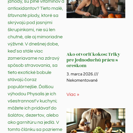
jahody, sú plné vitamínov a
antioxidantov? Tieto malé,
šťavnaté plody, ktoré sa
skrývajú pod jasnými
škrupinkami, nie sú len
chutné, ale aj mimoriadne
výživné. V dnešnej dobe,
keď sa stále viac
Ako otvoriť kokos: Triky
zameriavame na zdravý
pre jednoduchú prácu s
oreškom
spôsob stravovania, sa
tieto exotické bobule
3. marca 2026
stávajú čoraz
Nekomentované
populárnejšie. Ďalšou
výhodou Physalis je ich
Viac »
všestrannosť v kuchyni;
môžete ich pridávať do
šalátov, dezertov, alebo
ako garnitúru na jedlá. V
tomto článku sa pozrieme