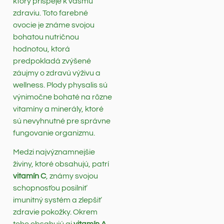
ktorý prispeje k vášmu
zdraviu. Toto farebné
ovocie je známe svojou
bohatou nutričnou
hodnotou, ktorá
predpokladá zvýšené
záujmy o zdravú výživu a
wellness. Plody physalis sú
výnimočne bohaté na rôzne
vitamíny a minerály, ktoré
sú nevyhnutné pre správne
fungovanie organizmu.
Medzi najvýznamnejšie
živiny, ktoré obsahujú, patrí
vitamín C
, známy svojou
schopnosťou posilniť
imunitný systém a zlepšiť
zdravie pokožky. Okrem