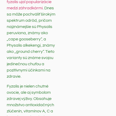
fyzalis ujal popularizácie
medzi záhradkármi
. Dnes
sa môže pochváliť širokým
spektrum odrôd, pričom
najznámejšie sú Physalis
peruviana, známy ako
„cape gooseberry“, a
Physalis alkekengi, známy
ako „ground cherry“. Tieto
varianty sú známe svojou
jedinečnou chuťou a
pozitívnymi účinkami na
zdravie.
Fyzalis je nielen chutné
ovocie, ale aj symbolom
zdravej výživy. Obsahuje
množstvo antioxidačných
zlúčenín, vitamínov A, C a