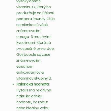
vysoký obsah
vitamínu C, ktorý ho
predurčuje na účinnú
podporu imunity. Chia
semienka sú však
známe svojimi
omega-3 mastnými
kyselinami, ktoré sú
prospešné pre srdce.
Goji bobule sú zase
známe svojím
obsahom
antioxidantov a
vitamínov skupiny B.
Kalorická hodnota
:
Fyzalis má relatívne
nízku kalorickú
hodnotu, čo robí z
neho ideálnu voľbu