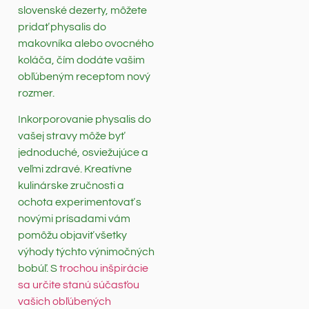
slovenské dezerty, môžete
pridať physalis do
makovníka alebo ovocného
koláča, čím dodáte vašim
obľúbeným receptom nový
rozmer.
Inkorporovanie physalis do
vašej stravy môže byť
jednoduché, osviežujúce a
veľmi zdravé. Kreatívne
kulinárske zručnosti a
ochota experimentovať s
novými prísadami vám
pomôžu objaviť všetky
výhody týchto výnimočných
bobúľ. S
trochou inšpirácie
sa určite stanú súčasťou
vašich obľúbených