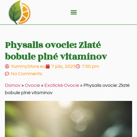
Physalis ovocie: Zlaté
bobule plné vitamínov
YummyStore.eu
7 júla, 2025
7:50 pm
No Comments
Domov
»
Ovocie
»
Exotické Ovocie
»
Physalis ovocie: Zlaté
bobule plné vitamínov