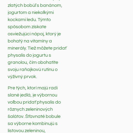
zlatých bobúľ s banánom,
jogurtom a niekoľkými
kockami ledu. Týmto
spôsobom získate
osviežujúci nápoj, ktorý je
bohatý na vitamíny a
minerály. Tiež môžete pridať
physalis do jogurtu s
granolou, čím obohatíte
svoju raňajkovú rutinu o
výživný prvok.
Pre tých, ktorí majú radi
slané jedlá, je výbornou
voľbou pridať physalis do
rôznych zeleninových
šalátov. Šťavnaté bobule
sa výborne kombinujú s
listovou zeleninou,