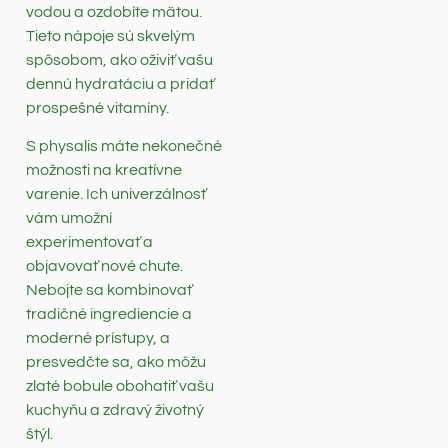
vodou a ozdobíte mätou.
Tieto nápoje sú skvelým
spôsobom, ako oživiť vašu
dennú hydratáciu a pridať
prospešné vitamíny.
S physalis máte nekonečné
možnosti na kreatívne
varenie. Ich univerzálnosť
vám umožní
experimentovať a
objavovať nové chute.
Nebojte sa kombinovať
tradičné ingrediencie a
moderné prístupy, a
presvedčte sa, ako môžu
zlaté bobule obohatiť vašu
kuchyňu a zdravý životný
štýl.