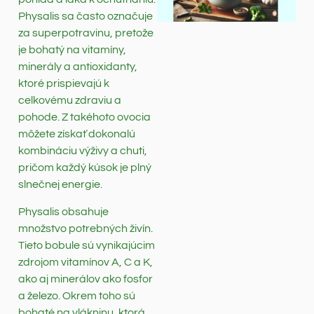
Physalis sa často označuje
za superpotravinu, pretože
je bohatý na vitamíny,
minerály a antioxidanty,
ktoré prispievajú k
celkovému zdraviu a
pohode. Z takéhoto ovocia
môžete získať dokonalú
kombináciu výživy a chuti,
pričom každý kúsok je plný
slnečnej energie.
Physalis obsahuje
množstvo potrebných živín.
Tieto bobule sú vynikajúcim
zdrojom vitamínov A, C a K,
ako aj minerálov ako fosfor
a železo. Okrem toho sú
bohaté na vlákninu, ktorá