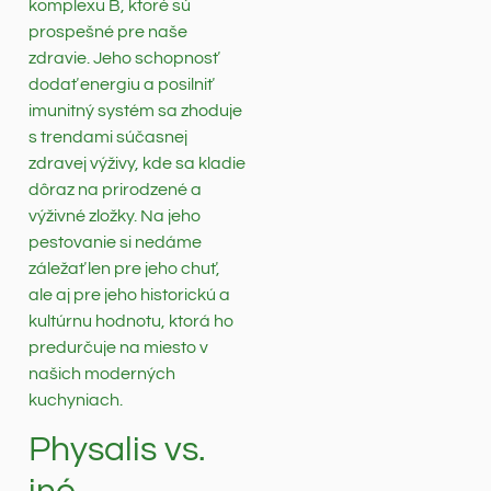
komplexu B, ktoré sú
prospešné pre naše
zdravie. Jeho schopnosť
dodať energiu a posilniť
imunitný systém sa zhoduje
s trendami súčasnej
zdravej výživy, kde sa kladie
dôraz na prirodzené a
výživné zložky. Na jeho
pestovanie si nedáme
záležať len pre jeho chuť,
ale aj pre jeho historickú a
kultúrnu hodnotu, ktorá ho
predurčuje na miesto v
našich moderných
kuchyniach.
Physalis vs.