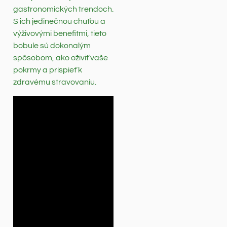
gastronomických trendoch.
S ich jedinečnou chuťou a
výživovými benefitmi, tieto
bobule sú dokonalým
spôsobom, ako oživiť vaše
pokrmy a prispieť k
zdravému stravovaniu.