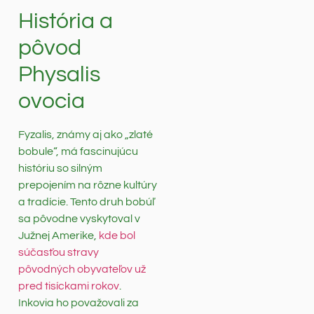
História a
pôvod
Physalis
ovocia
Fyzalis, známy aj ako „zlaté
bobule“, má fascinujúcu
históriu so silným
prepojením na rôzne kultúry
a tradície. Tento druh bobúľ
sa pôvodne vyskytoval v
Južnej Amerike,
kde bol
súčasťou stravy
pôvodných obyvateľov už
pred tisíckami rokov
.
Inkovia ho považovali za