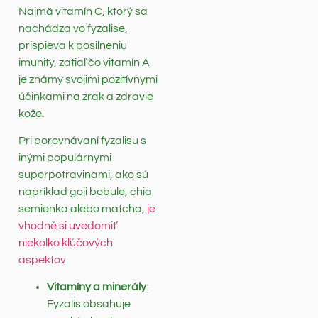
Najmä vitamín C, ktorý sa
nachádza vo fyzalise,
prispieva k posilneniu
imunity, zatiaľ čo vitamín A
je známy svojimi pozitívnymi
účinkami na zrak a zdravie
kože.
Pri porovnávaní fyzalisu s
inými populárnymi
superpotravinami, ako sú
napríklad goji bobule, chia
semienka alebo matcha,
je
vhodné si uvedomiť
niekoľko kľúčových
aspektov
:
Vitamíny a minerály
:
Fyzalis obsahuje