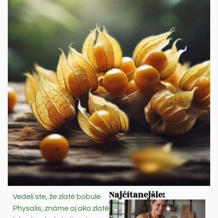
Najčítanejšie:
Vedeli ste, že zlaté bobule
Physalis, známe aj ako zlaté