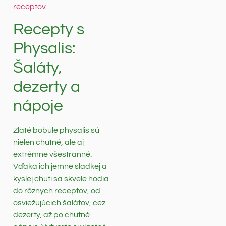
receptov
.
Recepty s
Physalis:
Šaláty,
dezerty a
nápoje
Zlaté bobule physalis sú
nielen chutné, ale aj
extrémne všestranné.
Vďaka ich jemne sladkej a
kyslej chuti sa skvele hodia
do rôznych receptov, od
osviežujúcich šalátov, cez
dezerty, až po chutné