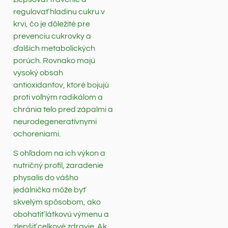
regulovať hladinu cukru v
krvi, čo je dôležité pre
prevenciu cukrovky a
ďalších metabolických
porúch. Rovnako majú
vysoký obsah
antioxidantov, ktoré bojujú
proti voľným radikálom a
chránia telo pred zápalmi a
neurodegeneratívnymi
ochoreniami.
S ohľadom na ich výkon a
nutričný profil, zaradenie
physalis do vášho
jedálnička môže byť
skvelým spôsobom, ako
obohatiť látkovú výmenu a
zlepšiť celkové zdravie. Ak