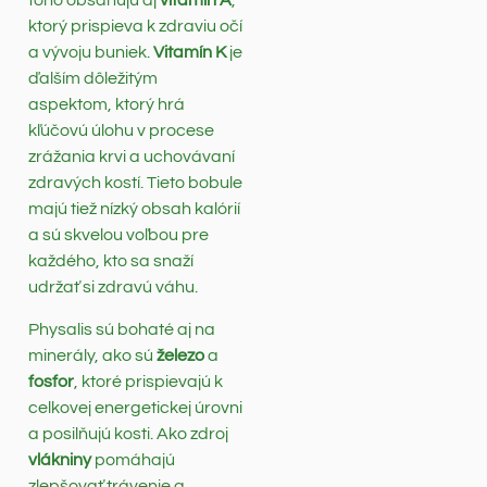
toho obsahujú aj
vitamín A
,
ktorý prispieva k zdraviu očí
a vývoju buniek.
Vitamín K
je
ďalším dôležitým
aspektom, ktorý hrá
kľúčovú úlohu v procese
zrážania krvi a uchovávaní
zdravých kostí. Tieto bobule
majú tiež nízký obsah kalórií
a sú skvelou voľbou pre
každého, kto sa snaží
udržať si zdravú váhu.
Physalis sú bohaté aj na
minerály, ako sú
železo
a
fosfor
, ktoré prispievajú k
celkovej energetickej úrovni
a posilňujú kosti. Ako zdroj
vlákniny
pomáhajú
zlepšovať trávenie a