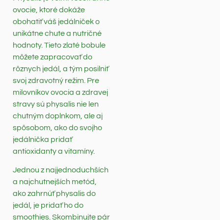
ovocie, ktoré dokáže
obohatiť váš jedálniček o
unikátne chute a nutričné
hodnoty. Tieto zlaté bobule
môžete zapracovať do
rôznych jedál, a tým posilniť
svoj zdravotný režim. Pre
milovníkov ovocia a zdravej
stravy sú physalis nie len
chutným doplnkom, ale aj
spôsobom, ako do svojho
jedálnička pridať
antioxidanty a vitamíny.
Jednou z najjednoduchších
a najchutnejších metód,
ako zahrnúť physalis do
jedál, je pridať ho do
smoothies. Skombinujte pár