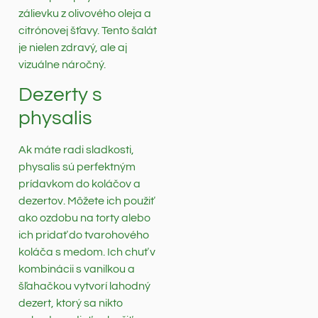
zálievku z olivového oleja a
citrónovej šťavy. Tento šalát
je nielen zdravý, ale aj
vizuálne náročný.
Dezerty s
physalis
Ak máte radi sladkosti,
physalis sú perfektným
prídavkom do koláčov a
dezertov. Môžete ich použiť
ako ozdobu na torty alebo
ich pridať do tvarohového
koláča s medom. Ich chuť v
kombinácii s vanilkou a
šľahačkou vytvorí lahodný
dezert, ktorý sa nikto