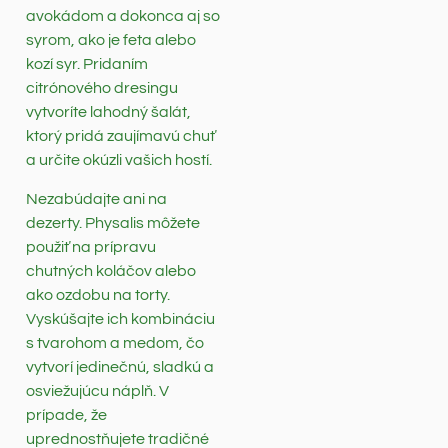
avokádom a dokonca aj so
syrom, ako je feta alebo
kozí syr. Pridaním
citrónového dresingu
vytvoríte lahodný šalát,
ktorý pridá zaujímavú chuť
a určite okúzli vašich hostí.
Nezabúdajte ani na
dezerty. Physalis môžete
použiť na prípravu
chutných koláčov alebo
ako ozdobu na torty.
Vyskúšajte ich kombináciu
s tvarohom a medom, čo
vytvorí jedinečnú, sladkú a
osviežujúcu náplň. V
prípade, že
uprednostňujete tradičné