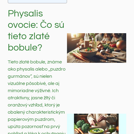
Physalis
ovocie: Čo sú
tieto zlaté
bobule?
Tieto zlaté bobule, známe
ako physalis alebo „puzdro
gurmánov“, sú nielen
vizuálne pôsobivé, ale aj
mimoriadne výživné. Ich
atraktívny, jasne žltý či
oranžový vzhľad, ktorý je
obalený charakteristickým
papierovým puzdrom,
upúta pozornosť na prvý
pohľad a láka k ochutnaniu.