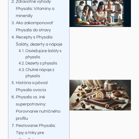
Zdravotné výhody
Physalis: Vitamíny a
minerály
Ako zakomponovať
Physalis do stravy
Recepty s Physalis:
Šaláty, dezerty a nápoje
Osviežujúce šaláty s
physalis
Dezerty s physalis
Chutné nápoje z
physalis
História a pôvod
Physalis ovocia
Physalis vs. iné
superpotraviny:
Porovnanie nutričného
profilu
Pestovanie Physalis:
Tipy a triky pre