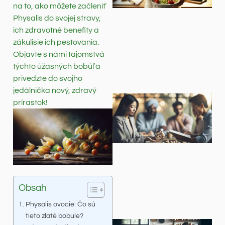
na to, ako môžete začleniť
Physalis do svojej stravy,
ich zdravotné benefity a
zákulisie ich pestovania.
Objavte s námi tajomstvá
týchto úžasných bobúľ a
privedzte do svojho
jedálnička nový, zdravý
prírastok!
Obsah
Physalis ovocie: Čo sú
tieto zlaté bobule?