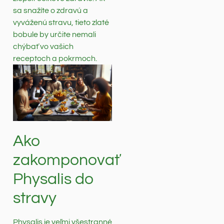
sa snažíte o zdravú a
vyváženú stravu, tieto zlaté
bobule by určite nemali
chýbať vo vašich
receptoch a pokrmoch.
Ako
zakomponovať
Physalis do
stravy
Physalis je veľmi všestranné