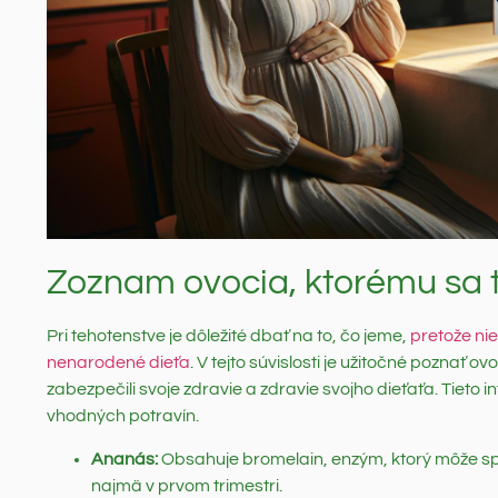
Zoznam ovocia, ktorému sa 
Pri tehotenstve je dôležité dbať na to, čo jeme,
pretože ni
nenarodené dieťa
. V tejto súvislosti je užitočné poznať 
zabezpečili svoje zdravie a zdravie svojho dieťaťa. Tieto
vhodných potravín.
Ananás:
Obsahuje bromelain, enzým, ktorý môže sp
najmä v prvom trimestri.