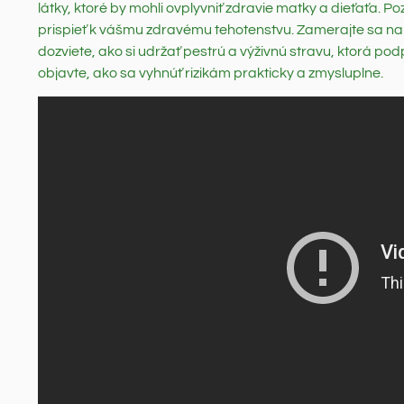
látky, ktoré by mohli ovplyvniť zdravie matky a dieťaťa. 
prispieť k vášmu zdravému tehotenstvu. Zamerajte sa na to
dozviete, ako si udržať pestrú a výživnú stravu, ktorá po
objavte, ako sa vyhnúť rizikám prakticky a zmysluplne.