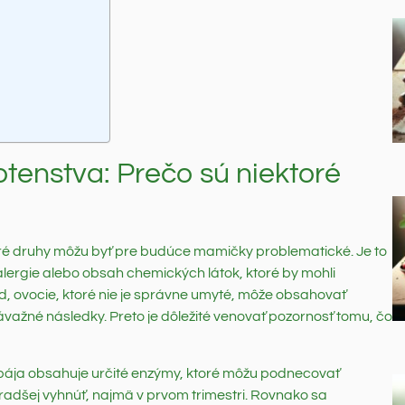
tenstva: Prečo sú niektoré
oré druhy môžu byť pre budúce mamičky problematické. Je to
 alergie alebo obsah chemických látok, ktoré by mohli
ad, ovocie, ktoré nie je správne umyté, môže obsahovať
ávažné následky. Preto je dôležité venovať pozornosť tomu, čo
apája obsahuje určité enzýmy, ktoré môžu podnecovať
 radšej vyhnúť, najmä v prvom trimestri. Rovnako sa