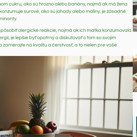
om cukru, ako sú hrozno alebo banány, najmä ak má žena
a konzumuje surové, ako sú jahody alebo maliny, je zásadné
minanty.
e spôsobiť alergické reakcie, najmä ak ich matka konzumovala
rgií, je lepšie byť opatrný a diskutovať o tom so svojím
a zamerajte na kvalitu a čerstvosť, a to nielen pre vaše