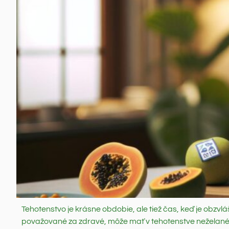
Tehotenstvo je krásne obdobie, ale tiež čas, keď je obzvlá
považované za zdravé, môže mať v tehotenstve neželané 