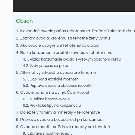
Obsah
Nevhodné ovocie počas tehotenstva: Prečo sú niektoré dru
Zoznam ovocia, ktorému sa tehotné ženy vyhnú
Ako ovocie ovplyvňuje tehotenstvo a plod
Riziká konzumácie určitého ovocia v tehotenstve
Riziko konzumácie ovocia s vysokým obsahom cukru
Vždy je lepšie sa poradiť
Alternatívy zdravého ovocia pre tehotné
Doplnky a exotické možnosti
Príprava ovocia a obľúbené recepty
Ovocie bohaté na živiny: Čo si vybrať
Nutrične bohaté ovocie
Praktické tipy na konzumáciu
Dôležité vitamíny a minerály v tehotenstve
Príprava ovocia a bezpečnosť pri konzumácii
Ovocné smoothies: Zdravé recepty pre tehotné
Zdravé smoothie recepty