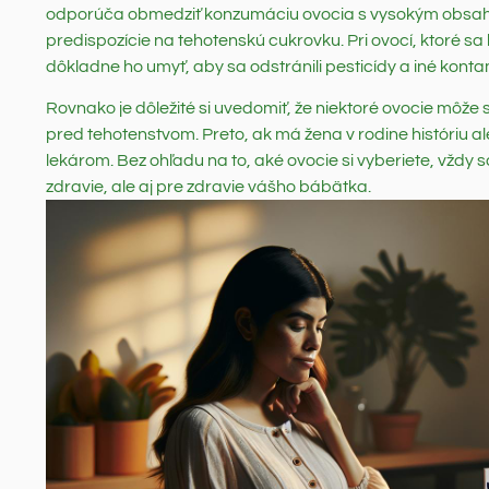
odporúča obmedziť konzumáciu ovocia s vysokým obsah
predispozície na tehotenskú cukrovku. Pri ovocí, ktoré s
dôkladne ho umyť, aby sa odstránili pesticídy a iné konta
Rovnako je dôležité si uvedomiť, že niektoré ovocie môž
pred tehotenstvom. Preto, ak má žena v rodine históriu ale
lekárom. Bez ohľadu na to, aké ovocie si vyberiete, vždy s
zdravie, ale aj pre zdravie vášho bábätka.