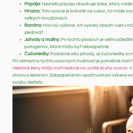
Papája:
Nezrelá papája obsahuje latex, ktorý môže s
Hrozno:
Toto ovocie je bohaté na cukor, čo môže zvy
veľkých množstvách.
Banány:
Hoci sú výživné, ich vysoký obsah cukru môže
sledovať.
Jahody a maliny:
Pri týchto plodoch je veľmi dôležité
patogénov, ktoré môžu byť nebezpečné.
Čučoriedky:
Podobne ako jahody, aj čučoriedky si v
Pri všímaní si týchto ovocných možností je potrebné mať n
niektoré ženy môžu mať reakcie na určité druhy ovocia
. 
stravu s lekárom. Zabezpečením opatrnosti pri výbere ovo
svojho dieťaťa.