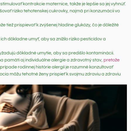
timulovať kontrakcie maternice, takže je lepšie sa jej vyhnúť.
šovať riziko tehotenskej cukrovky, najmä pri konzumácii vo
 tiež prispievať k zvýšenej hladine glukózy, čo je dôležité
 ich dôkladne umyť, aby sa znížilo riziko pesticídov a
yžadujú dôkladné umytie, aby sa predišlo kontaminácii.
a pamäti aj individuálne alergie a zdravotný stav,
pretože
V prípade rodinnej histórie alergií je rozumné konzultovať
cia môžu tehotné ženy prispieť k svojmu zdraviu a zdraviu