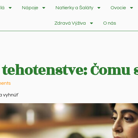
lá
Nápoje
Natierky a Šaláty
Ovocie
Zdravá Výživa
O nás
 tehotenstve: Čomu 
ents
a vyhnúť