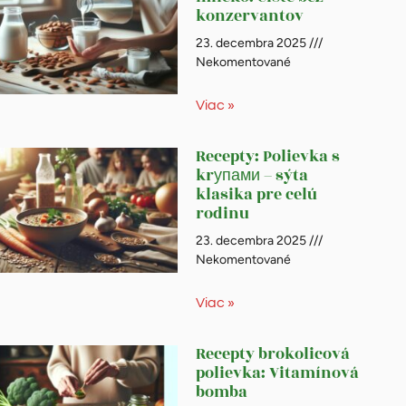
konzervantov
23. decembra 2025
Nekomentované
Viac »
Recepty: Polievka s
krупами – sýta
klasika pre celú
rodinu
23. decembra 2025
Nekomentované
Viac »
Recepty brokolicová
polievka: Vitamínová
bomba