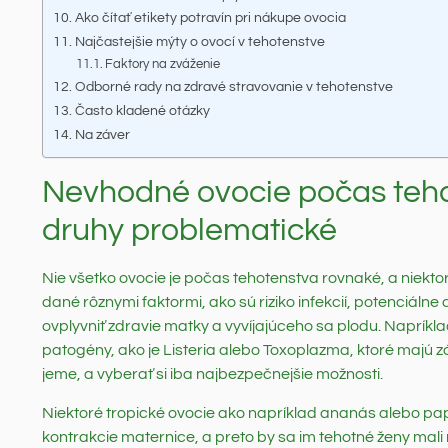
Ako čítať etikety potravín pri nákupe ovocia
Najčastejšie mýty o ovocí v tehotenstve
Faktory na zváženie
Odborné rady na zdravé stravovanie v tehotenstve
Často kladené otázky
Na záver
Nevhodné ovocie počas teho
druhy problematické
Nie všetko ovocie je počas tehotenstva rovnaké, a niekt
dané rôznymi faktormi, ako sú riziko infekcií, potenciálne
ovplyvniť zdravie matky a vyvíjajúceho sa plodu. Napríkl
patogény, ako je Listeria alebo Toxoplazma, ktoré majú z
jeme, a vyberať si iba najbezpečnejšie možnosti.
Niektoré tropické ovocie ako napríklad ananás alebo p
kontrakcie maternice, a preto by sa im tehotné ženy mali