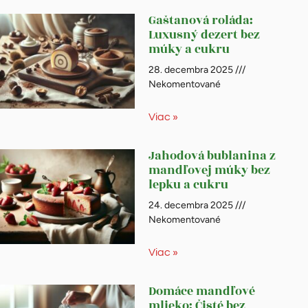
Gaštanová roláda:
Luxusný dezert bez
múky a cukru
28. decembra 2025
Nekomentované
Viac »
Jahodová bublanina z
mandľovej múky bez
lepku a cukru
24. decembra 2025
Nekomentované
Viac »
Domáce mandľové
mlieko: Čisté bez