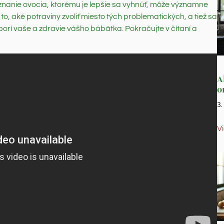
Poznanie ovocia, ktorému je lepšie sa vyhnúť, môže významne
, aké potraviny zvoliť miesto tých problematických, a tiež sa
dporí vaše a zdravie vášho bábätka. Pokračujte v čítaní a
A
o
3
V