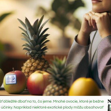
N
šť dôležité dbať na to, čo jeme. Mnohé ovocie, ktoré je bežne
účinky. Napríklad niektoré exotické plody môžu obsahovať