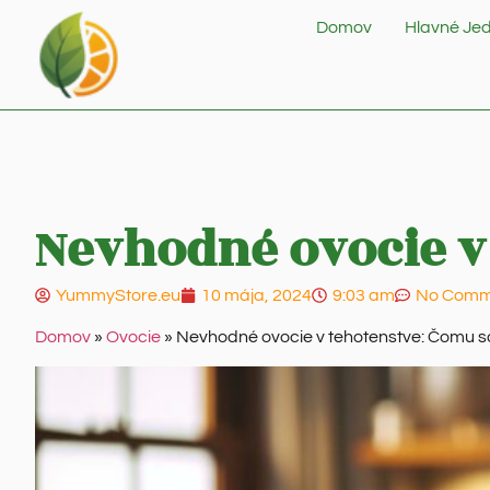
Domov
Hlavné Jed
Nevhodné ovocie v
YummyStore.eu
10 mája, 2024
9:03 am
No Comm
Domov
»
Ovocie
»
Nevhodné ovocie v tehotenstve: Čomu s