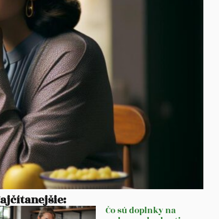
ajčítanejšie:
Čo sú doplnky na