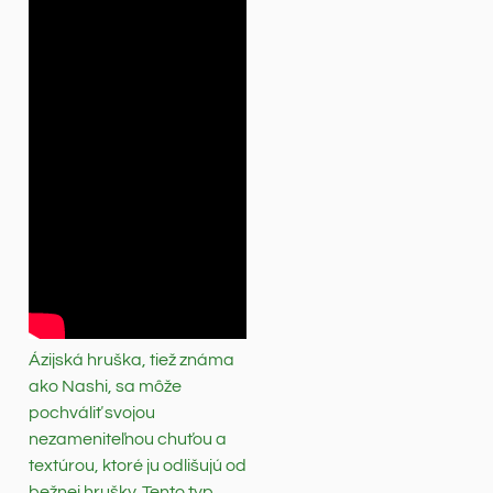
Ázijská hruška, tiež známa
ako Nashi, sa môže
pochváliť svojou
nezameniteľnou chuťou a
textúrou, ktoré ju odlišujú od
bežnej hrušky. Tento typ