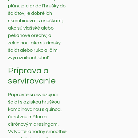
plánujete pridať hrušky do
šalátov, je dobré ich
skombinovať s orieškami,
ako sú vlašské alebo
pekanové orechy, a
zeleninou, ako sú rímsky
šalát alebo rukola, čím
zvýrazníte ich chuť.
Príprava a
servírovanie
Pripravte si osviežujúci
šalát s ázijskou hruškou
kombinovanou s quinoa,
čerstvou mätou a
citrónovým dresingom.
Vytvorte lahodný smoothie