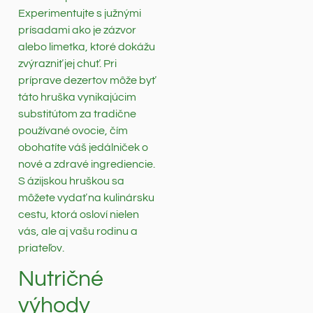
Experimentujte s južnými
prísadami ako je zázvor
alebo limetka, ktoré dokážu
zvýrazniť jej chuť. Pri
príprave dezertov môže byť
táto hruška vynikajúcim
substitútom za tradične
používané ovocie, čím
obohatíte váš jedálniček o
nové a zdravé ingrediencie.
S ázijskou hruškou sa
môžete vydať na kulinársku
cestu, ktorá osloví nielen
vás, ale aj vašu rodinu a
priateľov.
Nutričné
výhody