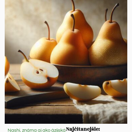
Najčítanejšie:
Nashi, známa aj ako ázijská