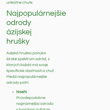
unikátne chute.
Najpopulárnejšie
odrody
ázijskej
hrušky
Ázijská hruška ponúka
široké spektrum odrôd, z
ktorých každá má svoje
špecifické vlastnosti a chuť.
Medzi najpopulárnejšie
odrody patrí:
Nashi
:
Pravdepodobne
najznámejšia odroda
s typickým guľatom