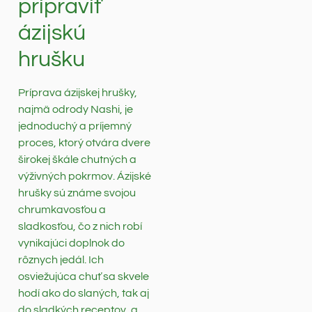
pripraviť
ázijskú
hrušku
Príprava ázijskej hrušky,
najmä odrody Nashi, je
jednoduchý a príjemný
proces, ktorý otvára dvere
širokej škále chutných a
výživných pokrmov. Ázijské
hrušky sú známe svojou
chrumkavosťou a
sladkosťou, čo z nich robí
vynikajúci doplnok do
rôznych jedál. Ich
osviežujúca chuť sa skvele
hodí ako do slaných, tak aj
do sladkých receptov, a