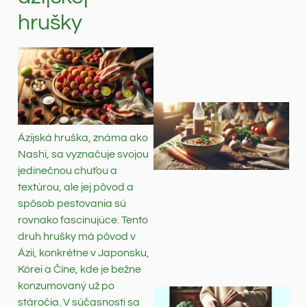
hrušky
Ázijská hruška, známa ako
Nashi, sa vyznačuje svojou
jedinečnou chuťou a
textúrou, ale jej pôvod a
spôsob pestovania sú
rovnako fascinujúce. Tento
druh hrušky má pôvod v
Ázii, konkrétne v Japonsku,
Kórei a Číne, kde je bežne
konzumovaný už po
stáročia. V súčasnosti sa