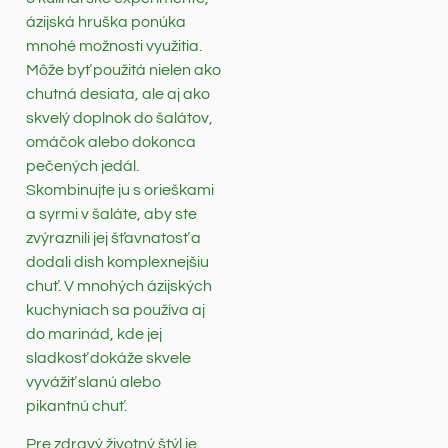
ázijská hruška ponúka
mnohé možnosti využitia.
Môže byť použitá nielen ako
chutná desiata, ale aj ako
skvelý doplnok do šalátov,
omáčok alebo dokonca
pečených jedál.
Skombinujte ju s orieškami
a syrmi v šaláte, aby ste
zvýraznili jej šťavnatosť a
dodali dish komplexnejšiu
chuť. V mnohých ázijských
kuchyniach sa používa aj
do marinád, kde jej
sladkosť dokáže skvele
vyvážiť slanú alebo
pikantnú chuť.
Pre zdravý životný štýl je