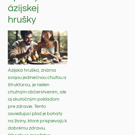
ázijskej
hrušky
Ázijská hruška, známa
svojou jedinečnou chuťou a
štruktúrou, je nielen
chutným občerstvením, ale
aj skutočným pokladom
pre zdravie. Tento
osviežujúci plod je bohatý
na živiny, ktoré prispievajú k
dobrému zdraviu.