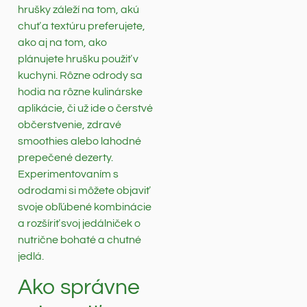
hrušky záleží na tom, akú
chuť a textúru preferujete,
ako aj na tom, ako
plánujete hrušku použiť v
kuchyni. Rôzne odrody sa
hodia na rôzne kulinárske
aplikácie, či už ide o čerstvé
občerstvenie, zdravé
smoothies alebo lahodné
prepečené dezerty.
Experimentovaním s
odrodami si môžete objaviť
svoje obľúbené kombinácie
a rozšíriť svoj jedálniček o
nutrične bohaté a chutné
jedlá.
Ako správne