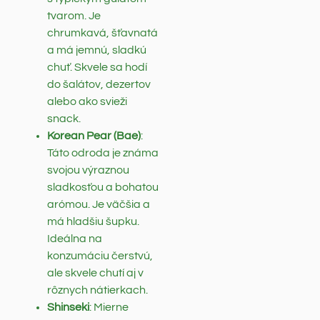
tvarom. Je
chrumkavá, šťavnatá
a má jemnú, sladkú
chuť. Skvele sa hodí
do šalátov, dezertov
alebo ako svieži
snack.
Korean Pear (Bae)
:
Táto odroda je známa
svojou výraznou
sladkosťou a bohatou
arómou. Je väčšia a
má hladšiu šupku.
Ideálna na
konzumáciu čerstvú,
ale skvele chutí aj v
rôznych nátierkach.
Shinseki
: Mierne