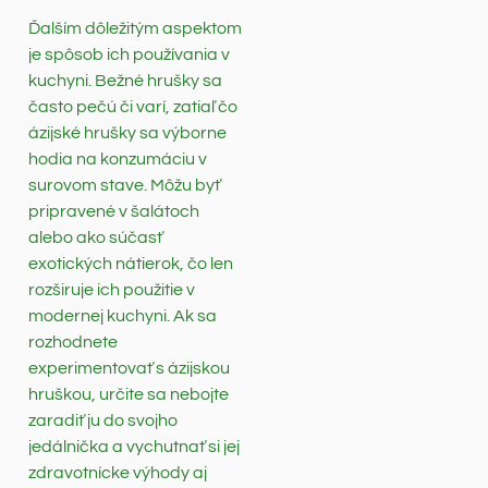
Ďalším dôležitým aspektom
je spôsob ich používania v
kuchyni. Bežné hrušky sa
často pečú či varí, zatiaľ čo
ázijské hrušky sa výborne
hodia na konzumáciu v
surovom stave. Môžu byť
pripravené v šalátoch
alebo ako súčasť
exotických nátierok, čo len
rozširuje ich použitie v
modernej kuchyni. Ak sa
rozhodnete
experimentovať s ázijskou
hruškou, určite sa nebojte
zaradiť ju do svojho
jedálnička a vychutnať si jej
zdravotnícke výhody aj