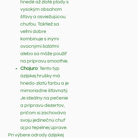
hnedé až zlaté plody s
vysokým obsahom
šťavy a osviežujúcou
chuťou. Taktiež sa
veľmi dobre
kombinuje s inými
ovocnými šalátmi
alebo sa môže použiť
na prípravu smoothie.
Chojuro
: Tento typ
ázijskej hrušky má
hnedo-zlatú farbu a je
mimoriadne šťavnatý.
Je ideálny na pečenie
a prípravu dezertov,
pričom si zachováva
svoju jedinečnú chuť
aj po tepelnej úprave.
Pri výbere odrody ázijskej