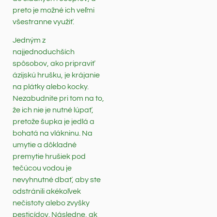
preto je možné ich veľmi
všestranne využiť.
Jedným z
najjednoduchších
spôsobov, ako pripraviť
ázijskú hrušku, je krájanie
na plátky alebo kocky.
Nezabudnite pri tom na to,
že ich nie je nutné lúpať,
pretože šupka je jedlá a
bohatá na vlákninu. Na
umytie a dôkladné
premytie hrušiek pod
tečúcou vodou je
nevyhnutné dbať, aby ste
odstránili akékoľvek
nečistoty alebo zvyšky
pesticídov. Následne, ak