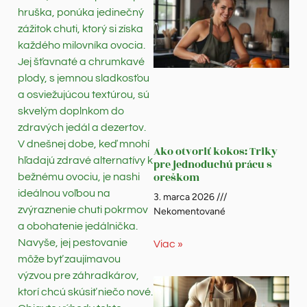
hruška, ponúka jedinečný
zážitok chuti, ktorý si získa
každého milovníka ovocia.
Jej šťavnaté a chrumkavé
plody, s jemnou sladkosťou
a osviežujúcou textúrou, sú
skvelým doplnkom do
zdravých jedál a dezertov.
V dnešnej dobe, keď mnohí
Ako otvoriť kokos: Triky
hľadajú zdravé alternatívy k
pre jednoduchú prácu s
oreškom
bežnému ovociu, je nashi
ideálnou voľbou na
3. marca 2026
zvýraznenie chuti pokrmov
Nekomentované
a obohatenie jedálnička.
Navyše, jej pestovanie
Viac »
môže byť zaujímavou
výzvou pre záhradkárov,
ktorí chcú skúsiť niečo nové.