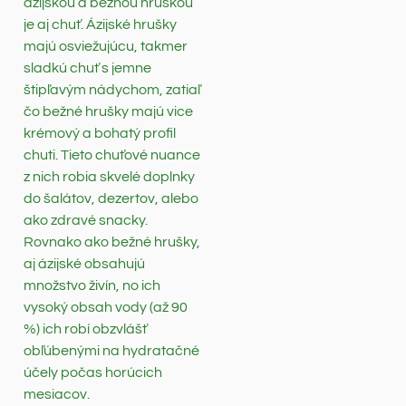
ázijskou a bežnou hruškou
je aj chuť. Ázijské hrušky
majú osviežujúcu, takmer
sladkú chuť s jemne
štipľavým nádychom, zatiaľ
čo bežné hrušky majú vice
krémový a bohatý profil
chuti. Tieto chuťové nuance
z nich robia skvelé doplnky
do šalátov, dezertov, alebo
ako zdravé snacky.
Rovnako ako bežné hrušky,
aj ázijské obsahujú
množstvo živín, no ich
vysoký obsah vody (až 90
%) ich robí obzvlášť
obľúbenými na hydratačné
účely počas horúcich
mesiacov.