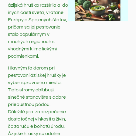
ázijská hruška rozšírila aj do
iných častí sveta, vrátane
Európy a Spojených štátov,
pričom sa jej pestovanie
stalo populárnym v
mnohých regiónoch s
vhodnými klimatickými
podmienkami.
Hlavným faktorom pri
pestovaní ázijskej hrušky je
výber správneho miesta.
Tieto stromy obľubujú
slnečné stanovište s dobre
priepustnou pôdou.
Dôležité je aj zabezpečenie
dostatočnej vlhkosti a živín,
čo zaručuje bohatú úrodu.
Ázijské hrušky sú odolné