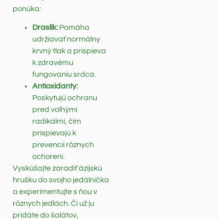
ponúka:
Draslík:
Pomáha
udržiavať normálny
krvný tlak a prispieva
k zdravému
fungovaniu srdca.
Antioxidanty:
Poskytujú ochranu
pred voľnými
radikálmi, čím
prispievajú k
prevencii rôznych
ochorení.
Vyskúšajte zaradiť ázijskú
hrušku do svojho jedálnička
a experimentujte s ňou v
rôznych jedlách. Či už ju
pridáte do šalátov,