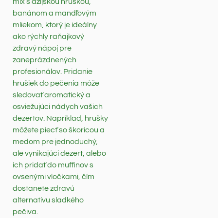
mix s ázijskou hruškou,
banánom a mandľovým
mliekom, ktorý je ideálny
ako rýchly raňajkový
zdravý nápoj pre
zaneprázdnených
profesionálov. Pridanie
hrušiek do pečenia môže
sledovať aromatický a
osviežujúci nádych vašich
dezertov. Napríklad, hrušky
môžete piecť so škoricou a
medom pre jednoduchý,
ale vynikajúci dezert, alebo
ich pridať do muffinov s
ovsenými vločkami, čím
dostanete zdravú
alternatívu sladkého
pečiva.