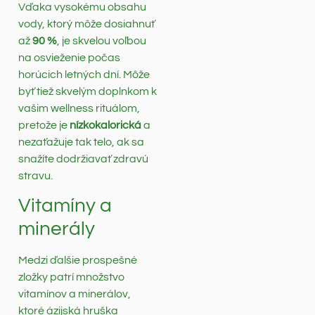
Vďaka vysokému obsahu
vody, ktorý môže dosiahnuť
až
90 %
, je skvelou voľbou
na osvieženie počas
horúcich letných dní. Môže
byť tiež skvelým doplnkom k
vašim wellness rituálom,
pretože je
nízkokalorická
a
nezaťažuje tak telo, ak sa
snažíte dodržiavať zdravú
stravu.
Vitamíny a
minerály
Medzi ďalšie prospešné
zložky patrí množstvo
vitamínov a minerálov,
ktoré ázijská hruška