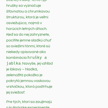
hrušky sa vyznačuje
šťavnatou a chrumkavou
štruktúrou, ktorá je veľmi
osviežujúca, najmä v
horúcich letných dňoch.
Keď sa do nej zahryznete,
pocítite jemne sladkú chuť
so sviežimi tónmi, ktoré sú
niekedy opisované ako
hrušky a
kombinácia
jablka
. Navyše, jej vzhľad
je lákavý – hladká,
zelenožltá pokožka je
pokrytá jemnou voskovou
vrstvičkou, ktorá podtrhuje
jej sviežosť.
Pre tých, ktorí sa zaujímajú
o kulinárske experimente,