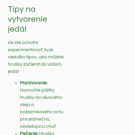
Tipy na
vytvorenie
jedál
Ak ste ochotní
experimentovať, tu je
niekoľko tipov, ako môžete
hrušky začleniť do vašich
jedál:
Marinovanie:
Namočte plátky
hrušky do olivového
oleja a
balzamikového octu
pre jedinečnú,
osviežujúcu chuť.
Pečenie:
Hrušky