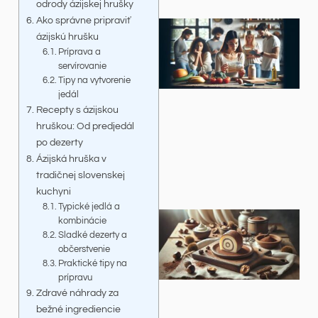
odrody ázijskej hrušky
Ako správne pripraviť
ázijskú hrušku
Príprava a
servírovanie
Tipy na vytvorenie
jedál
Recepty s ázijskou
hruškou: Od predjedál
po dezerty
Ázijská hruška v
tradičnej slovenskej
kuchyni
Typické jedlá a
kombinácie
Sladké dezerty a
občerstvenie
Praktické tipy na
prípravu
Zdravé náhrady za
bežné ingrediencie