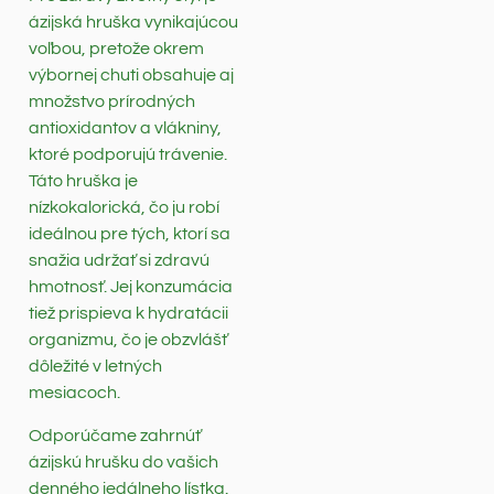
ázijská hruška vynikajúcou
voľbou, pretože okrem
výbornej chuti obsahuje aj
množstvo prírodných
antioxidantov a vlákniny,
ktoré podporujú trávenie.
Táto hruška je
nízkokalorická, čo ju robí
ideálnou pre tých, ktorí sa
snažia udržať si zdravú
hmotnosť. Jej konzumácia
tiež prispieva k hydratácii
organizmu, čo je obzvlášť
dôležité v letných
mesiacoch.
Odporúčame zahrnúť
ázijskú hrušku do vašich
denného jedálneho lístka.