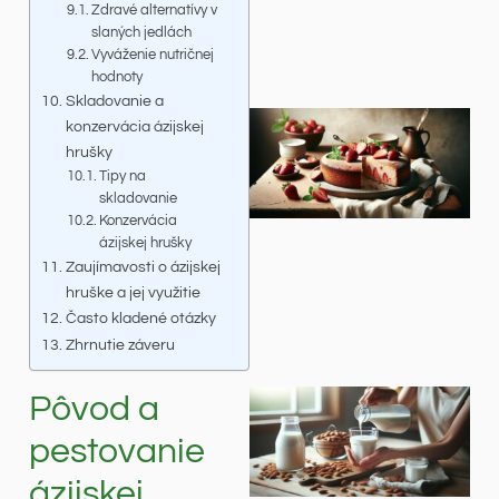
Zdravé alternatívy v
slaných jedlách
Vyváženie nutričnej
hodnoty
Skladovanie a
konzervácia ázijskej
hrušky
Tipy na
skladovanie
Konzervácia
ázijskej hrušky
Zaujímavosti o ázijskej
hruške a jej využitie
Často kladené otázky
Zhrnutie záveru
Pôvod a
pestovanie
ázijskej