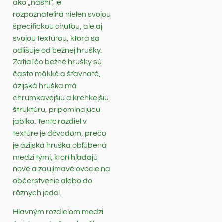
ako „nashi“, je
rozpoznateľná nielen svojou
špecifickou chuťou, ale aj
svojou textúrou, ktorá sa
odlišuje od bežnej hrušky.
Zatiaľ čo bežné hrušky sú
často mäkké a šťavnaté,
ázijská hruška má
chrumkavejšiu a krehkejšiu
štruktúru, pripomínajúcu
jablko. Tento rozdiel v
textúre je dôvodom, prečo
je ázijská hruška obľúbená
medzi tými, ktorí hľadajú
nové a zaujímavé ovocie na
občerstvenie alebo do
rôznych jedál.
Hlavným rozdielom medzi