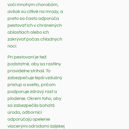
voči mnohým chorobám,
avšak sú citlivé na mrazy, a
preto sa často odporúča
pestovať ich v chránených
oblastiach alebo ich
zakrývať počas chladných
nocí.
Pri pestovaní je tiež
podstatné, aby sa rastliny
pravidelne strihali. To
zabezpečuje lepší vzdušný
prístup a svetlo, pričom
podporuje zdravý rast a
plodenie. Okrem toho, aby
sa zabezpečila bohatá
úroda, odborníci
odporúčajú opelenie
viacerými odrodami ázijskej