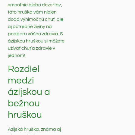
smoothie alebo dezertov,
táto hruška vám nielen
dodá výnimočnú chuť, ale
aj potrebné živiny na
podporu vášho zdravia. S
ázijskou hruškou si môžete
užívať chuť a zdravie v
jednom!
Rozdiel
medzi
ázijskou a
bežnou
hruškou
Ázijská hruška, známa aj