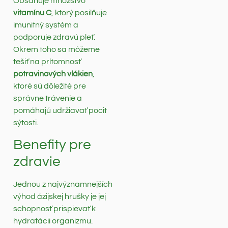
Obsahuje množstvo
vitamínu C
, ktorý posilňuje
imunitný systém a
podporuje zdravú pleť.
Okrem toho sa môžeme
tešiť na prítomnosť
potravinových vlákien
,
ktoré sú dôležité pre
správne trávenie a
pomáhajú udržiavať pocit
sýtosti.
Benefity pre
zdravie
Jednou z najvýznamnejších
výhod ázijskej hrušky je jej
schopnosť prispievať k
hydratácii organizmu.