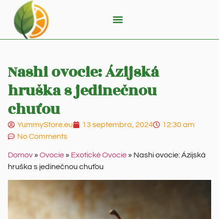
Nashi ovocie: Ázijská
hruška s jedinečnou
chuťou
YummyStore.eu
13 septembra, 2024
12:30 am
No Comments
Domov
»
Ovocie
»
Exotické Ovocie
»
Nashi ovocie: Ázijská
hruška s jedinečnou chuťou