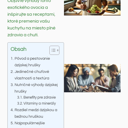
Objavte výhody tohto
exotického ovocia a
inšpirujte sa receptami,
ktoré premenia vašu
kuchyňu na miesto plné
zdravia a chuti.
Obsah
Pôvod a pestovanie
ázijskej hrušky
Jedinečné chuťové
vlastnosti a textúra
Nutričné výhody ázijskej
hrušky
Benefity pre zdravie
Vitamíny a minerály
Rozdiel medzi ázijskou a
bežnou hruškou
Najpopulárnejšie